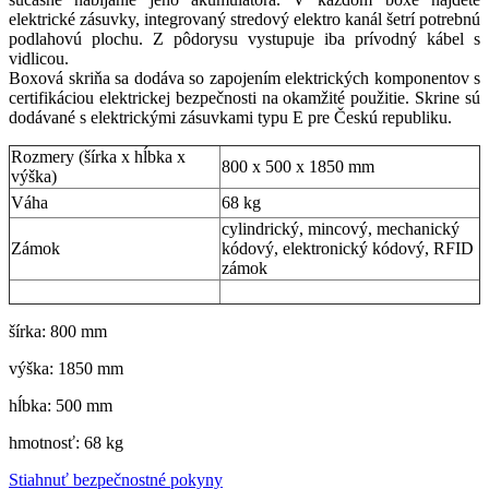
elektrické zásuvky, integrovaný stredový elektro kanál šetrí potrebnú
podlahovú plochu. Z pôdorysu vystupuje iba prívodný kábel s
vidlicou.
Boxová skriňa sa dodáva so zapojením elektrických komponentov s
certifikáciou elektrickej bezpečnosti na okamžité použitie. Skrine sú
dodávané s elektrickými zásuvkami typu E pre Českú republiku.
Rozmery (šírka x hĺbka x
800 x 500 x 1850 mm
výška)
Váha
68 kg
cylindrický, mincový, mechanický
Zámok
kódový, elektronický kódový, RFID
zámok
šírka: 800 mm
výška: 1850 mm
hĺbka: 500 mm
hmotnosť: 68 kg
Stiahnuť bezpečnostné pokyny