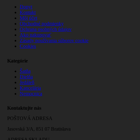
Dopyt
Kontakt
Môj účet
Obchodné podmienky
Ochrana osobných údajov
Ako nakupovať
Zásady používania súborov cookie
Cookies
Kategórie
Šatňa
Dielňa
Jedáleň
Kancelária
Nemocnica
Kontaktujte nás
POŠTOVÁ ADRESA
Jasovská 3/A, 851 07 Bratislava
ADRESA SKLADU