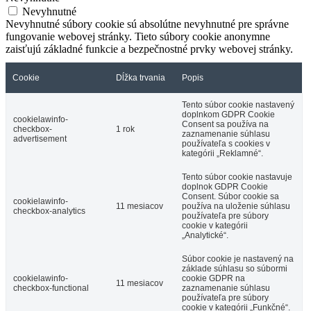
Nevyhnutné
Nevyhnutné súbory cookie sú absolútne nevyhnutné pre správne
fungovanie webovej stránky. Tieto súbory cookie anonymne
zaisťujú základné funkcie a bezpečnostné prvky webovej stránky.
Cookie
Dĺžka trvania
Popis
Tento súbor cookie nastavený
doplnkom GDPR Cookie
cookielawinfo-
Consent sa používa na
checkbox-
1 rok
zaznamenanie súhlasu
advertisement
používateľa s cookies v
kategórii „Reklamné“.
Tento súbor cookie nastavuje
doplnok GDPR Cookie
Consent. Súbor cookie sa
cookielawinfo-
11 mesiacov
používa na uloženie súhlasu
checkbox-analytics
používateľa pre súbory
cookie v kategórii
„Analytické“.
Súbor cookie je nastavený na
základe súhlasu so súbormi
cookielawinfo-
cookie GDPR na
11 mesiacov
checkbox-functional
zaznamenanie súhlasu
používateľa pre súbory
cookie v kategórii „Funkčné“.