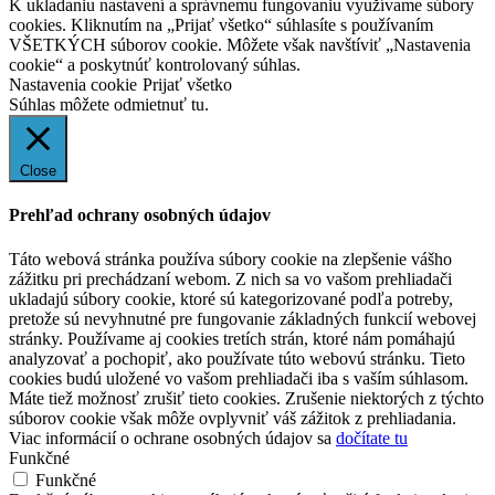
K ukladaniu nastavení a správnemu fungovaniu využívame súbory
cookies. Kliknutím na „Prijať všetko“ súhlasíte s používaním
VŠETKÝCH súborov cookie. Môžete však navštíviť „Nastavenia
cookie“ a poskytnúť kontrolovaný súhlas.
Nastavenia cookie
Prijať všetko
Súhlas môžete odmietnuť
tu.
Close
Prehľad ochrany osobných údajov
Táto webová stránka používa súbory cookie na zlepšenie vášho
zážitku pri prechádzaní webom. Z nich sa vo vašom prehliadači
ukladajú súbory cookie, ktoré sú kategorizované podľa potreby,
pretože sú nevyhnutné pre fungovanie základných funkcií webovej
stránky. Používame aj cookies tretích strán, ktoré nám pomáhajú
analyzovať a pochopiť, ako používate túto webovú stránku. Tieto
cookies budú uložené vo vašom prehliadači iba s vaším súhlasom.
Máte tiež možnosť zrušiť tieto cookies. Zrušenie niektorých z týchto
súborov cookie však môže ovplyvniť váš zážitok z prehliadania.
Viac informácií o ochrane osobných údajov sa
dočítate tu
Funkčné
Funkčné