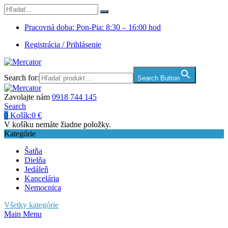
Pracovná doba: Pon-Pia: 8:30 – 16:00 hod
Registrácia / Prihlásenie
Search for:
Search Button
Zavolajte nám
0918 744 145
Search
0
Košík:
0
€
V košíku nemáte žiadne položky.
Kategórie
Šatňa
Dielňa
Jedáleň
Kancelária
Nemocnica
Všetky kategórie
Main Menu