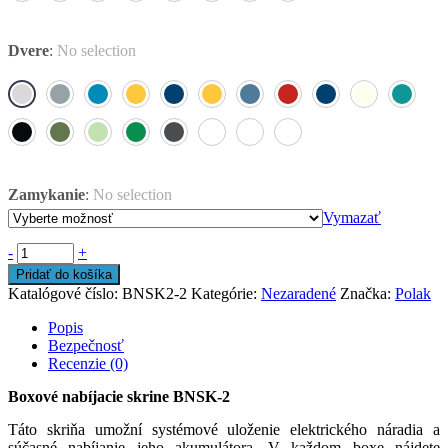
Dvere
:
No selection
Zamykanie
:
No selection
Vymazať
-
+
Pridať do košíka
Katalógové číslo:
BNSK2-2
Kategórie:
Nezaradené
Značka:
Polak
Popis
Bezpečnosť
Recenzie (0)
Boxové nabíjacie skrine BNSK-2
Táto skriňa umožní systémové uloženie elektrického náradia a
súčasné nabíjanie jeho akumulátora. V každom boxe nájdete