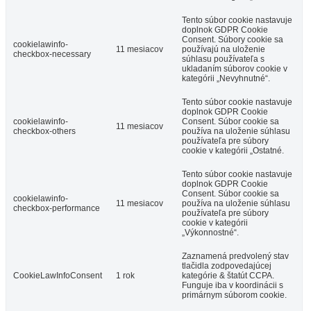
Tento súbor cookie nastavuje
doplnok GDPR Cookie
Consent. Súbory cookie sa
cookielawinfo-
11 mesiacov
používajú na uloženie
checkbox-necessary
súhlasu používateľa s
ukladaním súborov cookie v
kategórii „Nevyhnutné“.
Tento súbor cookie nastavuje
doplnok GDPR Cookie
cookielawinfo-
Consent. Súbor cookie sa
11 mesiacov
checkbox-others
používa na uloženie súhlasu
používateľa pre súbory
cookie v kategórii „Ostatné.
Tento súbor cookie nastavuje
doplnok GDPR Cookie
Consent. Súbor cookie sa
cookielawinfo-
11 mesiacov
používa na uloženie súhlasu
checkbox-performance
používateľa pre súbory
cookie v kategórii
„Výkonnostné“.
Zaznamená predvolený stav
tlačidla zodpovedajúcej
CookieLawInfoConsent
1 rok
kategórie & štatút CCPA.
Funguje iba v koordinácii s
primárnym súborom cookie.