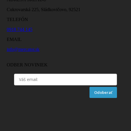
Cukrovarská 225, Sládkovičovo, 92521
TELEFÓN
0918 744 145
EMAIL
info@mercator.sk
ODBER NOVINIEK
Odoberať