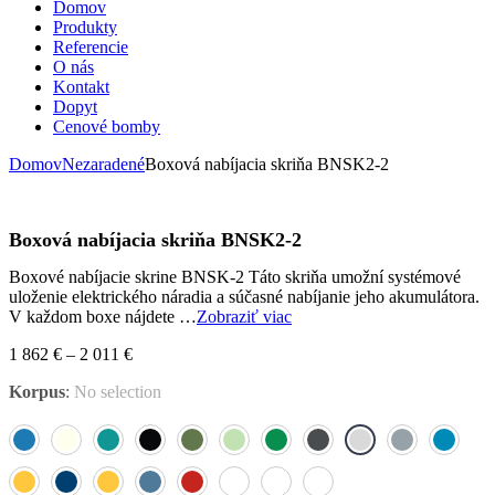
Domov
Produkty
Referencie
O nás
Kontakt
Dopyt
Cenové bomby
Domov
Nezaradené
Boxová nabíjacia skriňa BNSK2-2
Boxová nabíjacia skriňa BNSK2-2
Boxové nabíjacie skrine BNSK-2 Táto skriňa umožní systémové
uloženie elektrického náradia a súčasné nabíjanie jeho akumulátora.
V každom boxe nájdete …
Zobraziť viac
1 862
€
–
2 011
€
Korpus
:
No selection