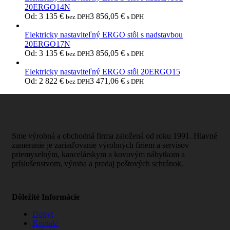
20ERGO14N
Od:
3 135
€
3 856,05
€
bez DPH
s DPH
Elektricky nastaviteľný ERGO stôl s nadstavbou
20ERGO17N
Od:
3 135
€
3 856,05
€
bez DPH
s DPH
Elektricky nastaviteľný ERGO stôl 20ERGO15
Od:
2 822
€
3 471,06
€
bez DPH
s DPH
Sme výrobná a obchodná firma založená od roku 1991. Hlavné
zameranie je zariaďovanie výrobných firiem a servisov
priemyselným, kancelárskym a kovovým nábytkom a
príslušenstvom, výroba a predaj poštových schránok.
Dôležité Informácie
Dopyt
Kontakt