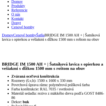
Domov
Produkty
Referencie
O nás
Kontakt
Dopyt
Cenové bomby
Domov
Cenové bomby
Šatňa
BRIDGE IM 1500 AH + | Šatníková
lavica s opierkou a vešiakmi s dĺžkou 1500 mm s roštom na obuv
BRIDGE IM 1500 AH + | Šatníková lavica s opierkou a
vešiakmi s dĺžkou 1500 mm s roštom na obuv
Zváraná oceľová konštrukcia
Rozmery (š,v,h): 1500 x 1600 x 330 mm
Povrchová úprava rámu: polymérová prášková farba
Farba konštrukcie: RAL 7035 / svetlosivá
Materiál sedadla: rezivo z mäkkého dreva podľa GOST 8486-
86
Dekor:
buk