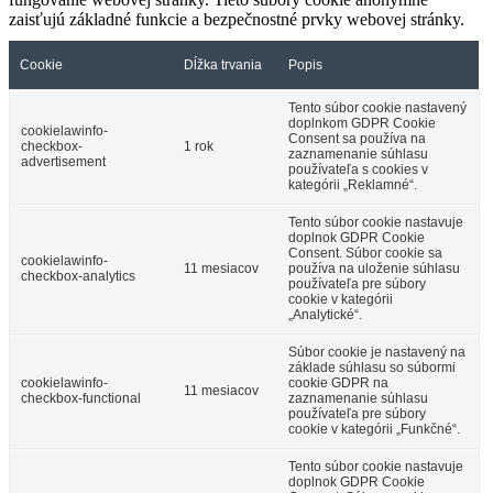
zaisťujú základné funkcie a bezpečnostné prvky webovej stránky.
Cookie
Dĺžka trvania
Popis
Tento súbor cookie nastavený
doplnkom GDPR Cookie
cookielawinfo-
Consent sa používa na
checkbox-
1 rok
zaznamenanie súhlasu
advertisement
používateľa s cookies v
kategórii „Reklamné“.
Tento súbor cookie nastavuje
doplnok GDPR Cookie
Consent. Súbor cookie sa
cookielawinfo-
11 mesiacov
používa na uloženie súhlasu
checkbox-analytics
používateľa pre súbory
cookie v kategórii
„Analytické“.
Súbor cookie je nastavený na
základe súhlasu so súbormi
cookielawinfo-
cookie GDPR na
11 mesiacov
checkbox-functional
zaznamenanie súhlasu
používateľa pre súbory
cookie v kategórii „Funkčné“.
Tento súbor cookie nastavuje
doplnok GDPR Cookie