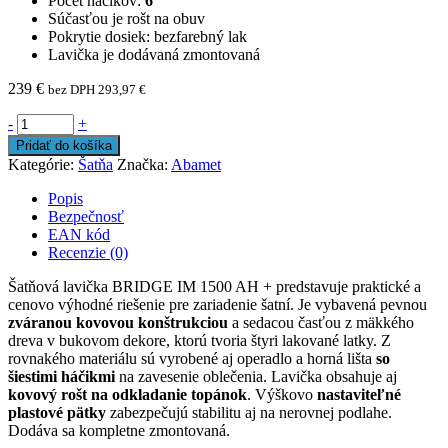
Počet háčikov:
6
Súčasťou je rošt na obuv
Pokrytie dosiek: bezfarebný lak
Lavička je dodávaná zmontovaná
239
€
bez DPH
293,97
€
-
+
Pridať do košíka
Kategórie:
Šatňa
Značka:
Abamet
Popis
Bezpečnosť
EAN kód
Recenzie (0)
Šatňová lavička BRIDGE IM 1500 AH + predstavuje praktické a
cenovo výhodné riešenie pre zariadenie šatní. Je vybavená pevnou
zváranou kovovou konštrukciou
a sedacou časťou z mäkkého
dreva v bukovom dekore, ktorú tvoria štyri lakované latky. Z
rovnakého materiálu sú vyrobené aj operadlo a horná lišta
so
šiestimi háčikmi
na zavesenie oblečenia. Lavička obsahuje aj
kovový rošt na odkladanie topánok
. Výškovo
nastaviteľné
plastové pätky
zabezpečujú stabilitu aj na nerovnej podlahe.
Dodáva sa kompletne zmontovaná.