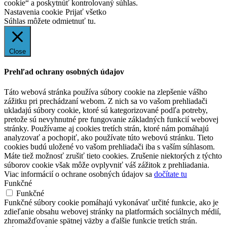
cookie“ a poskytnúť kontrolovaný súhlas.
Nastavenia cookie
Prijať všetko
Súhlas môžete odmietnuť
tu.
Close
Prehľad ochrany osobných údajov
Táto webová stránka používa súbory cookie na zlepšenie vášho
zážitku pri prechádzaní webom. Z nich sa vo vašom prehliadači
ukladajú súbory cookie, ktoré sú kategorizované podľa potreby,
pretože sú nevyhnutné pre fungovanie základných funkcií webovej
stránky. Používame aj cookies tretích strán, ktoré nám pomáhajú
analyzovať a pochopiť, ako používate túto webovú stránku. Tieto
cookies budú uložené vo vašom prehliadači iba s vaším súhlasom.
Máte tiež možnosť zrušiť tieto cookies. Zrušenie niektorých z týchto
súborov cookie však môže ovplyvniť váš zážitok z prehliadania.
Viac informácií o ochrane osobných údajov sa
dočítate tu
Funkčné
Funkčné
Funkčné súbory cookie pomáhajú vykonávať určité funkcie, ako je
zdieľanie obsahu webovej stránky na platformách sociálnych médií,
zhromažďovanie spätnej väzby a ďalšie funkcie tretích strán.