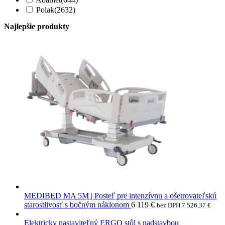
Polak
(2632)
Najlepšie produkty
MEDIBED MA 5M | Posteľ pre intenzívnu a ošetrovateľskú
starostlivosť s bočným náklonom
6 119
€
bez DPH
7 526,37
€
Elektricky nastaviteľný ERGO stôl s nadstavbou