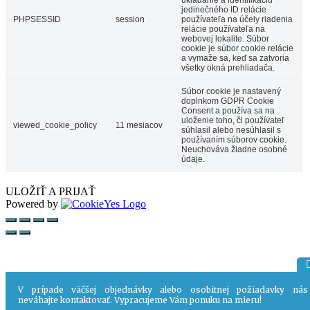
jedinečného ID relácie
PHPSESSID
session
používateľa na účely riadenia
relácie používateľa na
webovej lokalite. Súbor
cookie je súbor cookie relácie
a vymaže sa, keď sa zatvoria
všetky okná prehliadača.
Súbor cookie je nastavený
doplnkom GDPR Cookie
Consent a používa sa na
uloženie toho, či používateľ
viewed_cookie_policy
11 mesiacov
súhlasil alebo nesúhlasil s
používaním súborov cookie.
Neuchováva žiadne osobné
údaje.
ULOŽIŤ A PRIJAŤ
Powered by
V prípade väčšej objednávky alebo osobitnej požiadavky nás
neváhajte kontaktovať. Vypracujeme Vám ponuku na mieru!