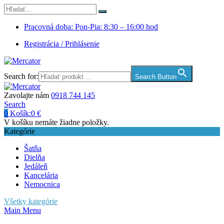
Pracovná doba: Pon-Pia: 8:30 – 16:00 hod
Registrácia / Prihlásenie
Search for:
Search Button
Zavolajte nám
0918 744 145
Search
0
Košík:
0
€
V košíku nemáte žiadne položky.
Kategórie
Šatňa
Dielňa
Jedáleň
Kancelária
Nemocnica
Všetky kategórie
Main Menu