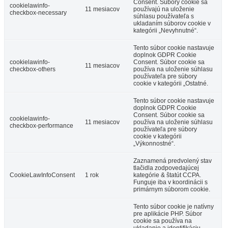
Consent. Súbory cookie sa
cookielawinfo-
11 mesiacov
používajú na uloženie
checkbox-necessary
súhlasu používateľa s
ukladaním súborov cookie v
kategórii „Nevyhnutné“.
Tento súbor cookie nastavuje
doplnok GDPR Cookie
cookielawinfo-
Consent. Súbor cookie sa
11 mesiacov
checkbox-others
používa na uloženie súhlasu
používateľa pre súbory
cookie v kategórii „Ostatné.
Tento súbor cookie nastavuje
doplnok GDPR Cookie
Consent. Súbor cookie sa
cookielawinfo-
11 mesiacov
používa na uloženie súhlasu
checkbox-performance
používateľa pre súbory
cookie v kategórii
„Výkonnostné“.
Zaznamená predvolený stav
tlačidla zodpovedajúcej
CookieLawInfoConsent
1 rok
kategórie & štatút CCPA.
Funguje iba v koordinácii s
primárnym súborom cookie.
Tento súbor cookie je natívny
pre aplikácie PHP. Súbor
cookie sa používa na
ukladanie a identifikáciu