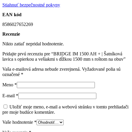
Stiahnuť bezpečnostné pokyny
EAN kód
8586027652269
Recenzie
Nikto zatiaľ nepridal hodnotenie.
Pridajte prvú recenziu pre “BRIDGE IM 1500 AH + | Šatníková
lavica s opierkou a vešiakmi s dĺžkou 1500 mm s roštom na obuv”
Vaša e-mailová adresa nebude zverejnená.
Vyžadované polia sú
označené
*
Meno
*
E-mail
*
Uložiť moje meno, e-mail a webovú stránku v tomto prehliadači
pre moje budúce komentáre.
Vaše hodnotenie
*