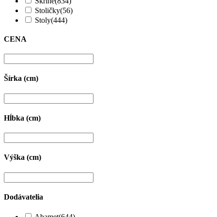
Skrine
(834)
Stoličky
(56)
Stoly
(444)
CENA
Šírka (cm)
Hĺbka (cm)
Výška (cm)
Dodávatelia
Abamet
(644)