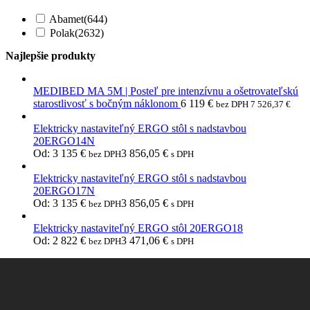
Abamet
(644)
Polak
(2632)
Najlepšie produkty
MEDIBED MA 5M | Posteľ pre intenzívnu a ošetrovateľskú
starostlivosť s bočným náklonom
6 119
€
bez DPH
7 526,37
€
Elektricky nastaviteľný ERGO stôl s nadstavbou
20ERGO14N
Od:
3 135
€
3 856,05
€
bez DPH
s DPH
Elektricky nastaviteľný ERGO stôl s nadstavbou
20ERGO17N
Od:
3 135
€
3 856,05
€
bez DPH
s DPH
Elektricky nastaviteľný ERGO stôl 20ERGO18
Od:
2 822
€
3 471,06
€
bez DPH
s DPH