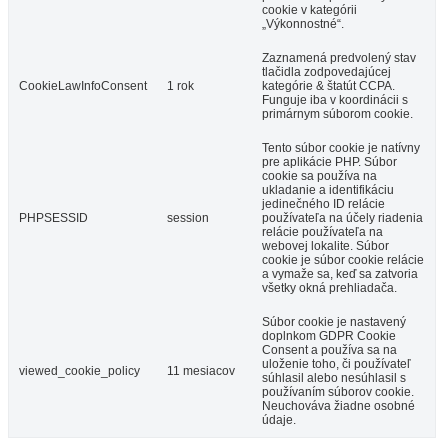
cookie v kategórii
„Výkonnostné“.
Zaznamená predvolený stav
tlačidla zodpovedajúcej
CookieLawInfoConsent
1 rok
kategórie & štatút CCPA.
Funguje iba v koordinácii s
primárnym súborom cookie.
Tento súbor cookie je natívny
pre aplikácie PHP. Súbor
cookie sa používa na
ukladanie a identifikáciu
jedinečného ID relácie
PHPSESSID
session
používateľa na účely riadenia
relácie používateľa na
webovej lokalite. Súbor
cookie je súbor cookie relácie
a vymaže sa, keď sa zatvoria
všetky okná prehliadača.
Súbor cookie je nastavený
doplnkom GDPR Cookie
Consent a používa sa na
uloženie toho, či používateľ
viewed_cookie_policy
11 mesiacov
súhlasil alebo nesúhlasil s
používaním súborov cookie.
Neuchováva žiadne osobné
údaje.