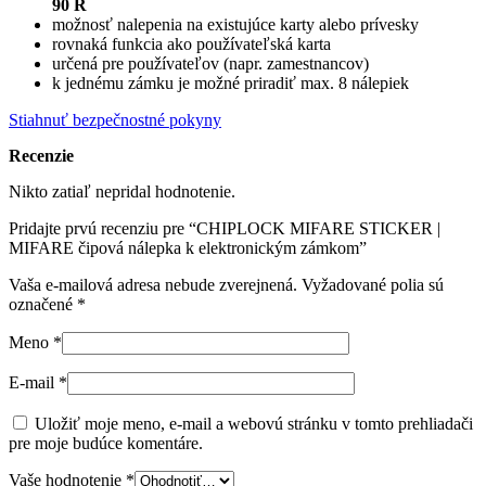
90 R
možnosť nalepenia na existujúce karty alebo prívesky
rovnaká funkcia ako používateľská karta
určená pre používateľov (napr. zamestnancov)
k jednému zámku je možné priradiť max. 8 nálepiek
Stiahnuť bezpečnostné pokyny
Recenzie
Nikto zatiaľ nepridal hodnotenie.
Pridajte prvú recenziu pre “CHIPLOCK MIFARE STICKER |
MIFARE čipová nálepka k elektronickým zámkom”
Vaša e-mailová adresa nebude zverejnená.
Vyžadované polia sú
označené
*
Meno
*
E-mail
*
Uložiť moje meno, e-mail a webovú stránku v tomto prehliadači
pre moje budúce komentáre.
Vaše hodnotenie
*