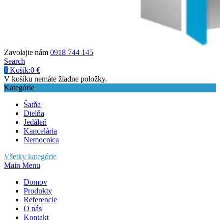
Zavolajte nám
0918 744 145
Search
0
Košík:
0
€
V košíku nemáte žiadne položky.
Kategórie
Šatňa
Dielňa
Jedáleň
Kancelária
Nemocnica
Všetky kategórie
Main Menu
Domov
Produkty
Referencie
O nás
Kontakt