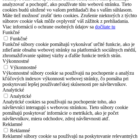
analyzovať a pochopiť, ako používate túto webovú stránku. Tieto
cookies budú uložené vo vašom prehliadači iba s vaším súhlasom.
Máte tiež možnosť zrušiť tieto cookies. Zrušenie niektorých z týchto
súborov cookie však môže ovplyvniť váš zážitok z prehliadania.
Viac informácií o ochrane osobných údajov sa
dočítate tu
Funkčné
Funkčné
Funkčné súbory cookie pomáhajú vykonávať určité funkcie, ako je
zdieľanie obsahu webovej stránky na platformách sociálnych médií,
zhromažďovanie spätnej väzby a ďalšie funkcie tretích strán.
Výkonnostné
Výkonnostné
Výkonnostné súbory cookie sa používajú na pochopenie a analýzu
kľúčových indexov výkonnosti webovej stránky, čo pomáha pri
poskytovaní lepšej používateľskej skúsenosti pre návštevníkov.
Analytické
Analytické
Analytické cookies sa používajú na pochopenie toho, ako
návštevníci interagujú s webovou stránkou. Tieto súbory cookie
pomáhajú poskytovať informácie o metrikách, ako je počet
návštevníkov, miera odchodov, zdroj návštevnosti atď.
Reklamné
Reklamné
Reklamné súbory cookie sa používajú na poskytovanie relevantných