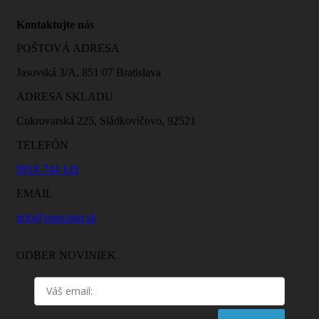
Kontaktujte nás
POŠTOVÁ ADRESA
Jasovská 3/A, 851 07 Bratislava
ADRESA SKLADU
Cukrovarská 225, Sládkovičovo, 92521
TELEFÓN
0918 744 145
EMAIL
info@mercator.sk
ODBER NOVINIEK