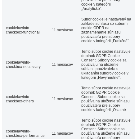
cookie v kategórii
„Analytické“.
Súbor cookie je nastavený na
základe súhlasu so súbormi
cookielawinfo-
cookie GDPR na
11 mesiacov
checkbox-functional
zaznamenanie súhlasu
používateľa pre súbory
cookie v kategórii „Funkčné“.
Tento súbor cookie nastavuje
doplnok GDPR Cookie
Consent. Súbory cookie sa
cookielawinfo-
11 mesiacov
používajú na uloženie
checkbox-necessary
súhlasu používateľa s
ukladaním súborov cookie v
kategórii „Nevyhnutné“.
Tento súbor cookie nastavuje
doplnok GDPR Cookie
cookielawinfo-
Consent. Súbor cookie sa
11 mesiacov
checkbox-others
používa na uloženie súhlasu
používateľa pre súbory
cookie v kategórii „Ostatné.
Tento súbor cookie nastavuje
doplnok GDPR Cookie
Consent. Súbor cookie sa
cookielawinfo-
11 mesiacov
používa na uloženie súhlasu
checkbox-performance
používateľa pre súbory