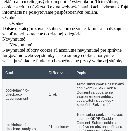
reklám a marketingových kampaní návštevníkom. Tieto súbory
cookie sledujú návštevníkov na webových stránkach a zhromažďujú
informácie na poskytovanie prispôsobených reklám.
Ostatné
Ostatné
Ďalšie nekategorizované súbory cookie sú tie, ktoré sa analyzujú a
zatiaľ neboli zaradené do žiadnej kategórie.
Nevyhnutné
Nevyhnutné
Nevyhnutné súbory cookie sú absolútne nevyhnutné pre správne
fungovanie webovej stránky. Tieto súbory cookie anonymne
zaisťujú základné funkcie a bezpečnostné prvky webovej stránky.
Cookie
Dĺžka trvania
Popis
Tento súbor cookie nastavený
doplnkom GDPR Cookie
cookielawinfo-
Consent sa používa na
checkbox-
1 rok
zaznamenanie súhlasu
advertisement
používateľa s cookies v
kategórii „Reklamné“.
Tento súbor cookie nastavuje
doplnok GDPR Cookie
Consent. Súbor cookie sa
cookielawinfo-
11 mesiacov
používa na uloženie súhlasu
checkbox-analytics
používateľa pre súbory