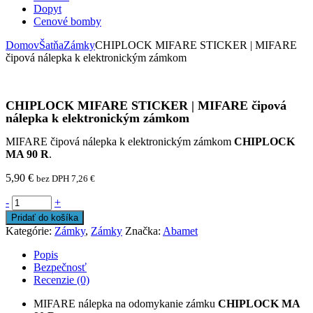
Dopyt
Cenové bomby
Domov
Šatňa
Zámky
CHIPLOCK MIFARE STICKER | MIFARE
čipová nálepka k elektronickým zámkom
CHIPLOCK MIFARE STICKER | MIFARE čipová
nálepka k elektronickým zámkom
MIFARE čipová nálepka k elektronickým zámkom
CHIPLOCK
MA 90 R
.
5,90
€
bez DPH
7,26
€
-
+
Pridať do košíka
Kategórie:
Zámky
,
Zámky
Značka:
Abamet
Popis
Bezpečnosť
Recenzie (0)
MIFARE nálepka na odomykanie zámku
CHIPLOCK MA