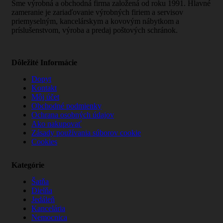
Sme výrobná a obchodná firma založená od roku 1991. Hlavné
zameranie je zariaďovanie výrobných firiem a servisov
priemyselným, kancelárskym a kovovým nábytkom a
príslušenstvom, výroba a predaj poštových schránok.
Dôležité Informácie
Dopyt
Kontakt
Môj účet
Obchodné podmienky
Ochrana osobných údajov
Ako nakupovať
Zásady používania súborov cookie
Cookies
Kategórie
Šatňa
Dielňa
Jedáleň
Kancelária
Nemocnica