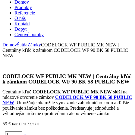
Domov
Produkty
Referencie
O nás
Kontakt
Dopyt
Cenové bomby
Domov
Šatňa
Zámky
CODELOCK WF PUBLIC MK NEW |
Centrálny kľúč k zámkom CODELOCK WF 90 BK 58 PUBLIC
NEW
CODELOCK WF PUBLIC MK NEW | Centrálny kľúč
k zámkom CODELOCK WF 90 BK 58 PUBLIC NEW
Centrálny kľúč
CODELOCK WF PUBLIC MK NEW
slúži na
núdzové otvorenie zámkov
CODELOCK WF 90 BK 58 PUBLIC
NEW
. Umožňuje okamžité vymazanie zabudnutého kódu a ďalšie
používanie zámku bez poškodenia. Predstavuje jednoduché a
výhodnejšie riešenie oproti vŕtaniu alebo výmene zámku.
59
€
bez DPH
72,57
€
-
+