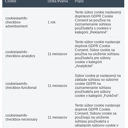
Cookie
Dĺžka trvania
Popis
Tento súbor cookie nastavený
doplnkom GDPR Cookie
cookielawinfo-
Consent sa používa na
checkbox-
1 rok
zaznamenanie súhlasu
advertisement
používateľa s cookies v
kategórii „Reklamné“.
Tento súbor cookie nastavuje
doplnok GDPR Cookie
Consent. Súbor cookie sa
cookielawinfo-
11 mesiacov
používa na uloženie súhlasu
checkbox-analytics
používateľa pre súbory
cookie v kategórii
„Analytické“.
Súbor cookie je nastavený na
základe súhlasu so súbormi
cookielawinfo-
cookie GDPR na
11 mesiacov
checkbox-functional
zaznamenanie súhlasu
používateľa pre súbory
cookie v kategórii „Funkčné“.
Tento súbor cookie nastavuje
doplnok GDPR Cookie
Consent. Súbory cookie sa
cookielawinfo-
11 mesiacov
používajú na uloženie
checkbox-necessary
súhlasu používateľa s
ukladaním súborov cookie v