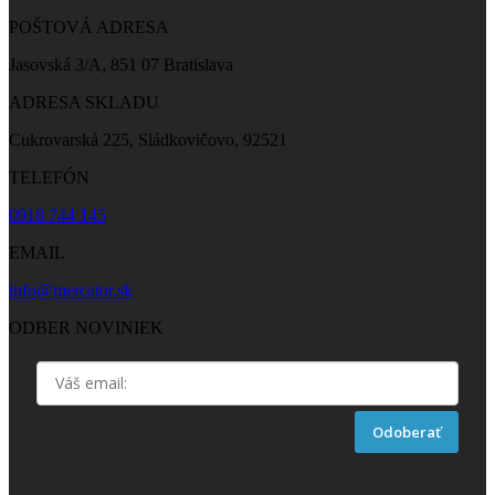
POŠTOVÁ ADRESA
Jasovská 3/A, 851 07 Bratislava
ADRESA SKLADU
Cukrovarská 225, Sládkovičovo, 92521
TELEFÓN
0918 744 145
EMAIL
info@mercator.sk
ODBER NOVINIEK
Odoberať