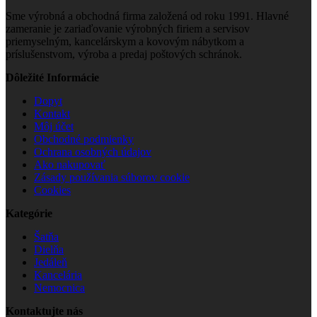
Sme výrobná a obchodná firma založená od roku 1991. Hlavné
zameranie je zariaďovanie výrobných firiem a servisov
priemyselným, kancelárskym a kovovým nábytkom a
príslušenstvom, výroba a predaj poštových schránok.
Dôležité Informácie
Dopyt
Kontakt
Môj účet
Obchodné podmienky
Ochrana osobných údajov
Ako nakupovať
Zásady používania súborov cookie
Cookies
Kategórie
Šatňa
Dielňa
Jedáleň
Kancelária
Nemocnica
Kontaktujte nás