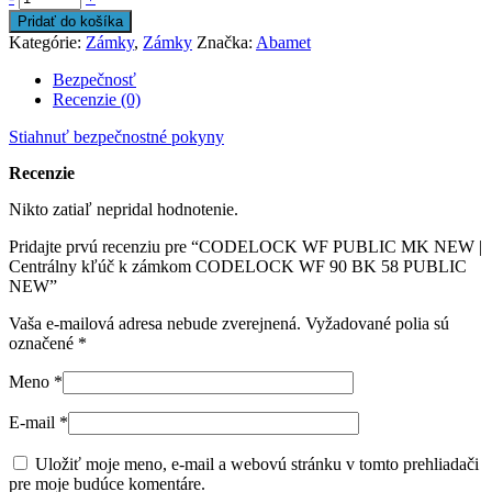
Pridať do košíka
Kategórie:
Zámky
,
Zámky
Značka:
Abamet
Bezpečnosť
Recenzie (0)
Stiahnuť bezpečnostné pokyny
Recenzie
Nikto zatiaľ nepridal hodnotenie.
Pridajte prvú recenziu pre “CODELOCK WF PUBLIC MK NEW |
Centrálny kľúč k zámkom CODELOCK WF 90 BK 58 PUBLIC
NEW”
Vaša e-mailová adresa nebude zverejnená.
Vyžadované polia sú
označené
*
Meno
*
E-mail
*
Uložiť moje meno, e-mail a webovú stránku v tomto prehliadači
pre moje budúce komentáre.