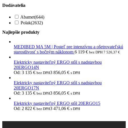
Dodávatelia
Abamet
(644)
Polak
(2632)
Najlepšie produkty
MEDIBED MA 5M | Posteľ pre intenzívnu a ošetrovateľskú
starostlivosť s bočným náklonom
6 119
€
bez DPH
7 526,37
€
Elektricky nastaviteľný ERGO stôl s nadstavbou
20ERGO14N
Od:
3 135
€
3 856,05
€
bez DPH
s DPH
Elektricky nastaviteľný ERGO stôl s nadstavbou
20ERGO17N
Od:
3 135
€
3 856,05
€
bez DPH
s DPH
Elektricky nastaviteľný ERGO stôl 20ERGO15
Od:
2 822
€
3 471,06
€
bez DPH
s DPH