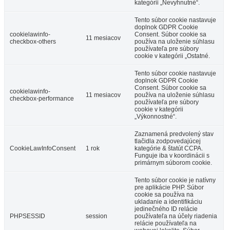
kategórii „Nevyhnutné“.
Tento súbor cookie nastavuje
doplnok GDPR Cookie
cookielawinfo-
Consent. Súbor cookie sa
11 mesiacov
checkbox-others
používa na uloženie súhlasu
používateľa pre súbory
cookie v kategórii „Ostatné.
Tento súbor cookie nastavuje
doplnok GDPR Cookie
Consent. Súbor cookie sa
cookielawinfo-
11 mesiacov
používa na uloženie súhlasu
checkbox-performance
používateľa pre súbory
cookie v kategórii
„Výkonnostné“.
Zaznamená predvolený stav
tlačidla zodpovedajúcej
CookieLawInfoConsent
1 rok
kategórie & štatút CCPA.
Funguje iba v koordinácii s
primárnym súborom cookie.
Tento súbor cookie je natívny
pre aplikácie PHP. Súbor
cookie sa používa na
ukladanie a identifikáciu
jedinečného ID relácie
PHPSESSID
session
používateľa na účely riadenia
relácie používateľa na