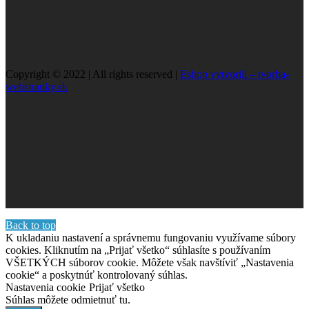
Copyright © 2022 | All rights reserved |
Eshop vytvorili – tvorba-
webstranky.sk
Back to top
K ukladaniu nastavení a správnemu fungovaniu využívame súbory
cookies. Kliknutím na „Prijať všetko“ súhlasíte s používaním
VŠETKÝCH súborov cookie. Môžete však navštíviť „Nastavenia
cookie“ a poskytnúť kontrolovaný súhlas.
Nastavenia cookie
Prijať všetko
Súhlas môžete odmietnuť
tu.