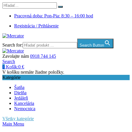
Pracovná doba: Pon-Pia: 8:30 – 16:00 hod
Registrácia / Prihlásenie
Search for:
Search Button
Zavolajte nám
0918 744 145
Search
0
Košík:
0
€
V košíku nemáte žiadne položky.
Kategórie
Šatňa
Dielňa
Jedáleň
Kancelária
Nemocnica
Všetky kategórie
Main Menu