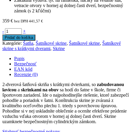
Základná výbava: tyč na ramienka, háčiky na vešanie šiat,
vetracie otvory v hornej aj dolnej časti dverí, bezpečnostný
zámok (s 2 kľúčmi)
359
€
bez DPH
441,57
€
-
+
Pridať do košíka
Kategórie:
Šatňa
,
Šatníkové skrine
,
Šatníkové skrine
,
Šatníkové
skrine s krátkymi dverami
,
Skrine
Popis
Bezpečnosť
EAN kód
Recenzie (0)
2-dverová šatňová skriňa s krátkymi dvierkami, so
zabudovanou
lavicou
a
skrinkami na obuv
sa hodí do šatne v škole, firme či
športovom zariadení. Ide o najpohodlnejšie riešenie, ktoré zabezpečí
pohodlie a poriadok v šatni. Konštrukcia skrine je zváraná z
kvalitného oceľového plechu 1. triedy s povrchovou úpravou.
Pohodlne si v nej uskladníte oblečenie a oceníte efektívne prúdenie
vzduchu vďaka otvorom v hornej aj dolnej časti dverí. Skrine
uzamknete bezpečnostným cylindrickým zámkom.
Stiahnuť bezpečnostné pokyny