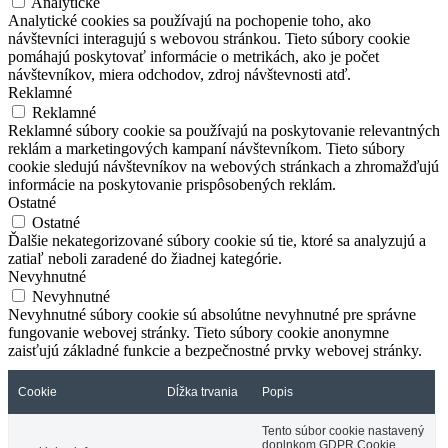
Analytické
Analytické cookies sa používajú na pochopenie toho, ako
návštevníci interagujú s webovou stránkou. Tieto súbory cookie
pomáhajú poskytovať informácie o metrikách, ako je počet
návštevníkov, miera odchodov, zdroj návštevnosti atď.
Reklamné
Reklamné
Reklamné súbory cookie sa používajú na poskytovanie relevantných
reklám a marketingových kampaní návštevníkom. Tieto súbory
cookie sledujú návštevníkov na webových stránkach a zhromažďujú
informácie na poskytovanie prispôsobených reklám.
Ostatné
Ostatné
Ďalšie nekategorizované súbory cookie sú tie, ktoré sa analyzujú a
zatiaľ neboli zaradené do žiadnej kategórie.
Nevyhnutné
Nevyhnutné
Nevyhnutné súbory cookie sú absolútne nevyhnutné pre správne
fungovanie webovej stránky. Tieto súbory cookie anonymne
zaisťujú základné funkcie a bezpečnostné prvky webovej stránky.
Cookie
Dĺžka trvania
Popis
Tento súbor cookie nastavený
doplnkom GDPR Cookie