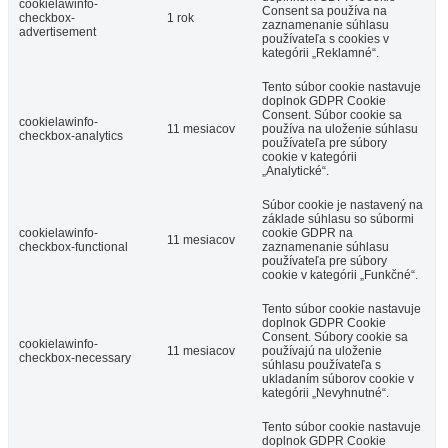
cookielawinfo-
Consent sa používa na
checkbox-
1 rok
zaznamenanie súhlasu
advertisement
používateľa s cookies v
kategórii „Reklamné“.
Tento súbor cookie nastavuje
doplnok GDPR Cookie
Consent. Súbor cookie sa
cookielawinfo-
11 mesiacov
používa na uloženie súhlasu
checkbox-analytics
používateľa pre súbory
cookie v kategórii
„Analytické“.
Súbor cookie je nastavený na
základe súhlasu so súbormi
cookielawinfo-
cookie GDPR na
11 mesiacov
checkbox-functional
zaznamenanie súhlasu
používateľa pre súbory
cookie v kategórii „Funkčné“.
Tento súbor cookie nastavuje
doplnok GDPR Cookie
Consent. Súbory cookie sa
cookielawinfo-
11 mesiacov
používajú na uloženie
checkbox-necessary
súhlasu používateľa s
ukladaním súborov cookie v
kategórii „Nevyhnutné“.
Tento súbor cookie nastavuje
doplnok GDPR Cookie