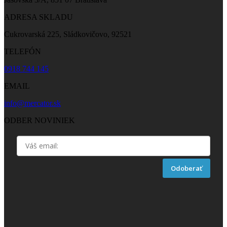
ADRESA SKLADU
Cukrovarská 225, Sládkovičovo, 92521
TELEFÓN
0918 744 145
EMAIL
info@mercator.sk
ODBER NOVINIEK
Odoberať