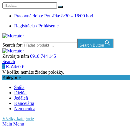
Pracovná doba: Pon-Pia: 8:30 – 16:00 hod
Registrácia / Prihlásenie
Search for:
Search Button
Zavolajte nám
0918 744 145
Search
0
Košík:
0
€
V košíku nemáte žiadne položky.
Kategórie
Šatňa
Dielňa
Jedáleň
Kancelária
Nemocnica
Všetky kategórie
Main Menu