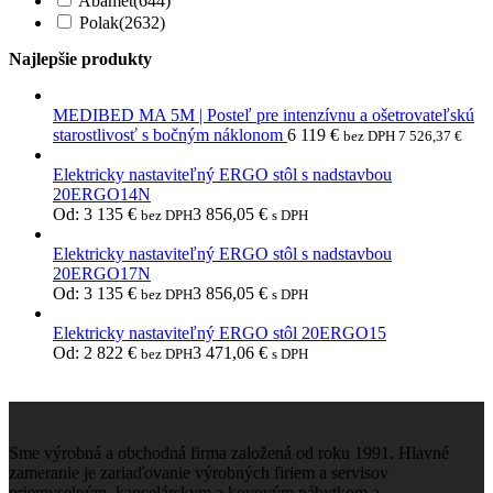
Abamet
(644)
Polak
(2632)
Najlepšie produkty
MEDIBED MA 5M | Posteľ pre intenzívnu a ošetrovateľskú
starostlivosť s bočným náklonom
6 119
€
bez DPH
7 526,37
€
Elektricky nastaviteľný ERGO stôl s nadstavbou
20ERGO14N
Od:
3 135
€
3 856,05
€
bez DPH
s DPH
Elektricky nastaviteľný ERGO stôl s nadstavbou
20ERGO17N
Od:
3 135
€
3 856,05
€
bez DPH
s DPH
Elektricky nastaviteľný ERGO stôl 20ERGO15
Od:
2 822
€
3 471,06
€
bez DPH
s DPH
Sme výrobná a obchodná firma založená od roku 1991. Hlavné
zameranie je zariaďovanie výrobných firiem a servisov
priemyselným, kancelárskym a kovovým nábytkom a