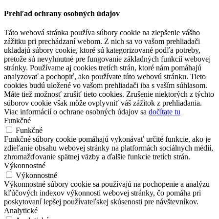
Prehľad ochrany osobných údajov
Táto webová stránka používa súbory cookie na zlepšenie vášho
zážitku pri prechádzaní webom. Z nich sa vo vašom prehliadači
ukladajú súbory cookie, ktoré sú kategorizované podľa potreby,
pretože sú nevyhnutné pre fungovanie základných funkcií webovej
stránky. Používame aj cookies tretích strán, ktoré nám pomáhajú
analyzovať a pochopiť, ako používate túto webovú stránku. Tieto
cookies budú uložené vo vašom prehliadači iba s vaším súhlasom.
Máte tiež možnosť zrušiť tieto cookies. Zrušenie niektorých z týchto
súborov cookie však môže ovplyvniť váš zážitok z prehliadania.
Viac informácií o ochrane osobných údajov sa
dočítate tu
Funkčné
Funkčné
Funkčné súbory cookie pomáhajú vykonávať určité funkcie, ako je
zdieľanie obsahu webovej stránky na platformách sociálnych médií,
zhromažďovanie spätnej väzby a ďalšie funkcie tretích strán.
Výkonnostné
Výkonnostné
Výkonnostné súbory cookie sa používajú na pochopenie a analýzu
kľúčových indexov výkonnosti webovej stránky, čo pomáha pri
poskytovaní lepšej používateľskej skúsenosti pre návštevníkov.
Analytické