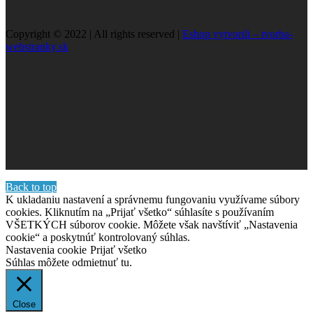
Copyright © 2022 | All rights reserved |
Eshop vytvorili – tvorba-
webstranky.sk
Back to top
K ukladaniu nastavení a správnemu fungovaniu využívame súbory
cookies. Kliknutím na „Prijať všetko“ súhlasíte s používaním
VŠETKÝCH súborov cookie. Môžete však navštíviť „Nastavenia
cookie“ a poskytnúť kontrolovaný súhlas.
Nastavenia cookie
Prijať všetko
Súhlas môžete odmietnuť
tu.
Close