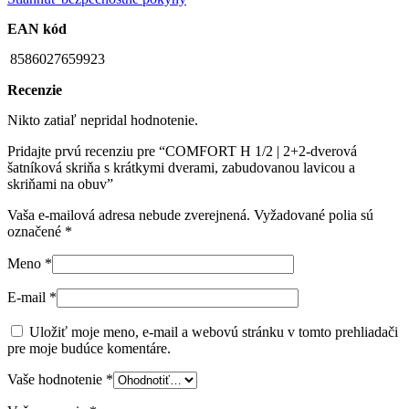
EAN kód
8586027659923
Recenzie
Nikto zatiaľ nepridal hodnotenie.
Pridajte prvú recenziu pre “COMFORT H 1/2 | 2+2-dverová
šatníková skriňa s krátkymi dverami, zabudovanou lavicou a
skriňami na obuv”
Vaša e-mailová adresa nebude zverejnená.
Vyžadované polia sú
označené
*
Meno
*
E-mail
*
Uložiť moje meno, e-mail a webovú stránku v tomto prehliadači
pre moje budúce komentáre.
Vaše hodnotenie
*