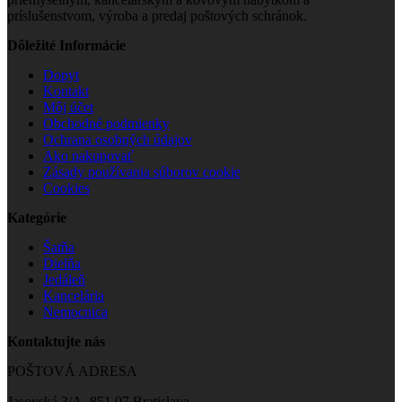
príslušenstvom, výroba a predaj poštových schránok.
Dôležité Informácie
Dopyt
Kontakt
Môj účet
Obchodné podmienky
Ochrana osobných údajov
Ako nakupovať
Zásady používania súborov cookie
Cookies
Kategórie
Šatňa
Dielňa
Jedáleň
Kancelária
Nemocnica
Kontaktujte nás
POŠTOVÁ ADRESA
Jasovská 3/A, 851 07 Bratislava