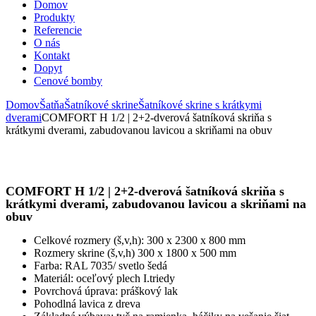
Domov
Produkty
Referencie
O nás
Kontakt
Dopyt
Cenové bomby
Domov
Šatňa
Šatníkové skrine
Šatníkové skrine s krátkymi
dverami
COMFORT H 1/2 | 2+2-dverová šatníková skriňa s
krátkymi dverami, zabudovanou lavicou a skriňami na obuv
COMFORT H 1/2 | 2+2-dverová šatníková skriňa s
krátkymi dverami, zabudovanou lavicou a skriňami na
obuv
Celkové rozmery (š,v,h): 300 x 2300 x 800 mm
Rozmery skrine (š,v,h) 300 x 1800 x 500 mm
Farba: RAL 7035/ svetlo šedá
Materiál: oceľový plech I.triedy
Povrchová úprava: práškový lak
Pohodlná lavica z dreva