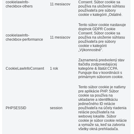
cookielawinfo-
Consent. Súbor cookie sa
11 mesiacov
checkbox-others
používa na uloženie súhlasu
používateľa pre súbory
cookie v kategórii „Ostatné.
Tento súbor cookie nastavuje
doplnok GDPR Cookie
Consent. Súbor cookie sa
cookielawinfo-
11 mesiacov
používa na uloženie súhlasu
checkbox-performance
používateľa pre súbory
cookie v kategórii
„Výkonnostné“.
Zaznamená predvolený stav
tlačidla zodpovedajúcej
CookieLawInfoConsent
1 rok
kategórie & štatút CCPA.
Funguje iba v koordinácii s
primárnym súborom cookie.
Tento súbor cookie je natívny
pre aplikácie PHP. Súbor
cookie sa používa na
ukladanie a identifikáciu
jedinečného ID relácie
PHPSESSID
session
používateľa na účely riadenia
relácie používateľa na
webovej lokalite. Súbor
cookie je súbor cookie relácie
a vymaže sa, keď sa zatvoria
všetky okná prehliadača.