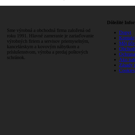
Dôležité Info
Sme výrobná a obchodná firma založená od
Dopyt
roku 1991. Hlavné zameranie je zariaďovanie
Kontakt
výrobných firiem a servisov priemyselným,
Môj úče
kancelárskym a kovovým nábytkom a
Obchod
príslušenstvom, výroba a predaj poštových
Ochrana
schránok.
Ako na
Zásady 
Cookies