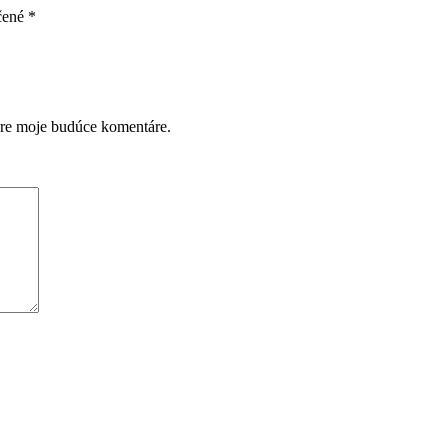
čené
*
pre moje budúce komentáre.