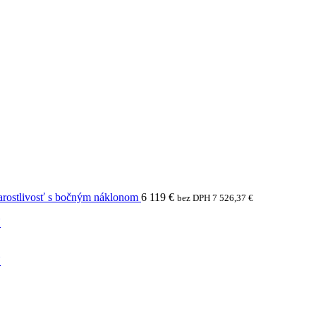
arostlivosť s bočným náklonom
6 119
€
bez DPH
7 526,37
€
N
N