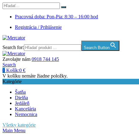
Pracovná doba: Pon-Pia: 8:30 – 16:00 hod
Registrácia / Prihlásenie
Search for:
Search Button
Zavolajte nám
0918 744 145
Search
0
Košík:
0
€
V košíku nemáte žiadne položky.
Kategórie
Šatňa
Dielňa
Jedáleň
Kancelária
Nemocnica
Všetky kategórie
Main Menu