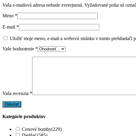
Vaša e-mailová adresa nebude zverejnená.
Vyžadované polia sú ozna
Meno
*
E-mail
*
Uložiť moje meno, e-mail a webovú stránku v tomto prehliadači 
Vaše hodnotenie
*
Vaša recenzia
*
Kategórie produktov
Cenové bomby
(229)
Dielňa
(1585)