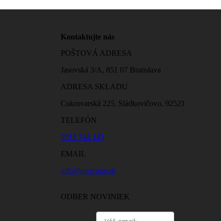
Kontaktujte nás
POŠTOVÁ ADRESA
Jasovská 3/A, 851 07 Bratislava
ADRESA SKLADU
Cukrovarská 225, Sládkovičovo, 92521
TELEFÓN
0918 744 145
EMAIL
info@mercator.sk
ODBER NOVINIEK