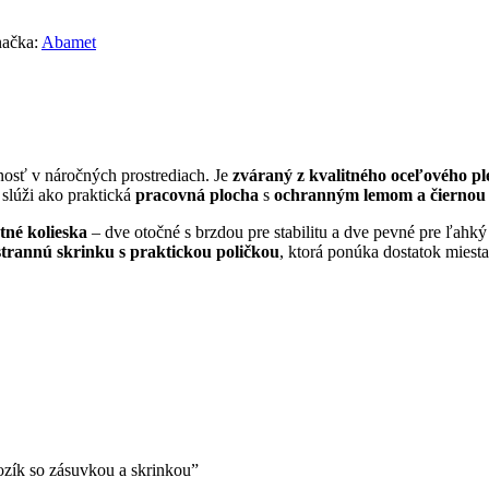
ačka:
Abamet
osť v náročných prostrediach. Je
zváraný z kvalitného oceľového p
slúži ako praktická
pracovná plocha
s
ochranným lemom a čiernou
stné kolieska
– dve otočné s brzdou pre stabilitu a dve pevné pre ľahký 
strannú skrinku s praktickou poličkou
, ktorá ponúka dostatok miesta
zík so zásuvkou a skrinkou”