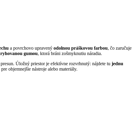
lechu
a povrchovo upravený
odolnou práškovou farbou
, čo zaručuje
 ryhovanou gumou
, ktorá bráni zošmyknutiu náradia.
presun. Úložný priestor je efektívne rozvrhnutý: nájdete tu
jednu
 pre objemnejšie nástroje alebo materiály.