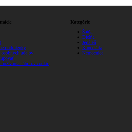
rmácie
Kategórie
Šatňa
Dielňa
t
Jedáleň
né podmienky
Kancelária
 osobných údajov
Nemocnica
kupovať
používania súborov cookie