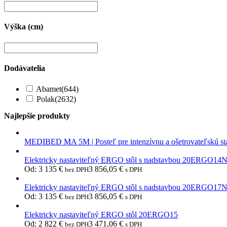
Výška (cm)
Dodávatelia
Abamet
(644)
Polak
(2632)
Najlepšie produkty
MEDIBED MA 5M | Posteľ pre intenzívnu a ošetrovateľskú st
Elektricky nastaviteľný ERGO stôl s nadstavbou 20ERGO14
Od:
3 135
€
3 856,05
€
bez DPH
s DPH
Elektricky nastaviteľný ERGO stôl s nadstavbou 20ERGO17
Od:
3 135
€
3 856,05
€
bez DPH
s DPH
Elektricky nastaviteľný ERGO stôl 20ERGO15
Od:
2 822
€
3 471,06
€
bez DPH
s DPH