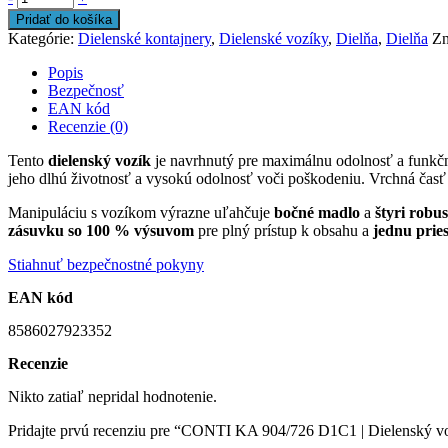
Pridať do košíka
Kategórie:
Dielenské kontajnery
,
Dielenské vozíky
,
Dielňa
,
Dielňa
Zn
Popis
Bezpečnosť
EAN kód
Recenzie (0)
Tento
dielenský vozík
je navrhnutý pre maximálnu odolnosť a funkčn
jeho dlhú životnosť a vysokú odolnosť voči poškodeniu. Vrchná časť 
Manipuláciu s vozíkom výrazne uľahčuje
bočné madlo
a
štyri robu
zásuvku so 100 % výsuvom
pre plný prístup k obsahu a
jednu prie
Stiahnuť bezpečnostné pokyny
EAN kód
8586027923352
Recenzie
Nikto zatiaľ nepridal hodnotenie.
Pridajte prvú recenziu pre “CONTI KA 904/726 D1C1 | Dielenský vo