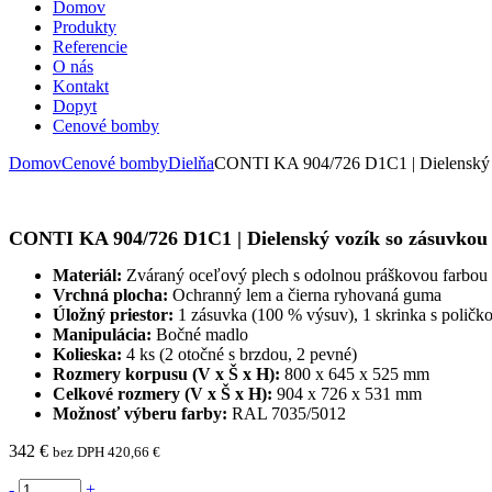
Domov
Produkty
Referencie
O nás
Kontakt
Dopyt
Cenové bomby
Domov
Cenové bomby
Dielňa
CONTI KA 904/726 D1C1 | Dielenský v
CONTI KA 904/726 D1C1 | Dielenský vozík so zásuvkou 
Materiál:
Zváraný oceľový plech s odolnou práškovou farbou
Vrchná plocha:
Ochranný lem a čierna ryhovaná guma
Úložný priestor:
1 zásuvka (100 % výsuv), 1 skrinka s poličk
Manipulácia:
Bočné madlo
Kolieska:
4 ks (2 otočné s brzdou, 2 pevné)
Rozmery korpusu (V x Š x H):
800 x 645 x 525 mm
Celkové rozmery (V x Š x H):
904 x 726 x 531 mm
Možnosť výberu farby:
RAL 7035/5012
342
€
bez DPH
420,66
€
-
+