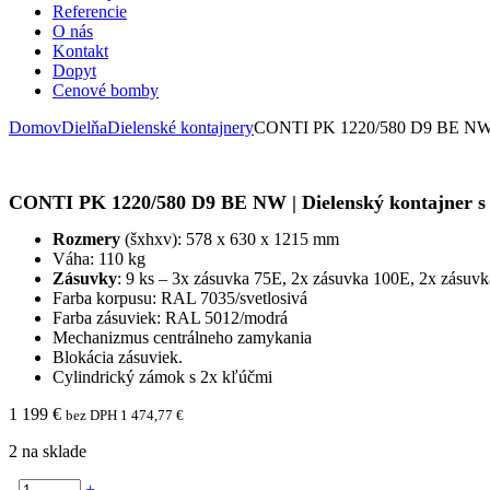
Referencie
O nás
Kontakt
Dopyt
Cenové bomby
Domov
Dielňa
Dielenské kontajnery
CONTI PK 1220/580 D9 BE NW | 
CONTI PK 1220/580 D9 BE NW | Dielenský kontajner s
Rozmery
(šxhxv): 578 x 630 x 1215 mm
Váha: 110 kg
Zásuvky
: 9 ks – 3x zásuvka 75E, 2x zásuvka 100E, 2x zásuv
Farba korpusu: RAL 7035/svetlosivá
Farba zásuviek: RAL 5012/modrá
Mechanizmus centrálneho zamykania
Blokácia zásuviek.
Cylindrický zámok s 2x kľúčmi
1 199
€
bez DPH
1 474,77
€
2 na sklade
-
+