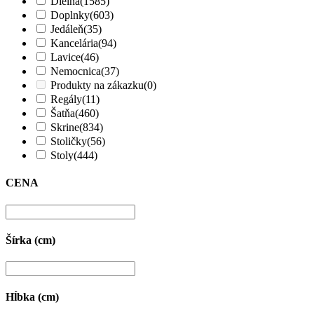
Dielňa
(1585)
Doplnky
(603)
Jedáleň
(35)
Kancelária
(94)
Lavice
(46)
Nemocnica
(37)
Produkty na zákazku
(0)
Regály
(11)
Šatňa
(460)
Skrine
(834)
Stoličky
(56)
Stoly
(444)
CENA
Šírka (cm)
Hĺbka (cm)