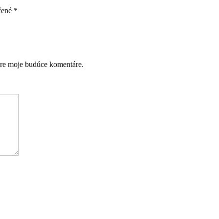
čené
*
pre moje budúce komentáre.