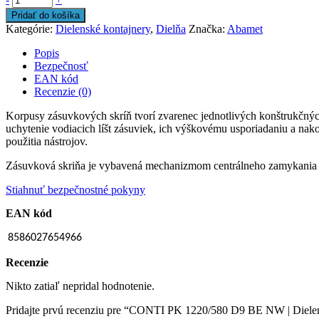
Pridať do košíka
Kategórie:
Dielenské kontajnery
,
Dielňa
Značka:
Abamet
Popis
Bezpečnosť
EAN kód
Recenzie (0)
Korpusy zásuvkových skríň tvorí zvarenec jednotlivých konštrukčný
uchytenie vodiacich líšt zásuviek, ich výškovému usporiadaniu a nak
použitia nástrojov.
Zásuvková skriňa je vybavená mechanizmom centrálneho zamykania a
Stiahnuť bezpečnostné pokyny
EAN kód
8586027654966
Recenzie
Nikto zatiaľ nepridal hodnotenie.
Pridajte prvú recenziu pre “CONTI PK 1220/580 D9 BE NW | Dielen