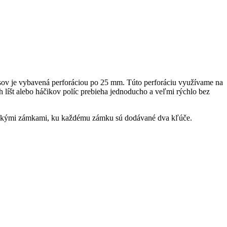
sov je vybavená perforáciou po 25 mm. Túto perforáciu využívame na
 líšt alebo háčikov políc prebieha jednoducho a veľmi rýchlo bez
rickými zámkami, ku každému zámku sú dodávané dva kľúče.