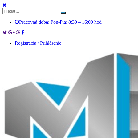
Pracovná doba: Pon-Pia: 8:30 – 16:00 hod
Registrácia / Prihlásenie