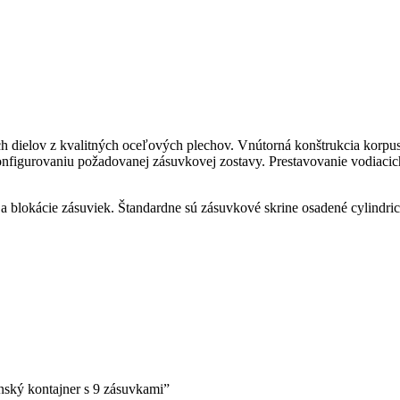
ch dielov z kvalitných oceľových plechov. Vnútorná konštrukcia korpu
onfigurovaniu požadovanej zásuvkovej zostavy. Prestavovanie vodiacich
 blokácie zásuviek. Štandardne sú zásuvkové skrine osadené cylind
ský kontajner s 9 zásuvkami”