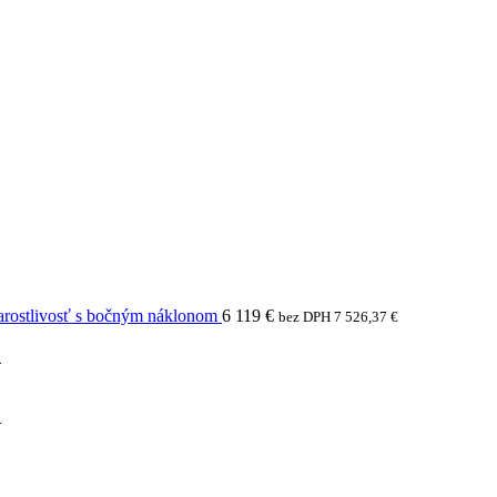
arostlivosť s bočným náklonom
6 119
€
bez DPH
7 526,37
€
N
N