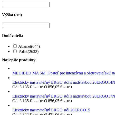
Výška (cm)
Dodávatelia
Abamet
(644)
Polak
(2632)
Najlepšie produkty
MEDIBED MA 5M | Posteľ pre intenzívnu a ošetrovateľskú st
Elektricky nastaviteľný ERGO stôl s nadstavbou 20ERGO14
Od:
3 135
€
3 856,05
€
bez DPH
s DPH
Elektricky nastaviteľný ERGO stôl s nadstavbou 20ERGO17
Od:
3 135
€
3 856,05
€
bez DPH
s DPH
Elektricky nastaviteľný ERGO stôl 20ERGO15
Od:
2 822
€
3 471,06
€
bez DPH
s DPH