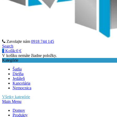
Zavolajte nám
0918 744 145
Search
0
Košík:
0
€
V košíku nemáte žiadne položky.
Kategórie
Šatňa
Dielňa
Jedáleň
Kancelária
Nemocnica
Všetky kategórie
Main Menu
Domov
Produkty