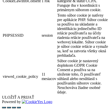
CookieLawInfoConsent
1 rok
kategórie & štatút CCPA.
Funguje iba v koordinácii s
primárnym súborom cookie.
Tento súbor cookie je natívny
pre aplikácie PHP. Súbor cookie
sa používa na ukladanie a
identifikáciu jedinečného ID
relácie používateľa na účely
PHPSESSID
session
riadenia relácie používateľa na
webovej lokalite. Súbor cookie
je súbor cookie relácie a vymaže
sa, keď sa zatvoria všetky okná
prehliadača.
Súbor cookie je nastavený
doplnkom GDPR Cookie
Consent a používa sa na
11
uloženie toho, či používateľ
viewed_cookie_policy
mesiacov
súhlasil alebo nesúhlasil s
používaním súborov cookie.
Neuchováva žiadne osobné
údaje.
ULOŽIŤ A PRIJAŤ
Powered by