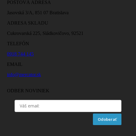
POŠTOVÁ ADRESA
Jasovská 3/A, 851 07 Bratislava
ADRESA SKLADU
Cukrovarská 225, Sládkovičovo, 92521
TELEFÓN
0918 744 145
EMAIL
info@mercator.sk
ODBER NOVINIEK
Odoberať