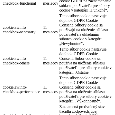
cookie GDPR na zaznamenanie
checkbox-functional
mesiacov
súhlasu používateľa pre súbory
cookie v kategórii „Funkčné“.
Tento súbor cookie nastavuje
doplnok GDPR Cookie
Consent. Súbory cookie sa
cookielawinfo-
11
používajú na uloženie súhlasu
checkbox-necessary
mesiacov
používateľa s ukladaním
súborov cookie v kategórii
„Nevyhnutné“.
Tento súbor cookie nastavuje
doplnok GDPR Cookie
cookielawinfo-
11
Consent. Súbor cookie sa
checkbox-others
mesiacov
používa na uloženie súhlasu
používateľa pre súbory cookie v
kategórii „Ostatné.
Tento súbor cookie nastavuje
doplnok GDPR Cookie
cookielawinfo-
11
Consent. Súbor cookie sa
checkbox-performance
mesiacov
používa na uloženie súhlasu
používateľa pre súbory cookie v
kategórii „Výkonnostné“.
Zaznamená predvolený stav
tlačidla zodpovedajúcej