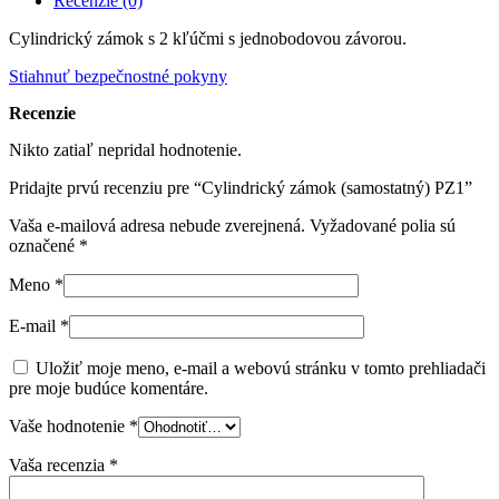
Recenzie (0)
Cylindrický zámok s 2 kľúčmi s jednobodovou závorou.
Stiahnuť bezpečnostné pokyny
Recenzie
Nikto zatiaľ nepridal hodnotenie.
Pridajte prvú recenziu pre “Cylindrický zámok (samostatný) PZ1”
Vaša e-mailová adresa nebude zverejnená.
Vyžadované polia sú
označené
*
Meno
*
E-mail
*
Uložiť moje meno, e-mail a webovú stránku v tomto prehliadači
pre moje budúce komentáre.
Vaše hodnotenie
*
Vaša recenzia
*