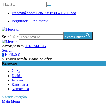
Pracovná doba: Pon-Pia: 8:30 – 16:00 hod
Registrácia / Prihlásenie
Search for:
Search Button
Zavolajte nám
0918 744 145
Search
0
Košík:
0
€
V košíku nemáte žiadne položky.
Kategórie
Šatňa
Dielňa
Jedáleň
Kancelária
Nemocnica
Všetky kategórie
Main Menu