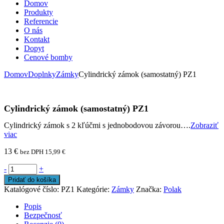
Domov
Produkty
Referencie
O nás
Kontakt
Dopyt
Cenové bomby
Domov
Doplnky
Zámky
Cylindrický zámok (samostatný) PZ1
Cylindrický zámok (samostatný) PZ1
Cylindrický zámok s 2 kľúčmi s jednobodovou závorou….
Zobraziť
viac
13
€
bez DPH
15,99
€
-
+
Pridať do košíka
Katalógové číslo:
PZ1
Kategórie:
Zámky
Značka:
Polak
Popis
Bezpečnosť