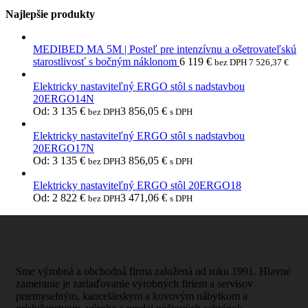
Najlepšie produkty
MEDIBED MA 5M | Posteľ pre intenzívnu a ošetrovateľskú
starostlivosť s bočným náklonom
6 119
€
bez DPH
7 526,37
€
Elektricky nastaviteľný ERGO stôl s nadstavbou
20ERGO14N
Od:
3 135
€
3 856,05
€
bez DPH
s DPH
Elektricky nastaviteľný ERGO stôl s nadstavbou
20ERGO17N
Od:
3 135
€
3 856,05
€
bez DPH
s DPH
Elektricky nastaviteľný ERGO stôl 20ERGO18
Od:
2 822
€
3 471,06
€
bez DPH
s DPH
Sme výrobná a obchodná firma založená od roku 1991. Hlavné
zameranie je zariaďovanie výrobných firiem a servisov
priemyselným, kancelárskym a kovovým nábytkom a