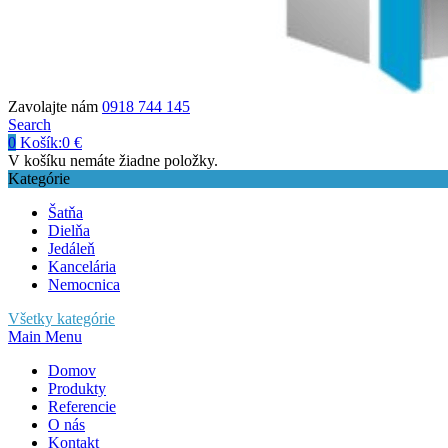
Zavolajte nám
0918 744 145
Search
0
Košík:
0
€
V košíku nemáte žiadne položky.
Kategórie
Šatňa
Dielňa
Jedáleň
Kancelária
Nemocnica
Všetky kategórie
Main Menu
Domov
Produkty
Referencie
O nás
Kontakt