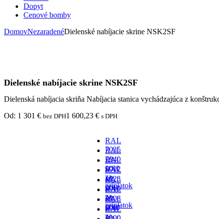
Dopyt
Cenové bomby
Domov
Nezaradené
Dielenské nabíjacie skrine NSK2SF
Dielenské nabíjacie skrine NSK2SF
Dielenská nabíjacia skriňa Nabíjacia stanica vychádzajúca z konštr
Od:
1 301
€
1 600,23
€
bez DPH
s DPH
RAL
7035
RAL
- v
7040
RAL
cene
-
5012
RAL
za
- v
1023
RAL
príplatok
cene
-
5010
RAL
za
- v
2008
RAL
príplatok
cene
-
5007
RAL
za
-
3000
RAL