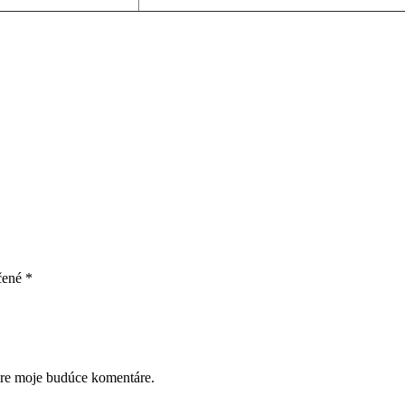
čené
*
pre moje budúce komentáre.