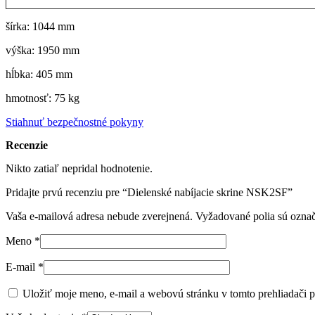
šírka: 1044 mm
výška: 1950 mm
hĺbka: 405 mm
hmotnosť: 75 kg
Stiahnuť bezpečnostné pokyny
Recenzie
Nikto zatiaľ nepridal hodnotenie.
Pridajte prvú recenziu pre “Dielenské nabíjacie skrine NSK2SF”
Vaša e-mailová adresa nebude zverejnená.
Vyžadované polia sú ozna
Meno
*
E-mail
*
Uložiť moje meno, e-mail a webovú stránku v tomto prehliadači 