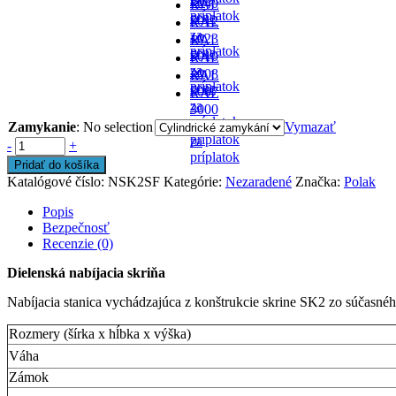
- v
7040
RAL
príplatok
cene
-
5012
RAL
za
- v
1023
RAL
príplatok
cene
-
5010
RAL
za
- v
2008
RAL
príplatok
cene
-
5007
RAL
za
-
3000
príplatok
za
-
Zamykanie
:
No selection
Vymazať
príplatok
za
-
+
príplatok
Pridať do košíka
Katalógové číslo:
NSK2SF
Kategórie:
Nezaradené
Značka:
Polak
Popis
Bezpečnosť
Recenzie (0)
Dielenská nabíjacia skriňa
Nabíjacia stanica vychádzajúca z konštrukcie skrine SK2 zo súčasné
Rozmery (šírka x hĺbka x výška)
Váha
Zámok