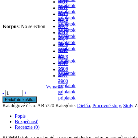
-
6011
RAL
príplatok
za
-
8011
RAL
príplatok
za
-
6019
RAL
príplatok
za
-
6024
RAL
príplatok
za
-
7000
Korpus
:
No selection
RAL
príplatok
za
-
7016
RAL
príplatok
za
-
7035
RAL
príplatok
za
- v
7040
RAL
príplatok
cene
-
5012
RAL
za
- v
1023
RAL
príplatok
cene
-
5010
RAL
za
- v
2008
RAL
príplatok
cene
-
5007
RAL
za
-
3000
príplatok
za
Vymazať
-
príplatok
za
-
+
príplatok
Pridať do košíka
Katalógové číslo:
AB5720
Kategórie:
Dielňa
,
Pracovné stoly
,
Stoly
Z
Popis
Bezpečnosť
Recenzie (0)
KOMBI stoly sa zostavujú z pracovnej dosky, nohy pracovného stola 