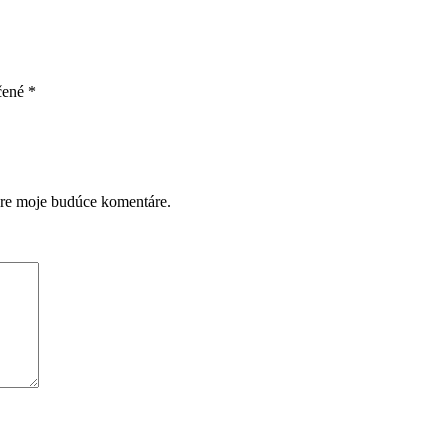
čené
*
pre moje budúce komentáre.