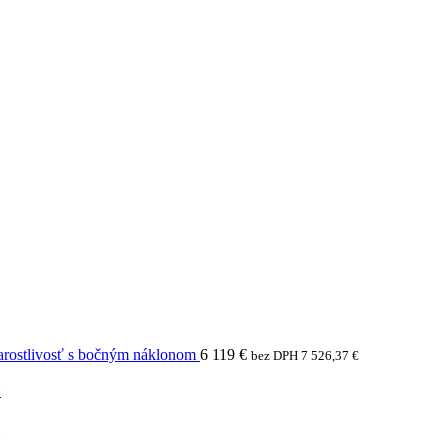
arostlivosť s bočným náklonom
6 119
€
bez DPH
7 526,37
€
N
N