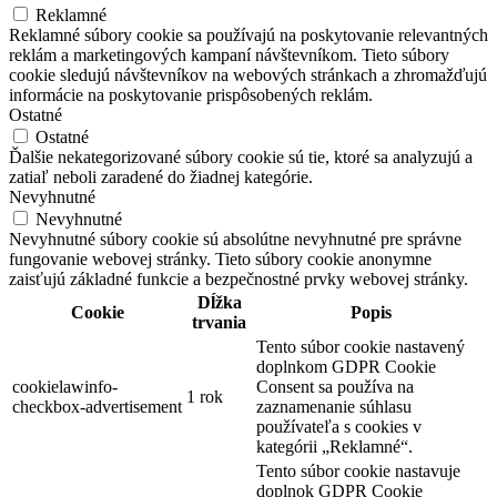
Reklamné
Reklamné súbory cookie sa používajú na poskytovanie relevantných
reklám a marketingových kampaní návštevníkom. Tieto súbory
cookie sledujú návštevníkov na webových stránkach a zhromažďujú
informácie na poskytovanie prispôsobených reklám.
Ostatné
Ostatné
Ďalšie nekategorizované súbory cookie sú tie, ktoré sa analyzujú a
zatiaľ neboli zaradené do žiadnej kategórie.
Nevyhnutné
Nevyhnutné
Nevyhnutné súbory cookie sú absolútne nevyhnutné pre správne
fungovanie webovej stránky. Tieto súbory cookie anonymne
zaisťujú základné funkcie a bezpečnostné prvky webovej stránky.
Dĺžka
Cookie
Popis
trvania
Tento súbor cookie nastavený
doplnkom GDPR Cookie
cookielawinfo-
Consent sa používa na
1 rok
checkbox-advertisement
zaznamenanie súhlasu
používateľa s cookies v
kategórii „Reklamné“.
Tento súbor cookie nastavuje
doplnok GDPR Cookie