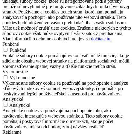
ukladajú súbory cookie, ktoré sú kategorizované podľa potreby,
pretože sú nevyhnutné pre fungovanie základných funkcií webovej
stránky. Používame aj cookies tretích strán, ktoré nám pomáhajú
analyzovať a pochopiť, ako používate túto webovú stránku. Tieto
cookies budú uložené vo vašom prehliadači iba s vaším súhlasom.
Máte tiež možnosť zrušiť tieto cookies. Zrušenie niektorých z týchto
súborov cookie však môže ovplyvniť váš zážitok z prehliadania.
Viac informácií o ochrane osobných údajov sa
dočítate tu
Funkčné
Funkčné
Funkčné súbory cookie pomáhajú vykonávať určité funkcie, ako je
zdieľanie obsahu webovej stránky na platformách sociálnych médií,
zhromažďovanie spätnej väzby a ďalšie funkcie tretích strán.
Výkonnostné
Výkonnostné
Výkonnostné súbory cookie sa používajú na pochopenie a analýzu
kľúčových indexov výkonnosti webovej stránky, čo pomáha pri
poskytovaní lepšej používateľskej skúsenosti pre návštevníkov.
Analytické
Analytické
Analytické cookies sa používajú na pochopenie toho, ako
návštevníci interagujú s webovou stránkou. Tieto súbory cookie
pomáhajú poskytovať informácie o metrikách, ako je počet
návštevníkov, miera odchodov, zdroj návštevnosti atď.
Reklamné