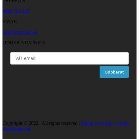
TELEFÓN
0918 744 145
EMAIL
info@mercator.sk
ODBER NOVINIEK
Odoberať
Copyright © 2022 | All rights reserved |
Eshop vytvorili – tvorba-
webstranky.sk