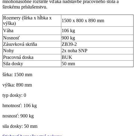
mnohonásobne rozšírite vďaka nadstavbe pracovného stola a
širokému príslušenstvu.
Rozmery (šírka x hĺbka x
1500 x 800 x 890 mm
výška)
Váha
106 kg
Nosnosť
900 kg
Zásuvková skriňa
ZB39-2
Nohy
2x noha SNP
Pracovná doska
BUK
Sila dosky
50 mm
šírka: 1500 mm
výška: 890 mm
typ dosky: 0
hmotnosť: 106 kg
nosnosť: 900 kg
sila dosky: 50 mm