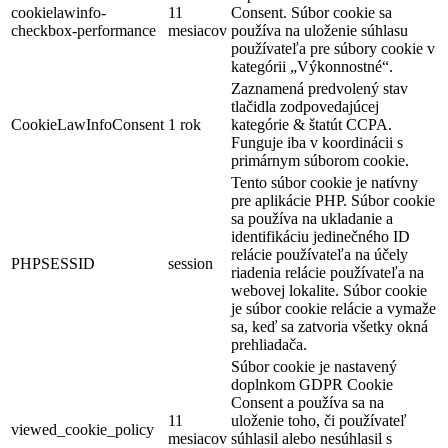
cookielawinfo-
11
Consent. Súbor cookie sa
checkbox-performance
mesiacov
používa na uloženie súhlasu
používateľa pre súbory cookie v
kategórii „Výkonnostné“.
Zaznamená predvolený stav
tlačidla zodpovedajúcej
CookieLawInfoConsent
1 rok
kategórie & štatút CCPA.
Funguje iba v koordinácii s
primárnym súborom cookie.
Tento súbor cookie je natívny
pre aplikácie PHP. Súbor cookie
sa používa na ukladanie a
identifikáciu jedinečného ID
relácie používateľa na účely
PHPSESSID
session
riadenia relácie používateľa na
webovej lokalite. Súbor cookie
je súbor cookie relácie a vymaže
sa, keď sa zatvoria všetky okná
prehliadača.
Súbor cookie je nastavený
doplnkom GDPR Cookie
Consent a používa sa na
11
uloženie toho, či používateľ
viewed_cookie_policy
mesiacov
súhlasil alebo nesúhlasil s