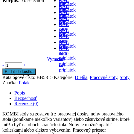
Korpus
:
No selection
RAL
príplatok
za
-
7016
RAL
príplatok
za
-
7035
RAL
príplatok
za
- v
7040
RAL
príplatok
cene
-
5012
RAL
za
- v
1023
RAL
príplatok
cene
-
5010
RAL
za
- v
2008
RAL
príplatok
cene
-
5007
RAL
za
-
3000
príplatok
za
Vymazať
-
príplatok
za
-
+
príplatok
Pridať do košíka
Katalógové číslo:
BB5815
Kategórie:
Dielňa
,
Pracovné stoly
,
Stoly
Značka:
Polak
Popis
Bezpečnosť
Recenzie (0)
KOMBI stoly sa zostavujú z pracovnej dosky, nohy pracovného
stola (ponúkame niekoľko variantov) alebo zásuvkové skrine, ktoré
môžu byť na oboch stranách stola. Nohy je možné opatriť
kolieskami alebo elektro vybavením. Pracovný priestor