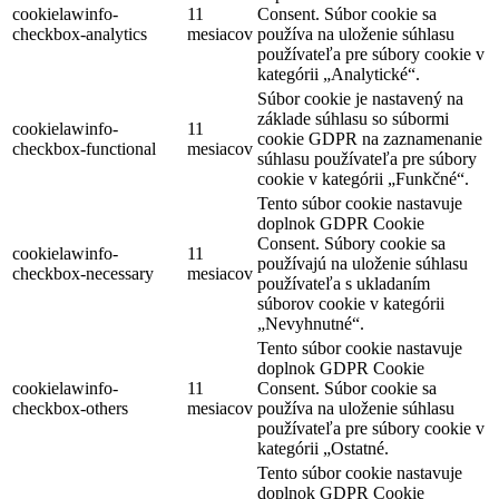
cookielawinfo-
11
Consent. Súbor cookie sa
checkbox-analytics
mesiacov
používa na uloženie súhlasu
používateľa pre súbory cookie v
kategórii „Analytické“.
Súbor cookie je nastavený na
základe súhlasu so súbormi
cookielawinfo-
11
cookie GDPR na zaznamenanie
checkbox-functional
mesiacov
súhlasu používateľa pre súbory
cookie v kategórii „Funkčné“.
Tento súbor cookie nastavuje
doplnok GDPR Cookie
Consent. Súbory cookie sa
cookielawinfo-
11
používajú na uloženie súhlasu
checkbox-necessary
mesiacov
používateľa s ukladaním
súborov cookie v kategórii
„Nevyhnutné“.
Tento súbor cookie nastavuje
doplnok GDPR Cookie
cookielawinfo-
11
Consent. Súbor cookie sa
checkbox-others
mesiacov
používa na uloženie súhlasu
používateľa pre súbory cookie v
kategórii „Ostatné.
Tento súbor cookie nastavuje
doplnok GDPR Cookie