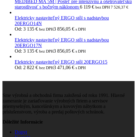
MEDIBED MA 5M | Posteľ pre intenzívnu a ošetrovateľskú
starostlivosť s bočným náklonom
6 119
€
bez DPH
7 526,37
€
Elektricky nastaviteľný ERGO stôl s nadstavbou
20ERGO14N
Od:
3 135
€
3 856,05
€
bez DPH
s DPH
Elektricky nastaviteľný ERGO stôl s nadstavbou
20ERGO17N
Od:
3 135
€
3 856,05
€
bez DPH
s DPH
Elektricky nastaviteľný ERGO stôl 20ERGO15
Od:
2 822
€
3 471,06
€
bez DPH
s DPH
Sme výrobná a obchodná firma založená od roku 1991. Hlavné
zameranie je zariaďovanie výrobných firiem a servisov
priemyselným, kancelárskym a kovovým nábytkom a
príslušenstvom, výroba a predaj poštových schránok.
Dôležité Informácie
Dopyt