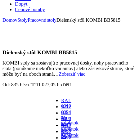
Dopyt
Cenové bomby
Domov
Stoly
Pracovné stoly
Dielenský stôl KOMBI BB5815
Dielenský stôl KOMBI BB5815
KOMBI stoly sa zostavujú z pracovnej dosky, nohy pracovného
stola (ponúkame niekoľko variantov) alebo zásuvkové skrine, ktoré
môžu byť na oboch straná…
Zobraziť viac
Od:
835
€
1 027,05
€
bez DPH
s DPH
RAL
6019
RAL
-
6024
RAL
za
-
7000
RAL
príplatok
za
-
7016
RAL
príplatok
za
-
7035
RAL
príplatok
za
- v
7040
RAL