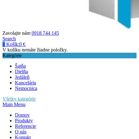
Zavolajte nám
0918 744 145
Search
0
Košík:
0
€
V košíku nemáte žiadne položky.
Kategórie
Šatňa
Dielňa
Jedáleň
Kancelária
Nemocnica
Všetky kategórie
Main Menu
Domov
Produkty
Referencie
O nás
Kontakt