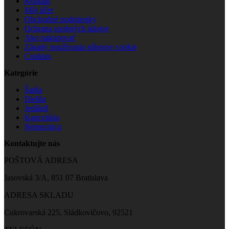
Kontakt
Môj účet
Obchodné podmienky
Ochrana osobných údajov
Ako nakupovať
Zásady používania súborov cookie
Cookies
Kategórie
Šatňa
Dielňa
Jedáleň
Kancelária
Nemocnica
Kontaktujte nás
POŠTOVÁ ADRESA
Jasovská 3/A, 851 07 Bratislava
ADRESA SKLADU
Cukrovarská 225, Sládkovičovo, 92521