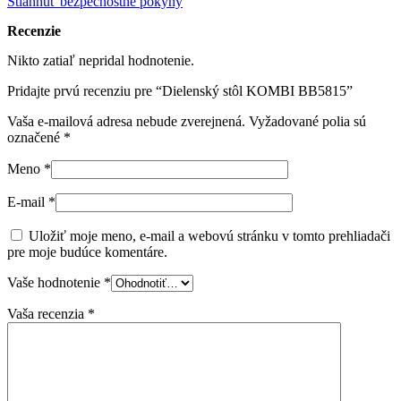
Stiahnuť bezpečnostné pokyny
Recenzie
Nikto zatiaľ nepridal hodnotenie.
Pridajte prvú recenziu pre “Dielenský stôl KOMBI BB5815”
Vaša e-mailová adresa nebude zverejnená.
Vyžadované polia sú
označené
*
Meno
*
E-mail
*
Uložiť moje meno, e-mail a webovú stránku v tomto prehliadači
pre moje budúce komentáre.
Vaše hodnotenie
*
Vaša recenzia
*