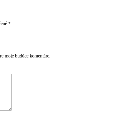
čené
*
pre moje budúce komentáre.