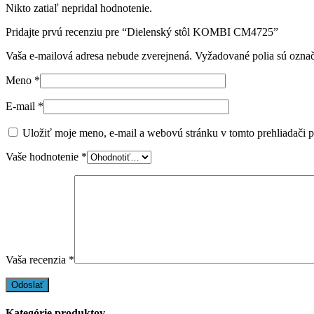
Nikto zatiaľ nepridal hodnotenie.
Pridajte prvú recenziu pre “Dielenský stôl KOMBI CM4725”
Vaša e-mailová adresa nebude zverejnená.
Vyžadované polia sú ozna
Meno
*
E-mail
*
Uložiť moje meno, e-mail a webovú stránku v tomto prehliadači 
Vaše hodnotenie
*
Vaša recenzia
*
Kategórie produktov