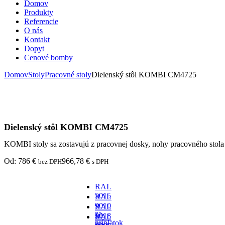
Domov
Produkty
Referencie
O nás
Kontakt
Dopyt
Cenové bomby
Domov
Stoly
Pracovné stoly
Dielenský stôl KOMBI CM4725
Dielenský stôl KOMBI CM4725
KOMBI stoly sa zostavujú z pracovnej dosky, nohy pracovného stola
Od:
786
€
966,78
€
bez DPH
s DPH
RAL
5015
RAL
-
9010
RAL
za
-
5018
RAL
príplatok
za
-