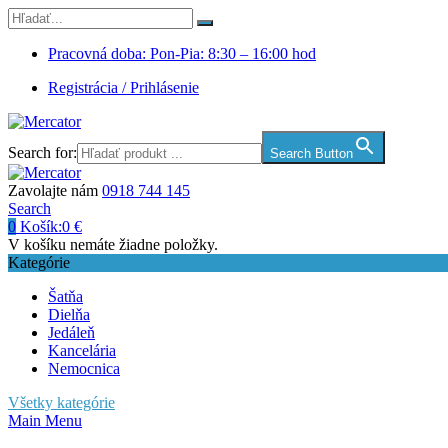
Pracovná doba: Pon-Pia: 8:30 – 16:00 hod
Registrácia / Prihlásenie
Search for:
Search Button
Zavolajte nám
0918 744 145
Search
0
Košík:
0
€
V košíku nemáte žiadne položky.
Kategórie
Šatňa
Dielňa
Jedáleň
Kancelária
Nemocnica
Všetky kategórie
Main Menu