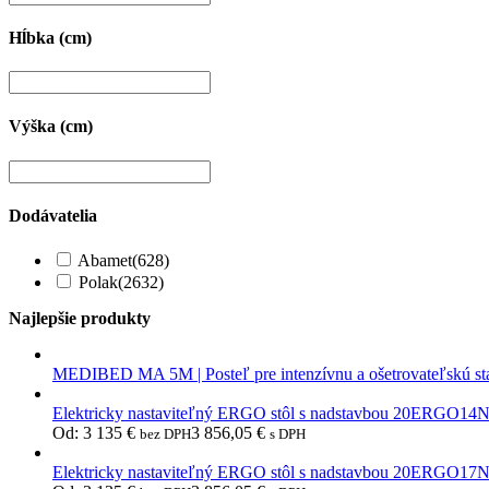
Hĺbka (cm)
Výška (cm)
Dodávatelia
Abamet
(628)
Polak
(2632)
Najlepšie produkty
MEDIBED MA 5M | Posteľ pre intenzívnu a ošetrovateľskú st
Elektricky nastaviteľný ERGO stôl s nadstavbou 20ERGO14
Od:
3 135
€
3 856,05
€
bez DPH
s DPH
Elektricky nastaviteľný ERGO stôl s nadstavbou 20ERGO17