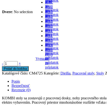
príplatok
cene
-
5007
RAL
za
-
3000
RAL
príplatok
za
-
5015
Dvere
:
No selection
RAL
príplatok
za
-
9010
RAL
príplatok
za
-
5018
RAL
príplatok
za
-
9005
RAL
príplatok
za
-
6011
RAL
príplatok
za
-
8011
RAL
príplatok
za
-
6019
RAL
príplatok
za
-
6024
RAL
príplatok
za
-
7000
RAL
príplatok
za
-
7016
príplatok
za
Vymazať
-
príplatok
za
-
+
príplatok
Pridať do košíka
Katalógové číslo:
CM4725
Kategórie:
Dielňa
,
Pracovné stoly
,
Stoly
Z
Popis
Bezpečnosť
Recenzie (0)
KOMBI stoly sa zostavujú z pracovnej dosky, nohy pracovného stola 
elektro vybavením. Pracovný priestor mnohonásobne rozšírite vďaka 