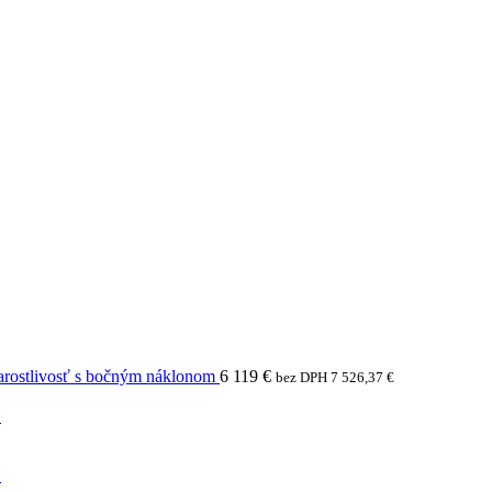
arostlivosť s bočným náklonom
6 119
€
bez DPH
7 526,37
€
N
N