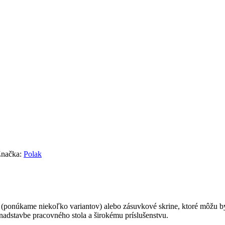
načka:
Polak
(ponúkame niekoľko variantov) alebo zásuvkové skrine, ktoré môžu by
nadstavbe pracovného stola a širokému príslušenstvu.