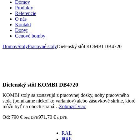
Domov
Produkty
Referencie
O nás
Kontakt
Dopyt
Cenové bomby
Domov
Stoly
Pracovné stoly
Dielenský stôl KOMBI DB4720
Dielenský stôl KOMBI DB4720
KOMBI stoly sa zostavujú z pracovnej dosky, nohy pracovného
stola (ponúkame niekoľko variantov) alebo zásuvkové skrine, ktoré
môžu byť na oboch straná…
Zobraziť viac
Od:
790
€
971,70
€
bez DPH
s DPH
RAL
5015
RAL