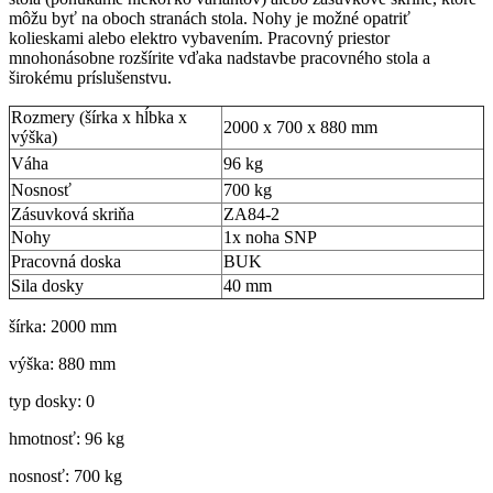
môžu byť na oboch stranách stola. Nohy je možné opatriť
kolieskami alebo elektro vybavením. Pracovný priestor
mnohonásobne rozšírite vďaka nadstavbe pracovného stola a
širokému príslušenstvu.
Rozmery (šírka x hĺbka x
2000 x 700 x 880 mm
výška)
Váha
96 kg
Nosnosť
700 kg
Zásuvková skriňa
ZA84-2
Nohy
1x noha SNP
Pracovná doska
BUK
Sila dosky
40 mm
šírka: 2000 mm
výška: 880 mm
typ dosky: 0
hmotnosť: 96 kg
nosnosť: 700 kg