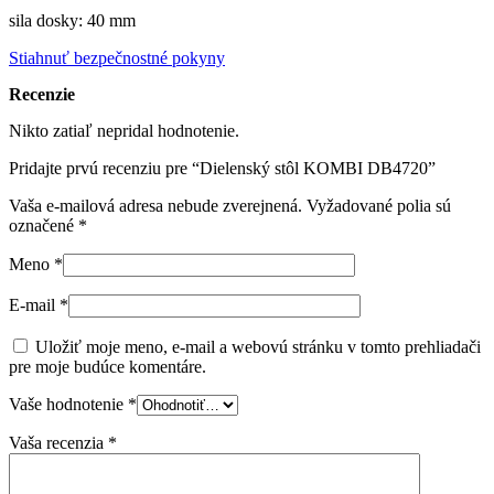
sila dosky: 40 mm
Stiahnuť bezpečnostné pokyny
Recenzie
Nikto zatiaľ nepridal hodnotenie.
Pridajte prvú recenziu pre “Dielenský stôl KOMBI DB4720”
Vaša e-mailová adresa nebude zverejnená.
Vyžadované polia sú
označené
*
Meno
*
E-mail
*
Uložiť moje meno, e-mail a webovú stránku v tomto prehliadači
pre moje budúce komentáre.
Vaše hodnotenie
*
Vaša recenzia
*