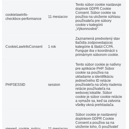
Tento súbor cookie nastavuje
doplnok GDPR Cookie
Consent. Súbor cookie sa
cookielawinfo-
11 mesiacov
používa na uloženie súhlasu
checkbox-performance
používateľa pre súbory
cookie v kategórii
„Výkonnostné“.
Zaznamená predvolený stav
tlačidla zodpovedajúcej
CookieLawInfoConsent
1 rok
kategórie & štatút CCPA.
Funguje iba v koordinácii s
primárnym súborom cookie.
Tento súbor cookie je natívny
pre aplikácie PHP. Súbor
cookie sa používa na
ukladanie a identifikáciu
jedinečného ID relácie
PHPSESSID
session
používateľa na účely riadenia
relácie používateľa na
webovej lokalite. Súbor
cookie je súbor cookie relácie
a vymaže sa, keď sa zatvoria
všetky okná prehliadača.
Súbor cookie je nastavený
doplnkom GDPR Cookie
Consent a používa sa na
uloženie toho, či používateľ
viewed_cookie_policy
11 mesiacov