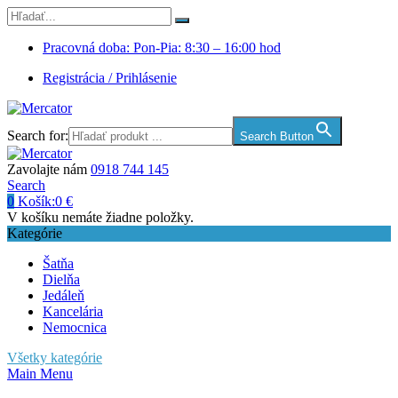
Pracovná doba: Pon-Pia: 8:30 – 16:00 hod
Registrácia / Prihlásenie
Search for:
Search Button
Zavolajte nám
0918 744 145
Search
0
Košík:
0
€
V košíku nemáte žiadne položky.
Kategórie
Šatňa
Dielňa
Jedáleň
Kancelária
Nemocnica
Všetky kategórie
Main Menu