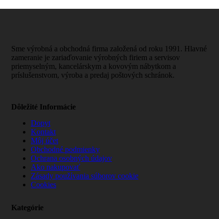
Sme výrobná a obchodná firma založená od roku 1991. Hlavné
zameranie je zariaďovanie výrobných firiem a servisov
priemyselným, kancelárskym a kovovým nábytkom a
príslušenstvom, výroba a predaj poštových schránok.
Dôležité Informácie
Dopyt
Kontakt
Môj účet
Obchodné podmienky
Ochrana osobných údajov
Ako nakupovať
Zásady používania súborov cookie
Cookies
Kategórie