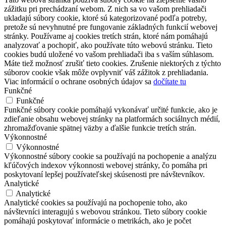
zážitku pri prechádzaní webom. Z nich sa vo vašom prehliadači
ukladajú súbory cookie, ktoré sú kategorizované podľa potreby,
pretože sú nevyhnutné pre fungovanie základných funkcií webovej
stránky. Používame aj cookies tretích strán, ktoré nám pomáhajú
analyzovať a pochopiť, ako používate túto webovú stránku. Tieto
cookies budú uložené vo vašom prehliadači iba s vaším súhlasom.
Máte tiež možnosť zrušiť tieto cookies. Zrušenie niektorých z týchto
súborov cookie však môže ovplyvniť váš zážitok z prehliadania.
Viac informácií o ochrane osobných údajov sa
dočítate tu
Funkčné
Funkčné
Funkčné súbory cookie pomáhajú vykonávať určité funkcie, ako je
zdieľanie obsahu webovej stránky na platformách sociálnych médií,
zhromažďovanie spätnej väzby a ďalšie funkcie tretích strán.
Výkonnostné
Výkonnostné
Výkonnostné súbory cookie sa používajú na pochopenie a analýzu
kľúčových indexov výkonnosti webovej stránky, čo pomáha pri
poskytovaní lepšej používateľskej skúsenosti pre návštevníkov.
Analytické
Analytické
Analytické cookies sa používajú na pochopenie toho, ako
návštevníci interagujú s webovou stránkou. Tieto súbory cookie
pomáhajú poskytovať informácie o metrikách, ako je počet