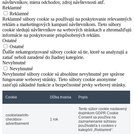
návštevníkov, miera odchodov, zdroj návštevnosti atď.
Reklamné
Reklamné
Reklamné súbory cookie sa používajú na poskytovanie relevantných
reklám a marketingových kampaní návštevníkom. Tieto súbory
cookie sledujú návštevníkov na webových stránkach a zhromažďujú
informácie na poskytovanie prispôsobených reklám.
Ostatné
Ostatné
Ďalšie nekategorizované súbory cookie sú tie, ktoré sa analyzujú a
zatiaľ neboli zaradené do žiadnej kategórie.
Nevyhnutné
Nevyhnutné
Nevyhnutné súbory cookie sú absolútne nevyhnutné pre správne
fungovanie webovej stránky. Tieto súbory cookie anonymne
zaisťujú základné funkcie a bezpečnostné prvky webovej stránky.
Cookie
Dĺžka trvania
Popis
Tento súbor cookie nastavený
doplnkom GDPR Cookie
cookielawinfo-
Consent sa používa na
checkbox-
1 rok
zaznamenanie súhlasu
advertisement
používateľa s cookies v
kategórii „Reklamné“.