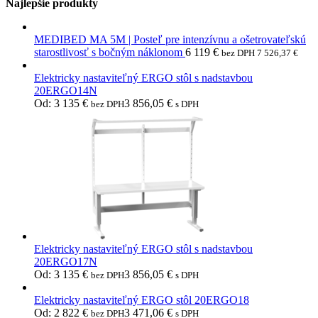
Najlepšie produkty
MEDIBED MA 5M | Posteľ pre intenzívnu a ošetrovateľskú
starostlivosť s bočným náklonom
6 119
€
bez DPH
7 526,37
€
Elektricky nastaviteľný ERGO stôl s nadstavbou
20ERGO14N
Od:
3 135
€
3 856,05
€
bez DPH
s DPH
Elektricky nastaviteľný ERGO stôl s nadstavbou
20ERGO17N
Od:
3 135
€
3 856,05
€
bez DPH
s DPH
Elektricky nastaviteľný ERGO stôl 20ERGO18
Od:
2 822
€
3 471,06
€
bez DPH
s DPH