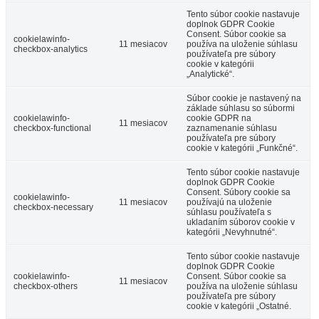
Tento súbor cookie nastavuje
doplnok GDPR Cookie
Consent. Súbor cookie sa
cookielawinfo-
11 mesiacov
používa na uloženie súhlasu
checkbox-analytics
používateľa pre súbory
cookie v kategórii
„Analytické“.
Súbor cookie je nastavený na
základe súhlasu so súbormi
cookielawinfo-
cookie GDPR na
11 mesiacov
checkbox-functional
zaznamenanie súhlasu
používateľa pre súbory
cookie v kategórii „Funkčné“.
Tento súbor cookie nastavuje
doplnok GDPR Cookie
Consent. Súbory cookie sa
cookielawinfo-
11 mesiacov
používajú na uloženie
checkbox-necessary
súhlasu používateľa s
ukladaním súborov cookie v
kategórii „Nevyhnutné“.
Tento súbor cookie nastavuje
doplnok GDPR Cookie
cookielawinfo-
Consent. Súbor cookie sa
11 mesiacov
checkbox-others
používa na uloženie súhlasu
používateľa pre súbory
cookie v kategórii „Ostatné.