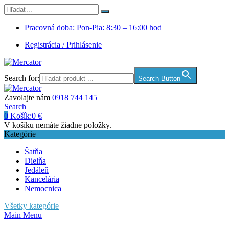
Pracovná doba: Pon-Pia: 8:30 – 16:00 hod
Registrácia / Prihlásenie
Search for:
Search Button
Zavolajte nám
0918 744 145
Search
0
Košík:
0
€
V košíku nemáte žiadne položky.
Kategórie
Šatňa
Dielňa
Jedáleň
Kancelária
Nemocnica
Všetky kategórie
Main Menu