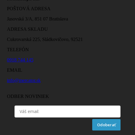
POŠTOVÁ ADRESA
Jasovská 3/A, 851 07 Bratislava
ADRESA SKLADU
Cukrovarská 225, Sládkovičovo, 92521
TELEFÓN
0918 744 145
EMAIL
info@mercator.sk
ODBER NOVINIEK
Odoberať