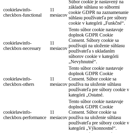
Súbor cookie je nastavený na
základe súhlasu so súbormi
cookielawinfo-
11
cookie GDPR na zaznamenanie
checkbox-functional
mesiacov
súhlasu používateľa pre súbory
cookie v kategórii „Funkčné“.
Tento súbor cookie nastavuje
doplnok GDPR Cookie
Consent. Súbory cookie sa
cookielawinfo-
11
používajú na uloženie súhlasu
checkbox-necessary
mesiacov
používateľa s ukladaním
súborov cookie v kategórii
„Nevyhnutné“.
Tento súbor cookie nastavuje
doplnok GDPR Cookie
cookielawinfo-
11
Consent. Súbor cookie sa
checkbox-others
mesiacov
používa na uloženie súhlasu
používateľa pre súbory cookie v
kategórii „Ostatné.
Tento súbor cookie nastavuje
doplnok GDPR Cookie
cookielawinfo-
11
Consent. Súbor cookie sa
checkbox-performance
mesiacov
používa na uloženie súhlasu
používateľa pre súbory cookie v
kategórii „Výkonnostné“.