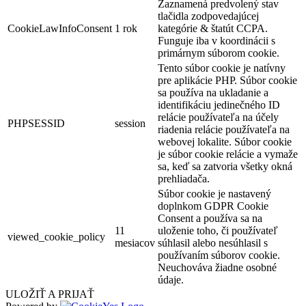
Zaznamená predvolený stav
tlačidla zodpovedajúcej
CookieLawInfoConsent
1 rok
kategórie & štatút CCPA.
Funguje iba v koordinácii s
primárnym súborom cookie.
Tento súbor cookie je natívny
pre aplikácie PHP. Súbor cookie
sa používa na ukladanie a
identifikáciu jedinečného ID
relácie používateľa na účely
PHPSESSID
session
riadenia relácie používateľa na
webovej lokalite. Súbor cookie
je súbor cookie relácie a vymaže
sa, keď sa zatvoria všetky okná
prehliadača.
Súbor cookie je nastavený
doplnkom GDPR Cookie
Consent a používa sa na
11
uloženie toho, či používateľ
viewed_cookie_policy
mesiacov
súhlasil alebo nesúhlasil s
používaním súborov cookie.
Neuchováva žiadne osobné
údaje.
ULOŽIŤ A PRIJAŤ