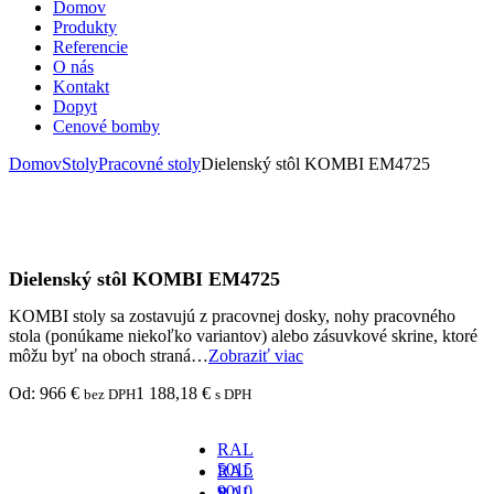
Domov
Produkty
Referencie
O nás
Kontakt
Dopyt
Cenové bomby
Domov
Stoly
Pracovné stoly
Dielenský stôl KOMBI EM4725
Dielenský stôl KOMBI EM4725
KOMBI stoly sa zostavujú z pracovnej dosky, nohy pracovného
stola (ponúkame niekoľko variantov) alebo zásuvkové skrine, ktoré
môžu byť na oboch straná…
Zobraziť viac
Od:
966
€
1 188,18
€
bez DPH
s DPH
RAL
5015
RAL
-
9010
RAL