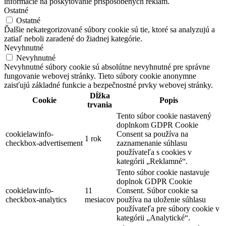
informácie na poskytovanie prispôsobených reklám.
Ostatné
Ostatné
Ďalšie nekategorizované súbory cookie sú tie, ktoré sa analyzujú a
zatiaľ neboli zaradené do žiadnej kategórie.
Nevyhnutné
Nevyhnutné
Nevyhnutné súbory cookie sú absolútne nevyhnutné pre správne
fungovanie webovej stránky. Tieto súbory cookie anonymne
zaisťujú základné funkcie a bezpečnostné prvky webovej stránky.
Dĺžka
Cookie
Popis
trvania
Tento súbor cookie nastavený
doplnkom GDPR Cookie
cookielawinfo-
Consent sa používa na
1 rok
checkbox-advertisement
zaznamenanie súhlasu
používateľa s cookies v
kategórii „Reklamné“.
Tento súbor cookie nastavuje
doplnok GDPR Cookie
cookielawinfo-
11
Consent. Súbor cookie sa
checkbox-analytics
mesiacov
používa na uloženie súhlasu
používateľa pre súbory cookie v
kategórii „Analytické“.