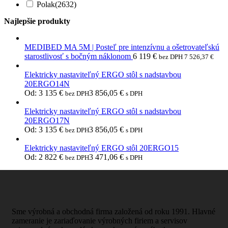
Polak
(2632)
Najlepšie produkty
MEDIBED MA 5M | Posteľ pre intenzívnu a ošetrovateľskú
starostlivosť s bočným náklonom
6 119
€
bez DPH
7 526,37
€
Elektricky nastaviteľný ERGO stôl s nadstavbou
20ERGO14N
Od:
3 135
€
3 856,05
€
bez DPH
s DPH
Elektricky nastaviteľný ERGO stôl s nadstavbou
20ERGO17N
Od:
3 135
€
3 856,05
€
bez DPH
s DPH
Elektricky nastaviteľný ERGO stôl 20ERGO15
Od:
2 822
€
3 471,06
€
bez DPH
s DPH
Sme výrobná a obchodná firma založená od roku 1991. Hlavné
zameranie je zariaďovanie výrobných firiem a servisov