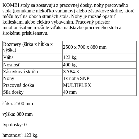
KOMBI stoly sa zostavujú z pracovnej dosky, nohy pracovného
stola (ponúkame niekoľko variantov) alebo zásuvkové skrine, ktoré
môžu byť na oboch stranách stola. Nohy je možné opatriť
kolieskami alebo elektro vybavením. Pracovný priestor
mnohonásobne rozšírite vďaka nadstavbe pracovného stola a
širokému príslušenstvu.
Rozmery (šírka x hĺbka x
2500 x 700 x 880 mm
výška)
Váha
123 kg
Nosnosť
400 kg
Zásuvková skriňa
ZA84-3
Nohy
1x noha SNP
Pracovná doska
MULTIPLEX
Sila dosky
40 mm
šírka: 2500 mm
výška: 880 mm
typ dosky: 0
hmotnosť: 123 kg