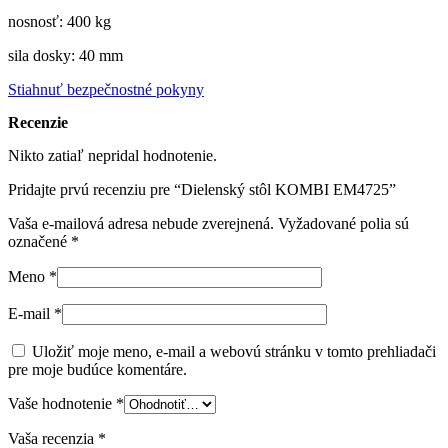
nosnosť: 400 kg
sila dosky: 40 mm
Stiahnuť bezpečnostné pokyny
Recenzie
Nikto zatiaľ nepridal hodnotenie.
Pridajte prvú recenziu pre “Dielenský stôl KOMBI EM4725”
Vaša e-mailová adresa nebude zverejnená.
Vyžadované polia sú
označené
*
Meno
*
E-mail
*
Uložiť moje meno, e-mail a webovú stránku v tomto prehliadači
pre moje budúce komentáre.
Vaše hodnotenie
*
Vaša recenzia
*