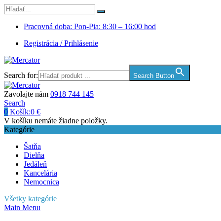
Pracovná doba: Pon-Pia: 8:30 – 16:00 hod
Registrácia / Prihlásenie
Search for:
Search Button
Zavolajte nám
0918 744 145
Search
0
Košík:
0
€
V košíku nemáte žiadne položky.
Kategórie
Šatňa
Dielňa
Jedáleň
Kancelária
Nemocnica
Všetky kategórie
Main Menu