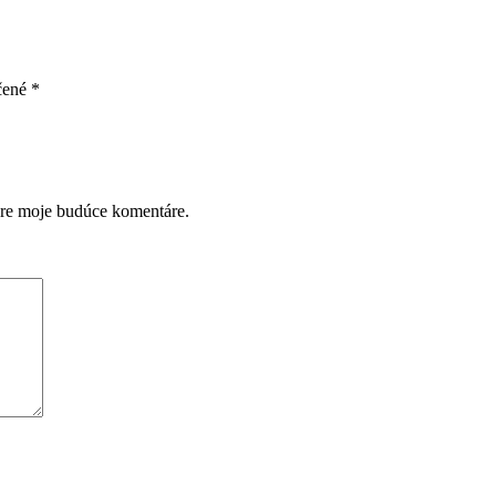
čené
*
pre moje budúce komentáre.