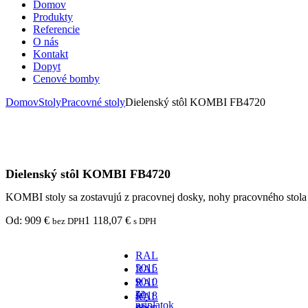
Domov
Produkty
Referencie
O nás
Kontakt
Dopyt
Cenové bomby
Domov
Stoly
Pracovné stoly
Dielenský stôl KOMBI FB4720
Dielenský stôl KOMBI FB4720
KOMBI stoly sa zostavujú z pracovnej dosky, nohy pracovného stola
Od:
909
€
1 118,07
€
bez DPH
s DPH
RAL
5015
RAL
-
9010
RAL
za
-
5018
RAL
príplatok
za
-