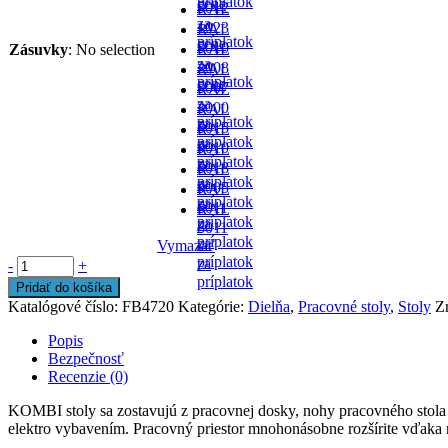
príplatok
cene
-
5012
RAL
za
- v
1023
RAL
príplatok
cene
-
5010
Zásuvky
:
No selection
RAL
za
- v
2008
RAL
príplatok
cene
-
5007
RAL
za
-
3000
RAL
príplatok
za
-
5015
RAL
príplatok
za
-
9010
RAL
príplatok
za
-
5018
RAL
príplatok
za
-
9005
RAL
príplatok
za
-
6011
RAL
príplatok
za
-
8011
príplatok
za
Vymazať
-
príplatok
za
-
+
príplatok
Pridať do košíka
Katalógové číslo:
FB4720
Kategórie:
Dielňa
,
Pracovné stoly
,
Stoly
Z
Popis
Bezpečnosť
Recenzie (0)
KOMBI stoly sa zostavujú z pracovnej dosky, nohy pracovného stola 
elektro vybavením. Pracovný priestor mnohonásobne rozšírite vďaka 