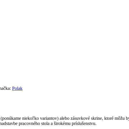
načka:
Polak
(ponúkame niekoľko variantov) alebo zásuvkové skrine, ktoré môžu by
nadstavbe pracovného stola a širokému príslušenstvu.