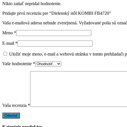
Nikto zatiaľ nepridal hodnotenie.
Pridajte prvú recenziu pre “Dielenský stôl KOMBI FB4720”
Vaša e-mailová adresa nebude zverejnená.
Vyžadované polia sú ozna
Meno
*
E-mail
*
Uložiť moje meno, e-mail a webovú stránku v tomto prehliadači 
Vaše hodnotenie
*
Vaša recenzia
*
Kategórie produktov