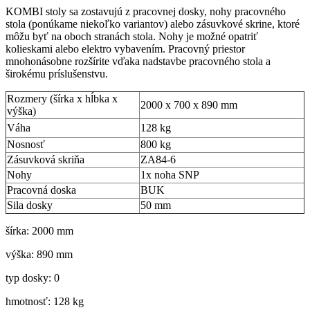
KOMBI stoly sa zostavujú z pracovnej dosky, nohy pracovného
stola (ponúkame niekoľko variantov) alebo zásuvkové skrine, ktoré
môžu byť na oboch stranách stola. Nohy je možné opatriť
kolieskami alebo elektro vybavením. Pracovný priestor
mnohonásobne rozšírite vďaka nadstavbe pracovného stola a
širokému príslušenstvu.
Rozmery (šírka x hĺbka x
2000 x 700 x 890 mm
výška)
Váha
128 kg
Nosnosť
800 kg
Zásuvková skriňa
ZA84-6
Nohy
1x noha SNP
Pracovná doska
BUK
Sila dosky
50 mm
šírka: 2000 mm
výška: 890 mm
typ dosky: 0
hmotnosť: 128 kg