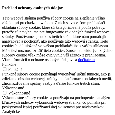
Prehľad ochrany osobných údajov
Táto webová stránka používa súbory cookie na zlepšenie vášho
zážitku pri prechádzaní webom. Z nich sa vo vašom prehliadači
ukladajú súbory cookie, ktoré sú kategorizované podľa potreby,
pretože sú nevyhnutné pre fungovanie základných funkcií webovej
stránky. Používame aj cookies tretích strán, ktoré nám pomáhajú
analyzovať a pochopiť, ako používate túto webovú stránku. Tieto
cookies budú uložené vo vašom prehliadači iba s vaším súhlasom.
Máte tiež možnosť zrušiť tieto cookies. Zrušenie niektorých z týchto
súborov cookie však môže ovplyvniť váš zážitok z prehliadania.
Viac informácií o ochrane osobných údajov sa
dočítate tu
Funkčné
Funkčné
Funkčné súbory cookie pomáhajú vykonávať určité funkcie, ako je
zdieľanie obsahu webovej stránky na platformách sociálnych médií,
zhromažďovanie spätnej väzby a ďalšie funkcie tretích strán.
Výkonnostné
Výkonnostné
Výkonnostné súbory cookie sa používajú na pochopenie a analýzu
kľúčových indexov výkonnosti webovej stránky, čo pomáha pri
poskytovaní lepšej používateľskej skúsenosti pre návštevníkov.
Analytické