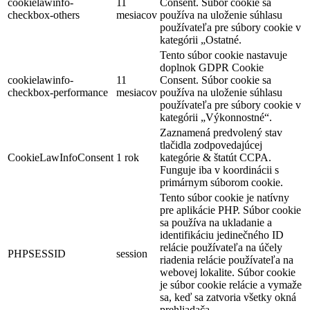
cookielawinfo-
11
Consent. Súbor cookie sa
checkbox-others
mesiacov
používa na uloženie súhlasu
používateľa pre súbory cookie v
kategórii „Ostatné.
Tento súbor cookie nastavuje
doplnok GDPR Cookie
cookielawinfo-
11
Consent. Súbor cookie sa
checkbox-performance
mesiacov
používa na uloženie súhlasu
používateľa pre súbory cookie v
kategórii „Výkonnostné“.
Zaznamená predvolený stav
tlačidla zodpovedajúcej
CookieLawInfoConsent
1 rok
kategórie & štatút CCPA.
Funguje iba v koordinácii s
primárnym súborom cookie.
Tento súbor cookie je natívny
pre aplikácie PHP. Súbor cookie
sa používa na ukladanie a
identifikáciu jedinečného ID
relácie používateľa na účely
PHPSESSID
session
riadenia relácie používateľa na
webovej lokalite. Súbor cookie
je súbor cookie relácie a vymaže
sa, keď sa zatvoria všetky okná
prehliadača.