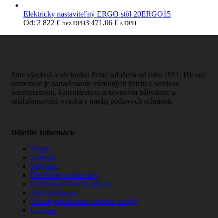
Elektricky nastaviteľný ERGO stôl 20ERGO15
Od:
2 822
€
3 471,06
€
bez DPH
s DPH
Sme výrobná a obchodná firma založená od roku 1991. Hlavné
zameranie je zariaďovanie výrobných firiem a servisov
priemyselným, kancelárskym a kovovým nábytkom a
príslušenstvom, výroba a predaj poštových schránok.
Dôležité Informácie
Dopyt
Kontakt
Môj účet
Obchodné podmienky
Ochrana osobných údajov
Ako nakupovať
Zásady používania súborov cookie
Cookies