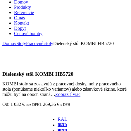
Domov
Produkty
Referencie
O nás
Kontakt
Dopyt
Cenové bomby
Domov
Stoly
Pracovné stoly
Dielenský stôl KOMBI HB5720
Dielenský stôl KOMBI HB5720
KOMBI stoly sa zostavujú z pracovnej dosky, nohy pracovného
stola (ponúkame niekoľko variantov) alebo zásuvkové skrine, ktoré
môžu byť na oboch straná…
Zobraziť viac
Od:
1 032
€
1 269,36
€
bez DPH
s DPH
RAL
5015
RAL
-
9010
RAL