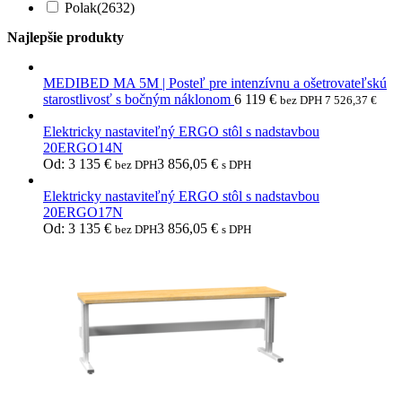
Polak
(2632)
Najlepšie produkty
MEDIBED MA 5M | Posteľ pre intenzívnu a ošetrovateľskú
starostlivosť s bočným náklonom
6 119
€
bez DPH
7 526,37
€
Elektricky nastaviteľný ERGO stôl s nadstavbou
20ERGO14N
Od:
3 135
€
3 856,05
€
bez DPH
s DPH
Elektricky nastaviteľný ERGO stôl s nadstavbou
20ERGO17N
Od:
3 135
€
3 856,05
€
bez DPH
s DPH