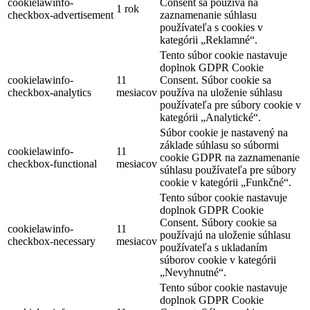
cookielawinfo-
Consent sa používa na
1 rok
checkbox-advertisement
zaznamenanie súhlasu
používateľa s cookies v
kategórii „Reklamné“.
Tento súbor cookie nastavuje
doplnok GDPR Cookie
cookielawinfo-
11
Consent. Súbor cookie sa
checkbox-analytics
mesiacov
používa na uloženie súhlasu
používateľa pre súbory cookie v
kategórii „Analytické“.
Súbor cookie je nastavený na
základe súhlasu so súbormi
cookielawinfo-
11
cookie GDPR na zaznamenanie
checkbox-functional
mesiacov
súhlasu používateľa pre súbory
cookie v kategórii „Funkčné“.
Tento súbor cookie nastavuje
doplnok GDPR Cookie
Consent. Súbory cookie sa
cookielawinfo-
11
používajú na uloženie súhlasu
checkbox-necessary
mesiacov
používateľa s ukladaním
súborov cookie v kategórii
„Nevyhnutné“.
Tento súbor cookie nastavuje
doplnok GDPR Cookie