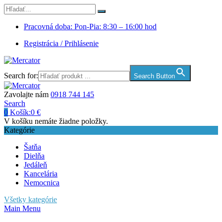
Pracovná doba: Pon-Pia: 8:30 – 16:00 hod
Registrácia / Prihlásenie
Search for:
Search Button
Zavolajte nám
0918 744 145
Search
0
Košík:
0
€
V košíku nemáte žiadne položky.
Kategórie
Šatňa
Dielňa
Jedáleň
Kancelária
Nemocnica
Všetky kategórie
Main Menu