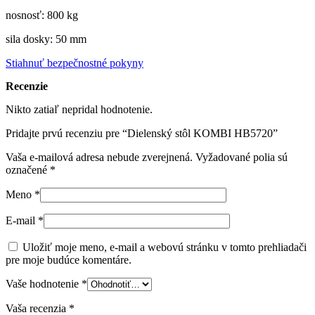
nosnosť: 800 kg
sila dosky: 50 mm
Stiahnuť bezpečnostné pokyny
Recenzie
Nikto zatiaľ nepridal hodnotenie.
Pridajte prvú recenziu pre “Dielenský stôl KOMBI HB5720”
Vaša e-mailová adresa nebude zverejnená.
Vyžadované polia sú
označené
*
Meno
*
E-mail
*
Uložiť moje meno, e-mail a webovú stránku v tomto prehliadači
pre moje budúce komentáre.
Vaše hodnotenie
*
Vaša recenzia
*