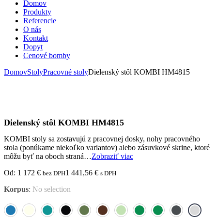
Domov
Produkty
Referencie
O nás
Kontakt
Dopyt
Cenové bomby
Domov
Stoly
Pracovné stoly
Dielenský stôl KOMBI HM4815
Dielenský stôl KOMBI HM4815
KOMBI stoly sa zostavujú z pracovnej dosky, nohy pracovného
stola (ponúkame niekoľko variantov) alebo zásuvkové skrine, ktoré
môžu byť na oboch straná…
Zobraziť viac
Od:
1 172
€
1 441,56
€
bez DPH
s DPH
Korpus
:
No selection