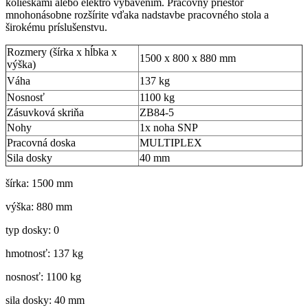
kolieskami alebo elektro vybavením. Pracovný priestor
mnohonásobne rozšírite vďaka nadstavbe pracovného stola a
širokému príslušenstvu.
Rozmery (šírka x hĺbka x
1500 x 800 x 880 mm
výška)
Váha
137 kg
Nosnosť
1100 kg
Zásuvková skriňa
ZB84-5
Nohy
1x noha SNP
Pracovná doska
MULTIPLEX
Sila dosky
40 mm
šírka: 1500 mm
výška: 880 mm
typ dosky: 0
hmotnosť: 137 kg
nosnosť: 1100 kg
sila dosky: 40 mm