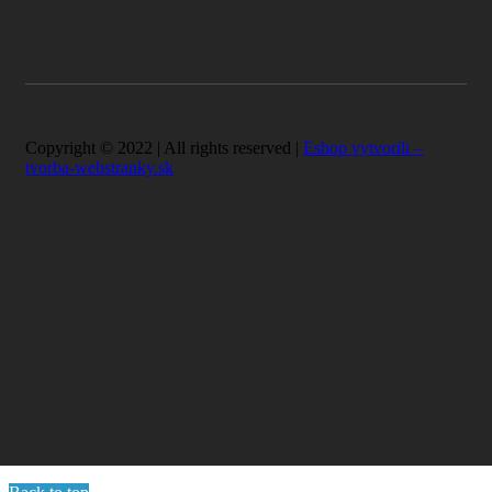
Copyright © 2022 | All rights reserved |
Eshop vytvorili –
tvorba-webstranky.sk