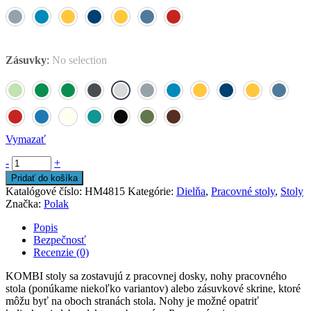
Zásuvky
:
No selection
Vymazať
-
+
Pridať do košíka
Katalógové číslo:
HM4815
Kategórie:
Dielňa
,
Pracovné stoly
,
Stoly
Značka:
Polak
Popis
Bezpečnosť
Recenzie (0)
KOMBI stoly sa zostavujú z pracovnej dosky, nohy pracovného
stola (ponúkame niekoľko variantov) alebo zásuvkové skrine, ktoré
môžu byť na oboch stranách stola. Nohy je možné opatriť