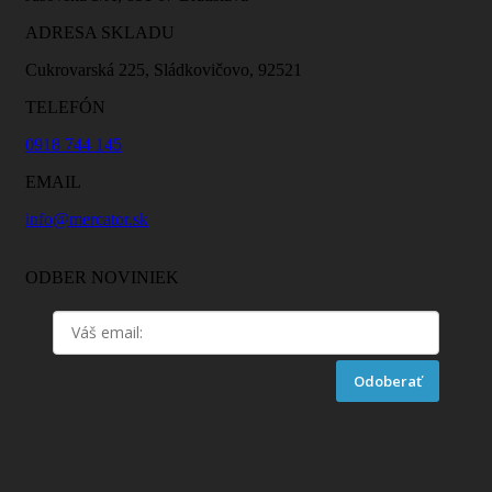
ADRESA SKLADU
Cukrovarská 225, Sládkovičovo, 92521
TELEFÓN
0918 744 145
EMAIL
info@mercator.sk
ODBER NOVINIEK
Odoberať