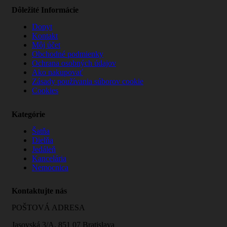
Dôležité Informácie
Dopyt
Kontakt
Môj účet
Obchodné podmienky
Ochrana osobných údajov
Ako nakupovať
Zásady používania súborov cookie
Cookies
Kategórie
Šatňa
Dielňa
Jedáleň
Kancelária
Nemocnica
Kontaktujte nás
POŠTOVÁ ADRESA
Jasovská 3/A, 851 07 Bratislava