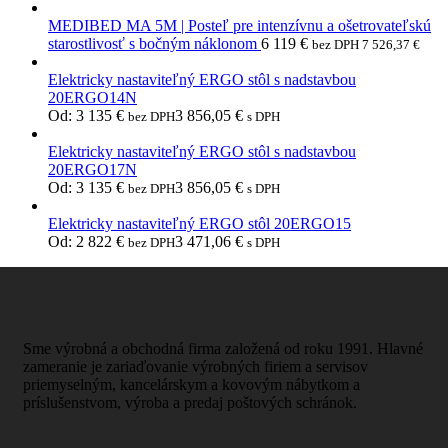
MEDIBED MA 5M | Posteľ pre intenzívnu a ošetrovateľskú
starostlivosť s bočným náklonom
6 119
€
bez DPH
7 526,37
€
Elektricky nastaviteľný ERGO stôl s nadstavbou
20ERGO14N
Od:
3 135
€
3 856,05
€
bez DPH
s DPH
Elektricky nastaviteľný ERGO stôl s nadstavbou
20ERGO17N
Od:
3 135
€
3 856,05
€
bez DPH
s DPH
Elektricky nastaviteľný ERGO stôl 20ERGO15
Od:
2 822
€
3 471,06
€
bez DPH
s DPH
Sme výrobná a obchodná firma založená od roku 1991. Hlavné
zameranie je zariaďovanie výrobných firiem a servisov
priemyselným, kancelárskym a kovovým nábytkom a
príslušenstvom, výroba a predaj poštových schránok.