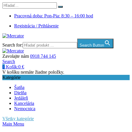
Pracovná doba: Pon-Pia: 8:30 – 16:00 hod
Registrácia / Prihlásenie
Search for:
Search Button
Zavolajte nám
0918 744 145
Search
0
Košík:
0
€
V košíku nemáte žiadne položky.
Kategórie
Šatňa
Dielňa
Jedáleň
Kancelária
Nemocnica
Všetky kategórie
Main Menu