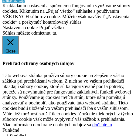
Back to top
K ukladaniu nastavení a správnemu fungovaniu využívame súbory
cookies. Kliknutím na „Prijať všetko“ súhlasíte s používaním
VŠETKÝCH súborov cookie. Môžete však navštíviť „Nastavenia
cookie“ a poskytnúť kontrolovaný súhlas.
Nastavenia cookie
Prijať všetko
Súhlas môžete odmietnuť
tu.
Close
Prehľad ochrany osobných údajov
Táto webová stránka používa súbory cookie na zlepšenie vášho
zážitku pri prechádzaní webom. Z nich sa vo vašom prehliadači
ukladajú súbory cookie, ktoré sú kategorizované podľa potreby,
pretože sú nevyhnutné pre fungovanie základných funkcií webovej
stránky. Používame aj cookies tretích strán, ktoré nám pomáhajú
analyzovať a pochopiť, ako používate túto webovú stránku. Tieto
cookies budú uložené vo vašom prehliadači iba s vaším súhlasom.
Máte tiež možnosť zrušiť tieto cookies. Zrušenie niektorých z týchto
súborov cookie však môže ovplyvniť váš zážitok z prehliadania.
Viac informácií o ochrane osobných údajov sa
dočítate tu
Funkčné