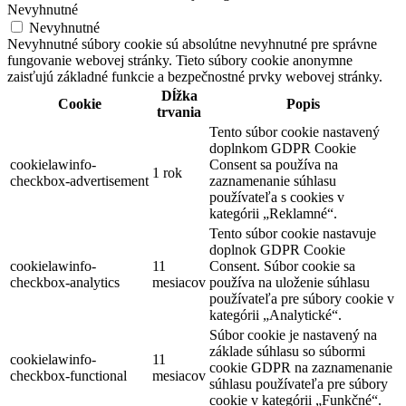
Nevyhnutné
Nevyhnutné
Nevyhnutné súbory cookie sú absolútne nevyhnutné pre správne
fungovanie webovej stránky. Tieto súbory cookie anonymne
zaisťujú základné funkcie a bezpečnostné prvky webovej stránky.
Dĺžka
Cookie
Popis
trvania
Tento súbor cookie nastavený
doplnkom GDPR Cookie
cookielawinfo-
Consent sa používa na
1 rok
checkbox-advertisement
zaznamenanie súhlasu
používateľa s cookies v
kategórii „Reklamné“.
Tento súbor cookie nastavuje
doplnok GDPR Cookie
cookielawinfo-
11
Consent. Súbor cookie sa
checkbox-analytics
mesiacov
používa na uloženie súhlasu
používateľa pre súbory cookie v
kategórii „Analytické“.
Súbor cookie je nastavený na
základe súhlasu so súbormi
cookielawinfo-
11
cookie GDPR na zaznamenanie
checkbox-functional
mesiacov
súhlasu používateľa pre súbory
cookie v kategórii „Funkčné“.