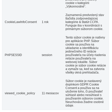
cookie v kategórii
„Výkonnostné“.
Zaznamená predvolený stav
tlačidla zodpovedajúcej
CookieLawInfoConsent
1 rok
kategórie & štatút CCPA.
Funguje iba v koordinácii s
primárnym súborom cookie.
Tento súbor cookie je natívny
pre aplikácie PHP. Súbor
cookie sa používa na
ukladanie a identifikáciu
jedinečného ID relácie
PHPSESSID
session
používateľa na účely riadenia
relácie používateľa na
webovej lokalite. Súbor
cookie je súbor cookie relácie
a vymaže sa, keď sa zatvoria
všetky okná prehliadača.
Súbor cookie je nastavený
doplnkom GDPR Cookie
Consent a používa sa na
uloženie toho, či používateľ
viewed_cookie_policy
11 mesiacov
súhlasil alebo nesúhlasil s
používaním súborov cookie.
Neuchováva žiadne osobné
údaje.