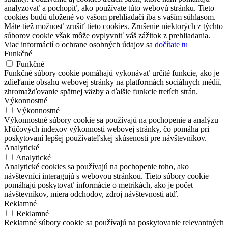
analyzovať a pochopiť, ako používate túto webovú stránku. Tieto
cookies budú uložené vo vašom prehliadači iba s vaším súhlasom.
Máte tiež možnosť zrušiť tieto cookies. Zrušenie niektorých z týchto
súborov cookie však môže ovplyvniť váš zážitok z prehliadania.
Viac informácií o ochrane osobných údajov sa
dočítate tu
Funkčné
Funkčné
Funkčné súbory cookie pomáhajú vykonávať určité funkcie, ako je
zdieľanie obsahu webovej stránky na platformách sociálnych médií,
zhromažďovanie spätnej väzby a ďalšie funkcie tretích strán.
Výkonnostné
Výkonnostné
Výkonnostné súbory cookie sa používajú na pochopenie a analýzu
kľúčových indexov výkonnosti webovej stránky, čo pomáha pri
poskytovaní lepšej používateľskej skúsenosti pre návštevníkov.
Analytické
Analytické
Analytické cookies sa používajú na pochopenie toho, ako
návštevníci interagujú s webovou stránkou. Tieto súbory cookie
pomáhajú poskytovať informácie o metrikách, ako je počet
návštevníkov, miera odchodov, zdroj návštevnosti atď.
Reklamné
Reklamné
Reklamné súbory cookie sa používajú na poskytovanie relevantných