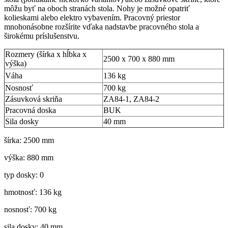
môžu byť na oboch stranách stola. Nohy je možné opatriť
kolieskami alebo elektro vybavením. Pracovný priestor
mnohonásobne rozšírite vďaka nadstavbe pracovného stola a
širokému príslušenstvu.
Rozmery (šírka x hĺbka x
2500 x 700 x 880 mm
výška)
Váha
136 kg
Nosnosť
700 kg
Zásuvková skriňa
ZA84-1, ZA84-2
Pracovná doska
BUK
Sila dosky
40 mm
šírka: 2500 mm
výška: 880 mm
typ dosky: 0
hmotnosť: 136 kg
nosnosť: 700 kg
sila dosky: 40 mm