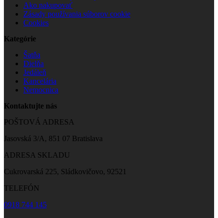
Ako nakupovať
Zásady používania súborov cookie
Cookies
Kategórie
Šatňa
Dielňa
Jedáleň
Kancelária
Nemocnica
Kontaktujte nás
POŠTOVÁ ADRESA
Jasovská 3/A, 851 07 Bratislava
ADRESA SKLADU
Cukrovarská 225, Sládkovičovo, 92521
TELEFÓN
0918 744 145