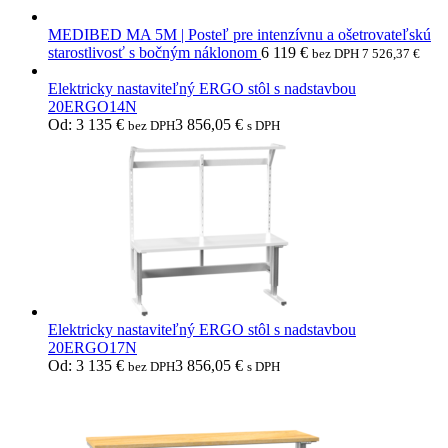
MEDIBED MA 5M | Posteľ pre intenzívnu a ošetrovateľskú
starostlivosť s bočným náklonom
6 119
€
bez DPH
7 526,37
€
Elektricky nastaviteľný ERGO stôl s nadstavbou
20ERGO14N
Od:
3 135
€
3 856,05
€
bez DPH
s DPH
Elektricky nastaviteľný ERGO stôl s nadstavbou
20ERGO17N
Od:
3 135
€
3 856,05
€
bez DPH
s DPH