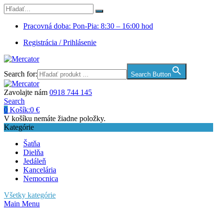
Pracovná doba: Pon-Pia: 8:30 – 16:00 hod
Registrácia / Prihlásenie
Search for:
Search Button
Zavolajte nám
0918 744 145
Search
0
Košík:
0
€
V košíku nemáte žiadne položky.
Kategórie
Šatňa
Dielňa
Jedáleň
Kancelária
Nemocnica
Všetky kategórie
Main Menu