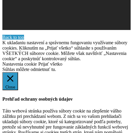
Back to top
K ukladaniu nastavení a správnemu fungovaniu využívame súbory
cookies. Kliknutím na „Prijať všetko“ súhlasíte s používaním
VŠETKÝCH súborov cookie. Môžete však navštíviť „Nastavenia
cookie“ a poskytnúť kontrolovaný súhlas.
Nastavenia cookie
Prijať všetko
Súhlas môžete odmietnuť
tu.
Close
Prehľad ochrany osobných údajov
Táto webová stránka používa súbory cookie na zlepšenie vášho
zážitku pri prechádzaní webom. Z nich sa vo vašom prehliadači
ukladajú súbory cookie, ktoré sú kategorizované podľa potreby,
pretože sú nevyhnutné pre fungovanie základných funkcií webovej
stránky. Používame aj cookies tretích strán, ktoré nám pomáhajú