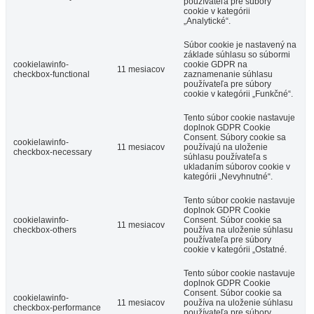
používateľa pre súbory
cookie v kategórii
„Analytické“.
Súbor cookie je nastavený na
základe súhlasu so súbormi
cookielawinfo-
cookie GDPR na
11 mesiacov
checkbox-functional
zaznamenanie súhlasu
používateľa pre súbory
cookie v kategórii „Funkčné“.
Tento súbor cookie nastavuje
doplnok GDPR Cookie
Consent. Súbory cookie sa
cookielawinfo-
11 mesiacov
používajú na uloženie
checkbox-necessary
súhlasu používateľa s
ukladaním súborov cookie v
kategórii „Nevyhnutné“.
Tento súbor cookie nastavuje
doplnok GDPR Cookie
cookielawinfo-
Consent. Súbor cookie sa
11 mesiacov
checkbox-others
používa na uloženie súhlasu
používateľa pre súbory
cookie v kategórii „Ostatné.
Tento súbor cookie nastavuje
doplnok GDPR Cookie
Consent. Súbor cookie sa
cookielawinfo-
11 mesiacov
používa na uloženie súhlasu
checkbox-performance
používateľa pre súbory