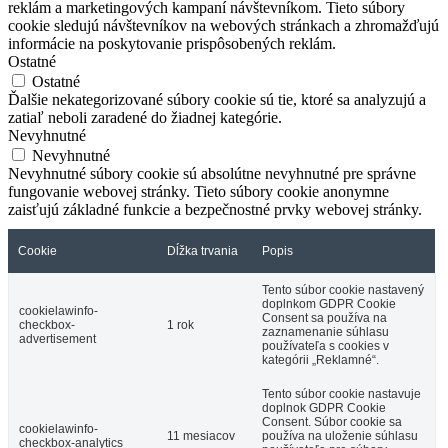
reklám a marketingových kampaní návštevníkom. Tieto súbory
cookie sledujú návštevníkov na webových stránkach a zhromažďujú
informácie na poskytovanie prispôsobených reklám.
Ostatné
Ostatné
Ďalšie nekategorizované súbory cookie sú tie, ktoré sa analyzujú a
zatiaľ neboli zaradené do žiadnej kategórie.
Nevyhnutné
Nevyhnutné
Nevyhnutné súbory cookie sú absolútne nevyhnutné pre správne
fungovanie webovej stránky. Tieto súbory cookie anonymne
zaisťujú základné funkcie a bezpečnostné prvky webovej stránky.
Cookie
Dĺžka trvania
Popis
Tento súbor cookie nastavený
doplnkom GDPR Cookie
cookielawinfo-
Consent sa používa na
checkbox-
1 rok
zaznamenanie súhlasu
advertisement
používateľa s cookies v
kategórii „Reklamné“.
Tento súbor cookie nastavuje
doplnok GDPR Cookie
Consent. Súbor cookie sa
cookielawinfo-
11 mesiacov
používa na uloženie súhlasu
checkbox-analytics