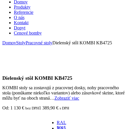
Domov
Produkty
Referencie
O nás
Kontakt
Dopyt
Cenové bomby
Domov
Stoly
Pracovné stoly
Dielenský stôl KOMBI KB4725
Dielenský stôl KOMBI KB4725
KOMBI stoly sa zostavujú z pracovnej dosky, nohy pracovného
stola (ponúkame niekoľko variantov) alebo zásuvkové skrine, ktoré
môžu byť na oboch straná…
Zobraziť viac
Od:
1 130
€
1 389,90
€
bez DPH
s DPH
RAL
5015
RAL