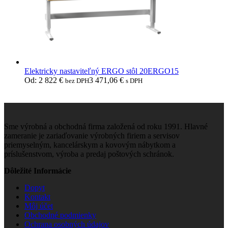
Elektricky nastaviteľný ERGO stôl 20ERGO15
Od:
2 822
€
3 471,06
€
bez DPH
s DPH
Sme výrobná a obchodná firma založená od roku 1991. Hlavné
zameranie je zariaďovanie výrobných firiem a servisov
priemyselným, kancelárskym a kovovým nábytkom a
príslušenstvom, výroba a predaj poštových schránok.
Dôležité Informácie
Dopyt
Kontakt
Môj účet
Obchodné podmienky
Ochrana osobných údajov