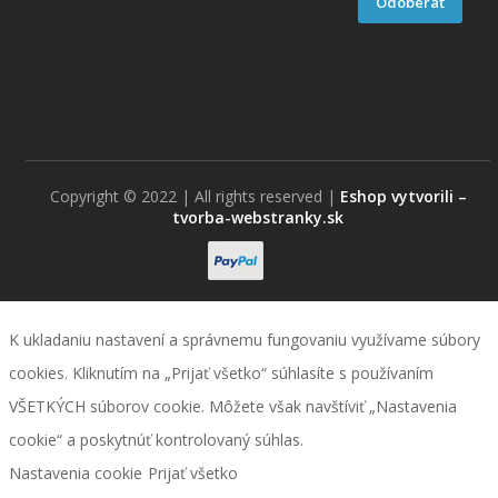
Odoberať
Copyright © 2022 | All rights reserved |
Eshop vytvorili –
tvorba-webstranky.sk
K ukladaniu nastavení a správnemu fungovaniu využívame súbory
cookies. Kliknutím na „Prijať všetko“ súhlasíte s používaním
VŠETKÝCH súborov cookie. Môžete však navštíviť „Nastavenia
cookie“ a poskytnúť kontrolovaný súhlas.
Nastavenia cookie
Prijať všetko