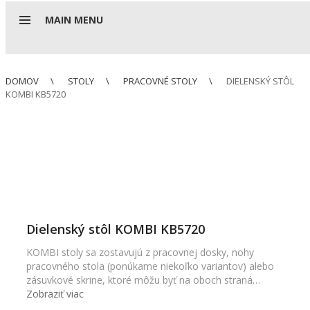
MAIN MENU
DOMOV
STOLY
PRACOVNÉ STOLY
DIELENSKÝ STÔL
KOMBI KB5720
Dielenský stôl KOMBI KB5720
KOMBI stoly sa zostavujú z pracovnej dosky, nohy
pracovného stola (ponúkame niekoľko variantov) alebo
zásuvkové skrine, ktoré môžu byť na oboch straná…
Zobraziť viac