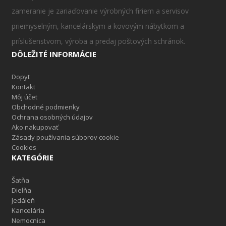
zameranie je zariaďovanie výrobných firiem a servisov
priemyselným, kancelárskym a kovovým nábytkom a
príslušenstvom, výroba a predaj poštových schránok.
DÔLEŽITÉ INFORMÁCIE
Dopyt
Kontakt
Môj účet
Obchodné podmienky
Ochrana osobných údajov
Ako nakupovať
Zásady používania súborov cookie
Cookies
KATEGÓRIE
Šatňa
Dielňa
Jedáleň
Kancelária
Nemocnica