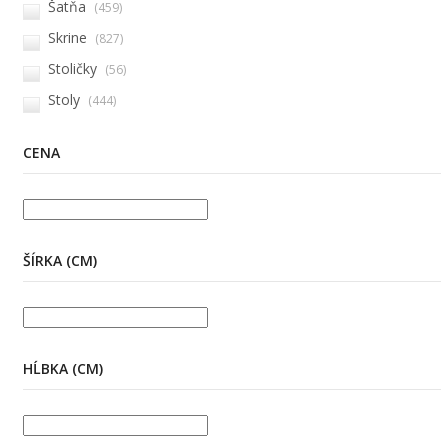
Šatňa
(459)
Skrine
(827)
Stoličky
(56)
Stoly
(444)
CENA
ŠÍRKA (CM)
HĹBKA (CM)