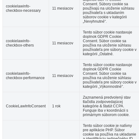
Consent. Súbory cookie sa
cookielawinfo-
11 mesiacov
používajú na uloženie súhlasu
checkbox-necessary
používateľa s ukladaním
súborov cookie v kategórii
„Nevyhnutné“.
Tento súbor cookie nastavuje
doplnok GDPR Cookie
cookielawinfo-
Consent. Súbor cookie sa
11 mesiacov
checkbox-others
používa na uloženie súhlasu
používateľa pre súbory cookie v
kategórii „Ostatné.
Tento súbor cookie nastavuje
doplnok GDPR Cookie
cookielawinfo-
Consent. Súbor cookie sa
11 mesiacov
checkbox-performance
používa na uloženie súhlasu
používateľa pre súbory cookie v
kategórii „Výkonnostné“.
Zaznamená predvolený stav
tlačidla zodpovedajúcej
CookieLawInfoConsent
1 rok
kategórie & štatút CCPA.
Funguje iba v koordinácii s
primárnym súborom cookie.
Tento súbor cookie je natívny
pre aplikácie PHP. Súbor
cookie sa používa na ukladanie
a identifikáciu jedinečného ID