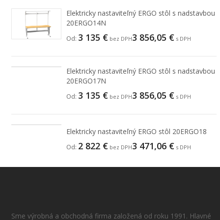
Elektricky nastaviteľný ERGO stôl s nadstavbou
20ERGO14N
3 135
€
3 856,05
€
Od:
bez DPH
s DPH
Elektricky nastaviteľný ERGO stôl s nadstavbou
20ERGO17N
3 135
€
3 856,05
€
Od:
bez DPH
s DPH
Elektricky nastaviteľný ERGO stôl 20ERGO18
2 822
€
3 471,06
€
Od:
bez DPH
s DPH
Sme výrobná a obchodná firma založená od roku 1991. Hlavné