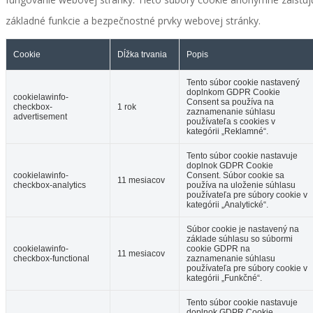
základné funkcie a bezpečnostné prvky webovej stránky.
Cookie
Dĺžka trvania
Popis
Tento súbor cookie nastavený
doplnkom GDPR Cookie
cookielawinfo-
Consent sa používa na
checkbox-
1 rok
zaznamenanie súhlasu
advertisement
používateľa s cookies v
kategórii „Reklamné“.
Tento súbor cookie nastavuje
doplnok GDPR Cookie
cookielawinfo-
Consent. Súbor cookie sa
11 mesiacov
checkbox-analytics
používa na uloženie súhlasu
používateľa pre súbory cookie v
kategórii „Analytické“.
Súbor cookie je nastavený na
základe súhlasu so súbormi
cookielawinfo-
cookie GDPR na
11 mesiacov
checkbox-functional
zaznamenanie súhlasu
používateľa pre súbory cookie v
kategórii „Funkčné“.
Tento súbor cookie nastavuje
doplnok GDPR Cookie