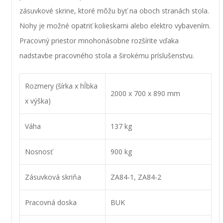
zásuvkové skrine, ktoré môžu byť na oboch stranách stola.
Nohy je možné opatriť kolieskami alebo elektro vybavením.
Pracovný priestor mnohonásobne rozšírite vďaka
nadstavbe pracovného stola a širokému príslušenstvu.
Rozmery (šírka x hĺbka
2000 x 700 x 890 mm
x výška)
Váha
137 kg
Nosnosť
900 kg
Zásuvková skriňa
ZA84-1, ZA84-2
Pracovná doska
BUK