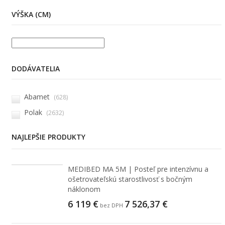
VÝŠKA (CM)
DODÁVATELIA
Abamet
(628)
Polak
(2632)
NAJLEPŠIE PRODUKTY
MEDIBED MA 5M | Posteľ pre intenzívnu a
ošetrovateľskú starostlivosť s bočným
náklonom
6 119
€
7 526,37
€
bez DPH