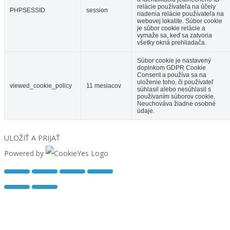
relácie používateľa na účely
PHPSESSID
session
riadenia relácie používateľa na
webovej lokalite. Súbor cookie
je súbor cookie relácie a
vymaže sa, keď sa zatvoria
všetky okná prehliadača.
Súbor cookie je nastavený
doplnkom GDPR Cookie
Consent a používa sa na
uloženie toho, či používateľ
viewed_cookie_policy
11 mesiacov
súhlasil alebo nesúhlasil s
používaním súborov cookie.
Neuchováva žiadne osobné
údaje.
ULOŽIŤ A PRIJAŤ
Powered by