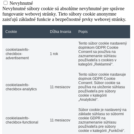
Nevyhnutné
Nevyhnutné súbory cookie sú absolútne nevyhnutné pre správne
fungovanie webovej stránky. Tieto súbory cookie anonymne
zaisťujú základné funkcie a bezpečnostné prvky webovej stránky.
Cookie
Dĺžka trvania
Popis
Tento súbor cookie nastavený
doplnkom GDPR Cookie
cookielawinfo-
Consent sa používa na
checkbox-
1 rok
zaznamenanie súhlasu
advertisement
používateľa s cookies v
kategórii „Reklamné“.
Tento súbor cookie nastavuje
doplnok GDPR Cookie
Consent. Súbor cookie sa
cookielawinfo-
11 mesiacov
používa na uloženie súhlasu
checkbox-analytics
používateľa pre súbory
cookie v kategórii
„Analytické“.
Súbor cookie je nastavený na
základe súhlasu so súbormi
cookielawinfo-
cookie GDPR na
11 mesiacov
checkbox-functional
zaznamenanie súhlasu
používateľa pre súbory
cookie v kategórii „Funkčné“.