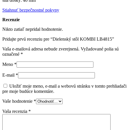
sila dosky: 40 mm
Stiahnuť bezpečnostné pokyny
Recenzie
Nikto zatiaľ nepridal hodnotenie.
Pridajte prvú recenziu pre “Dielenský stôl KOMBI LB4815”
Vaša e-mailová adresa nebude zverejnená.
Vyžadované polia sú
označené
*
Meno
*
E-mail
*
Uložiť moje meno, e-mail a webovú stránku v tomto prehliadači
pre moje budúce komentáre.
Vaše hodnotenie
*
Vaša recenzia
*