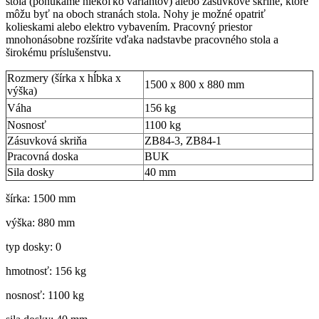
stola (ponúkame niekoľko variantov) alebo zásuvkové skrine, ktoré
môžu byť na oboch stranách stola. Nohy je možné opatriť
kolieskami alebo elektro vybavením. Pracovný priestor
mnohonásobne rozšírite vďaka nadstavbe pracovného stola a
širokému príslušenstvu.
Rozmery (šírka x hĺbka x
1500 x 800 x 880 mm
výška)
Váha
156 kg
Nosnosť
1100 kg
Zásuvková skriňa
ZB84-3, ZB84-1
Pracovná doska
BUK
Sila dosky
40 mm
šírka: 1500 mm
výška: 880 mm
typ dosky: 0
hmotnosť: 156 kg
nosnosť: 1100 kg