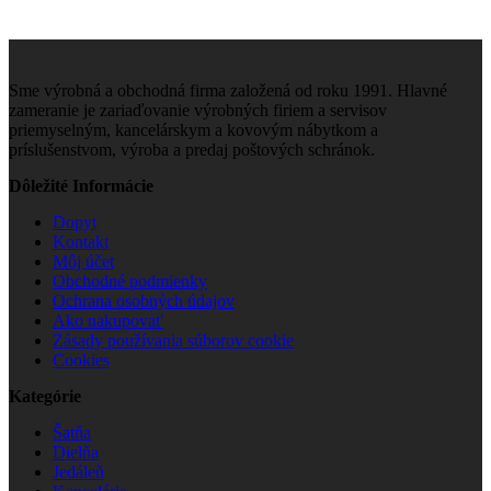
Sme výrobná a obchodná firma založená od roku 1991. Hlavné
zameranie je zariaďovanie výrobných firiem a servisov
priemyselným, kancelárskym a kovovým nábytkom a
príslušenstvom, výroba a predaj poštových schránok.
Dôležité Informácie
Dopyt
Kontakt
Môj účet
Obchodné podmienky
Ochrana osobných údajov
Ako nakupovať
Zásady používania súborov cookie
Cookies
Kategórie
Šatňa
Dielňa
Jedáleň