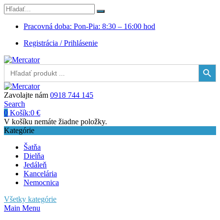
Pracovná doba: Pon-Pia: 8:30 – 16:00 hod
Registrácia / Prihlásenie
Search Button
Search
for:
Zavolajte nám
0918 744 145
Search
0
Košík:
0
€
V košíku nemáte žiadne položky.
Kategórie
Šatňa
Dielňa
Jedáleň
Kancelária
Nemocnica
Všetky kategórie
Main Menu