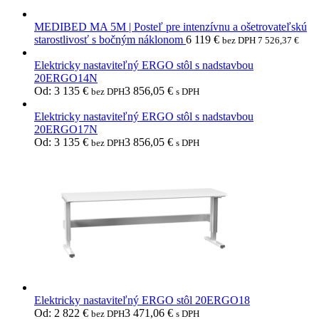
MEDIBED MA 5M | Posteľ pre intenzívnu a ošetrovateľskú
starostlivosť s bočným náklonom
6 119
€
bez DPH
7 526,37
€
Elektricky nastaviteľný ERGO stôl s nadstavbou
20ERGO14N
Od:
3 135
€
3 856,05
€
bez DPH
s DPH
Elektricky nastaviteľný ERGO stôl s nadstavbou
20ERGO17N
Od:
3 135
€
3 856,05
€
bez DPH
s DPH
Elektricky nastaviteľný ERGO stôl 20ERGO18
Od:
2 822
€
3 471,06
€
bez DPH
s DPH