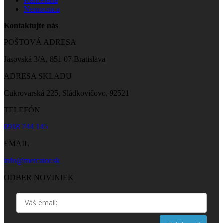
Kancelária
Nemocnica
Kontaktujte nás
POŠTOVÁ ADRESA
Jasovská 3/A, 851 07 Bratislava
ADRESA SKLADU
Cukrovarská 225, Sládkovičovo, 92521
TELEFÓN
0918 744 145
EMAIL
info@mercator.sk
ODBER NOVINIEK