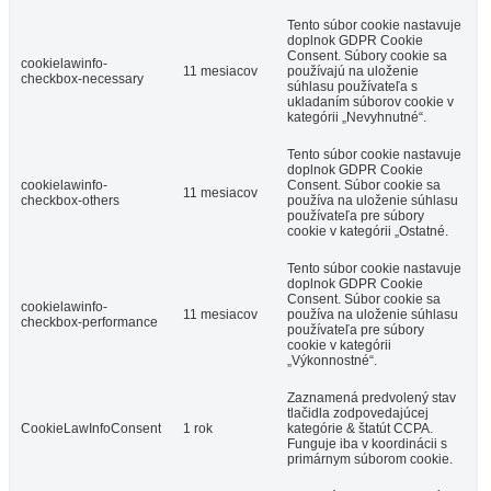
Tento súbor cookie nastavuje
doplnok GDPR Cookie
Consent. Súbory cookie sa
cookielawinfo-
11 mesiacov
používajú na uloženie
checkbox-necessary
súhlasu používateľa s
ukladaním súborov cookie v
kategórii „Nevyhnutné“.
Tento súbor cookie nastavuje
doplnok GDPR Cookie
cookielawinfo-
Consent. Súbor cookie sa
11 mesiacov
checkbox-others
používa na uloženie súhlasu
používateľa pre súbory
cookie v kategórii „Ostatné.
Tento súbor cookie nastavuje
doplnok GDPR Cookie
Consent. Súbor cookie sa
cookielawinfo-
11 mesiacov
používa na uloženie súhlasu
checkbox-performance
používateľa pre súbory
cookie v kategórii
„Výkonnostné“.
Zaznamená predvolený stav
tlačidla zodpovedajúcej
CookieLawInfoConsent
1 rok
kategórie & štatút CCPA.
Funguje iba v koordinácii s
primárnym súborom cookie.