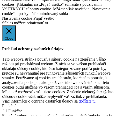
cookies. Kliknutím na „Prijať všetko“ súhlasíte s používaním
VŠETKÝCH súborov cookie. Môžete však navštíviť „Nastavenia
cookie“ a poskytnúť kontrolovaný súhlas.
Nastavenia cookie
Prijať všetko
Súhlas môžete odmietnuť
tu.
Close
Prehľad ochrany osobných údajov
Táto webová stránka používa súbory cookie na zlepšenie vášho
zážitku pri prechádzaní webom. Z nich sa vo vašom prehliadači
ukladajú súbory cookie, ktoré sú kategorizované podľa potreby,
pretože sú nevyhnutné pre fungovanie základných funkcií webovej
stránky. Používame aj cookies tretích strán, ktoré nám pomáhajú
analyzovať a pochopiť, ako používate túto webovú stránku. Tieto
cookies budú uložené vo vašom prehliadači iba s vaším súhlasom.
Máte tiež možnosť zrušiť tieto cookies. Zrušenie niektorých z týchto
súborov cookie však môže ovplyvniť váš zážitok z prehliadania.
Viac informácií o ochrane osobných údajov sa
dočítate tu
Funkčné
Funkčné
Funkčné súbory cookie pomáhajú vykonávať určité funkcie, ako je