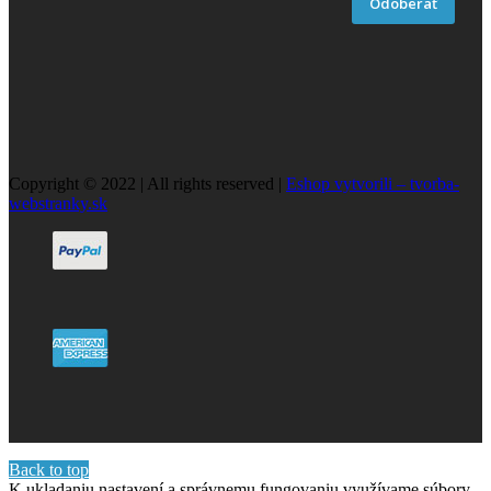
Odoberať
Copyright © 2022 | All rights reserved |
Eshop vytvorili – tvorba-
webstranky.sk
Back to top
K ukladaniu nastavení a správnemu fungovaniu využívame súbory