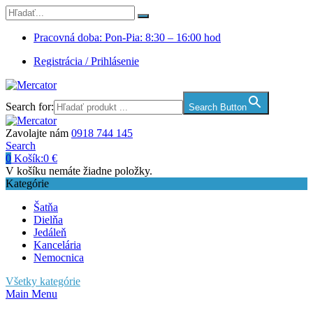
Pracovná doba: Pon-Pia: 8:30 – 16:00 hod
Registrácia / Prihlásenie
Search for:
Search Button
Zavolajte nám
0918 744 145
Search
0
Košík:
0
€
V košíku nemáte žiadne položky.
Kategórie
Šatňa
Dielňa
Jedáleň
Kancelária
Nemocnica
Všetky kategórie
Main Menu