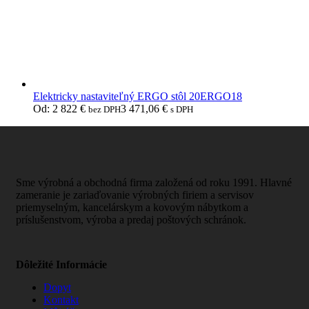
Elektricky nastaviteľný ERGO stôl 20ERGO18
Od:
2 822
€
3 471,06
€
bez DPH
s DPH
Sme výrobná a obchodná firma založená od roku 1991. Hlavné
zameranie je zariaďovanie výrobných firiem a servisov
priemyselným, kancelárskym a kovovým nábytkom a
príslušenstvom, výroba a predaj poštových schránok.
Dôležité Informácie
Dopyt
Kontakt