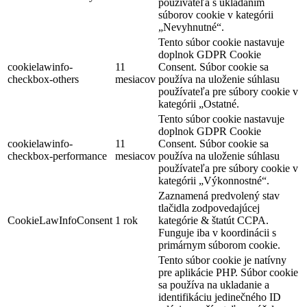
používateľa s ukladaním
súborov cookie v kategórii
„Nevyhnutné“.
Tento súbor cookie nastavuje
doplnok GDPR Cookie
cookielawinfo-
11
Consent. Súbor cookie sa
checkbox-others
mesiacov
používa na uloženie súhlasu
používateľa pre súbory cookie v
kategórii „Ostatné.
Tento súbor cookie nastavuje
doplnok GDPR Cookie
cookielawinfo-
11
Consent. Súbor cookie sa
checkbox-performance
mesiacov
používa na uloženie súhlasu
používateľa pre súbory cookie v
kategórii „Výkonnostné“.
Zaznamená predvolený stav
tlačidla zodpovedajúcej
CookieLawInfoConsent
1 rok
kategórie & štatút CCPA.
Funguje iba v koordinácii s
primárnym súborom cookie.
Tento súbor cookie je natívny
pre aplikácie PHP. Súbor cookie
sa používa na ukladanie a
identifikáciu jedinečného ID