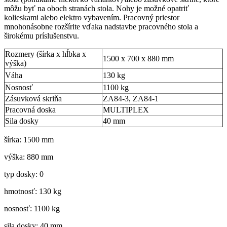
môžu byť na oboch stranách stola. Nohy je možné opatriť
kolieskami alebo elektro vybavením. Pracovný priestor
mnohonásobne rozšírite vďaka nadstavbe pracovného stola a
širokému príslušenstvu.
Rozmery (šírka x hĺbka x
1500 x 700 x 880 mm
výška)
Váha
130 kg
Nosnosť
1100 kg
Zásuvková skriňa
ZA84-3, ZA84-1
Pracovná doska
MULTIPLEX
Sila dosky
40 mm
šírka: 1500 mm
výška: 880 mm
typ dosky: 0
hmotnosť: 130 kg
nosnosť: 1100 kg
sila dosky: 40 mm