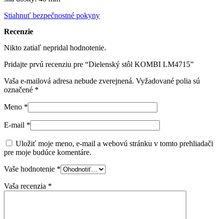
Stiahnuť bezpečnostné pokyny
Recenzie
Nikto zatiaľ nepridal hodnotenie.
Pridajte prvú recenziu pre “Dielenský stôl KOMBI LM4715”
Vaša e-mailová adresa nebude zverejnená.
Vyžadované polia sú
označené
*
Meno
*
E-mail
*
Uložiť moje meno, e-mail a webovú stránku v tomto prehliadači
pre moje budúce komentáre.
Vaše hodnotenie
*
Vaša recenzia
*