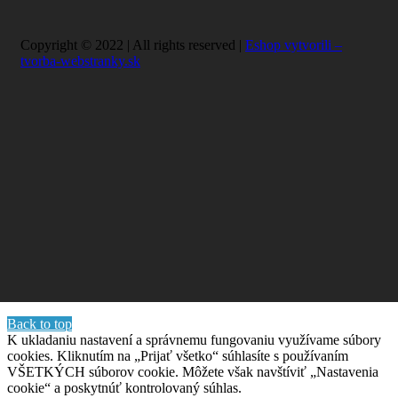
Copyright © 2022 | All rights reserved |
Eshop vytvorili –
tvorba-webstranky.sk
Back to top
K ukladaniu nastavení a správnemu fungovaniu využívame súbory
cookies. Kliknutím na „Prijať všetko“ súhlasíte s používaním
VŠETKÝCH súborov cookie. Môžete však navštíviť „Nastavenia
cookie“ a poskytnúť kontrolovaný súhlas.