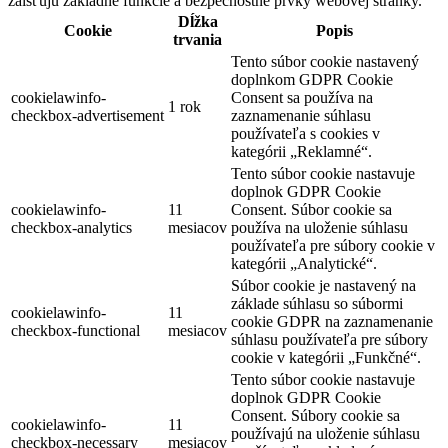
zaisťujú základné funkcie a bezpečnostné prvky webovej stránky.
Dĺžka
Cookie
Popis
trvania
Tento súbor cookie nastavený
doplnkom GDPR Cookie
cookielawinfo-
Consent sa používa na
1 rok
checkbox-advertisement
zaznamenanie súhlasu
používateľa s cookies v
kategórii „Reklamné“.
Tento súbor cookie nastavuje
doplnok GDPR Cookie
cookielawinfo-
11
Consent. Súbor cookie sa
checkbox-analytics
mesiacov
používa na uloženie súhlasu
používateľa pre súbory cookie v
kategórii „Analytické“.
Súbor cookie je nastavený na
základe súhlasu so súbormi
cookielawinfo-
11
cookie GDPR na zaznamenanie
checkbox-functional
mesiacov
súhlasu používateľa pre súbory
cookie v kategórii „Funkčné“.
Tento súbor cookie nastavuje
doplnok GDPR Cookie
Consent. Súbory cookie sa
cookielawinfo-
11
používajú na uloženie súhlasu
checkbox-necessary
mesiacov