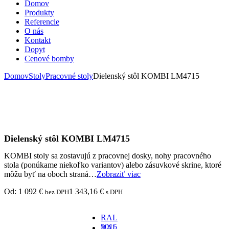
Domov
Produkty
Referencie
O nás
Kontakt
Dopyt
Cenové bomby
Domov
Stoly
Pracovné stoly
Dielenský stôl KOMBI LM4715
Dielenský stôl KOMBI LM4715
KOMBI stoly sa zostavujú z pracovnej dosky, nohy pracovného
stola (ponúkame niekoľko variantov) alebo zásuvkové skrine, ktoré
môžu byť na oboch straná…
Zobraziť viac
Od:
1 092
€
1 343,16
€
bez DPH
s DPH
RAL
5015
RAL