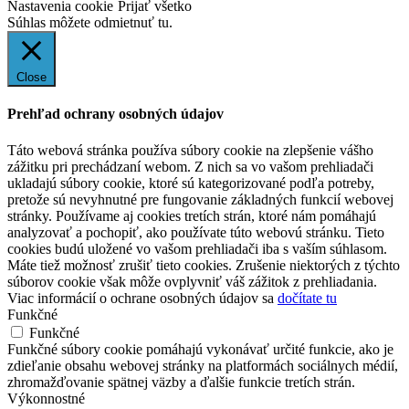
Nastavenia cookie
Prijať všetko
Súhlas môžete odmietnuť
tu.
Close
Prehľad ochrany osobných údajov
Táto webová stránka používa súbory cookie na zlepšenie vášho
zážitku pri prechádzaní webom. Z nich sa vo vašom prehliadači
ukladajú súbory cookie, ktoré sú kategorizované podľa potreby,
pretože sú nevyhnutné pre fungovanie základných funkcií webovej
stránky. Používame aj cookies tretích strán, ktoré nám pomáhajú
analyzovať a pochopiť, ako používate túto webovú stránku. Tieto
cookies budú uložené vo vašom prehliadači iba s vaším súhlasom.
Máte tiež možnosť zrušiť tieto cookies. Zrušenie niektorých z týchto
súborov cookie však môže ovplyvniť váš zážitok z prehliadania.
Viac informácií o ochrane osobných údajov sa
dočítate tu
Funkčné
Funkčné
Funkčné súbory cookie pomáhajú vykonávať určité funkcie, ako je
zdieľanie obsahu webovej stránky na platformách sociálnych médií,
zhromažďovanie spätnej väzby a ďalšie funkcie tretích strán.
Výkonnostné