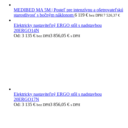
MEDIBED MA 5M | Posteľ pre intenzívnu a ošetrovateľskú
starostlivosť s bočným náklonom
6 119
€
bez DPH
7 526,37
€
Elektricky nastaviteľný ERGO stôl s nadstavbou
20ERGO14N
Od:
3 135
€
3 856,05
€
bez DPH
s DPH
Elektricky nastaviteľný ERGO stôl s nadstavbou
20ERGO17N
Od:
3 135
€
3 856,05
€
bez DPH
s DPH