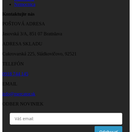
Nemocnica
Kontaktujte nás
POŠTOVÁ ADRESA
Jasovská 3/A, 851 07 Bratislava
ADRESA SKLADU
Cukrovarská 225, Sládkovičovo, 92521
TELEFÓN
0918 744 145
EMAIL
info@mercator.sk
ODBER NOVINIEK
Odoberať