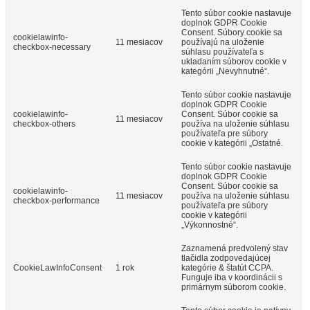
Tento súbor cookie nastavuje
doplnok GDPR Cookie
Consent. Súbory cookie sa
cookielawinfo-
11 mesiacov
používajú na uloženie
checkbox-necessary
súhlasu používateľa s
ukladaním súborov cookie v
kategórii „Nevyhnutné“.
Tento súbor cookie nastavuje
doplnok GDPR Cookie
cookielawinfo-
Consent. Súbor cookie sa
11 mesiacov
checkbox-others
používa na uloženie súhlasu
používateľa pre súbory
cookie v kategórii „Ostatné.
Tento súbor cookie nastavuje
doplnok GDPR Cookie
Consent. Súbor cookie sa
cookielawinfo-
11 mesiacov
používa na uloženie súhlasu
checkbox-performance
používateľa pre súbory
cookie v kategórii
„Výkonnostné“.
Zaznamená predvolený stav
tlačidla zodpovedajúcej
CookieLawInfoConsent
1 rok
kategórie & štatút CCPA.
Funguje iba v koordinácii s
primárnym súborom cookie.