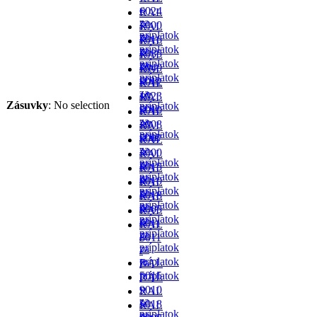
-
6024
RAL
za
-
7000
RAL
príplatok
za
-
7016
RAL
príplatok
za
-
7035
RAL
príplatok
za
- v
7040
RAL
príplatok
cene
-
5012
RAL
za
- v
1023
RAL
Zásuvky
:
No selection
príplatok
cene
-
5010
RAL
za
- v
2008
RAL
príplatok
cene
-
5007
RAL
za
-
3000
RAL
príplatok
za
-
5015
RAL
príplatok
za
-
9010
RAL
príplatok
za
-
5018
RAL
príplatok
za
-
9005
RAL
príplatok
za
-
6011
RAL
príplatok
za
-
8011
príplatok
za
-
príplatok
za
RAL
príplatok
5015
RAL
-
9010
RAL
za
-
5018
RAL
príplatok
za
-