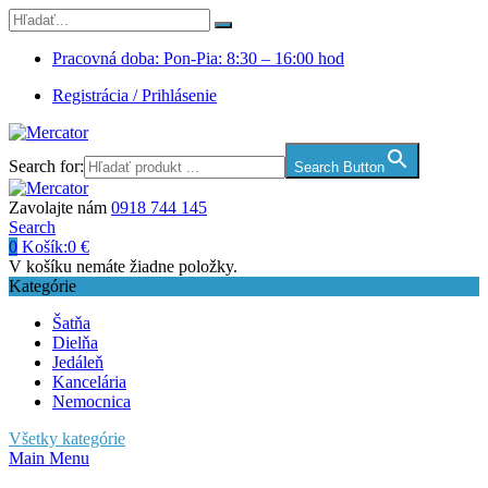
Pracovná doba: Pon-Pia: 8:30 – 16:00 hod
Registrácia / Prihlásenie
Search for:
Search Button
Zavolajte nám
0918 744 145
Search
0
Košík:
0
€
V košíku nemáte žiadne položky.
Kategórie
Šatňa
Dielňa
Jedáleň
Kancelária
Nemocnica
Všetky kategórie
Main Menu