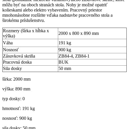
môžu byť na oboch stranách stola. Nohy je možné opatriť
kolieskami alebo elektro vybavením. Pracovný priestor
mnohonásobne rozšírite vďaka nadstavbe pracovného stola a
širokému príslušenstvu.
Rozmery (šírka x hĺbka x
2000 x 800 x 890 mm
výška)
Váha
191 kg
Nosnosť
900 kg
Zásuvková skriňa
ZB84-4, ZB84-1
Pracovná doska
BUK
Sila dosky
50 mm
šírka: 2000 mm
výška: 890 mm
typ dosky: 0
hmotnosť: 191 kg
nosnosť: 900 kg
sila dosky: 50 mm