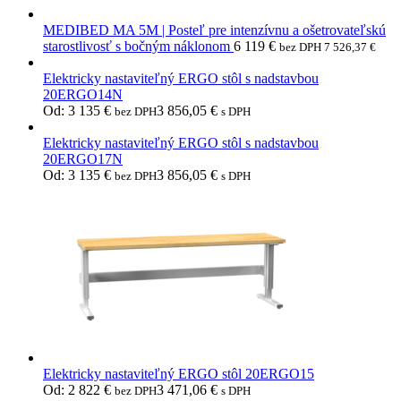
MEDIBED MA 5M | Posteľ pre intenzívnu a ošetrovateľskú
starostlivosť s bočným náklonom
6 119
€
bez DPH
7 526,37
€
Elektricky nastaviteľný ERGO stôl s nadstavbou
20ERGO14N
Od:
3 135
€
3 856,05
€
bez DPH
s DPH
Elektricky nastaviteľný ERGO stôl s nadstavbou
20ERGO17N
Od:
3 135
€
3 856,05
€
bez DPH
s DPH
Elektricky nastaviteľný ERGO stôl 20ERGO15
Od:
2 822
€
3 471,06
€
bez DPH
s DPH