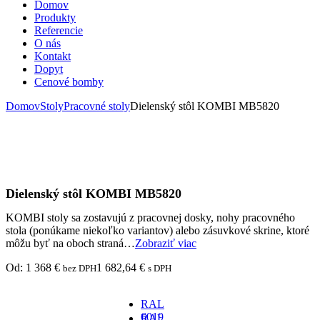
Domov
Produkty
Referencie
O nás
Kontakt
Dopyt
Cenové bomby
Domov
Stoly
Pracovné stoly
Dielenský stôl KOMBI MB5820
Dielenský stôl KOMBI MB5820
KOMBI stoly sa zostavujú z pracovnej dosky, nohy pracovného
stola (ponúkame niekoľko variantov) alebo zásuvkové skrine, ktoré
môžu byť na oboch straná…
Zobraziť viac
Od:
1 368
€
1 682,64
€
bez DPH
s DPH
RAL
6019
RAL