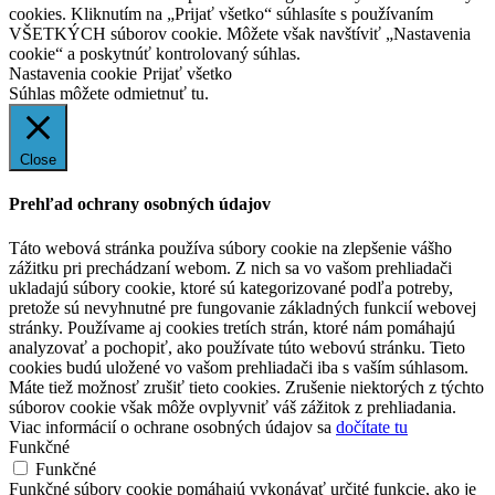
cookies. Kliknutím na „Prijať všetko“ súhlasíte s používaním
VŠETKÝCH súborov cookie. Môžete však navštíviť „Nastavenia
cookie“ a poskytnúť kontrolovaný súhlas.
Nastavenia cookie
Prijať všetko
Súhlas môžete odmietnuť
tu.
Close
Prehľad ochrany osobných údajov
Táto webová stránka používa súbory cookie na zlepšenie vášho
zážitku pri prechádzaní webom. Z nich sa vo vašom prehliadači
ukladajú súbory cookie, ktoré sú kategorizované podľa potreby,
pretože sú nevyhnutné pre fungovanie základných funkcií webovej
stránky. Používame aj cookies tretích strán, ktoré nám pomáhajú
analyzovať a pochopiť, ako používate túto webovú stránku. Tieto
cookies budú uložené vo vašom prehliadači iba s vaším súhlasom.
Máte tiež možnosť zrušiť tieto cookies. Zrušenie niektorých z týchto
súborov cookie však môže ovplyvniť váš zážitok z prehliadania.
Viac informácií o ochrane osobných údajov sa
dočítate tu
Funkčné
Funkčné
Funkčné súbory cookie pomáhajú vykonávať určité funkcie, ako je