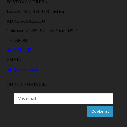
POŠTOVÁ ADRESA
Jasovská 3/A, 851 07 Bratislava
ADRESA SKLADU
Cukrovarská 225, Sládkovičovo, 92521
TELEFÓN
0918 744 145
EMAIL
info@mercator.sk
ODBER NOVINIEK
Odoberať