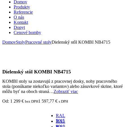
Domov
Produkty
Referencie
O nás
Kontakt
Dopyt
Cenové bomby
Domov
Stoly
Pracovné stoly
Dielenský stôl KOMBI NB4715
Dielenský stôl KOMBI NB4715
KOMBI stoly sa zostavujú z pracovnej dosky, nohy pracovného
stola (ponúkame niekoľko variantov) alebo zásuvkové skrine, ktoré
môžu byť na oboch straná…
Zobraziť viac
Od:
1 299
€
1 597,77
€
bez DPH
s DPH
RAL
5015
RAL
-
9010
RAL