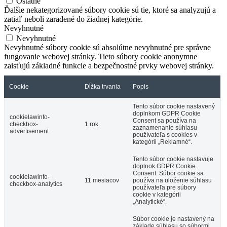
Ostatné
Ďalšie nekategorizované súbory cookie sú tie, ktoré sa analyzujú a
zatiaľ neboli zaradené do žiadnej kategórie.
Nevyhnutné
Nevyhnutné
Nevyhnutné súbory cookie sú absolútne nevyhnutné pre správne
fungovanie webovej stránky. Tieto súbory cookie anonymne
zaisťujú základné funkcie a bezpečnostné prvky webovej stránky.
Cookie
Dĺžka trvania
Popis
Tento súbor cookie nastavený
doplnkom GDPR Cookie
cookielawinfo-
Consent sa používa na
checkbox-
1 rok
zaznamenanie súhlasu
advertisement
používateľa s cookies v
kategórii „Reklamné“.
Tento súbor cookie nastavuje
doplnok GDPR Cookie
Consent. Súbor cookie sa
cookielawinfo-
11 mesiacov
používa na uloženie súhlasu
checkbox-analytics
používateľa pre súbory
cookie v kategórii
„Analytické“.
Súbor cookie je nastavený na
základe súhlasu so súbormi