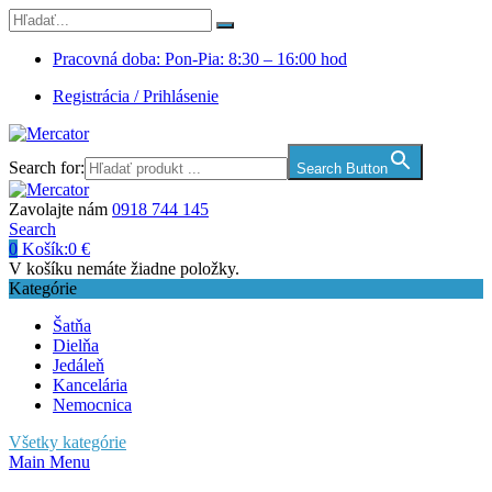
Pracovná doba: Pon-Pia: 8:30 – 16:00 hod
Registrácia / Prihlásenie
Search for:
Search Button
Zavolajte nám
0918 744 145
Search
0
Košík:
0
€
V košíku nemáte žiadne položky.
Kategórie
Šatňa
Dielňa
Jedáleň
Kancelária
Nemocnica
Všetky kategórie
Main Menu