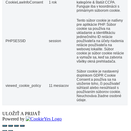
CookieLawInfoConsent
1 rok
kategórie & štatút CCPA.
Funguje iba v koordinácii s
primárnym súborom cookie.
Tento súbor cookie je natívny
pre aplikácie PHP. Súbor
cookie sa používa na
ukladanie a identifikáciu
jedinečného ID relácie
PHPSESSID
session
používateľa na účely riadenia
relácie používateľa na
webovej lokalite. Súbor
cookie je súbor cookie relácie
a vymaže sa, keď sa zatvoria
všetky okná prehliadača.
Súbor cookie je nastavený
doplnkom GDPR Cookie
Consent a používa sa na
uloženie toho, či používateľ
viewed_cookie_policy
11 mesiacov
súhlasil alebo nesúhlasil s
používaním súborov cookie.
Neuchováva žiadne osobné
údaje.
ULOŽIŤ A PRIJAŤ
Powered by