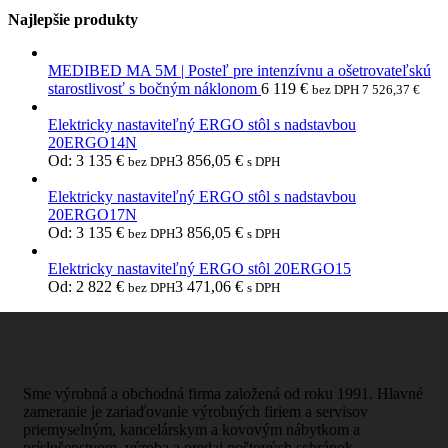
Najlepšie produkty
MEDIBED MA 5M | Posteľ pre intenzívnu a ošetrovateľskú
starostlivosť s bočným náklonom
6 119
€
bez DPH
7 526,37
€
Elektricky nastaviteľný ERGO stôl s nadstavbou
20ERGO14N
Od:
3 135
€
3 856,05
€
bez DPH
s DPH
Elektricky nastaviteľný ERGO stôl s nadstavbou
20ERGO17N
Od:
3 135
€
3 856,05
€
bez DPH
s DPH
Elektricky nastaviteľný ERGO stôl 20ERGO15
Od:
2 822
€
3 471,06
€
bez DPH
s DPH
Sme výrobná a obchodná firma založená od roku 1991. Hlavné
zameranie je zariaďovanie výrobných firiem a servisov
priemyselným, kancelárskym a kovovým nábytkom a
príslušenstvom, výroba a predaj poštových schránok.