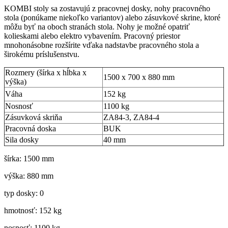
KOMBI stoly sa zostavujú z pracovnej dosky, nohy pracovného
stola (ponúkame niekoľko variantov) alebo zásuvkové skrine, ktoré
môžu byť na oboch stranách stola. Nohy je možné opatriť
kolieskami alebo elektro vybavením. Pracovný priestor
mnohonásobne rozšírite vďaka nadstavbe pracovného stola a
širokému príslušenstvu.
Rozmery (šírka x hĺbka x
1500 x 700 x 880 mm
výška)
Váha
152 kg
Nosnosť
1100 kg
Zásuvková skriňa
ZA84-3, ZA84-4
Pracovná doska
BUK
Sila dosky
40 mm
šírka: 1500 mm
výška: 880 mm
typ dosky: 0
hmotnosť: 152 kg
nosnosť: 1100 kg