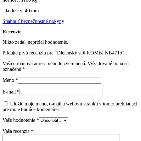
sila dosky: 40 mm
Stiahnuť bezpečnostné pokyny
Recenzie
Nikto zatiaľ nepridal hodnotenie.
Pridajte prvú recenziu pre “Dielenský stôl KOMBI NB4715”
Vaša e-mailová adresa nebude zverejnená.
Vyžadované polia sú
označené
*
Meno
*
E-mail
*
Uložiť moje meno, e-mail a webovú stránku v tomto prehliadači
pre moje budúce komentáre.
Vaše hodnotenie
*
Vaša recenzia
*