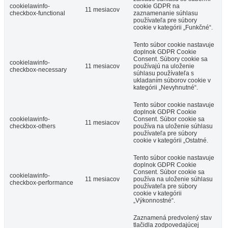
cookielawinfo-
cookie GDPR na
11 mesiacov
checkbox-functional
zaznamenanie súhlasu
používateľa pre súbory
cookie v kategórii „Funkčné“.
Tento súbor cookie nastavuje
doplnok GDPR Cookie
Consent. Súbory cookie sa
cookielawinfo-
11 mesiacov
používajú na uloženie
checkbox-necessary
súhlasu používateľa s
ukladaním súborov cookie v
kategórii „Nevyhnutné“.
Tento súbor cookie nastavuje
doplnok GDPR Cookie
cookielawinfo-
Consent. Súbor cookie sa
11 mesiacov
checkbox-others
používa na uloženie súhlasu
používateľa pre súbory
cookie v kategórii „Ostatné.
Tento súbor cookie nastavuje
doplnok GDPR Cookie
Consent. Súbor cookie sa
cookielawinfo-
11 mesiacov
používa na uloženie súhlasu
checkbox-performance
používateľa pre súbory
cookie v kategórii
„Výkonnostné“.
Zaznamená predvolený stav
tlačidla zodpovedajúcej