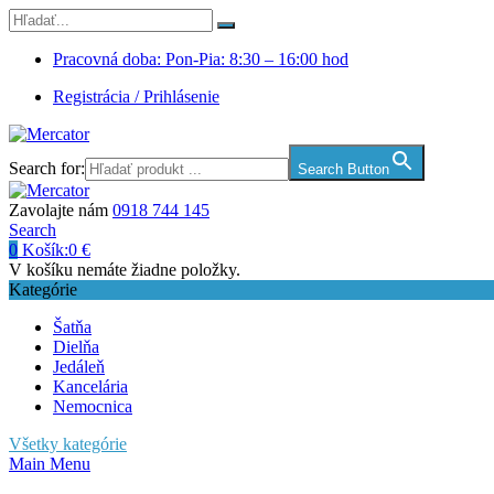
Pracovná doba: Pon-Pia: 8:30 – 16:00 hod
Registrácia / Prihlásenie
Search for:
Search Button
Zavolajte nám
0918 744 145
Search
0
Košík:
0
€
V košíku nemáte žiadne položky.
Kategórie
Šatňa
Dielňa
Jedáleň
Kancelária
Nemocnica
Všetky kategórie
Main Menu