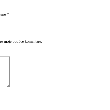
čené
*
pre moje budúce komentáre.