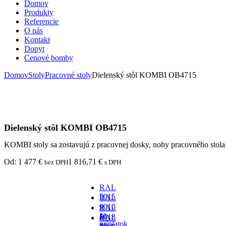
Domov
Produkty
Referencie
O nás
Kontakt
Dopyt
Cenové bomby
Domov
Stoly
Pracovné stoly
Dielenský stôl KOMBI OB4715
Dielenský stôl KOMBI OB4715
KOMBI stoly sa zostavujú z pracovnej dosky, nohy pracovného stola
Od:
1 477
€
1 816,71
€
bez DPH
s DPH
RAL
5015
RAL
-
9010
RAL
za
-
5018
RAL
príplatok
za
-