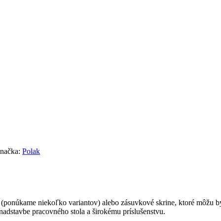
načka:
Polak
(ponúkame niekoľko variantov) alebo zásuvkové skrine, ktoré môžu by
nadstavbe pracovného stola a širokému príslušenstvu.