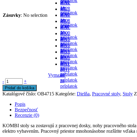
príplatok
cene
-
5012
RAL
za
- v
1023
RAL
príplatok
cene
-
5010
Zásuvky
:
No selection
RAL
za
- v
2008
RAL
príplatok
cene
-
5007
RAL
za
-
3000
RAL
príplatok
za
-
5015
RAL
príplatok
za
-
9010
RAL
príplatok
za
-
5018
RAL
príplatok
za
-
9005
RAL
príplatok
za
-
6011
RAL
príplatok
za
-
8011
príplatok
za
Vymazať
-
príplatok
za
-
+
príplatok
Pridať do košíka
Katalógové číslo:
OB4715
Kategórie:
Dielňa
,
Pracovné stoly
,
Stoly
Z
Popis
Bezpečnosť
Recenzie (0)
KOMBI stoly sa zostavujú z pracovnej dosky, nohy pracovného stola 
elektro vybavením. Pracovný priestor mnohonásobne rozšírite vďaka 