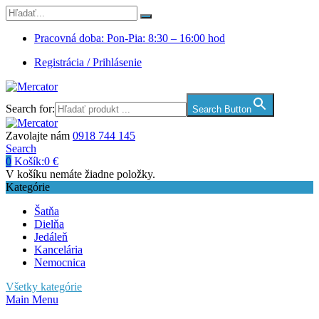
Pracovná doba: Pon-Pia: 8:30 – 16:00 hod
Registrácia / Prihlásenie
Search for:
Search Button
Zavolajte nám
0918 744 145
Search
0
Košík:
0
€
V košíku nemáte žiadne položky.
Kategórie
Šatňa
Dielňa
Jedáleň
Kancelária
Nemocnica
Všetky kategórie
Main Menu