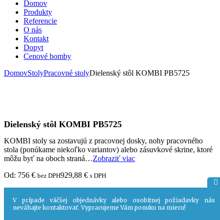
Domov
Produkty
Referencie
O nás
Kontakt
Dopyt
Cenové bomby
Domov
Stoly
Pracovné stoly
Dielenský stôl KOMBI PB5725
Dielenský stôl KOMBI PB5725
KOMBI stoly sa zostavujú z pracovnej dosky, nohy pracovného
stola (ponúkame niekoľko variantov) alebo zásuvkové skrine, ktoré
môžu byť na oboch straná…
Zobraziť viac
Od:
756
€
929,88
€
bez DPH
s DPH
RAL
V prípade väčšej objednávky alebo osobitnej požiadavky nás
neváhajte kontaktovať. Vypracujeme Vám ponuku na mieru!
5015
RAL
-
9010
RAL