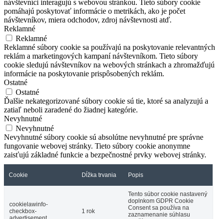
návštevníci interagujú s webovou stránkou. Tieto súbory cookie
pomáhajú poskytovať informácie o metrikách, ako je počet
návštevníkov, miera odchodov, zdroj návštevnosti atď.
Reklamné
Reklamné
Reklamné súbory cookie sa používajú na poskytovanie relevantných
reklám a marketingových kampaní návštevníkom. Tieto súbory
cookie sledujú návštevníkov na webových stránkach a zhromažďujú
informácie na poskytovanie prispôsobených reklám.
Ostatné
Ostatné
Ďalšie nekategorizované súbory cookie sú tie, ktoré sa analyzujú a
zatiaľ neboli zaradené do žiadnej kategórie.
Nevyhnutné
Nevyhnutné
Nevyhnutné súbory cookie sú absolútne nevyhnutné pre správne
fungovanie webovej stránky. Tieto súbory cookie anonymne
zaisťujú základné funkcie a bezpečnostné prvky webovej stránky.
Cookie
Dĺžka trvania
Popis
Tento súbor cookie nastavený
doplnkom GDPR Cookie
cookielawinfo-
Consent sa používa na
checkbox-
1 rok
zaznamenanie súhlasu
advertisement