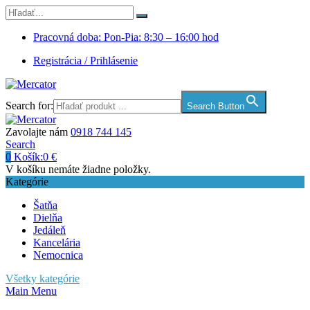
Pracovná doba: Pon-Pia: 8:30 – 16:00 hod
Registrácia / Prihlásenie
Search for:
Search Button
Zavolajte nám
0918 744 145
Search
0
Košík:
0
€
V košíku nemáte žiadne položky.
Kategórie
Šatňa
Dielňa
Jedáleň
Kancelária
Nemocnica
Všetky kategórie
Main Menu