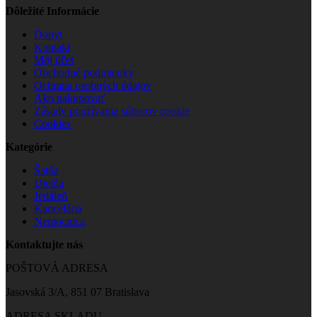
Dôležité Informácie
Dopyt
Kontakt
Môj účet
Obchodné podmienky
Ochrana osobných údajov
Ako nakupovať
Zásady používania súborov cookie
Cookies
Kategórie
Šatňa
Dielňa
Jedáleň
Kancelária
Nemocnica
Kontaktujte nás
POŠTOVÁ ADRESA
Jasovská 3/A, 851 07 Bratislava
ADRESA SKLADU