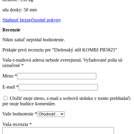
sila dosky: 50 mm
Stiahnuť bezpečnostné pokyny
Recenzie
Nikto zatiaľ nepridal hodnotenie.
Pridajte prvú recenziu pre “Dielenský stôl KOMBI PB5825”
Vaša e-mailová adresa nebude zverejnená.
Vyžadované polia sú
označené
*
Meno
*
E-mail
*
Uložiť moje meno, e-mail a webovú stránku v tomto prehliadači
pre moje budúce komentáre.
Vaše hodnotenie
*
Vaša recenzia
*