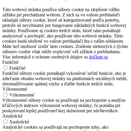
Táto webová stránka používa súbory cookie na zlepšenie vášho
zážitku pri prechádzaní webom. Z nich sa vo vašom prehliadači
ukladajú súbory cookie, ktoré sú kategorizované podľa potreby,
pretože sú nevyhnutné pre fungovanie základných funkcií webovej
stránky. Používame aj cookies tretích strán, ktoré nám pomáhajú
analyzovať a pochopiť, ako používate túto webovú stránku. Tieto
cookies budú uložené vo vašom prehliadači iba s vaším súhlasom.
Máte tiež možnosť zrušiť tieto cookies. Zrušenie niektorých z týchto
súborov cookie však môže ovplyvniť váš zážitok z prehliadania.
Viac informácií o ochrane osobných údajov sa
dočítate tu
Funkčné
Funkčné
Funkčné súbory cookie pomáhajú vykonávať určité funkcie, ako je
zdieľanie obsahu webovej stránky na platformách sociálnych médií,
zhromažďovanie spätnej väzby a ďalšie funkcie tretích strán.
Výkonnostné
Výkonnostné
Výkonnostné súbory cookie sa používajú na pochopenie a analýzu
kľúčových indexov výkonnosti webovej stránky, čo pomáha pri
poskytovaní lepšej používateľskej skúsenosti pre návštevníkov.
Analytické
Analytické
Analytické cookies sa používajú na pochopenie toho, ako