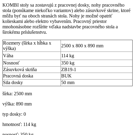
KOMBI stoly sa zostavujú z pracovnej dosky, nohy pracovného
stola (ponúkame niekoľko variantov) alebo zásuvkové skrine, ktoré
môžu byť na oboch stranách stola. Nohy je možné opatriť
kolieskami alebo elektro vybavením. Pracovný priestor
mnohonásobne rozšírite vďaka nadstavbe pracovného stola a
širokému príslušenstvu.
Rozmery (šírka x hĺbka x
2500 x 800 x 890 mm
výška)
Váha
114 kg
Nosnosť
350 kg
Zásuvková skriňa
ZB19-1
Pracovná doska
BUK
Sila dosky
50 mm
šírka: 2500 mm
výška: 890 mm
typ dosky: 0
hmotnosť: 114 kg
nosnosť: 350 kg