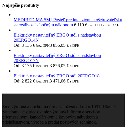
Najlepšie produkty
MEDIBED MA 5M | Posteľ pre intenzívnu a ošetrovateľskú
starostlivosť s bočným náklonom
6 119
€
bez DPH
7 526,37
€
Elektricky nastaviteľný ERGO stôl s nadstavbou
20ERGO14N
Od:
3 135
€
3 856,05
€
bez DPH
s DPH
Elektricky nastaviteľný ERGO stôl s nadstavbou
20ERGO17N
Od:
3 135
€
3 856,05
€
bez DPH
s DPH
Elektricky nastaviteľný ERGO stôl 20ERGO18
Od:
2 822
€
3 471,06
€
bez DPH
s DPH
Sme výrobná a obchodná firma založená od roku 1991. Hlavné
zameranie je zariaďovanie výrobných firiem a servisov
priemyselným, kancelárskym a kovovým nábytkom a
príslušenstvom, výroba a predaj poštových schránok.