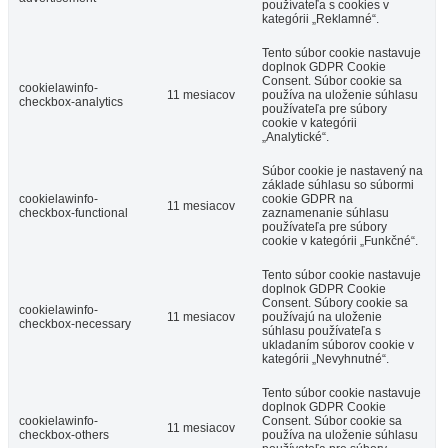
používateľa s cookies v
kategórii „Reklamné“.
Tento súbor cookie nastavuje
doplnok GDPR Cookie
Consent. Súbor cookie sa
cookielawinfo-
11 mesiacov
používa na uloženie súhlasu
checkbox-analytics
používateľa pre súbory
cookie v kategórii
„Analytické“.
Súbor cookie je nastavený na
základe súhlasu so súbormi
cookielawinfo-
cookie GDPR na
11 mesiacov
checkbox-functional
zaznamenanie súhlasu
používateľa pre súbory
cookie v kategórii „Funkčné“.
Tento súbor cookie nastavuje
doplnok GDPR Cookie
Consent. Súbory cookie sa
cookielawinfo-
11 mesiacov
používajú na uloženie
checkbox-necessary
súhlasu používateľa s
ukladaním súborov cookie v
kategórii „Nevyhnutné“.
Tento súbor cookie nastavuje
doplnok GDPR Cookie
cookielawinfo-
Consent. Súbor cookie sa
11 mesiacov
checkbox-others
používa na uloženie súhlasu