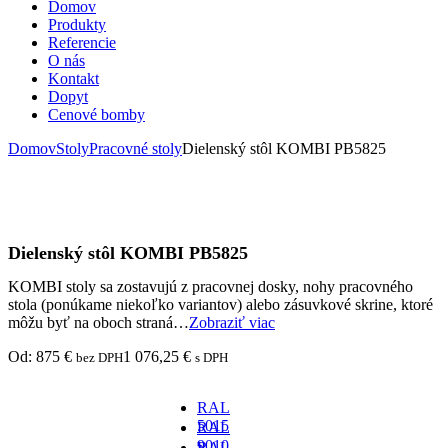
Domov
Produkty
Referencie
O nás
Kontakt
Dopyt
Cenové bomby
Domov
Stoly
Pracovné stoly
Dielenský stôl KOMBI PB5825
Dielenský stôl KOMBI PB5825
KOMBI stoly sa zostavujú z pracovnej dosky, nohy pracovného
stola (ponúkame niekoľko variantov) alebo zásuvkové skrine, ktoré
môžu byť na oboch straná…
Zobraziť viac
Od:
875
€
1 076,25
€
bez DPH
s DPH
RAL
5015
RAL
-
9010
RAL