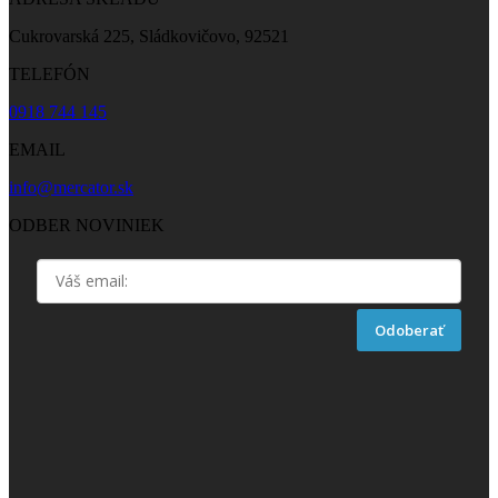
Cukrovarská 225, Sládkovičovo, 92521
TELEFÓN
0918 744 145
EMAIL
info@mercator.sk
ODBER NOVINIEK
Odoberať