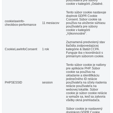
používateľa pre súbory
cookie v kategórii „Ostatné.
Tento súbor cookie nastavuje
doplnok GDPR Cookie
Consent. Súbor cookie sa
cookielawinfo-
11 mesiacov
používa na uloženie súhlasu
checkbox-performance
používateľa pre súbory
cookie v kategórii
„Výkonnostné“.
Zaznamená predvolený stav
tlačidla zodpovedajúcej
CookieLawInfoConsent
1 rok
kategórie & štatút CCPA.
Funguje iba v koordinácii s
primárnym súborom cookie.
Tento súbor cookie je natívny
pre aplikácie PHP. Súbor
cookie sa používa na
ukladanie a identifikáciu
jedinečného ID relácie
PHPSESSID
session
používateľa na účely riadenia
relácie používateľa na
webovej lokalite. Súbor
cookie je súbor cookie relácie
a vymaže sa, keď sa zatvoria
všetky okná prehliadača.
Súbor cookie je nastavený
doplnkom GDPR Cookie