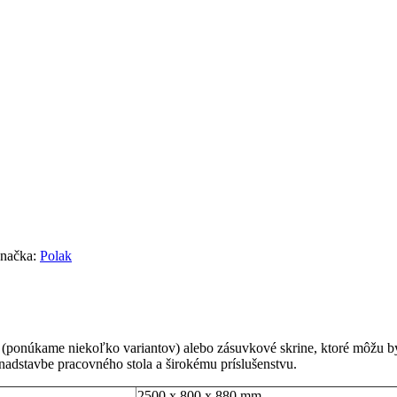
načka:
Polak
(ponúkame niekoľko variantov) alebo zásuvkové skrine, ktoré môžu by
nadstavbe pracovného stola a širokému príslušenstvu.
2500 x 800 x 880 mm