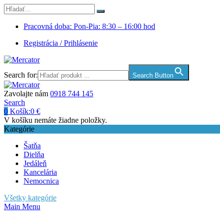
Pracovná doba: Pon-Pia: 8:30 – 16:00 hod
Registrácia / Prihlásenie
Search for:
Search Button
Zavolajte nám
0918 744 145
Search
0
Košík:
0
€
V košíku nemáte žiadne položky.
Kategórie
Šatňa
Dielňa
Jedáleň
Kancelária
Nemocnica
Všetky kategórie
Main Menu