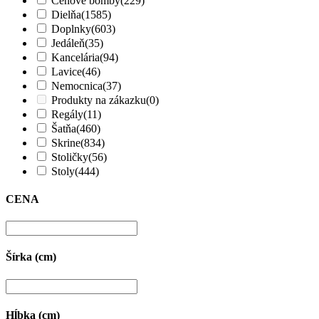
Cenové bomby
(229)
Dielňa
(1585)
Doplnky
(603)
Jedáleň
(35)
Kancelária
(94)
Lavice
(46)
Nemocnica
(37)
Produkty na zákazku
(0)
Regály
(11)
Šatňa
(460)
Skrine
(834)
Stoličky
(56)
Stoly
(444)
CENA
Šírka (cm)
Hĺbka (cm)