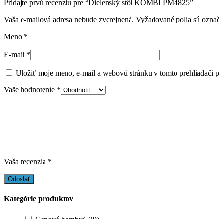
Pridajte prvú recenziu pre “Dielenský stôl KOMBI PM4825”
Vaša e-mailová adresa nebude zverejnená.
Vyžadované polia sú ozna
Meno
*
E-mail
*
Uložiť moje meno, e-mail a webovú stránku v tomto prehliadači 
Vaše hodnotenie
*
Vaša recenzia
*
Kategórie produktov