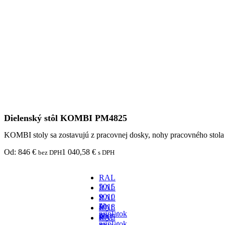
Dielenský stôl KOMBI PM4825
KOMBI stoly sa zostavujú z pracovnej dosky, nohy pracovného stola
Od:
846
€
1 040,58
€
bez DPH
s DPH
RAL
5015
RAL
-
9010
RAL
za
-
5018
RAL
príplatok
za
-
9005
RAL
príplatok
za