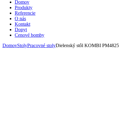
Domov
Produkty
Referencie
O nás
Kontakt
Dopyt
Cenové bomby
Domov
Stoly
Pracovné stoly
Dielenský stôl KOMBI PM4825