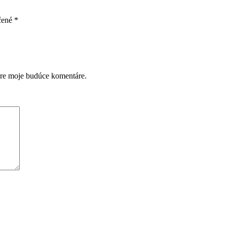
čené
*
pre moje budúce komentáre.