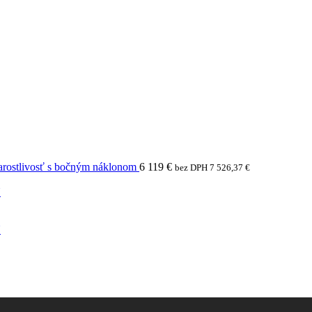
arostlivosť s bočným náklonom
6 119
€
bez DPH
7 526,37
€
N
N