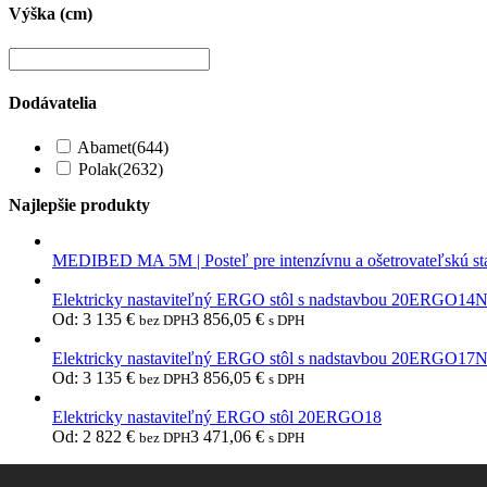
Výška (cm)
Dodávatelia
Abamet
(644)
Polak
(2632)
Najlepšie produkty
MEDIBED MA 5M | Posteľ pre intenzívnu a ošetrovateľskú st
Elektricky nastaviteľný ERGO stôl s nadstavbou 20ERGO14
Od:
3 135
€
3 856,05
€
bez DPH
s DPH
Elektricky nastaviteľný ERGO stôl s nadstavbou 20ERGO17
Od:
3 135
€
3 856,05
€
bez DPH
s DPH
Elektricky nastaviteľný ERGO stôl 20ERGO18
Od:
2 822
€
3 471,06
€
bez DPH
s DPH