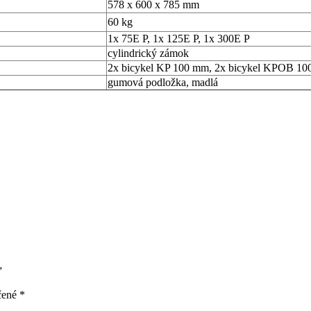
578 x 600 x 785 mm
60 kg
1x 75E P, 1x 125E P, 1x 300E P
cylindrický zámok
2x bicykel KP 100 mm, 2x bicykel KPOB 1
gumová podložka, madlá
”
čené
*