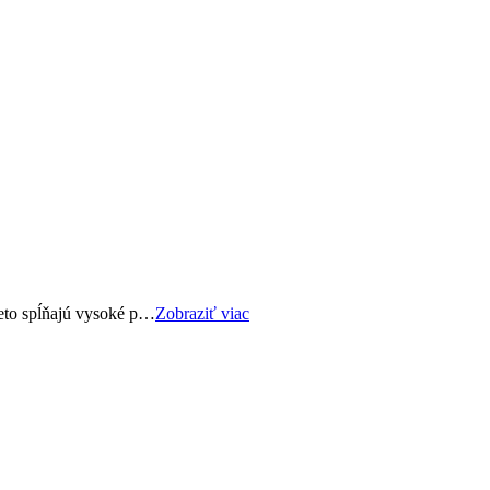
eto spĺňajú vysoké p…
Zobraziť viac