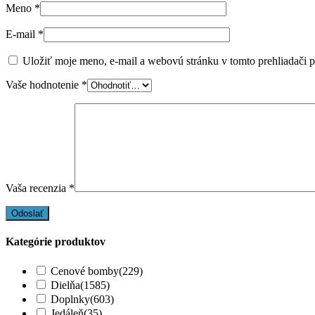
Meno
*
E-mail
*
Uložiť moje meno, e-mail a webovú stránku v tomto prehliadači 
Vaše hodnotenie
*
Vaša recenzia
*
Kategórie produktov
Cenové bomby
(229)
Dielňa
(1585)
Doplnky
(603)
Jedáleň
(35)