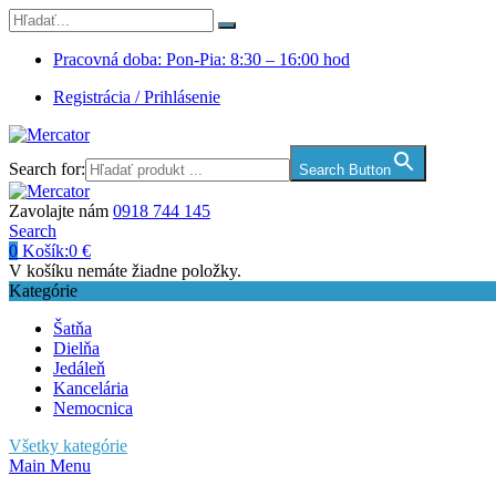
Pracovná doba: Pon-Pia: 8:30 – 16:00 hod
Registrácia / Prihlásenie
Search for:
Search Button
Zavolajte nám
0918 744 145
Search
0
Košík:
0
€
V košíku nemáte žiadne položky.
Kategórie
Šatňa
Dielňa
Jedáleň
Kancelária
Nemocnica
Všetky kategórie
Main Menu