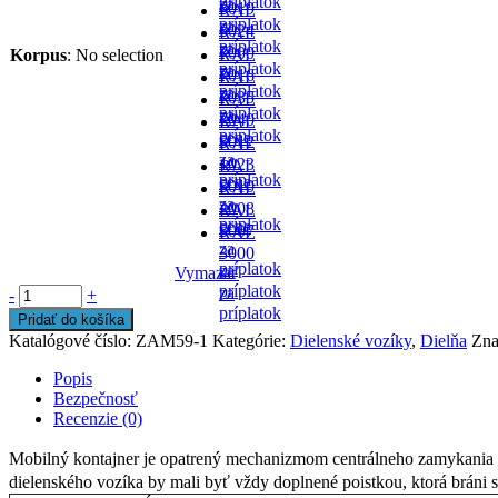
príplatok
za
-
6019
RAL
príplatok
za
-
6024
RAL
príplatok
za
-
7000
Korpus
:
No selection
RAL
príplatok
za
-
7016
RAL
príplatok
za
-
7035
RAL
príplatok
za
- v
7040
RAL
príplatok
cene
-
5012
RAL
za
- v
1023
RAL
príplatok
cene
-
5010
RAL
za
- v
2008
RAL
príplatok
cene
-
5007
RAL
za
-
3000
príplatok
za
Vymazať
-
príplatok
za
-
+
príplatok
Pridať do košíka
Katalógové číslo:
ZAM59-1
Kategórie:
Dielenské vozíky
,
Dielňa
Zna
Popis
Bezpečnosť
Recenzie (0)
Mobilný kontajner je opatrený mechanizmom centrálneho zamykania a
dielenského vozíka by mali byť vždy doplnené poistkou, ktorá bráni