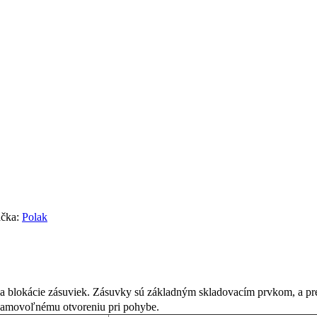
čka:
Polak
 blokácie zásuviek. Zásuvky sú základným skladovacím prvkom, a pret
 samovoľnému otvoreniu pri pohybe.