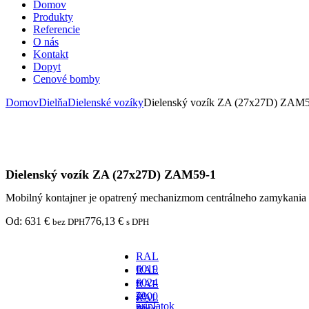
Domov
Produkty
Referencie
O nás
Kontakt
Dopyt
Cenové bomby
Domov
Dielňa
Dielenské vozíky
Dielenský vozík ZA (27x27D) ZAM
Dielenský vozík ZA (27x27D) ZAM59-1
Mobilný kontajner je opatrený mechanizmom centrálneho zamykania 
Od:
631
€
776,13
€
bez DPH
s DPH
RAL
6019
RAL
-
6024
RAL
za
-
7000
RAL
príplatok
za
-