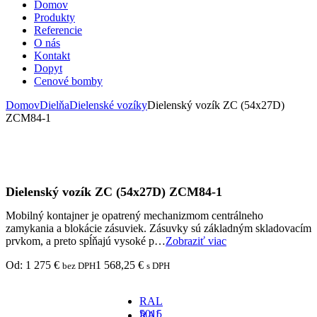
Domov
Produkty
Referencie
O nás
Kontakt
Dopyt
Cenové bomby
Domov
Dielňa
Dielenské vozíky
Dielenský vozík ZC (54x27D)
ZCM84-1
Dielenský vozík ZC (54x27D) ZCM84-1
Mobilný kontajner je opatrený mechanizmom centrálneho
zamykania a blokácie zásuviek. Zásuvky sú základným skladovacím
prvkom, a preto spĺňajú vysoké p…
Zobraziť viac
Od:
1 275
€
1 568,25
€
bez DPH
s DPH
RAL
5015
RAL