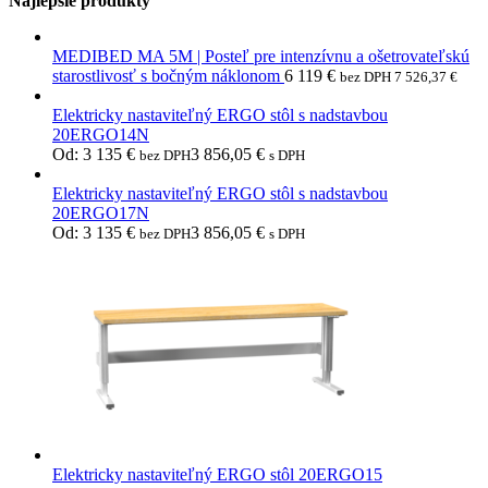
Najlepšie produkty
MEDIBED MA 5M | Posteľ pre intenzívnu a ošetrovateľskú
starostlivosť s bočným náklonom
6 119
€
bez DPH
7 526,37
€
Elektricky nastaviteľný ERGO stôl s nadstavbou
20ERGO14N
Od:
3 135
€
3 856,05
€
bez DPH
s DPH
Elektricky nastaviteľný ERGO stôl s nadstavbou
20ERGO17N
Od:
3 135
€
3 856,05
€
bez DPH
s DPH
Elektricky nastaviteľný ERGO stôl 20ERGO15