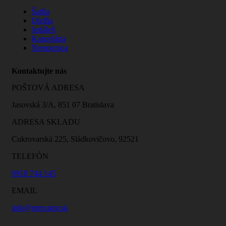
Šatňa
Dielňa
Jedáleň
Kancelária
Nemocnica
Kontaktujte nás
POŠTOVÁ ADRESA
Jasovská 3/A, 851 07 Bratislava
ADRESA SKLADU
Cukrovarská 225, Sládkovičovo, 92521
TELEFÓN
0918 744 145
EMAIL
info@mercator.sk