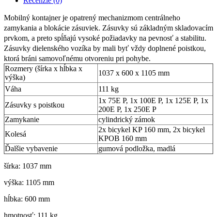
Recenzie (0)
Mobilný kontajner je opatrený mechanizmom centrálneho
zamykania a blokácie zásuviek. Zásuvky sú základným skladovacím
prvkom, a preto spĺňajú vysoké požiadavky na pevnosť a stabilitu.
Zásuvky dielenského vozíka by mali byť vždy doplnené poistkou,
ktorá bráni samovoľnému otvoreniu pri pohybe.
Rozmery (šírka x hĺbka x
1037 x 600 x 1105 mm
výška)
Váha
111 kg
1x 75E P, 1x 100E P, 1x 125E P, 1x
Zásuvky s poistkou
200E P, 1x 250E P
Zamykanie
cylindrický zámok
2x bicykel KP 160 mm, 2x bicykel
Kolesá
KPOB 160 mm
Ďalšie vybavenie
gumová podložka, madlá
šírka: 1037 mm
výška: 1105 mm
hĺbka: 600 mm
hmotnosť: 111 kg