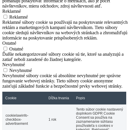
pomáhajú poskytovať informácie o metrikách, ako je počet
návštevníkov, miera odchodov, zdroj návštevnosti atď.
Reklamné
Reklamné
Reklamné súbory cookie sa používajú na poskytovanie relevantných
reklám a marketingových kampaní návštevníkom. Tieto súbory
cookie sledujú návštevníkov na webových stránkach a zhromažďujú
informácie na poskytovanie prispôsobených reklám.
Ostatné
Ostatné
Ďalšie nekategorizované súbory cookie sú tie, ktoré sa analyzujú a
zatiaľ neboli zaradené do žiadnej kategórie.
Nevyhnutné
Nevyhnutné
Nevyhnutné súbory cookie sú absolútne nevyhnutné pre správne
fungovanie webovej stránky. Tieto súbory cookie anonymne
zaisťujú základné funkcie a bezpečnostné prvky webovej stránky.
Cookie
Dĺžka trvania
Popis
Tento súbor cookie nastavený
doplnkom GDPR Cookie
cookielawinfo-
Consent sa používa na
checkbox-
1 rok
zaznamenanie súhlasu
advertisement
používateľa s cookies v
kategórii „Reklamné“.