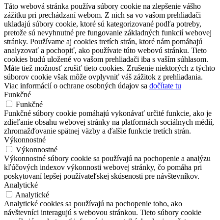
Táto webová stránka používa súbory cookie na zlepšenie vášho
zážitku pri prechádzaní webom. Z nich sa vo vašom prehliadači
ukladajú súbory cookie, ktoré sú kategorizované podľa potreby,
pretože sú nevyhnutné pre fungovanie základných funkcií webovej
stránky. Používame aj cookies tretích strán, ktoré nám pomáhajú
analyzovať a pochopiť, ako používate túto webovú stránku. Tieto
cookies budú uložené vo vašom prehliadači iba s vaším súhlasom.
Máte tiež možnosť zrušiť tieto cookies. Zrušenie niektorých z týchto
súborov cookie však môže ovplyvniť váš zážitok z prehliadania.
Viac informácií o ochrane osobných údajov sa
dočítate tu
Funkčné
Funkčné
Funkčné súbory cookie pomáhajú vykonávať určité funkcie, ako je
zdieľanie obsahu webovej stránky na platformách sociálnych médií,
zhromažďovanie spätnej väzby a ďalšie funkcie tretích strán.
Výkonnostné
Výkonnostné
Výkonnostné súbory cookie sa používajú na pochopenie a analýzu
kľúčových indexov výkonnosti webovej stránky, čo pomáha pri
poskytovaní lepšej používateľskej skúsenosti pre návštevníkov.
Analytické
Analytické
Analytické cookies sa používajú na pochopenie toho, ako
návštevníci interagujú s webovou stránkou. Tieto súbory cookie