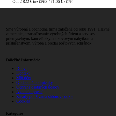
Od:
2 822
€
3 471,06
€
bez DPH
s DPH
Sme výrobná a obchodná firma založená od roku 1991. Hlavné
zameranie je zariaďovanie výrobných firiem a servisov
priemyselným, kancelárskym a kovovým nábytkom a
príslušenstvom, výroba a predaj poštových schránok.
Dôležité Informácie
Dopyt
Kontakt
Môj účet
Obchodné podmienky
Ochrana osobných údajov
Ako nakupovať
Zásady používania súborov cookie
Cookies
Kategórie