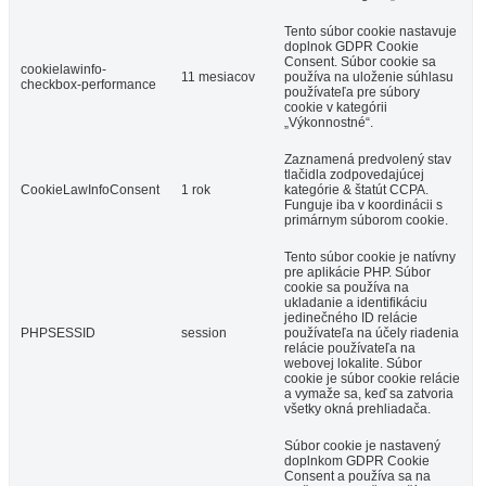
Tento súbor cookie nastavuje
doplnok GDPR Cookie
Consent. Súbor cookie sa
cookielawinfo-
11 mesiacov
používa na uloženie súhlasu
checkbox-performance
používateľa pre súbory
cookie v kategórii
„Výkonnostné“.
Zaznamená predvolený stav
tlačidla zodpovedajúcej
CookieLawInfoConsent
1 rok
kategórie & štatút CCPA.
Funguje iba v koordinácii s
primárnym súborom cookie.
Tento súbor cookie je natívny
pre aplikácie PHP. Súbor
cookie sa používa na
ukladanie a identifikáciu
jedinečného ID relácie
PHPSESSID
session
používateľa na účely riadenia
relácie používateľa na
webovej lokalite. Súbor
cookie je súbor cookie relácie
a vymaže sa, keď sa zatvoria
všetky okná prehliadača.
Súbor cookie je nastavený
doplnkom GDPR Cookie
Consent a používa sa na