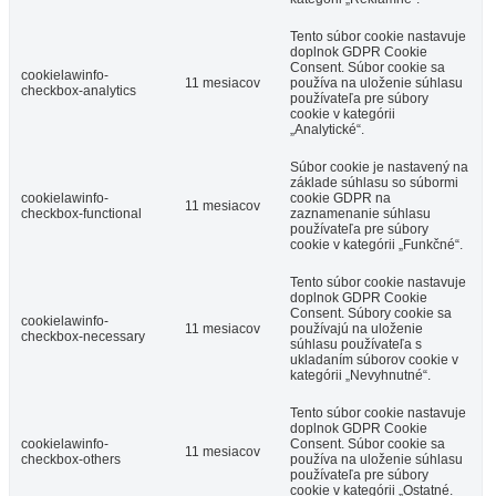
Tento súbor cookie nastavuje
doplnok GDPR Cookie
Consent. Súbor cookie sa
cookielawinfo-
11 mesiacov
používa na uloženie súhlasu
checkbox-analytics
používateľa pre súbory
cookie v kategórii
„Analytické“.
Súbor cookie je nastavený na
základe súhlasu so súbormi
cookielawinfo-
cookie GDPR na
11 mesiacov
checkbox-functional
zaznamenanie súhlasu
používateľa pre súbory
cookie v kategórii „Funkčné“.
Tento súbor cookie nastavuje
doplnok GDPR Cookie
Consent. Súbory cookie sa
cookielawinfo-
11 mesiacov
používajú na uloženie
checkbox-necessary
súhlasu používateľa s
ukladaním súborov cookie v
kategórii „Nevyhnutné“.
Tento súbor cookie nastavuje
doplnok GDPR Cookie
cookielawinfo-
Consent. Súbor cookie sa
11 mesiacov
checkbox-others
používa na uloženie súhlasu
používateľa pre súbory
cookie v kategórii „Ostatné.