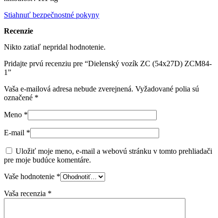
Stiahnuť bezpečnostné pokyny
Recenzie
Nikto zatiaľ nepridal hodnotenie.
Pridajte prvú recenziu pre “Dielenský vozík ZC (54x27D) ZCM84-
1”
Vaša e-mailová adresa nebude zverejnená.
Vyžadované polia sú
označené
*
Meno
*
E-mail
*
Uložiť moje meno, e-mail a webovú stránku v tomto prehliadači
pre moje budúce komentáre.
Vaše hodnotenie
*
Vaša recenzia
*