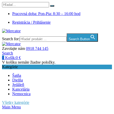
Pracovná doba: Pon-Pia: 8:30 – 16:00 hod
Registrácia / Prihlásenie
Search for:
Search Button
Zavolajte nám
0918 744 145
Search
0
Košík:
0
€
V košíku nemáte žiadne položky.
Kategórie
Šatňa
Dielňa
Jedáleň
Kancelária
Nemocnica
Všetky kategórie
Main Menu