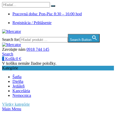
Pracovná doba: Pon-Pia: 8:30 – 16:00 hod
Registrácia / Prihlásenie
Search for:
Search Button
Zavolajte nám
0918 744 145
Search
0
Košík:
0
€
V košíku nemáte žiadne položky.
Kategórie
Šatňa
Dielňa
Jedáleň
Kancelária
Nemocnica
Všetky kategórie
Main Menu