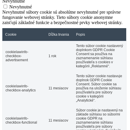
Nevyhnutné
Nevyhnutné
Nevyhnutné súbory cookie sú absolútne nevyhnutné pre správne
fungovanie webovej stránky. Tieto súbory cookie anonymne
zaisťujú základné funkcie a bezpečnostné prvky webovej stránky.
Cookie
Dĺžka trvania
Popis
Tento súbor cookie nastavený
doplnkom GDPR Cookie
cookielawinfo-
Consent sa používa na
checkbox-
1 rok
zaznamenanie súhlasu
advertisement
používateľa s cookies v
kategórii „Reklamné“.
Tento súbor cookie nastavuje
doplnok GDPR Cookie
Consent. Súbor cookie sa
cookielawinfo-
11 mesiacov
používa na uloženie súhlasu
checkbox-analytics
používateľa pre súbory
cookie v kategórii
„Analytické“.
Súbor cookie je nastavený na
základe súhlasu so súbormi
cookielawinfo-
cookie GDPR na
11 mesiacov
checkbox-functional
zaznamenanie súhlasu
používateľa pre súbory