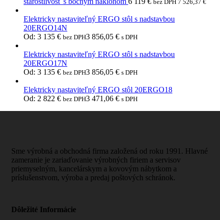
starostlivosť s bočným náklonom
6 119
€
bez DPH
7 526,37
€
Elektricky nastaviteľný ERGO stôl s nadstavbou
20ERGO14N
Od:
3 135
€
3 856,05
€
bez DPH
s DPH
Elektricky nastaviteľný ERGO stôl s nadstavbou
20ERGO17N
Od:
3 135
€
3 856,05
€
bez DPH
s DPH
Elektricky nastaviteľný ERGO stôl 20ERGO18
Od:
2 822
€
3 471,06
€
bez DPH
s DPH
Sme výrobná a obchodná firma založená od roku 1991. Hlavné
zameranie je zariaďovanie výrobných firiem a servisov
priemyselným, kancelárskym a kovovým nábytkom a
príslušenstvom, výroba a predaj poštových schránok.
Dôležité Informácie