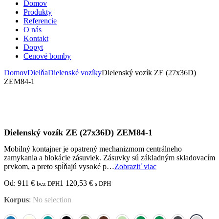
Domov
Produkty
Referencie
O nás
Kontakt
Dopyt
Cenové bomby
Domov
Dielňa
Dielenské vozíky
Dielenský vozík ZE (27x36D)
ZEM84-1
Dielenský vozík ZE (27x36D) ZEM84-1
Mobilný kontajner je opatrený mechanizmom centrálneho
zamykania a blokácie zásuviek. Zásuvky sú základným skladovacím
prvkom, a preto spĺňajú vysoké p…
Zobraziť viac
Od:
911
€
1 120,53
€
bez DPH
s DPH
Korpus
:
No selection