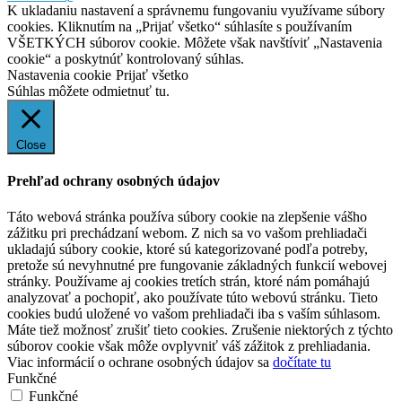
K ukladaniu nastavení a správnemu fungovaniu využívame súbory
cookies. Kliknutím na „Prijať všetko“ súhlasíte s používaním
VŠETKÝCH súborov cookie. Môžete však navštíviť „Nastavenia
cookie“ a poskytnúť kontrolovaný súhlas.
Nastavenia cookie
Prijať všetko
Súhlas môžete odmietnuť
tu.
Close
Prehľad ochrany osobných údajov
Táto webová stránka používa súbory cookie na zlepšenie vášho
zážitku pri prechádzaní webom. Z nich sa vo vašom prehliadači
ukladajú súbory cookie, ktoré sú kategorizované podľa potreby,
pretože sú nevyhnutné pre fungovanie základných funkcií webovej
stránky. Používame aj cookies tretích strán, ktoré nám pomáhajú
analyzovať a pochopiť, ako používate túto webovú stránku. Tieto
cookies budú uložené vo vašom prehliadači iba s vaším súhlasom.
Máte tiež možnosť zrušiť tieto cookies. Zrušenie niektorých z týchto
súborov cookie však môže ovplyvniť váš zážitok z prehliadania.
Viac informácií o ochrane osobných údajov sa
dočítate tu
Funkčné
Funkčné