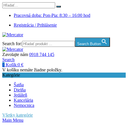
Pracovná doba: Pon-Pia: 8:30 – 16:00 hod
Registrácia / Prihlásenie
Search for:
Search Button
Zavolajte nám
0918 744 145
Search
0
Košík:
0
€
V košíku nemáte žiadne položky.
Kategórie
Šatňa
Dielňa
Jedáleň
Kancelária
Nemocnica
Všetky kategórie
Main Menu