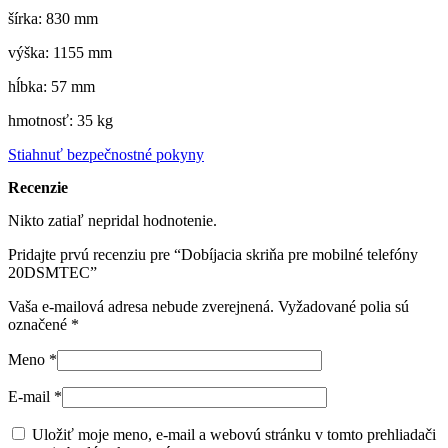
šírka: 830 mm
výška: 1155 mm
hĺbka: 57 mm
hmotnosť: 35 kg
Stiahnuť bezpečnostné pokyny
Recenzie
Nikto zatiaľ nepridal hodnotenie.
Pridajte prvú recenziu pre “Dobíjacia skriňa pre mobilné telefóny
20DSMTEC”
Vaša e-mailová adresa nebude zverejnená.
Vyžadované polia sú
označené
*
Meno
*
E-mail
*
Uložiť moje meno, e-mail a webovú stránku v tomto prehliadači