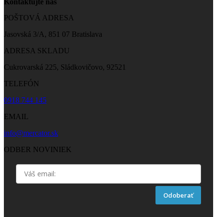
Kontaktujte nás
POŠTOVÁ ADRESA
Jasovská 3/A, 851 07 Bratislava
ADRESA SKLADU
Cukrovarská 225, Sládkovičovo, 92521
TELEFÓN
0918 744 145
EMAIL
info@mercator.sk
ODBER NOVINIEK
Odoberať