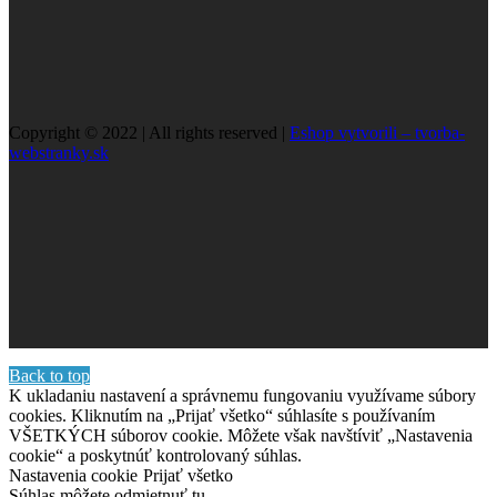
Copyright © 2022 | All rights reserved |
Eshop vytvorili – tvorba-
webstranky.sk
Back to top
K ukladaniu nastavení a správnemu fungovaniu využívame súbory
cookies. Kliknutím na „Prijať všetko“ súhlasíte s používaním
VŠETKÝCH súborov cookie. Môžete však navštíviť „Nastavenia
cookie“ a poskytnúť kontrolovaný súhlas.
Nastavenia cookie
Prijať všetko
Súhlas môžete odmietnuť
tu.