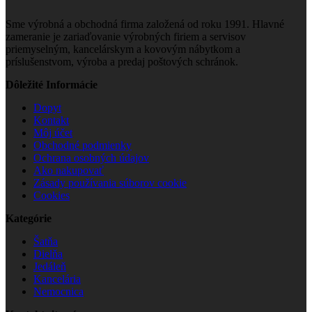
Sme výrobná a obchodná firma založená od roku 1991. Hlavné
zameranie je zariaďovanie výrobných firiem a servisov
priemyselným, kancelárskym a kovovým nábytkom a
príslušenstvom, výroba a predaj poštových schránok.
Dôležité Informácie
Dopyt
Kontakt
Môj účet
Obchodné podmienky
Ochrana osobných údajov
Ako nakupovať
Zásady používania súborov cookie
Cookies
Kategórie
Šatňa
Dielňa
Jedáleň
Kancelária
Nemocnica