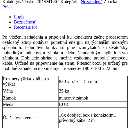
Katalógové číslo:
20DSMTEC
Kategórie:
Nezaradené
Značka:
Polak
Popis
Bezpečnosť
Recenzie (0)
Po vložení zariadenia a pripojení ku konektoru začne procesorom
ovládaný zdroj dodávať potrebnú energiu najrýchlejším možným
spôsobom. Jednotlivé bunky sú plne uzamykateľné užívateľsky
pohodlným mincovým zámkom alebo štandardným cylindrickým
zámkom. Dobíjacie skrine je možné vzájomne prepojiť pomocou
kábla. Určené na pripevnenie na stenu. Priestor
boxu je určený pre
mobilné zariadenia maximálnych rozmerov 180 x 100 x 22 mm.
Rozmery (šírka x hĺbka x
830 x 57 x 1155 mm
výška)
Váha
35 kg
Zámok
mincový zámok
Mena
EUR
16x dobíjací box s konektormi,
Ďalšie vybavenie
prívodný kábel 2 m