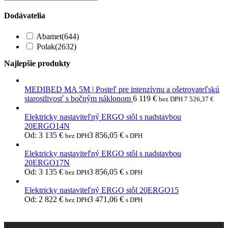
Dodávatelia
Abamet
(644)
Polak
(2632)
Najlepšie produkty
MEDIBED MA 5M | Posteľ pre intenzívnu a ošetrovateľskú
starostlivosť s bočným náklonom
6 119
€
bez DPH
7 526,37
€
Elektricky nastaviteľný ERGO stôl s nadstavbou
20ERGO14N
Od:
3 135
€
3 856,05
€
bez DPH
s DPH
Elektricky nastaviteľný ERGO stôl s nadstavbou
20ERGO17N
Od:
3 135
€
3 856,05
€
bez DPH
s DPH
Elektricky nastaviteľný ERGO stôl 20ERGO15
Od:
2 822
€
3 471,06
€
bez DPH
s DPH