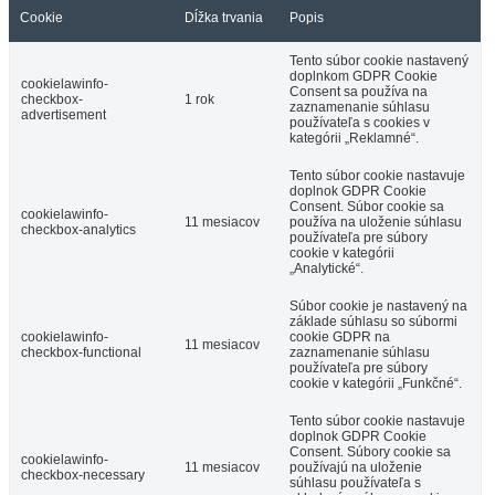
Cookie
Dĺžka trvania
Popis
Tento súbor cookie nastavený
doplnkom GDPR Cookie
cookielawinfo-
Consent sa používa na
checkbox-
1 rok
zaznamenanie súhlasu
advertisement
používateľa s cookies v
kategórii „Reklamné“.
Tento súbor cookie nastavuje
doplnok GDPR Cookie
Consent. Súbor cookie sa
cookielawinfo-
11 mesiacov
používa na uloženie súhlasu
checkbox-analytics
používateľa pre súbory
cookie v kategórii
„Analytické“.
Súbor cookie je nastavený na
základe súhlasu so súbormi
cookielawinfo-
cookie GDPR na
11 mesiacov
checkbox-functional
zaznamenanie súhlasu
používateľa pre súbory
cookie v kategórii „Funkčné“.
Tento súbor cookie nastavuje
doplnok GDPR Cookie
Consent. Súbory cookie sa
cookielawinfo-
11 mesiacov
používajú na uloženie
checkbox-necessary
súhlasu používateľa s