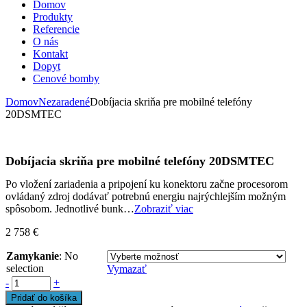
Domov
Produkty
Referencie
O nás
Kontakt
Dopyt
Cenové bomby
Domov
Nezaradené
Dobíjacia skriňa pre mobilné telefóny
20DSMTEC
Dobíjacia skriňa pre mobilné telefóny 20DSMTEC
Po vložení zariadenia a pripojení ku konektoru začne procesorom
ovládaný zdroj dodávať potrebnú energiu najrýchlejším možným
spôsobom. Jednotlivé bunk…
Zobraziť viac
2 758
€
Zamykanie
:
No
selection
Vymazať
-
+
Pridať do košíka