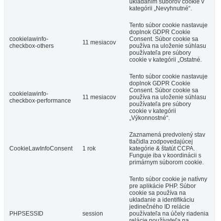
ukladaním súborov cookie v
kategórii „Nevyhnutné“.
Tento súbor cookie nastavuje
doplnok GDPR Cookie
cookielawinfo-
Consent. Súbor cookie sa
11 mesiacov
checkbox-others
používa na uloženie súhlasu
používateľa pre súbory
cookie v kategórii „Ostatné.
Tento súbor cookie nastavuje
doplnok GDPR Cookie
Consent. Súbor cookie sa
cookielawinfo-
11 mesiacov
používa na uloženie súhlasu
checkbox-performance
používateľa pre súbory
cookie v kategórii
„Výkonnostné“.
Zaznamená predvolený stav
tlačidla zodpovedajúcej
CookieLawInfoConsent
1 rok
kategórie & štatút CCPA.
Funguje iba v koordinácii s
primárnym súborom cookie.
Tento súbor cookie je natívny
pre aplikácie PHP. Súbor
cookie sa používa na
ukladanie a identifikáciu
jedinečného ID relácie
PHPSESSID
session
používateľa na účely riadenia
relácie používateľa na