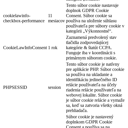
Tento súbor cookie nastavuje
doplnok GDPR Cookie
cookielawinfo-
11
Consent. Súbor cookie sa
checkbox-performance
mesiacov
používa na uloženie súhlasu
používateľa pre súbory cookie v
kategórii „Výkonnostné“.
Zaznamená predvolený stav
tlačidla zodpovedajúcej
CookieLawInfoConsent
1 rok
kategórie & štatút CCPA.
Funguje iba v koordinácii s
primárnym súborom cookie.
Tento súbor cookie je natívny
pre aplikácie PHP. Súbor cookie
sa používa na ukladanie a
identifikáciu jedinečného ID
relácie používateľa na účely
PHPSESSID
session
riadenia relácie používateľa na
webovej lokalite. Súbor cookie
je súbor cookie relácie a vymaže
sa, keď sa zatvoria všetky okná
prehliadača.
Súbor cookie je nastavený
doplnkom GDPR Cookie
Consent a používa sa na