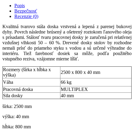
Popis
Bezpečnosť
Recenzie (0)
Kvalitná tvarovo stála doska vrstvená a lepená z parenej bukovej
dyhy. Povrch následne brúsený a ošetrený roztokom ľanového oleja
s prísadami. Stálosť tvaru pracovnej dosky je zaručená pri relatívnej
vzdušnej vlhkosti 50 – 60 %. Drevené dosky stolov by rozhodne
nemali prísť do priameho styku s vodou a sú určené výhradne do
interiéru. Tiež farebnosť dosiek sa môže, podľa použitého
vstupného reziva, vzájomne mierne líšiť.
Rozmery (šírka x hĺbka x
2500 x 800 x 40 mm
výška)
Váha
66 kg
Pracovná doska
MULTIPLEX
Sila dosky
40 mm
šírka: 2500 mm
výška: 40 mm
hĺbka: 800 mm