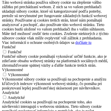
Táto webová stránka používa súbory cookie na zlepšenie vášho
zážitku pri prechádzaní webom. Z nich sa vo vašom prehliadači
ukladajú súbory cookie, ktoré sú kategorizované podľa potreby,
pretože sú nevyhnutné pre fungovanie základných funkcií webovej
stránky. Používame aj cookies tretích strán, ktoré nám pomáhajú
analyzovať a pochopiť, ako používate túto webovú stránku. Tieto
cookies budú uložené vo vašom prehliadači iba s vaším súhlasom.
Máte tiež možnosť zrušiť tieto cookies. Zrušenie niektorých z týchto
súborov cookie však môže ovplyvniť váš zážitok z prehliadania.
Viac informácií o ochrane osobných údajov sa
dočítate tu
Funkčné
Funkčné
Funkčné súbory cookie pomáhajú vykonávať určité funkcie, ako je
zdieľanie obsahu webovej stránky na platformách sociálnych médií,
zhromažďovanie spätnej väzby a ďalšie funkcie tretích strán.
Výkonnostné
Výkonnostné
Výkonnostné súbory cookie sa používajú na pochopenie a analýzu
kľúčových indexov výkonnosti webovej stránky, čo pomáha pri
poskytovaní lepšej používateľskej skúsenosti pre návštevníkov.
Analytické
Analytické
Analytické cookies sa používajú na pochopenie toho, ako
návštevníci interagujú s webovou stránkou. Tieto súbory cookie
pomáhajú poskytovať informácie o metrikách, ako je počet