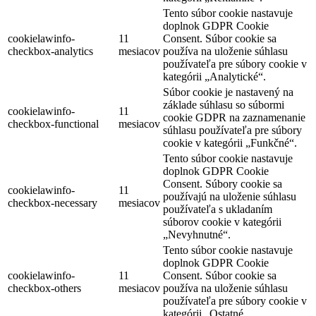
Tento súbor cookie nastavuje
doplnok GDPR Cookie
cookielawinfo-
11
Consent. Súbor cookie sa
checkbox-analytics
mesiacov
používa na uloženie súhlasu
používateľa pre súbory cookie v
kategórii „Analytické“.
Súbor cookie je nastavený na
základe súhlasu so súbormi
cookielawinfo-
11
cookie GDPR na zaznamenanie
checkbox-functional
mesiacov
súhlasu používateľa pre súbory
cookie v kategórii „Funkčné“.
Tento súbor cookie nastavuje
doplnok GDPR Cookie
Consent. Súbory cookie sa
cookielawinfo-
11
používajú na uloženie súhlasu
checkbox-necessary
mesiacov
používateľa s ukladaním
súborov cookie v kategórii
„Nevyhnutné“.
Tento súbor cookie nastavuje
doplnok GDPR Cookie
cookielawinfo-
11
Consent. Súbor cookie sa
checkbox-others
mesiacov
používa na uloženie súhlasu
používateľa pre súbory cookie v
kategórii „Ostatné.