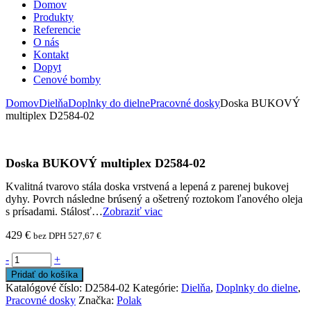
Domov
Produkty
Referencie
O nás
Kontakt
Dopyt
Cenové bomby
Domov
Dielňa
Doplnky do dielne
Pracovné dosky
Doska BUKOVÝ
multiplex D2584-02
Doska BUKOVÝ multiplex D2584-02
Kvalitná tvarovo stála doska vrstvená a lepená z parenej bukovej
dyhy. Povrch následne brúsený a ošetrený roztokom ľanového oleja
s prísadami. Stálosť…
Zobraziť viac
429
€
bez DPH
527,67
€
-
+
Pridať do košíka
Katalógové číslo:
D2584-02
Kategórie:
Dielňa
,
Doplnky do dielne
,
Pracovné dosky
Značka:
Polak