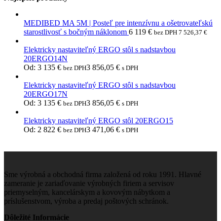
MEDIBED MA 5M | Posteľ pre intenzívnu a ošetrovateľskú
starostlivosť s bočným náklonom
6 119
€
bez DPH
7 526,37
€
Elektricky nastaviteľný ERGO stôl s nadstavbou
20ERGO14N
Od:
3 135
€
3 856,05
€
bez DPH
s DPH
Elektricky nastaviteľný ERGO stôl s nadstavbou
20ERGO17N
Od:
3 135
€
3 856,05
€
bez DPH
s DPH
Elektricky nastaviteľný ERGO stôl 20ERGO15
Od:
2 822
€
3 471,06
€
bez DPH
s DPH
Sme výrobná a obchodná firma založená od roku 1991. Hlavné
zameranie je zariaďovanie výrobných firiem a servisov
priemyselným, kancelárskym a kovovým nábytkom a
príslušenstvom, výroba a predaj poštových schránok.
Dôležité Informácie