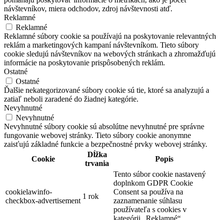
návštevníkov, miera odchodov, zdroj návštevnosti atď.
Reklamné
Reklamné
Reklamné súbory cookie sa používajú na poskytovanie relevantných
reklám a marketingových kampaní návštevníkom. Tieto súbory
cookie sledujú návštevníkov na webových stránkach a zhromažďujú
informácie na poskytovanie prispôsobených reklám.
Ostatné
Ostatné
Ďalšie nekategorizované súbory cookie sú tie, ktoré sa analyzujú a
zatiaľ neboli zaradené do žiadnej kategórie.
Nevyhnutné
Nevyhnutné
Nevyhnutné súbory cookie sú absolútne nevyhnutné pre správne
fungovanie webovej stránky. Tieto súbory cookie anonymne
zaisťujú základné funkcie a bezpečnostné prvky webovej stránky.
Dĺžka
Cookie
Popis
trvania
Tento súbor cookie nastavený
doplnkom GDPR Cookie
cookielawinfo-
Consent sa používa na
1 rok
checkbox-advertisement
zaznamenanie súhlasu
používateľa s cookies v
kategórii „Reklamné“.