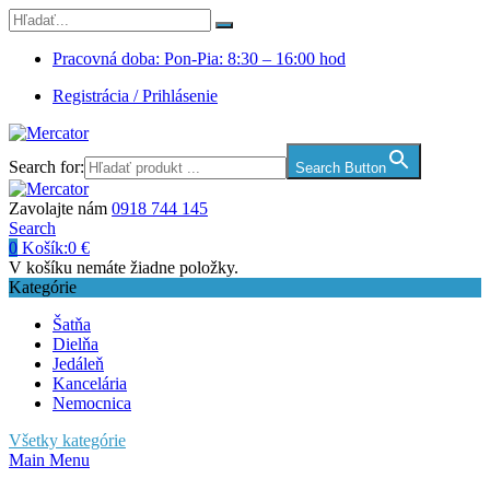
Pracovná doba: Pon-Pia: 8:30 – 16:00 hod
Registrácia / Prihlásenie
Search for:
Search Button
Zavolajte nám
0918 744 145
Search
0
Košík:
0
€
V košíku nemáte žiadne položky.
Kategórie
Šatňa
Dielňa
Jedáleň
Kancelária
Nemocnica
Všetky kategórie
Main Menu