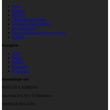
Dopyt
Kontakt
Môj účet
Obchodné podmienky
Ochrana osobných údajov
Ako nakupovať
Zásady používania súborov cookie
Cookies
Kategórie
Šatňa
Dielňa
Jedáleň
Kancelária
Nemocnica
Kontaktujte nás
POŠTOVÁ ADRESA
Jasovská 3/A, 851 07 Bratislava
ADRESA SKLADU