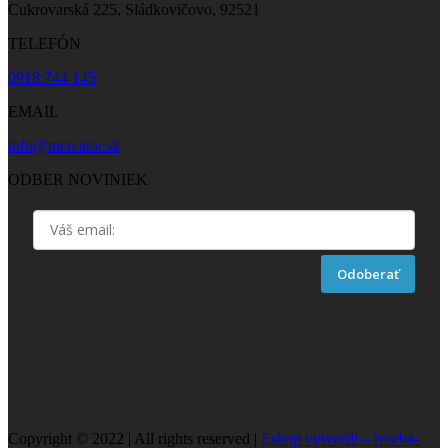
Cukrovarská 225, Sládkovičovo, 92521
TELEFÓN
0918 744 145
EMAIL
info@mercator.sk
ODBER NOVINIEK
Odoberať
Copyright © 2022 | All rights reserved |
Eshop vytvorili – tvorba-