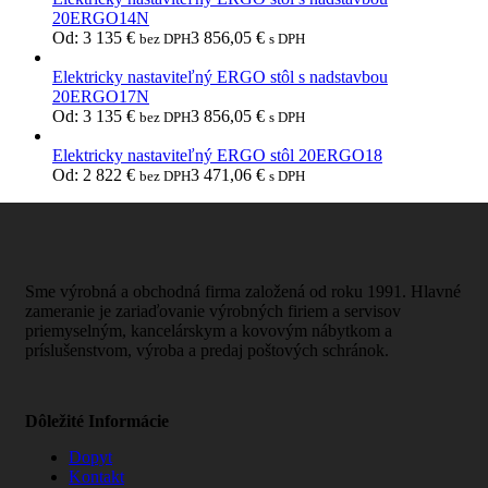
20ERGO14N
Od:
3 135
€
3 856,05
€
bez DPH
s DPH
Elektricky nastaviteľný ERGO stôl s nadstavbou
20ERGO17N
Od:
3 135
€
3 856,05
€
bez DPH
s DPH
Elektricky nastaviteľný ERGO stôl 20ERGO18
Od:
2 822
€
3 471,06
€
bez DPH
s DPH
Sme výrobná a obchodná firma založená od roku 1991. Hlavné
zameranie je zariaďovanie výrobných firiem a servisov
priemyselným, kancelárskym a kovovým nábytkom a
príslušenstvom, výroba a predaj poštových schránok.
Dôležité Informácie
Dopyt
Kontakt