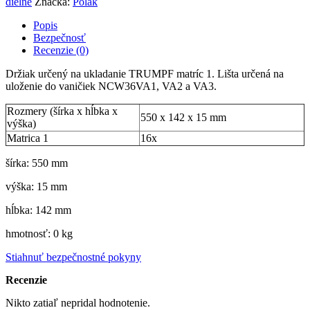
dielne
Značka:
Polak
Popis
Bezpečnosť
Recenzie (0)
Držiak určený na ukladanie TRUMPF matríc 1. Lišta určená na
uloženie do vaničiek NCW36VA1, VA2 a VA3.
Rozmery (šírka x hĺbka x
550 x 142 x 15 mm
výška)
Matrica 1
16x
šírka: 550 mm
výška: 15 mm
hĺbka: 142 mm
hmotnosť: 0 kg
Stiahnuť bezpečnostné pokyny
Recenzie
Nikto zatiaľ nepridal hodnotenie.