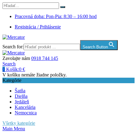
Pracovná doba: Pon-Pia: 8:30 – 16:00 hod
Registrácia / Prihlásenie
Search for:
Search Button
Zavolajte nám
0918 744 145
Search
0
Košík:
0
€
V košíku nemáte žiadne položky.
Kategórie
Šatňa
Dielňa
Jedáleň
Kancelária
Nemocnica
Všetky kategórie
Main Menu