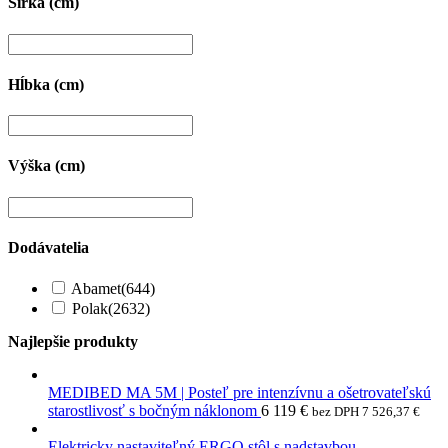
Šírka (cm)
Hĺbka (cm)
Výška (cm)
Dodávatelia
Abamet
(644)
Polak
(2632)
Najlepšie produkty
MEDIBED MA 5M | Posteľ pre intenzívnu a ošetrovateľskú
starostlivosť s bočným náklonom
6 119
€
bez DPH
7 526,37
€
Elektricky nastaviteľný ERGO stôl s nadstavbou