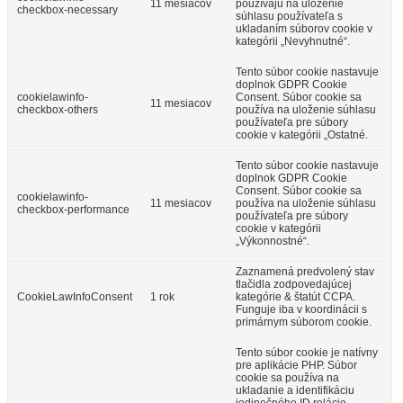
11 mesiacov
používajú na uloženie
checkbox-necessary
súhlasu používateľa s
ukladaním súborov cookie v
kategórii „Nevyhnutné“.
Tento súbor cookie nastavuje
doplnok GDPR Cookie
cookielawinfo-
Consent. Súbor cookie sa
11 mesiacov
checkbox-others
používa na uloženie súhlasu
používateľa pre súbory
cookie v kategórii „Ostatné.
Tento súbor cookie nastavuje
doplnok GDPR Cookie
Consent. Súbor cookie sa
cookielawinfo-
11 mesiacov
používa na uloženie súhlasu
checkbox-performance
používateľa pre súbory
cookie v kategórii
„Výkonnostné“.
Zaznamená predvolený stav
tlačidla zodpovedajúcej
CookieLawInfoConsent
1 rok
kategórie & štatút CCPA.
Funguje iba v koordinácii s
primárnym súborom cookie.
Tento súbor cookie je natívny
pre aplikácie PHP. Súbor
cookie sa používa na
ukladanie a identifikáciu
jedinečného ID relácie