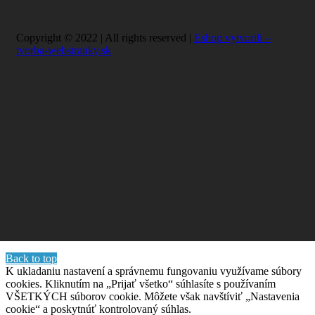
Copyright © 2022 | All rights reserved |
Eshop vytvorili –
tvorba-webstranky.sk
Back to top
K ukladaniu nastavení a správnemu fungovaniu využívame súbory
cookies. Kliknutím na „Prijať všetko“ súhlasíte s používaním
VŠETKÝCH súborov cookie. Môžete však navštíviť „Nastavenia
cookie“ a poskytnúť kontrolovaný súhlas.