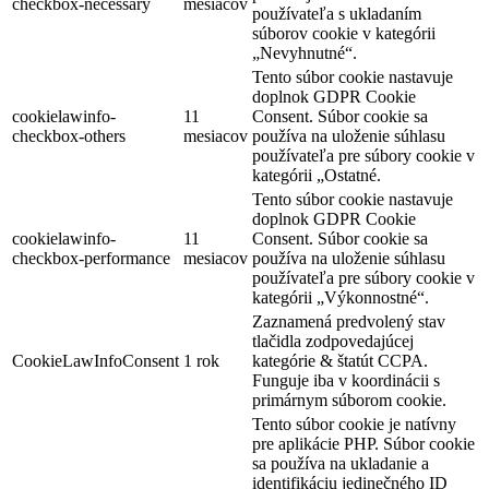
checkbox-necessary
mesiacov
používateľa s ukladaním
súborov cookie v kategórii
„Nevyhnutné“.
Tento súbor cookie nastavuje
doplnok GDPR Cookie
cookielawinfo-
11
Consent. Súbor cookie sa
checkbox-others
mesiacov
používa na uloženie súhlasu
používateľa pre súbory cookie v
kategórii „Ostatné.
Tento súbor cookie nastavuje
doplnok GDPR Cookie
cookielawinfo-
11
Consent. Súbor cookie sa
checkbox-performance
mesiacov
používa na uloženie súhlasu
používateľa pre súbory cookie v
kategórii „Výkonnostné“.
Zaznamená predvolený stav
tlačidla zodpovedajúcej
CookieLawInfoConsent
1 rok
kategórie & štatút CCPA.
Funguje iba v koordinácii s
primárnym súborom cookie.
Tento súbor cookie je natívny
pre aplikácie PHP. Súbor cookie
sa používa na ukladanie a
identifikáciu jedinečného ID