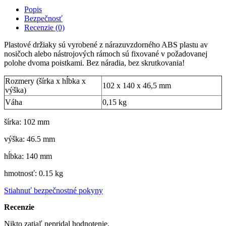
Popis
Bezpečnosť
Recenzie (0)
Plastové držiaky sú vyrobené z nárazuvzdorného ABS plastu av
nosičoch alebo nástrojových rámoch sú fixované v požadovanej
polohe dvoma poistkami. Bez náradia, bez skrutkovania!
Rozmery (šírka x hĺbka x
102 x 140 x 46,5 mm
výška)
Váha
0,15 kg
šírka: 102 mm
výška: 46.5 mm
hĺbka: 140 mm
hmotnosť: 0.15 kg
Stiahnuť bezpečnostné pokyny
Recenzie
Nikto zatiaľ nepridal hodnotenie.