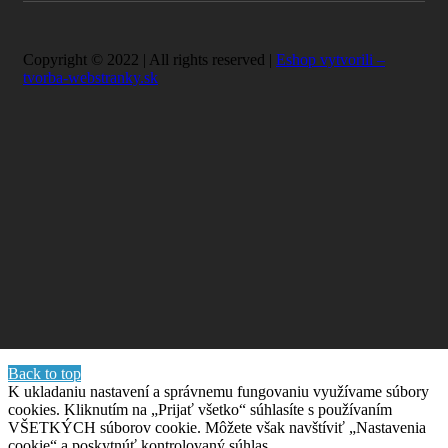
Copyright © 2022 | All rights reserved |
Eshop vytvorili –
tvorba-webstranky.sk
Back to top
K ukladaniu nastavení a správnemu fungovaniu využívame súbory
cookies. Kliknutím na „Prijať všetko“ súhlasíte s používaním
VŠETKÝCH súborov cookie. Môžete však navštíviť „Nastavenia
cookie“ a poskytnúť kontrolovaný súhlas.