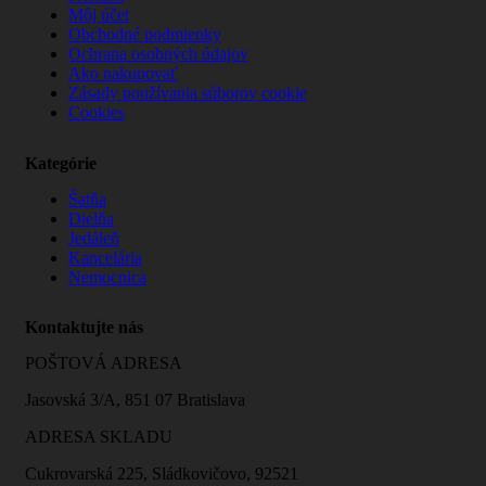
Môj účet
Obchodné podmienky
Ochrana osobných údajov
Ako nakupovať
Zásady používania súborov cookie
Cookies
Kategórie
Šatňa
Dielňa
Jedáleň
Kancelária
Nemocnica
Kontaktujte nás
POŠTOVÁ ADRESA
Jasovská 3/A, 851 07 Bratislava
ADRESA SKLADU
Cukrovarská 225, Sládkovičovo, 92521