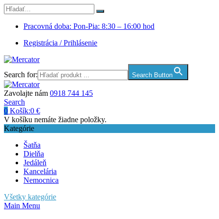
Pracovná doba: Pon-Pia: 8:30 – 16:00 hod
Registrácia / Prihlásenie
Search for:
Search Button
Zavolajte nám
0918 744 145
Search
0
Košík:
0
€
V košíku nemáte žiadne položky.
Kategórie
Šatňa
Dielňa
Jedáleň
Kancelária
Nemocnica
Všetky kategórie
Main Menu