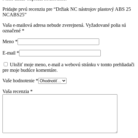
Pridajte prvú recenziu pre “Držiak NC nástrojov plastový ABS 25
NCABS25”
Vaša e-mailová adresa nebude zverejnená.
Vyžadované polia sú
označené
*
Meno
*
E-mail
*
Uložiť moje meno, e-mail a webovú stránku v tomto prehliadači
pre moje budúce komentáre.
Vaše hodnotenie
*
Vaša recenzia
*