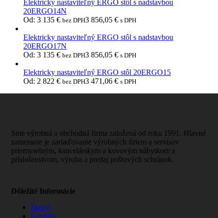
Elektricky nastaviteľný ERGO stôl s nadstavbou
20ERGO14N
Od:
3 135
€
3 856,05
€
bez DPH
s DPH
Elektricky nastaviteľný ERGO stôl s nadstavbou
20ERGO17N
Od:
3 135
€
3 856,05
€
bez DPH
s DPH
Elektricky nastaviteľný ERGO stôl 20ERGO15
Od:
2 822
€
3 471,06
€
bez DPH
s DPH
Sme výrobná a obchodná firma založená od roku 1991. Hlavné
zameranie je zariaďovanie výrobných firiem a servisov
priemyselným, kancelárskym a kovovým nábytkom a
príslušenstvom, výroba a predaj poštových schránok.
Dôležité Informácie
Dopyt
Kontakt