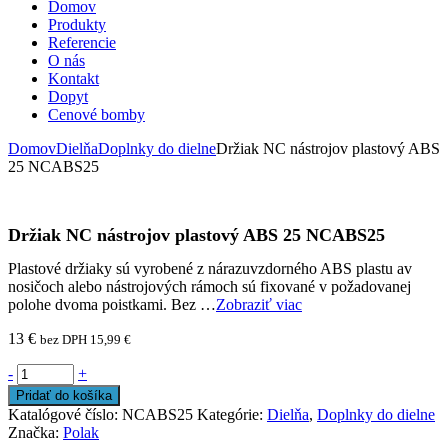
Domov
Produkty
Referencie
O nás
Kontakt
Dopyt
Cenové bomby
Domov
Dielňa
Doplnky do dielne
Držiak NC nástrojov plastový ABS
25 NCABS25
Držiak NC nástrojov plastový ABS 25 NCABS25
Plastové držiaky sú vyrobené z nárazuvzdorného ABS plastu av
nosičoch alebo nástrojových rámoch sú fixované v požadovanej
polohe dvoma poistkami. Bez …
Zobraziť viac
13
€
bez DPH
15,99
€
-
+
Pridať do košíka
Katalógové číslo:
NCABS25
Kategórie:
Dielňa
,
Doplnky do dielne
Značka:
Polak