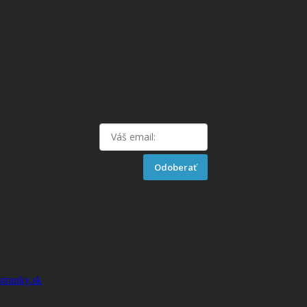
Odoberať
stranky.sk