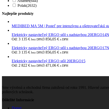
Abamet
(644)
Polak
(2632)
Najlepšie produkty
MEDIBED MA 5M | Posteľ pre intenzívnu a ošetrovateľskú st
Elektricky nastaviteľný ERGO stôl s nadstavbou 20ERGO14
Od:
3 135
€
3 856,05
€
bez DPH
s DPH
Elektricky nastaviteľný ERGO stôl s nadstavbou 20ERGO17
Od:
3 135
€
3 856,05
€
bez DPH
s DPH
Elektricky nastaviteľný ERGO stôl 20ERGO15
Od:
2 822
€
3 471,06
€
bez DPH
s DPH
Sme výrobná a obchodná firma založená od roku 1991. Hlavné zamera
poštových schránok.
Dôležité Informácie
Dopyt