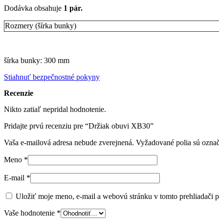
Dodávka obsahuje
1 pár.
Rozmery (šírka bunky)
šírka bunky: 300 mm
Stiahnuť bezpečnostné pokyny
Recenzie
Nikto zatiaľ nepridal hodnotenie.
Pridajte prvú recenziu pre “Držiak obuvi XB30”
Vaša e-mailová adresa nebude zverejnená.
Vyžadované polia sú ozna
Meno
*
E-mail
*
Uložiť moje meno, e-mail a webovú stránku v tomto prehliadači 
Vaše hodnotenie
*