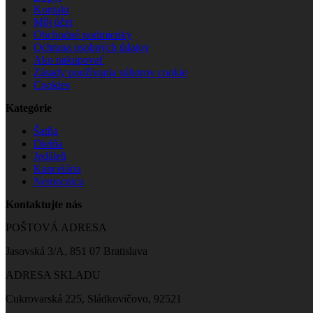
Kontakt
Môj účet
Obchodné podmienky
Ochrana osobných údajov
Ako nakupovať
Zásady používania súborov cookie
Cookies
Kategórie
Šatňa
Dielňa
Jedáleň
Kancelária
Nemocnica
Kontaktujte nás
POŠTOVÁ ADRESA
Jasovská 3/A, 851 07 Bratislava
ADRESA SKLADU
Cukrovarská 225, Sládkovičovo, 92521