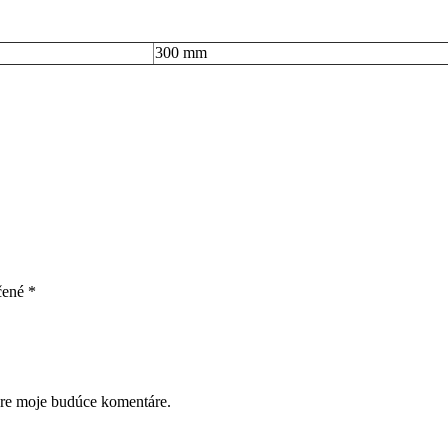
300 mm
čené
*
pre moje budúce komentáre.