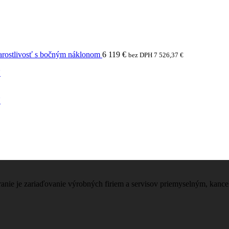
arostlivosť s bočným náklonom
6 119
€
bez DPH
7 526,37
€
N
N
nie je zariaďovanie výrobných firiem a servisov priemyselným, kanc