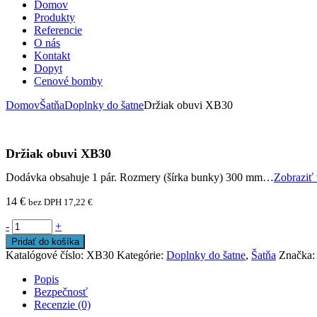
Domov
Produkty
Referencie
O nás
Kontakt
Dopyt
Cenové bomby
Domov
Šatňa
Doplnky do šatne
Držiak obuvi XB30
Držiak obuvi XB30
Dodávka obsahuje 1 pár. Rozmery (šírka bunky) 300 mm…
Zobraziť 
14
€
bez DPH
17,22
€
-
+
Pridať do košíka
Katalógové číslo:
XB30
Kategórie:
Doplnky do šatne
,
Šatňa
Značka
Popis
Bezpečnosť
Recenzie (0)