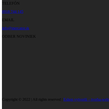
TELEFÓN
0918 744 145
EMAIL
info@mercator.sk
ODBER NOVINIEK
Copyright © 2022 | All rights reserved |
Eshop vytvorili – tvorba-web