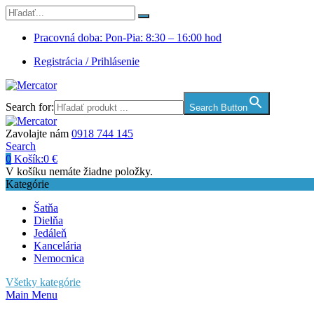
Pracovná doba: Pon-Pia: 8:30 – 16:00 hod
Registrácia / Prihlásenie
Search for:
Search Button
Zavolajte nám
0918 744 145
Search
0
Košík:
0
€
V košíku nemáte žiadne položky.
Kategórie
Šatňa
Dielňa
Jedáleň
Kancelária
Nemocnica
Všetky kategórie
Main Menu