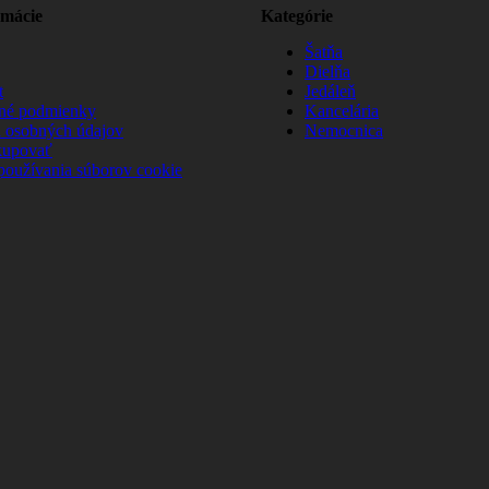
rmácie
Kategórie
Šatňa
Dielňa
t
Jedáleň
né podmienky
Kancelária
 osobných údajov
Nemocnica
kupovať
používania súborov cookie