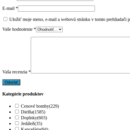
E-mail
*
Uložiť moje meno, e-mail a webovú stránku v tomto prehliadači 
Vaše hodnotenie
*
Vaša recenzia
*
Kategórie produktov
Cenové bomby
(229)
Dielňa
(1585)
Doplnky
(603)
Jedáleň
(35)
Kancelária
(94)