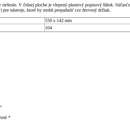
riešenie. V čelnej ploche je vlepený plastový popisový štítok. Súčasť
) pre nástroje, ktoré by mohli prepadnúť cez drevený držiak.
550 x 142 mm
104
”
čené
*