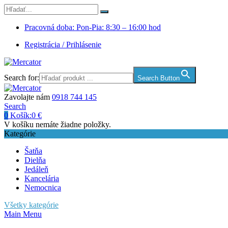
Pracovná doba: Pon-Pia: 8:30 – 16:00 hod
Registrácia / Prihlásenie
Search for:
Search Button
Zavolajte nám
0918 744 145
Search
0
Košík:
0
€
V košíku nemáte žiadne položky.
Kategórie
Šatňa
Dielňa
Jedáleň
Kancelária
Nemocnica
Všetky kategórie
Main Menu