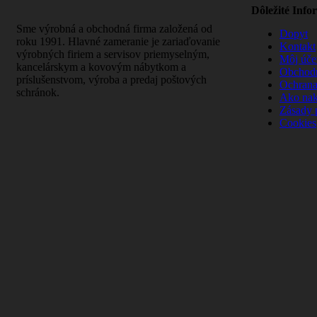
Dôležité Info
Sme výrobná a obchodná firma založená od
Dopyt
roku 1991. Hlavné zameranie je zariaďovanie
Kontakt
výrobných firiem a servisov priemyselným,
Môj úče
kancelárskym a kovovým nábytkom a
Obchod
príslušenstvom, výroba a predaj poštových
Ochrana
schránok.
Ako na
Zásady 
Cookies