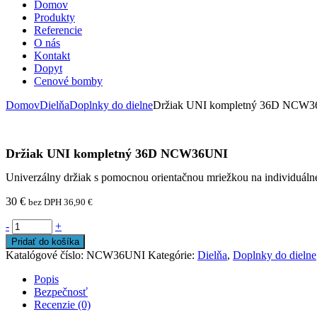
Domov
Produkty
Referencie
O nás
Kontakt
Dopyt
Cenové bomby
Domov
Dielňa
Doplnky do dielne
Držiak UNI kompletný 36D NCW
Držiak UNI kompletný 36D NCW36UNI
Univerzálny držiak s pomocnou orientačnou mriežkou na individuálne
30
€
bez DPH
36,90
€
-
+
Pridať do košíka
Katalógové číslo:
NCW36UNI
Kategórie:
Dielňa
,
Doplnky do dielne
Popis
Bezpečnosť
Recenzie (0)