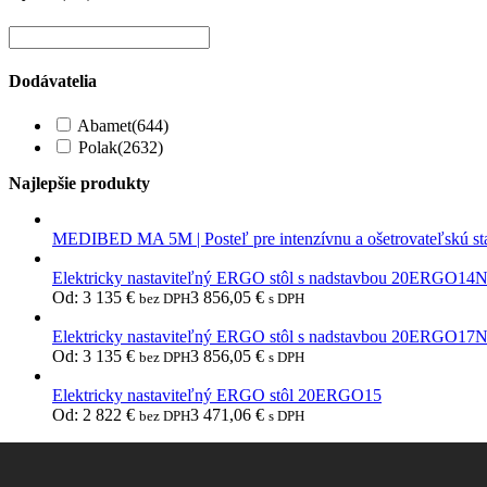
Dodávatelia
Abamet
(644)
Polak
(2632)
Najlepšie produkty
MEDIBED MA 5M | Posteľ pre intenzívnu a ošetrovateľskú st
Elektricky nastaviteľný ERGO stôl s nadstavbou 20ERGO14
Od:
3 135
€
3 856,05
€
bez DPH
s DPH
Elektricky nastaviteľný ERGO stôl s nadstavbou 20ERGO17
Od:
3 135
€
3 856,05
€
bez DPH
s DPH
Elektricky nastaviteľný ERGO stôl 20ERGO15
Od:
2 822
€
3 471,06
€
bez DPH
s DPH