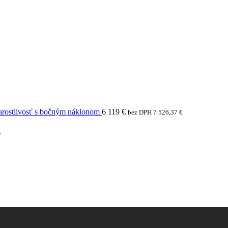
arostlivosť s bočným náklonom
6 119
€
bez DPH
7 526,37
€
N
N