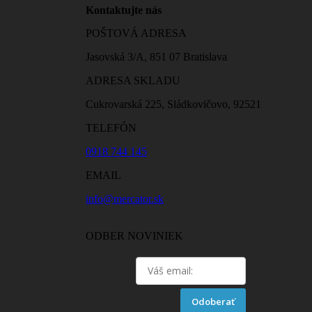
Kontaktujte nás
POŠTOVÁ ADRESA
Jasovská 3/A, 851 07 Bratislava
ADRESA SKLADU
Cukrovarská 225, Sládkovičovo, 92521
TELEFÓN
0918 744 145
EMAIL
info@mercator.sk
ODBER NOVINIEK
Odoberať