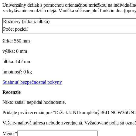
Univerzálny držiak s pomocnou orientačnou mriežkou na individuálne 
zachytávanie emulzií a oleja. Vanička súčasne plní funkciu dna (opory
Rozmery (šírka x hĺbka)
Počet pozícií
šírka: 550 mm
výška: 0 mm
hĺbka: 142 mm
hmotnosť: 0 kg
Stiahnuť bezpečnostné pokyny
Recenzie
Nikto zatiaľ nepridal hodnotenie.
Pridajte prvú recenziu pre “Držiak UNI kompletný 36D NCW36UNI
Vaša e-mailová adresa nebude zverejnená.
Vyžadované polia sú ozna
Meno
*