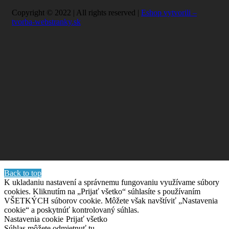
Copyright © 2022 | All rights reserved |
Eshop vytvorili –
tvorba-webstranky.sk
Back to top
K ukladaniu nastavení a správnemu fungovaniu využívame súbory
cookies. Kliknutím na „Prijať všetko“ súhlasíte s používaním
VŠETKÝCH súborov cookie. Môžete však navštíviť „Nastavenia
cookie“ a poskytnúť kontrolovaný súhlas.
Nastavenia cookie
Prijať všetko
Súhlas môžete odmietnuť
tu.