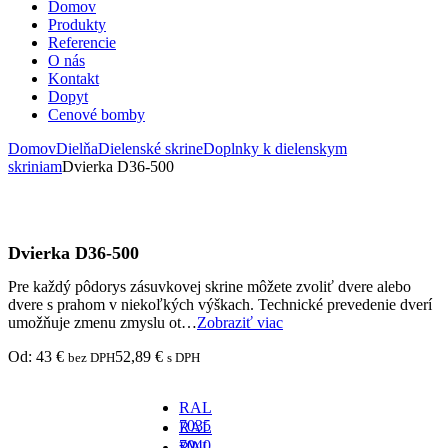
Domov
Produkty
Referencie
O nás
Kontakt
Dopyt
Cenové bomby
Domov
Dielňa
Dielenské skrine
Doplnky k dielenskym
skriniam
Dvierka D36-500
Dvierka D36-500
Pre každý pôdorys zásuvkovej skrine môžete zvoliť dvere alebo
dvere s prahom v niekoľkých výškach. Technické prevedenie dverí
umožňuje zmenu zmyslu ot…
Zobraziť viac
Od:
43
€
52,89
€
bez DPH
s DPH
RAL
7035
RAL
- v
7040
RAL