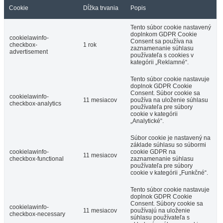
Cookie
Dĺžka trvania
Popis
Tento súbor cookie nastavený
doplnkom GDPR Cookie
cookielawinfo-
Consent sa používa na
checkbox-
1 rok
zaznamenanie súhlasu
advertisement
používateľa s cookies v
kategórii „Reklamné“.
Tento súbor cookie nastavuje
doplnok GDPR Cookie
Consent. Súbor cookie sa
cookielawinfo-
11 mesiacov
používa na uloženie súhlasu
checkbox-analytics
používateľa pre súbory
cookie v kategórii
„Analytické“.
Súbor cookie je nastavený na
základe súhlasu so súbormi
cookielawinfo-
cookie GDPR na
11 mesiacov
checkbox-functional
zaznamenanie súhlasu
používateľa pre súbory
cookie v kategórii „Funkčné“.
Tento súbor cookie nastavuje
doplnok GDPR Cookie
Consent. Súbory cookie sa
cookielawinfo-
11 mesiacov
používajú na uloženie
checkbox-necessary
súhlasu používateľa s