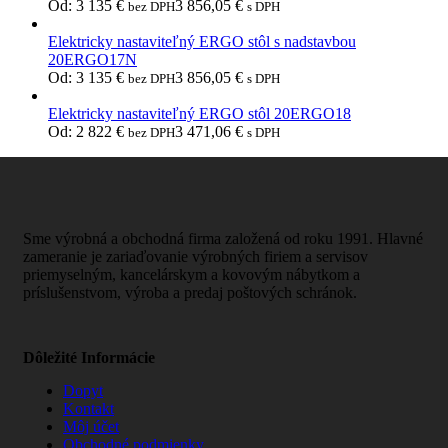
Od:
3 135
€
3 856,05
€
bez DPH
s DPH
Elektricky nastaviteľný ERGO stôl s nadstavbou
20ERGO17N
Od:
3 135
€
3 856,05
€
bez DPH
s DPH
Elektricky nastaviteľný ERGO stôl 20ERGO18
Od:
2 822
€
3 471,06
€
bez DPH
s DPH
Sme výrobná a obchodná firma založená od roku 1991. Hlavné
zameranie je zariaďovanie výrobných firiem a servisov
priemyselným, kancelárskym a kovovým nábytkom a
príslušenstvom, výroba a predaj poštových schránok.
Dôležité Informácie
Dopyt
Kontakt
Môj účet
Obchodné podmienky