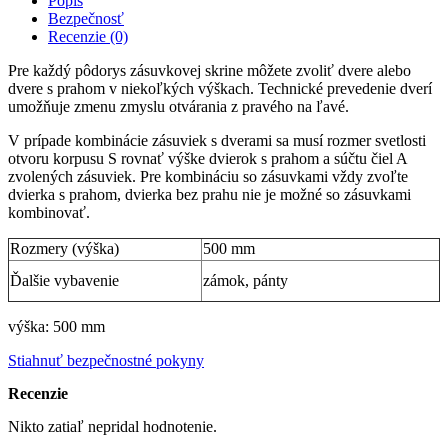
Popis
Bezpečnosť
Recenzie (0)
Pre každý pôdorys zásuvkovej skrine môžete zvoliť dvere alebo
dvere s prahom v niekoľkých výškach. Technické prevedenie dverí
umožňuje zmenu zmyslu otvárania z pravého na ľavé.
V prípade kombinácie zásuviek s dverami sa musí rozmer svetlosti
otvoru korpusu S rovnať výške dvierok s prahom a súčtu čiel A
zvolených zásuviek. Pre kombináciu so zásuvkami vždy zvoľte
dvierka s prahom, dvierka bez prahu nie je možné so zásuvkami
kombinovať.
Rozmery (výška)
500 mm
Ďalšie vybavenie
zámok, pánty
výška: 500 mm
Stiahnuť bezpečnostné pokyny
Recenzie
Nikto zatiaľ nepridal hodnotenie.