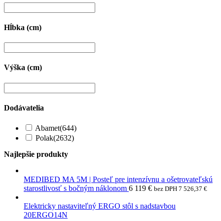
Hĺbka (cm)
Výška (cm)
Dodávatelia
Abamet
(644)
Polak
(2632)
Najlepšie produkty
MEDIBED MA 5M | Posteľ pre intenzívnu a ošetrovateľskú
starostlivosť s bočným náklonom
6 119
€
bez DPH
7 526,37
€
Elektricky nastaviteľný ERGO stôl s nadstavbou
20ERGO14N