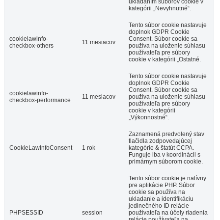
ukladaním súborov cookie v
kategórii „Nevyhnutné“.
Tento súbor cookie nastavuje
doplnok GDPR Cookie
cookielawinfo-
Consent. Súbor cookie sa
11 mesiacov
checkbox-others
používa na uloženie súhlasu
používateľa pre súbory
cookie v kategórii „Ostatné.
Tento súbor cookie nastavuje
doplnok GDPR Cookie
Consent. Súbor cookie sa
cookielawinfo-
11 mesiacov
používa na uloženie súhlasu
checkbox-performance
používateľa pre súbory
cookie v kategórii
„Výkonnostné“.
Zaznamená predvolený stav
tlačidla zodpovedajúcej
CookieLawInfoConsent
1 rok
kategórie & štatút CCPA.
Funguje iba v koordinácii s
primárnym súborom cookie.
Tento súbor cookie je natívny
pre aplikácie PHP. Súbor
cookie sa používa na
ukladanie a identifikáciu
jedinečného ID relácie
PHPSESSID
session
používateľa na účely riadenia
relácie používateľa na