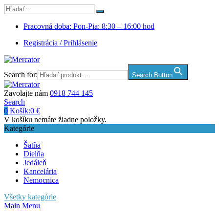
Pracovná doba: Pon-Pia: 8:30 – 16:00 hod
Registrácia / Prihlásenie
Search for:
Search Button
Zavolajte nám
0918 744 145
Search
0
Košík:
0
€
V košíku nemáte žiadne položky.
Kategórie
Šatňa
Dielňa
Jedáleň
Kancelária
Nemocnica
Všetky kategórie
Main Menu