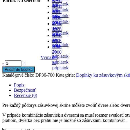
Farba
:
No selection
RAL
príplatok
za
-
7016
RAL
príplatok
za
-
7035
RAL
príplatok
za
- v
7040
RAL
príplatok
cene
-
5012
RAL
za
- v
1023
RAL
príplatok
cene
-
5010
RAL
za
- v
2008
RAL
príplatok
cene
-
5007
RAL
za
-
3000
príplatok
za
Vymazať
-
príplatok
za
-
+
príplatok
Pridať do košíka
Katalógové číslo:
DP36-700
Kategórie:
Doplnky ku zásuvkovým skr
Popis
Bezpečnosť
Recenzie (0)
Pre každý pôdorys zásuvkovej skrine môžete zvoliť dvere alebo dve
V prípade kombinácie zásuviek s dverami sa musí rozmer svetlosti ot
prahom, dvierka bez prahu nie je možné so zásuvkami kombinovať.