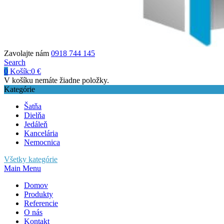
Zavolajte nám
0918 744 145
Search
0
Košík:
0
€
V košíku nemáte žiadne položky.
Kategórie
Šatňa
Dielňa
Jedáleň
Kancelária
Nemocnica
Všetky kategórie
Main Menu
Domov
Produkty
Referencie
O nás
Kontakt