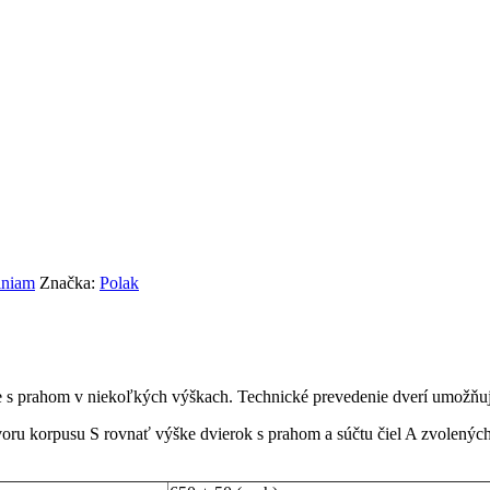
iniam
Značka:
Polak
re s prahom v niekoľkých výškach. Technické prevedenie dverí umožňu
voru korpusu S rovnať výške dvierok s prahom a súčtu čiel A zvolenýc