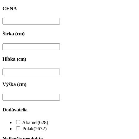
CENA
Šírka (cm)
Hĺbka (cm)
Výška (cm)
Dodávatelia
Abamet
(628)
Polak
(2632)
Najlepšie produkty