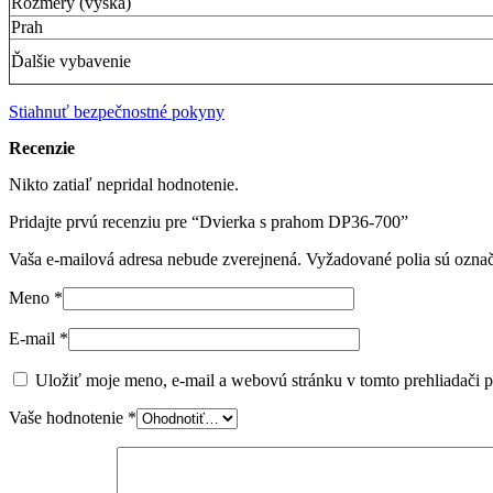
Rozmery (výška)
Prah
Ďalšie vybavenie
Stiahnuť bezpečnostné pokyny
Recenzie
Nikto zatiaľ nepridal hodnotenie.
Pridajte prvú recenziu pre “Dvierka s prahom DP36-700”
Vaša e-mailová adresa nebude zverejnená.
Vyžadované polia sú ozna
Meno
*
E-mail
*
Uložiť moje meno, e-mail a webovú stránku v tomto prehliadači 
Vaše hodnotenie
*