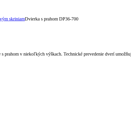
vým skriniam
Dvierka s prahom DP36-700
ere s prahom v niekoľkých výškach. Technické prevedenie dverí umož