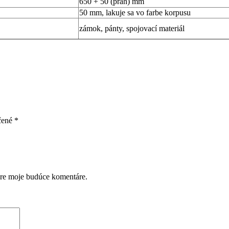
650 + 50 (prah) mm
50 mm, lakuje sa vo farbe korpusu
zámok, pánty, spojovací materiál
čené
*
pre moje budúce komentáre.