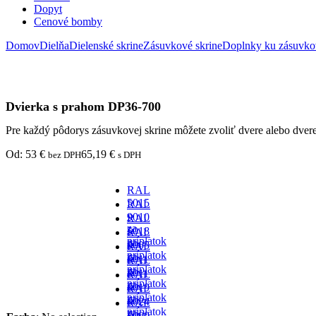
Dopyt
Cenové bomby
Domov
Dielňa
Dielenské skrine
Zásuvkové skrine
Doplnky ku zásuvko
Dvierka s prahom DP36-700
Pre každý pôdorys zásuvkovej skrine môžete zvoliť dvere alebo dv
Od:
53
€
65,19
€
bez DPH
s DPH
RAL
5015
RAL
-
9010
RAL
za
-
5018
RAL
príplatok
za
-
9005
RAL
príplatok
za
-
6011
RAL
príplatok
za
-
8011
RAL
príplatok
za
-
6019
RAL
príplatok
za
-
6024
RAL
príplatok
za
-
7000