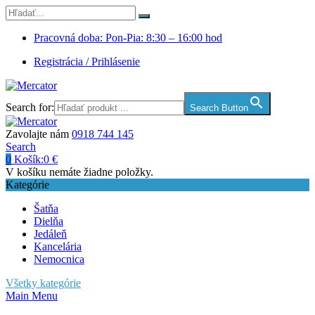
Pracovná doba: Pon-Pia: 8:30 – 16:00 hod
Registrácia / Prihlásenie
Search for:
Search Button
Zavolajte nám
0918 744 145
Search
0
Košík:
0
€
V košíku nemáte žiadne položky.
Kategórie
Šatňa
Dielňa
Jedáleň
Kancelária
Nemocnica
Všetky kategórie
Main Menu