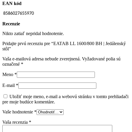
EAN kód
8586027655970
Recenzie
Nikto zatiaľ nepridal hodnotenie.
Pridajte prvú recenziu pre “EATAB LL 1600/800 BH | Jedálenský
stôl”
Vaša e-mailová adresa nebude zverejnená.
Vyžadované polia sú
označené
*
Meno
*
E-mail
*
Uložiť moje meno, e-mail a webovú stránku v tomto prehliadači
pre moje budúce komentáre.
Vaše hodnotenie
*
Vaša recenzia
*