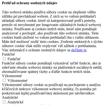
Prehľad ochrany osobných údajov
Táto webová stránka používa súbory cookie na zlepšenie vášho
zážitku pri prechádzaní webom. Z nich sa vo vašom prehliadači
ukladajú súbory cookie, ktoré sú kategorizované podľa potreby,
pretože sú nevyhnutné pre fungovanie základných funkcií webovej
stránky. Používame aj cookies tretích strán, ktoré nám pomáhajú
analyzovať a pochopiť, ako používate túto webovú stránku. Tieto
cookies budú uložené vo vašom prehliadači iba s vaším súhlasom.
Máte tiež možnosť zrušiť tieto cookies. Zrušenie niektorých z týchto
súborov cookie však môže ovplyvniť váš zážitok z prehliadania.
Viac informácií o ochrane osobných údajov sa
dočítate tu
Funkčné
Funkčné
Funkčné súbory cookie pomáhajú vykonávať určité funkcie, ako je
zdieľanie obsahu webovej stránky na platformách sociálnych médií,
zhromažďovanie spätnej väzby a ďalšie funkcie tretích strán.
Výkonnostné
Výkonnostné
Výkonnostné súbory cookie sa používajú na pochopenie a analýzu
kľúčových indexov výkonnosti webovej stránky, čo pomáha pri
poskytovaní lepšej používateľskej skúsenosti pre návštevníkov.
Analytické
Analytické