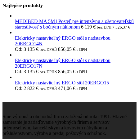
Najlepšie produkty
MEDIBED MA 5M | Posteľ pre intenzívnu a ošetrovateľskú
starostlivosť s bočným náklonom
6 119
€
bez DPH
7 526,37
€
Elektricky nastaviteľný ERGO stôl s nadstavbou
20ERGO14N
Od:
3 135
€
3 856,05
€
bez DPH
s DPH
Elektricky nastaviteľný ERGO stôl s nadstavbou
20ERGO17N
Od:
3 135
€
3 856,05
€
bez DPH
s DPH
Elektricky nastaviteľný ERGO stôl 20ERGO15
Od:
2 822
€
3 471,06
€
bez DPH
s DPH
Sme výrobná a obchodná firma založená od roku 1991. Hlavné
zameranie je zariaďovanie výrobných firiem a servisov
priemyselným, kancelárskym a kovovým nábytkom a
príslušenstvom, výroba a predaj poštových schránok.