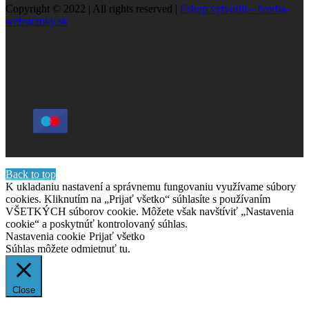
Copyright © 2022 | All rights reserved |
Eshop vytvorili – tvorba-
webstranky.sk
Back to top
K ukladaniu nastavení a správnemu fungovaniu využívame súbory
cookies. Kliknutím na „Prijať všetko“ súhlasíte s používaním
VŠETKÝCH súborov cookie. Môžete však navštíviť „Nastavenia
cookie“ a poskytnúť kontrolovaný súhlas.
Nastavenia cookie
Prijať všetko
Súhlas môžete odmietnuť
tu.
Close