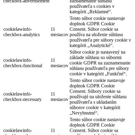
checkbox-advertisement
zaznamenanie súhlasu
používateľa s cookies v
kategórii „Reklamné“.
Tento súbor cookie nastavuje
doplnok GDPR Cookie
cookielawinfo-
11
Consent. Súbor cookie sa
checkbox-analytics
mesiacov
používa na uloženie súhlasu
používateľa pre súbory cookie v
kategórii „Analytické“.
Súbor cookie je nastavený na
základe súhlasu so súbormi
cookielawinfo-
11
cookie GDPR na zaznamenanie
checkbox-functional
mesiacov
súhlasu používateľa pre súbory
cookie v kategórii „Funkčné“.
Tento súbor cookie nastavuje
doplnok GDPR Cookie
Consent. Súbory cookie sa
cookielawinfo-
11
používajú na uloženie súhlasu
checkbox-necessary
mesiacov
používateľa s ukladaním
súborov cookie v kategórii
„Nevyhnutné“.
Tento súbor cookie nastavuje
doplnok GDPR Cookie
cookielawinfo-
11
Consent. Súbor cookie sa