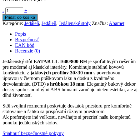
-
+
Pridať do košíka
Kategórie:
Jedáleň
,
Jedáleň
,
Jedálenské stoly
Značka:
Abamet
Popis
Bezpečnosť
EAN kód
Recenzie (0)
Jedálenský stôl
EATAB LL 1600/800 BH
je spoľahlivým riešením
pre moderné aj klasické interiéry. Kombinuje stabilnú kovovú
konštrukciu z
jaklových profilov 30×30 mm
s povrchovou
úpravou v čiernom práškovom laku a dosku z kvalitného
drevolaminátu (DTD)
s hrúbkou 18 mm
. Elegantný bukový dekor
dosky spolu s odolnými ABS hranami zaručuje nielen estetiku, ale aj
dlhú životnosť.
Stôl svojimi rozmermi poskytuje dostatok priestoru pre komfortné
stolovanie a ľahko sa prispôsobí rôznym priestorom.
Ak preferujete iné veľkosti, neváhajte si prezrieť našu kompletnú
ponuku jedálenských stolov.
Stiahnuť bezpečnostné pokyny