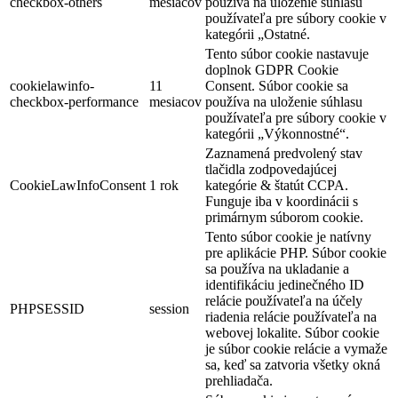
checkbox-others
mesiacov
používa na uloženie súhlasu
používateľa pre súbory cookie v
kategórii „Ostatné.
Tento súbor cookie nastavuje
doplnok GDPR Cookie
cookielawinfo-
11
Consent. Súbor cookie sa
checkbox-performance
mesiacov
používa na uloženie súhlasu
používateľa pre súbory cookie v
kategórii „Výkonnostné“.
Zaznamená predvolený stav
tlačidla zodpovedajúcej
CookieLawInfoConsent
1 rok
kategórie & štatút CCPA.
Funguje iba v koordinácii s
primárnym súborom cookie.
Tento súbor cookie je natívny
pre aplikácie PHP. Súbor cookie
sa používa na ukladanie a
identifikáciu jedinečného ID
relácie používateľa na účely
PHPSESSID
session
riadenia relácie používateľa na
webovej lokalite. Súbor cookie
je súbor cookie relácie a vymaže
sa, keď sa zatvoria všetky okná
prehliadača.