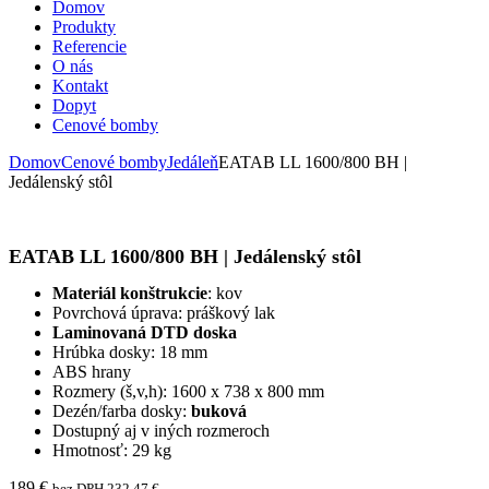
Domov
Produkty
Referencie
O nás
Kontakt
Dopyt
Cenové bomby
Domov
Cenové bomby
Jedáleň
EATAB LL 1600/800 BH |
Jedálenský stôl
EATAB LL 1600/800 BH | Jedálenský stôl
Materiál konštrukcie
: kov
Povrchová úprava: práškový lak
Laminovaná DTD doska
Hrúbka dosky: 18 mm
ABS hrany
Rozmery (š,v,h): 1600 x 738 x 800 mm
Dezén/farba dosky:
buková
Dostupný aj v iných rozmeroch
Hmotnosť: 29 kg
189
€
bez DPH
232,47
€