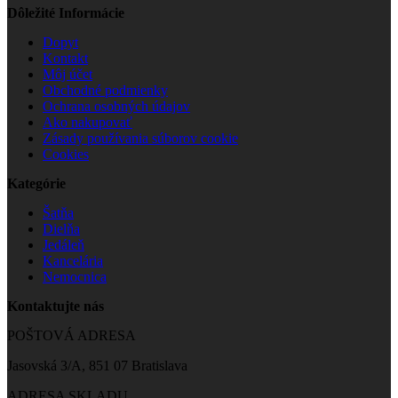
Dôležité Informácie
Dopyt
Kontakt
Môj účet
Obchodné podmienky
Ochrana osobných údajov
Ako nakupovať
Zásady používania súborov cookie
Cookies
Kategórie
Šatňa
Dielňa
Jedáleň
Kancelária
Nemocnica
Kontaktujte nás
POŠTOVÁ ADRESA
Jasovská 3/A, 851 07 Bratislava
ADRESA SKLADU