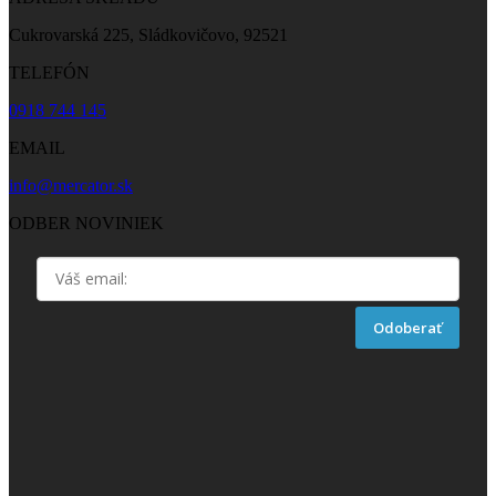
Cukrovarská 225, Sládkovičovo, 92521
TELEFÓN
0918 744 145
EMAIL
info@mercator.sk
ODBER NOVINIEK
Odoberať