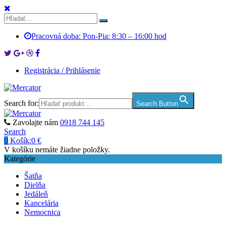
Pracovná doba: Pon-Pia: 8:30 – 16:00 hod
Registrácia / Prihlásenie
Search for:
Search Button
Zavolajte nám
0918 744 145
Search
0
Košík:
0
€
V košíku nemáte žiadne položky.
Kategórie
Šatňa
Dielňa
Jedáleň
Kancelária
Nemocnica