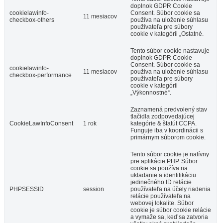
doplnok GDPR Cookie
cookielawinfo-
Consent. Súbor cookie sa
11 mesiacov
checkbox-others
používa na uloženie súhlasu
používateľa pre súbory
cookie v kategórii „Ostatné.
Tento súbor cookie nastavuje
doplnok GDPR Cookie
Consent. Súbor cookie sa
cookielawinfo-
11 mesiacov
používa na uloženie súhlasu
checkbox-performance
používateľa pre súbory
cookie v kategórii
„Výkonnostné“.
Zaznamená predvolený stav
tlačidla zodpovedajúcej
CookieLawInfoConsent
1 rok
kategórie & štatút CCPA.
Funguje iba v koordinácii s
primárnym súborom cookie.
Tento súbor cookie je natívny
pre aplikácie PHP. Súbor
cookie sa používa na
ukladanie a identifikáciu
jedinečného ID relácie
PHPSESSID
session
používateľa na účely riadenia
relácie používateľa na
webovej lokalite. Súbor
cookie je súbor cookie relácie
a vymaže sa, keď sa zatvoria