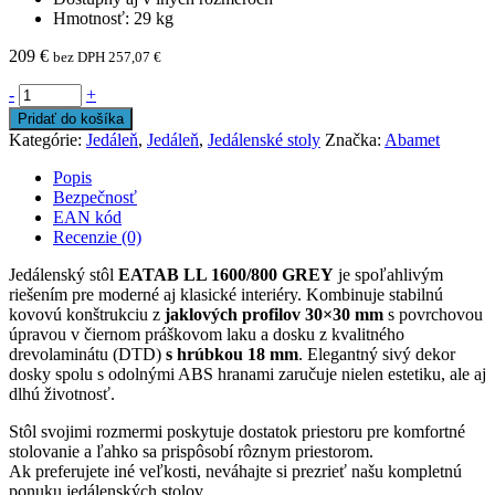
Hmotnosť: 29 kg
209
€
bez DPH
257,07
€
-
+
Pridať do košíka
Kategórie:
Jedáleň
,
Jedáleň
,
Jedálenské stoly
Značka:
Abamet
Popis
Bezpečnosť
EAN kód
Recenzie (0)
Jedálenský stôl
EATAB LL 1600/800 GREY
je spoľahlivým
riešením pre moderné aj klasické interiéry. Kombinuje stabilnú
kovovú konštrukciu z
jaklových profilov 30×30 mm
s povrchovou
úpravou v čiernom práškovom laku a dosku z kvalitného
drevolaminátu (DTD)
s hrúbkou 18 mm
. Elegantný sivý dekor
dosky spolu s odolnými ABS hranami zaručuje nielen estetiku, ale aj
dlhú životnosť.
Stôl svojimi rozmermi poskytuje dostatok priestoru pre komfortné
stolovanie a ľahko sa prispôsobí rôznym priestorom.
Ak preferujete iné veľkosti, neváhajte si prezrieť našu kompletnú
ponuku jedálenských stolov.