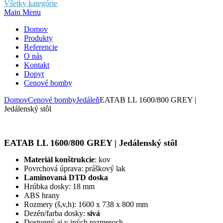
Všetky kategórie
Main Menu
Domov
Produkty
Referencie
O nás
Kontakt
Dopyt
Cenové bomby
Domov
Cenové bomby
Jedáleň
EATAB LL 1600/800 GREY |
Jedálenský stôl
EATAB LL 1600/800 GREY | Jedálenský stôl
Materiál konštrukcie
: kov
Povrchová úprava: práškový lak
Laminovaná DTD doska
Hrúbka dosky: 18 mm
ABS hrany
Rozmery (š,v,h): 1600 x 738 x 800 mm
Dezén/farba dosky:
sivá
Dostupný aj v iných rozmeroch