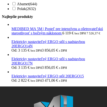
Abamet
(644)
Polak
(2632)
Najlepšie produkty
MEDIBED MA 5M | Posteľ pre intenzívnu a ošetrovateľskú
starostlivosť s bočným náklonom
6 119
€
bez DPH
7 526,37
€
Elektricky nastaviteľný ERGO stôl s nadstavbou
20ERGO14N
Od:
3 135
€
3 856,05
€
bez DPH
s DPH
Elektricky nastaviteľný ERGO stôl s nadstavbou
20ERGO17N
Od:
3 135
€
3 856,05
€
bez DPH
s DPH
Elektricky nastaviteľný ERGO stôl 20ERGO15
Od:
2 822
€
3 471,06
€
bez DPH
s DPH