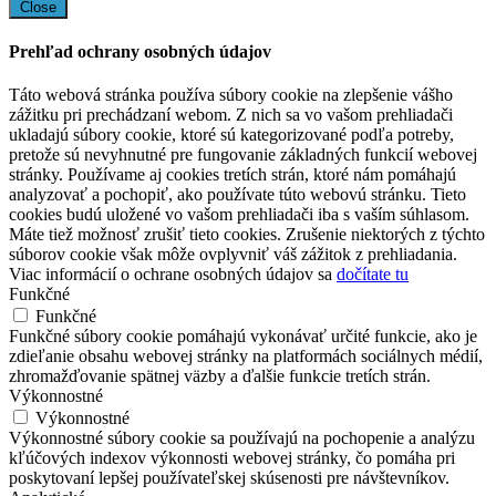
Close
Prehľad ochrany osobných údajov
Táto webová stránka používa súbory cookie na zlepšenie vášho
zážitku pri prechádzaní webom. Z nich sa vo vašom prehliadači
ukladajú súbory cookie, ktoré sú kategorizované podľa potreby,
pretože sú nevyhnutné pre fungovanie základných funkcií webovej
stránky. Používame aj cookies tretích strán, ktoré nám pomáhajú
analyzovať a pochopiť, ako používate túto webovú stránku. Tieto
cookies budú uložené vo vašom prehliadači iba s vaším súhlasom.
Máte tiež možnosť zrušiť tieto cookies. Zrušenie niektorých z týchto
súborov cookie však môže ovplyvniť váš zážitok z prehliadania.
Viac informácií o ochrane osobných údajov sa
dočítate tu
Funkčné
Funkčné
Funkčné súbory cookie pomáhajú vykonávať určité funkcie, ako je
zdieľanie obsahu webovej stránky na platformách sociálnych médií,
zhromažďovanie spätnej väzby a ďalšie funkcie tretích strán.
Výkonnostné
Výkonnostné
Výkonnostné súbory cookie sa používajú na pochopenie a analýzu
kľúčových indexov výkonnosti webovej stránky, čo pomáha pri
poskytovaní lepšej používateľskej skúsenosti pre návštevníkov.