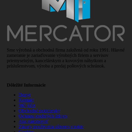
Sme výrobná a obchodná firma založená od roku 1991. Hlavné
zameranie je zariaďovanie výrobných firiem a servisov
priemyselným, kancelárskym a kovovým nábytkom a
príslušenstvom, výroba a predaj poštových schránok.
Dôležité Informácie
Dopyt
Kontakt
Môj účet
Obchodné podmienky
Ochrana osobných údajov
Ako nakupovať
Zásady používania súborov cookie
Cookies