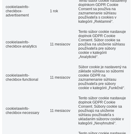
Tento súbor cookie nastavený
doplnkom GDPR Cookie
cookielawinfo-
Consent sa používa na
checkbox-
1 rok
zaznamenanie súhlasu
advertisement
používateľa s cookies v
kategórii „Reklamné“.
Tento súbor cookie nastavuje
doplnok GDPR Cookie
Consent. Súbor cookie sa
cookielawinfo-
11 mesiacov
používa na uloženie súhlasu
checkbox-analytics
používateľa pre súbory
cookie v kategórii
„Analytické“.
Súbor cookie je nastavený na
základe súhlasu so súbormi
cookielawinfo-
cookie GDPR na
11 mesiacov
checkbox-functional
zaznamenanie súhlasu
používateľa pre súbory
cookie v kategórii „Funkčné“.
Tento súbor cookie nastavuje
doplnok GDPR Cookie
Consent. Súbory cookie sa
cookielawinfo-
11 mesiacov
používajú na uloženie
checkbox-necessary
súhlasu používateľa s
ukladaním súborov cookie v
kategórii „Nevyhnutné“.
Tento súbor cookie nastavuje