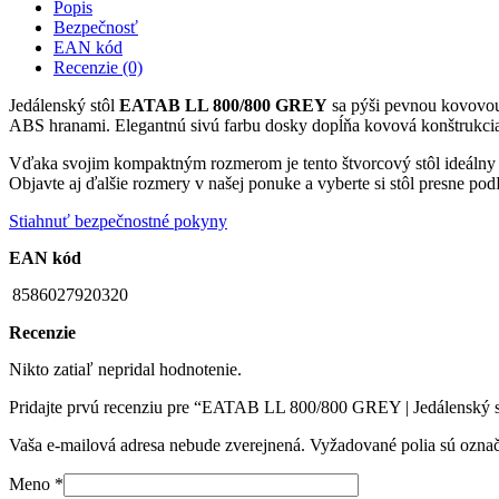
Popis
Bezpečnosť
EAN kód
Recenzie (0)
Jedálenský stôl
EATAB LL 800/800 GREY
sa pýši pevnou kovovou 
ABS hranami. Elegantnú sivú farbu dosky dopĺňa kovová konštrukci
Vďaka svojim kompaktným rozmerom je tento štvorcový stôl ideálny p
Objavte aj ďalšie rozmery v našej ponuke a vyberte si stôl presne podľ
Stiahnuť bezpečnostné pokyny
EAN kód
8586027920320
Recenzie
Nikto zatiaľ nepridal hodnotenie.
Pridajte prvú recenziu pre “EATAB LL 800/800 GREY | Jedálenský s
Vaša e-mailová adresa nebude zverejnená.
Vyžadované polia sú ozna
Meno
*