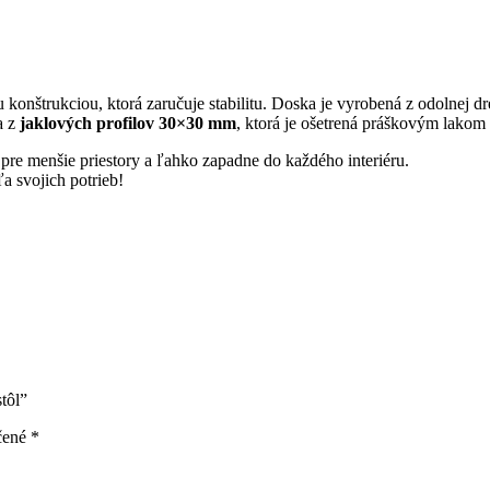
konštrukciou, ktorá zaručuje stabilitu. Doska je vyrobená z odolnej
a z
jaklových profilov 30×30 mm
, ktorá je ošetrená práškovým lakom 
re menšie priestory a ľahko zapadne do každého interiéru.
a svojich potrieb!
tôl”
čené
*