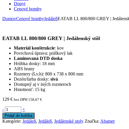
Dopyt
Cenové bomby
Domov
Cenové bomby
Jedáleň
EATAB LL 800/800 GREY | Jedálensk
EATAB LL 800/800 GREY | Jedálenský stôl
Materiál konštrukcie
: kov
Povrchová úprava: práškový lak
Laminovaná DTD doska
Hrúbka dosky: 18 mm
ABS hrany
Rozmery (š,v,h): 800 x 738 x 800 mm
Dezén/farba dosky:
sivá
Dostupný aj v iných rozmeroch
Hmotnosť: 15 kg
129
€
bez DPH
158,67
€
-
+
Pridať do košíka
Kategórie:
Jedáleň
,
Jedáleň
,
Jedálenské stoly
Značka:
Abamet