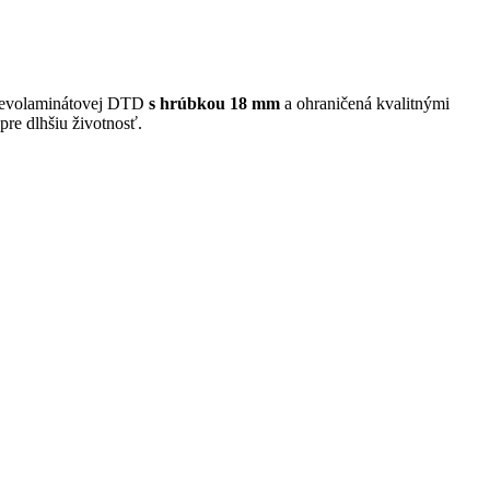
 drevolaminátovej DTD
s hrúbkou 18 mm
a ohraničená kvalitnými
pre dlhšiu životnosť.