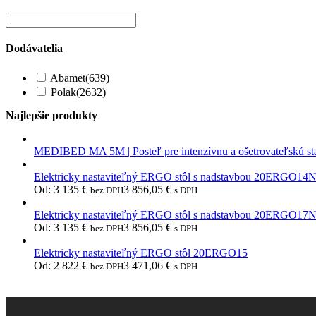
Dodávatelia
Abamet
(639)
Polak
(2632)
Najlepšie produkty
MEDIBED MA 5M | Posteľ pre intenzívnu a ošetrovateľskú st
Elektricky nastaviteľný ERGO stôl s nadstavbou 20ERGO14
Od:
3 135
€
3 856,05
€
bez DPH
s DPH
Elektricky nastaviteľný ERGO stôl s nadstavbou 20ERGO17
Od:
3 135
€
3 856,05
€
bez DPH
s DPH
Elektricky nastaviteľný ERGO stôl 20ERGO15
Od:
2 822
€
3 471,06
€
bez DPH
s DPH