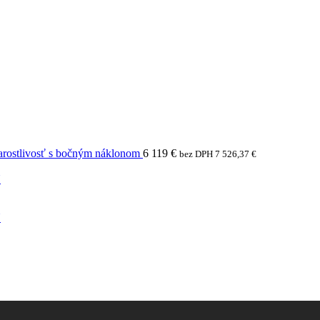
arostlivosť s bočným náklonom
6 119
€
bez DPH
7 526,37
€
N
N