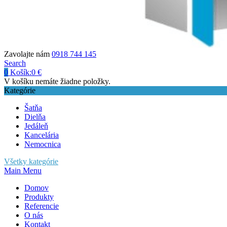
Zavolajte nám
0918 744 145
Search
0
Košík:
0
€
V košíku nemáte žiadne položky.
Kategórie
Šatňa
Dielňa
Jedáleň
Kancelária
Nemocnica
Všetky kategórie
Main Menu
Domov
Produkty
Referencie
O nás
Kontakt