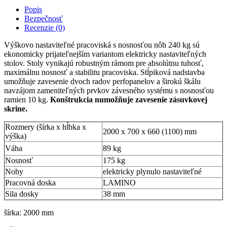
Popis
Bezpečnosť
Recenzie (0)
Výškovo nastaviteľné pracoviská s nosnosťou nôh 240 kg sú
ekonomicky prijateľnejším variantom elektricky nastaviteľných
stolov. Stoly vynikajú robustným rámom pre absolútnu tuhosť,
maximálnu nosnosť a stabilitu pracoviska. Stĺpiková nadstavba
umožňuje zavesenie dvoch radov perfopanelov a širokú škálu
navzájom zameniteľných prvkov závesného systému s nosnosťou
ramien 10 kg.
Konštrukcia numožňuje zavesenie zásuvkovej
skrine.
Rozmery (šírka x hĺbka x
2000 x 700 x 660 (1100) mm
výška)
Váha
89 kg
Nosnosť
175 kg
Nohy
elektricky plynulo nastaviteľné
Pracovná doska
LAMINO
Sila dosky
38 mm
šírka: 2000 mm