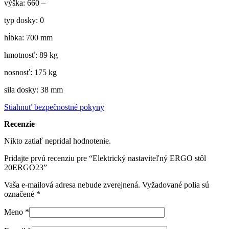
výška: 660 –
typ dosky: 0
hĺbka: 700 mm
hmotnosť: 89 kg
nosnosť: 175 kg
sila dosky: 38 mm
Stiahnuť bezpečnostné pokyny
Recenzie
Nikto zatiaľ nepridal hodnotenie.
Pridajte prvú recenziu pre “Elektrický nastaviteľný ERGO stôl
20ERGO23”
Vaša e-mailová adresa nebude zverejnená.
Vyžadované polia sú
označené
*
Meno
*