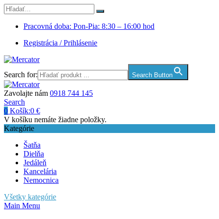
Pracovná doba: Pon-Pia: 8:30 – 16:00 hod
Registrácia / Prihlásenie
Search for:
Search Button
Zavolajte nám
0918 744 145
Search
0
Košík:
0
€
V košíku nemáte žiadne položky.
Kategórie
Šatňa
Dielňa
Jedáleň
Kancelária
Nemocnica
Všetky kategórie
Main Menu