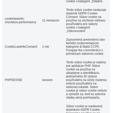
cookie v kategórii „Ostatné.
Tento súbor cookie nastavuje
doplnok GDPR Cookie
Consent. Súbor cookie sa
cookielawinfo-
11 mesiacov
používa na uloženie súhlasu
checkbox-performance
používateľa pre súbory
cookie v kategórii
„Výkonnostné“.
Zaznamená predvolený stav
tlačidla zodpovedajúcej
CookieLawInfoConsent
1 rok
kategórie & štatút CCPA.
Funguje iba v koordinácii s
primárnym súborom cookie.
Tento súbor cookie je natívny
pre aplikácie PHP. Súbor
cookie sa používa na
ukladanie a identifikáciu
jedinečného ID relácie
PHPSESSID
session
používateľa na účely riadenia
relácie používateľa na
webovej lokalite. Súbor
cookie je súbor cookie relácie
a vymaže sa, keď sa zatvoria
všetky okná prehliadača.
Súbor cookie je nastavený
doplnkom GDPR Cookie