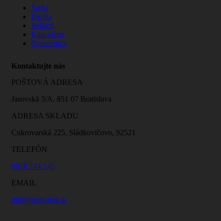
Šatňa
Dielňa
Jedáleň
Kancelária
Nemocnica
Kontaktujte nás
POŠTOVÁ ADRESA
Jasovská 3/A, 851 07 Bratislava
ADRESA SKLADU
Cukrovarská 225, Sládkovičovo, 92521
TELEFÓN
0918 744 145
EMAIL
info@mercator.sk