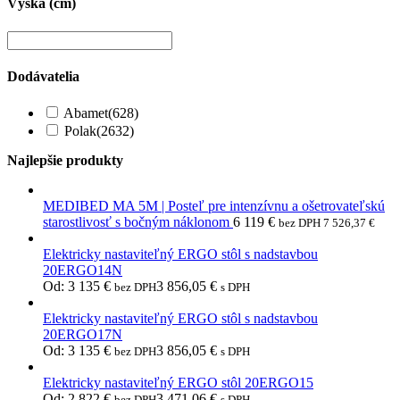
Výška (cm)
Dodávatelia
Abamet
(628)
Polak
(2632)
Najlepšie produkty
MEDIBED MA 5M | Posteľ pre intenzívnu a ošetrovateľskú
starostlivosť s bočným náklonom
6 119
€
bez DPH
7 526,37
€
Elektricky nastaviteľný ERGO stôl s nadstavbou
20ERGO14N
Od:
3 135
€
3 856,05
€
bez DPH
s DPH
Elektricky nastaviteľný ERGO stôl s nadstavbou
20ERGO17N
Od:
3 135
€
3 856,05
€
bez DPH
s DPH
Elektricky nastaviteľný ERGO stôl 20ERGO15
Od:
2 822
€
3 471,06
€
bez DPH
s DPH