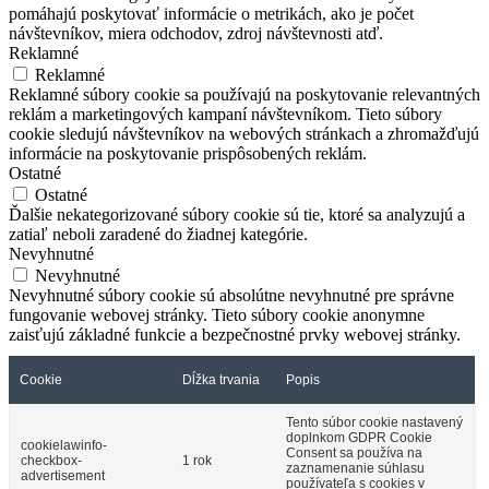
pomáhajú poskytovať informácie o metrikách, ako je počet
návštevníkov, miera odchodov, zdroj návštevnosti atď.
Reklamné
Reklamné
Reklamné súbory cookie sa používajú na poskytovanie relevantných
reklám a marketingových kampaní návštevníkom. Tieto súbory
cookie sledujú návštevníkov na webových stránkach a zhromažďujú
informácie na poskytovanie prispôsobených reklám.
Ostatné
Ostatné
Ďalšie nekategorizované súbory cookie sú tie, ktoré sa analyzujú a
zatiaľ neboli zaradené do žiadnej kategórie.
Nevyhnutné
Nevyhnutné
Nevyhnutné súbory cookie sú absolútne nevyhnutné pre správne
fungovanie webovej stránky. Tieto súbory cookie anonymne
zaisťujú základné funkcie a bezpečnostné prvky webovej stránky.
Cookie
Dĺžka trvania
Popis
Tento súbor cookie nastavený
doplnkom GDPR Cookie
cookielawinfo-
Consent sa používa na
checkbox-
1 rok
zaznamenanie súhlasu
advertisement
používateľa s cookies v