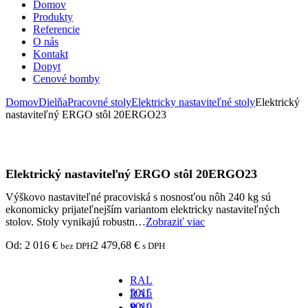
Domov
Produkty
Referencie
O nás
Kontakt
Dopyt
Cenové bomby
Domov
Dielňa
Pracovné stoly
Elektricky nastaviteľné stoly
Elektrický
nastaviteľný ERGO stôl 20ERGO23
Elektrický nastaviteľný ERGO stôl 20ERGO23
Výškovo nastaviteľné pracoviská s nosnosťou nôh 240 kg sú
ekonomicky prijateľnejším variantom elektricky nastaviteľných
stolov. Stoly vynikajú robustn…
Zobraziť viac
Od:
2 016
€
2 479,68
€
bez DPH
s DPH
RAL
5015
RAL
-
9010
RAL