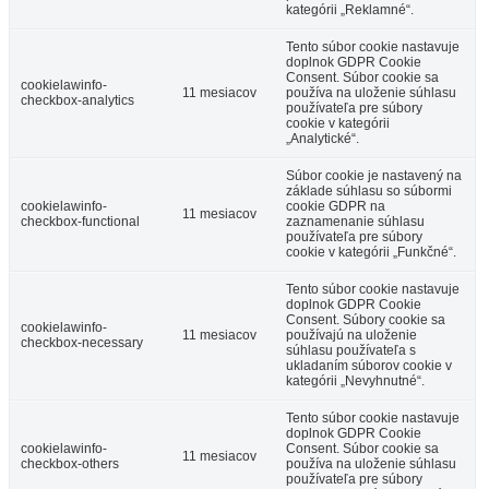
kategórii „Reklamné“.
Tento súbor cookie nastavuje
doplnok GDPR Cookie
Consent. Súbor cookie sa
cookielawinfo-
11 mesiacov
používa na uloženie súhlasu
checkbox-analytics
používateľa pre súbory
cookie v kategórii
„Analytické“.
Súbor cookie je nastavený na
základe súhlasu so súbormi
cookielawinfo-
cookie GDPR na
11 mesiacov
checkbox-functional
zaznamenanie súhlasu
používateľa pre súbory
cookie v kategórii „Funkčné“.
Tento súbor cookie nastavuje
doplnok GDPR Cookie
Consent. Súbory cookie sa
cookielawinfo-
11 mesiacov
používajú na uloženie
checkbox-necessary
súhlasu používateľa s
ukladaním súborov cookie v
kategórii „Nevyhnutné“.
Tento súbor cookie nastavuje
doplnok GDPR Cookie
cookielawinfo-
Consent. Súbor cookie sa
11 mesiacov
checkbox-others
používa na uloženie súhlasu
používateľa pre súbory