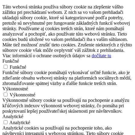
Táto webová stránka používa súbory cookie na zlepšenie vášho
zážitku pri prechádzaní webom. Z nich sa vo vašom prehliadači
ukladajú súbory cookie, ktoré sú kategorizované podľa potreby,
pretože sú nevyhnutné pre fungovanie základných funkcií webovej
stránky. Používame aj cookies tretích strán, ktoré nám pomáhajú
analyzovať a pochopiť, ako používate túto webovú stránku. Tieto
cookies budú uložené vo vašom prehliadači iba s vaším súhlasom.
Máte tiež možnosť zrušiť tieto cookies. Zrušenie niektorých z týchto
súborov cookie však môže ovplyvniť váš zážitok z prehliadania.
Viac informácií o ochrane osobných údajov sa
dočítate tu
Funkčné
Funkčné
Funkčné súbory cookie pomáhajú vykonávať určité funkcie, ako je
zdieľanie obsahu webovej stránky na platformách sociálnych médií,
zhromažďovanie spätnej väzby a ďalšie funkcie tretích strán.
Výkonnostné
Výkonnostné
Výkonnostné súbory cookie sa používajú na pochopenie a analýzu
kľúčových indexov výkonnosti webovej stránky, čo pomáha pri
poskytovaní lepšej používateľskej skúsenosti pre návštevníkov.
Analytické
Analytické
Analytické cookies sa používajú na pochopenie toho, ako
návštevníci interagujú s webovou stránkou. Tieto súbory cookie