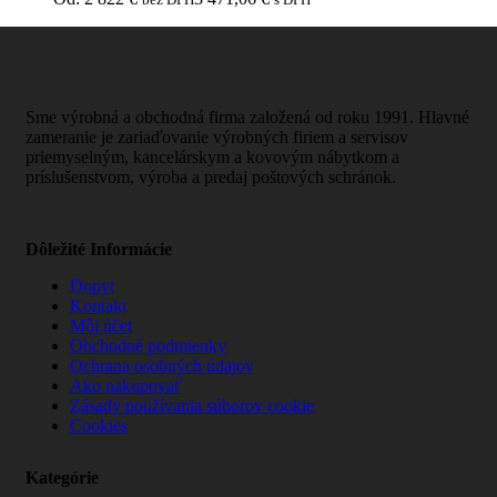
Sme výrobná a obchodná firma založená od roku 1991. Hlavné
zameranie je zariaďovanie výrobných firiem a servisov
priemyselným, kancelárskym a kovovým nábytkom a
príslušenstvom, výroba a predaj poštových schránok.
Dôležité Informácie
Dopyt
Kontakt
Môj účet
Obchodné podmienky
Ochrana osobných údajov
Ako nakupovať
Zásady používania súborov cookie
Cookies
Kategórie