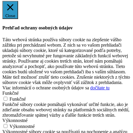
Close
Prehľad ochrany osobných údajov
Táto webová stránka používa súbory cookie na zlepšenie vášho
zážitku pri prechádzaní webom. Z nich sa vo vašom prehliadači
ukladajú súbory cookie, ktoré sú kategorizované podľa potreby,
pretože sú nevyhnutné pre fungovanie základných funkcií webovej
stránky. Používame aj cookies tretích strán, ktoré nám pomáhajú
analyzovať a pochopiť, ako používate túto webovú stránku. Tieto
cookies budú uložené vo vašom prehliadači iba s vaším súhlasom.
Máte tiež možnosť zrušiť tieto cookies. Zrušenie niektorých z týchto
súborov cookie však môže ovplyvniť váš zážitok z prehliadania.
Viac informácií o ochrane osobných údajov sa
dočítate tu
Funkčné
Funkčné
Funkčné súbory cookie pomáhajú vykonávať určité funkcie, ako je
zdieľanie obsahu webovej stránky na platformách sociálnych médií,
zhromažďovanie spätnej väzby a ďalšie funkcie tretích strán.
Výkonnostné
Výkonnostné
Výkonnostné súbory cookie sa používajú na pochopenie a analýzu