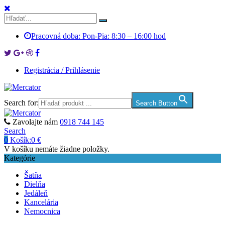
Pracovná doba: Pon-Pia: 8:30 – 16:00 hod
Registrácia / Prihlásenie
Search for:
Search Button
Zavolajte nám
0918 744 145
Search
0
Košík:
0
€
V košíku nemáte žiadne položky.
Kategórie
Šatňa
Dielňa
Jedáleň
Kancelária
Nemocnica