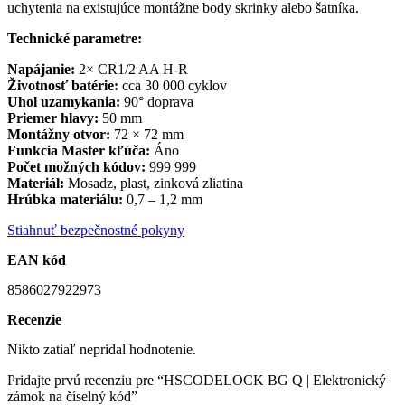
uchytenia na existujúce montážne body skrinky alebo šatníka.
Technické parametre:
Napájanie:
2× CR1/2 AA H-R
Životnosť batérie:
cca 30 000 cyklov
Uhol uzamykania:
90° doprava
Priemer hlavy:
50 mm
Montážny otvor:
72 × 72 mm
Funkcia Master kľúča:
Áno
Počet možných kódov:
999 999
Materiál:
Mosadz, plast, zinková zliatina
Hrúbka materiálu:
0,7 – 1,2 mm
Stiahnuť bezpečnostné pokyny
EAN kód
8586027922973
Recenzie
Nikto zatiaľ nepridal hodnotenie.
Pridajte prvú recenziu pre “HSCODELOCK BG Q | Elektronický
zámok na číselný kód”