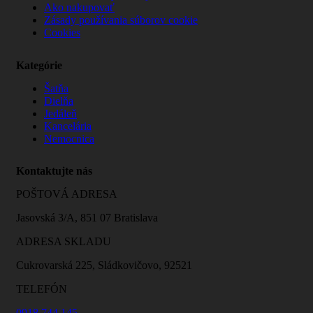
Ako nakupovať
Zásady používania súborov cookie
Cookies
Kategórie
Šatňa
Dielňa
Jedáleň
Kancelária
Nemocnica
Kontaktujte nás
POŠTOVÁ ADRESA
Jasovská 3/A, 851 07 Bratislava
ADRESA SKLADU
Cukrovarská 225, Sládkovičovo, 92521
TELEFÓN
0918 744 145