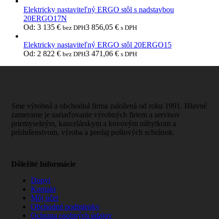
Elektricky nastaviteľný ERGO stôl s nadstavbou
20ERGO17N
Od:
3 135
€
3 856,05
€
bez DPH
s DPH
Elektricky nastaviteľný ERGO stôl 20ERGO15
Od:
2 822
€
3 471,06
€
bez DPH
s DPH
Sme výrobná a obchodná firma založená od roku 1991. Hlavné
zameranie je zariaďovanie výrobných firiem a servisov
priemyselným, kancelárskym a kovovým nábytkom a
príslušenstvom, výroba a predaj poštových schránok.
Dôležité Informácie
Dopyt
Kontakt
Môj účet
Obchodné podmienky
Ochrana osobných údajov