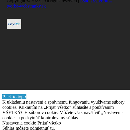
Copyright © 2022 | All rights reserved |
Eshop vytvorili –
tvorba-webstranky.sk
Back to top
K ukladaniu nastavení a správnemu fungovaniu využívame súbory
cookies. Kliknutím na „Prijať všetko“ súhlasíte s používaním
VŠETKÝCH súborov cookie. Môžete však navštíviť „Nastavenia
cookie“ a poskytnúť kontrolovaný súhlas.
Nastavenia cookie
Prijať všetko
Súhlas môžete odmietnuť
tu.