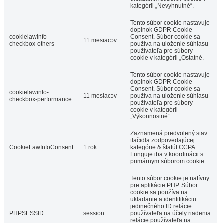
kategórii „Nevyhnutné“.
Tento súbor cookie nastavuje
doplnok GDPR Cookie
cookielawinfo-
Consent. Súbor cookie sa
11 mesiacov
checkbox-others
používa na uloženie súhlasu
používateľa pre súbory
cookie v kategórii „Ostatné.
Tento súbor cookie nastavuje
doplnok GDPR Cookie
Consent. Súbor cookie sa
cookielawinfo-
11 mesiacov
používa na uloženie súhlasu
checkbox-performance
používateľa pre súbory
cookie v kategórii
„Výkonnostné“.
Zaznamená predvolený stav
tlačidla zodpovedajúcej
CookieLawInfoConsent
1 rok
kategórie & štatút CCPA.
Funguje iba v koordinácii s
primárnym súborom cookie.
Tento súbor cookie je natívny
pre aplikácie PHP. Súbor
cookie sa používa na
ukladanie a identifikáciu
jedinečného ID relácie
PHPSESSID
session
používateľa na účely riadenia
relácie používateľa na