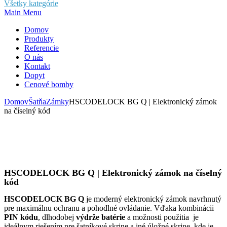
Všetky kategórie
Main Menu
Domov
Produkty
Referencie
O nás
Kontakt
Dopyt
Cenové bomby
Domov
Šatňa
Zámky
HSCODELOCK BG Q | Elektronický zámok
na číselný kód
HSCODELOCK BG Q | Elektronický zámok na číselný
kód
HSCODELOCK BG Q
je moderný elektronický zámok navrhnutý
pre maximálnu ochranu a pohodlné ovládanie. Vďaka kombinácii
PIN kódu
, dlhodobej
výdrže batérie
a možnosti použitia je
ideálnym riešením pre šatníkové skrine a iné úložné skrine, kde je