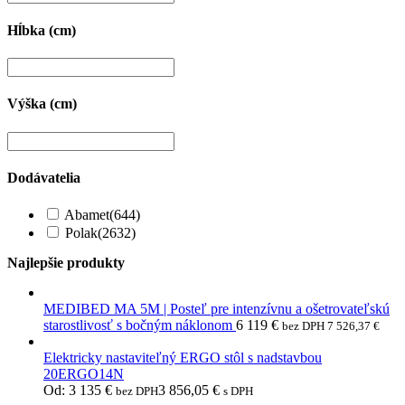
Hĺbka (cm)
Výška (cm)
Dodávatelia
Abamet
(644)
Polak
(2632)
Najlepšie produkty
MEDIBED MA 5M | Posteľ pre intenzívnu a ošetrovateľskú
starostlivosť s bočným náklonom
6 119
€
bez DPH
7 526,37
€
Elektricky nastaviteľný ERGO stôl s nadstavbou
20ERGO14N
Od:
3 135
€
3 856,05
€
bez DPH
s DPH