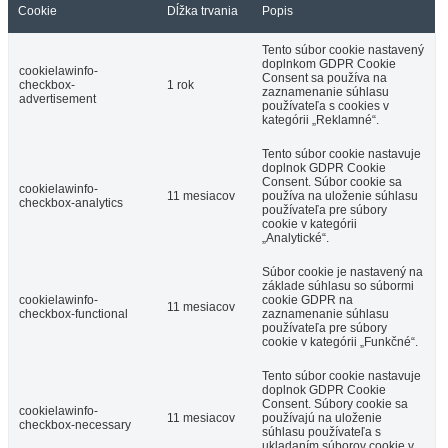
Cookie
Dĺžka trvania
Popis
Tento súbor cookie nastavený
doplnkom GDPR Cookie
cookielawinfo-
Consent sa používa na
checkbox-
1 rok
zaznamenanie súhlasu
advertisement
používateľa s cookies v
kategórii „Reklamné“.
Tento súbor cookie nastavuje
doplnok GDPR Cookie
Consent. Súbor cookie sa
cookielawinfo-
11 mesiacov
používa na uloženie súhlasu
checkbox-analytics
používateľa pre súbory
cookie v kategórii
„Analytické“.
Súbor cookie je nastavený na
základe súhlasu so súbormi
cookielawinfo-
cookie GDPR na
11 mesiacov
checkbox-functional
zaznamenanie súhlasu
používateľa pre súbory
cookie v kategórii „Funkčné“.
Tento súbor cookie nastavuje
doplnok GDPR Cookie
Consent. Súbory cookie sa
cookielawinfo-
11 mesiacov
používajú na uloženie
checkbox-necessary
súhlasu používateľa s
ukladaním súborov cookie v