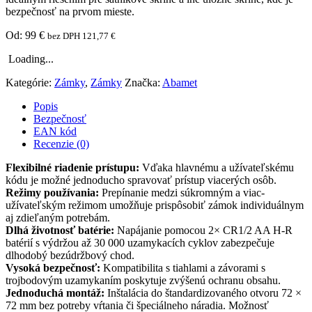
bezpečnosť na prvom mieste.
Od:
99
€
bez DPH
121,77
€
Loading...
Kategórie:
Zámky
,
Zámky
Značka:
Abamet
Popis
Bezpečnosť
EAN kód
Recenzie (0)
Flexibilné riadenie prístupu:
Vďaka hlavnému a užívateľskému
kódu je možné jednoducho spravovať prístup viacerých osôb.
Režimy používania:
Prepínanie medzi súkromným a viac-
užívateľským režimom umožňuje prispôsobiť zámok individuálnym
aj zdieľaným potrebám.
Dlhá životnosť batérie:
Napájanie pomocou 2× CR1/2 AA H-R
batérií s výdržou až 30 000 uzamykacích cyklov zabezpečuje
dlhodobý bezúdržbový chod.
Vysoká bezpečnosť:
Kompatibilita s tiahlami a závorami s
trojbodovým uzamykaním poskytuje zvýšenú ochranu obsahu.
Jednoduchá montáž:
Inštalácia do štandardizovaného otvoru 72 ×
72 mm bez potreby vŕtania či špeciálneho náradia. Možnosť