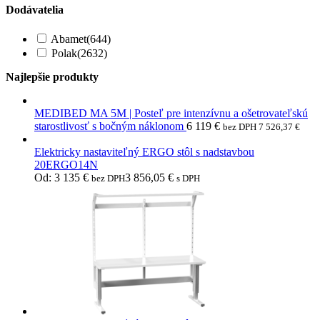
Dodávatelia
Abamet
(644)
Polak
(2632)
Najlepšie produkty
MEDIBED MA 5M | Posteľ pre intenzívnu a ošetrovateľskú
starostlivosť s bočným náklonom
6 119
€
bez DPH
7 526,37
€
Elektricky nastaviteľný ERGO stôl s nadstavbou
20ERGO14N
Od:
3 135
€
3 856,05
€
bez DPH
s DPH