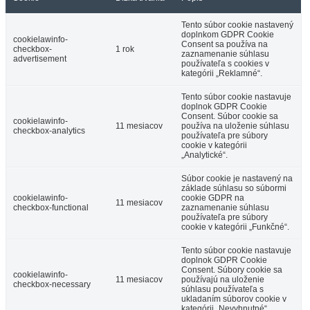
Tento súbor cookie nastavený
doplnkom GDPR Cookie
cookielawinfo-
Consent sa používa na
checkbox-
1 rok
zaznamenanie súhlasu
advertisement
používateľa s cookies v
kategórii „Reklamné“.
Tento súbor cookie nastavuje
doplnok GDPR Cookie
Consent. Súbor cookie sa
cookielawinfo-
11 mesiacov
používa na uloženie súhlasu
checkbox-analytics
používateľa pre súbory
cookie v kategórii
„Analytické“.
Súbor cookie je nastavený na
základe súhlasu so súbormi
cookielawinfo-
cookie GDPR na
11 mesiacov
checkbox-functional
zaznamenanie súhlasu
používateľa pre súbory
cookie v kategórii „Funkčné“.
Tento súbor cookie nastavuje
doplnok GDPR Cookie
Consent. Súbory cookie sa
cookielawinfo-
11 mesiacov
používajú na uloženie
checkbox-necessary
súhlasu používateľa s
ukladaním súborov cookie v
kategórii „Nevyhnutné“.