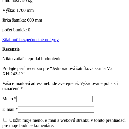
hmotnosť: 40 kg
Výška: 1700 mm
šírka šatníka: 600 mm
počet buniek: 0
Stiahnuť bezpečnostné pokyny
Recenzie
Nikto zatiaľ nepridal hodnotenie.
Pridajte prvú recenziu pre “Jednoradová šatníková skriňa V2
XHD42-17”
Vaša e-mailová adresa nebude zverejnená.
Vyžadované polia sú
označené
*
Meno
*
E-mail
*
Uložiť moje meno, e-mail a webovú stránku v tomto prehliadači
pre moje budúce komentáre.