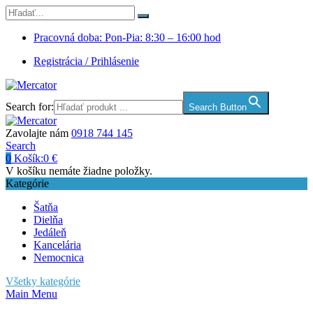
Pracovná doba: Pon-Pia: 8:30 – 16:00 hod
Registrácia / Prihlásenie
Search for:
Search Button
Zavolajte nám
0918 744 145
Search
0
Košík:
0
€
V košíku nemáte žiadne položky.
Kategórie
Šatňa
Dielňa
Jedáleň
Kancelária
Nemocnica
Všetky kategórie
Main Menu