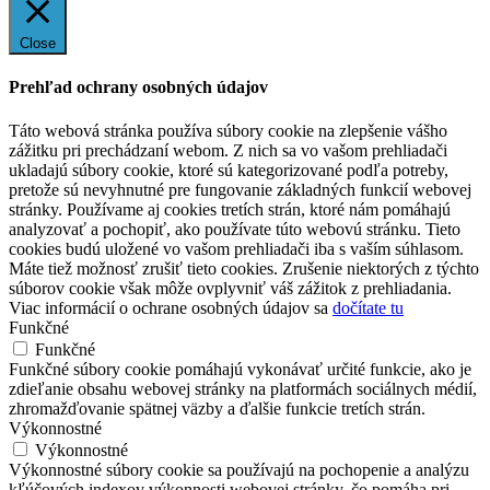
Close
Prehľad ochrany osobných údajov
Táto webová stránka používa súbory cookie na zlepšenie vášho
zážitku pri prechádzaní webom. Z nich sa vo vašom prehliadači
ukladajú súbory cookie, ktoré sú kategorizované podľa potreby,
pretože sú nevyhnutné pre fungovanie základných funkcií webovej
stránky. Používame aj cookies tretích strán, ktoré nám pomáhajú
analyzovať a pochopiť, ako používate túto webovú stránku. Tieto
cookies budú uložené vo vašom prehliadači iba s vaším súhlasom.
Máte tiež možnosť zrušiť tieto cookies. Zrušenie niektorých z týchto
súborov cookie však môže ovplyvniť váš zážitok z prehliadania.
Viac informácií o ochrane osobných údajov sa
dočítate tu
Funkčné
Funkčné
Funkčné súbory cookie pomáhajú vykonávať určité funkcie, ako je
zdieľanie obsahu webovej stránky na platformách sociálnych médií,
zhromažďovanie spätnej väzby a ďalšie funkcie tretích strán.
Výkonnostné
Výkonnostné
Výkonnostné súbory cookie sa používajú na pochopenie a analýzu
kľúčových indexov výkonnosti webovej stránky, čo pomáha pri