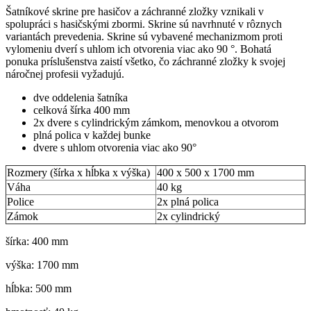
Šatníkové skrine pre hasičov a záchranné zložky vznikali v
spolupráci s hasičskými zbormi. Skrine sú navrhnuté v rôznych
variantách prevedenia. Skrine sú vybavené mechanizmom proti
vylomeniu dverí s uhlom ich otvorenia viac ako 90 °. Bohatá
ponuka príslušenstva zaistí všetko, čo záchranné zložky k svojej
náročnej profesii vyžadujú.
dve oddelenia šatníka
celková šírka 400 mm
2x dvere s cylindrickým zámkom, menovkou a otvorom
plná polica v každej bunke
dvere s uhlom otvorenia viac ako 90°
Rozmery (šírka x hĺbka x výška)
400 x 500 x 1700 mm
Váha
40 kg
Police
2x plná polica
Zámok
2x cylindrický
šírka: 400 mm
výška: 1700 mm
hĺbka: 500 mm