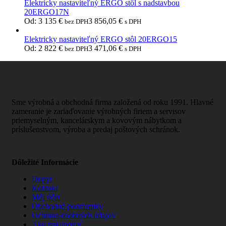
Elektricky nastaviteľný ERGO stôl s nadstavbou
20ERGO17N
Od:
3 135
€
3 856,05
€
bez DPH
s DPH
Elektricky nastaviteľný ERGO stôl 20ERGO15
Od:
2 822
€
3 471,06
€
bez DPH
s DPH
Sme výrobná a obchodná firma založená od roku 1991. Hlavné
zameranie je zariaďovanie výrobných firiem a servisov
priemyselným, kancelárskym a kovovým nábytkom a
príslušenstvom, výroba a predaj poštových schránok.
Dôležité Informácie
Dopyt
Kontakt
Môj účet
Obchodné podmienky
Ochrana osobných údajov
Ako nakupovať