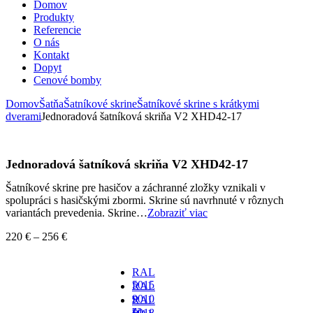
Domov
Produkty
Referencie
O nás
Kontakt
Dopyt
Cenové bomby
Domov
Šatňa
Šatníkové skrine
Šatníkové skrine s krátkymi
dverami
Jednoradová šatníková skriňa V2 XHD42-17
Jednoradová šatníková skriňa V2 XHD42-17
Šatníkové skrine pre hasičov a záchranné zložky vznikali v
spolupráci s hasičskými zbormi. Skrine sú navrhnuté v rôznych
variantách prevedenia. Skrine…
Zobraziť viac
220
€
–
256
€
RAL
5015
RAL
-
9010
RAL
za
-
5018