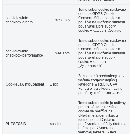
Tento súbor cookie nastavuje
doplnok GDPR Cookie
cookielawinfo-
Consent. Súbor cookie sa
11 mesiacov
checkbox-others
používa na uloženie súhlasu
používateľa pre súbory
cookie v kategórii „Ostatné.
Tento súbor cookie nastavuje
doplnok GDPR Cookie
Consent. Súbor cookie sa
cookielawinfo-
11 mesiacov
používa na uloženie súhlasu
checkbox-performance
používateľa pre súbory
cookie v kategórii
„Výkonnostné“.
Zaznamená predvolený stav
tlačidla zodpovedajúcej
CookieLawInfoConsent
1 rok
kategórie & štatút CCPA.
Funguje iba v koordinácii s
primárnym súborom cookie.
Tento súbor cookie je natívny
pre aplikácie PHP. Súbor
cookie sa používa na
ukladanie a identifikáciu
jedinečného ID relácie
PHPSESSID
session
používateľa na účely riadenia
relácie používateľa na
webovej lokalite. Súbor