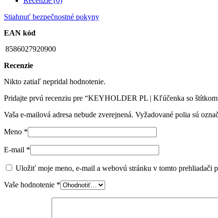
Recenzie (0)
Stiahnuť bezpečnostné pokyny
EAN kód
8586027920900
Recenzie
Nikto zatiaľ nepridal hodnotenie.
Pridajte prvú recenziu pre “KEYHOLDER PL | Kľúčenka so štítkom
Vaša e-mailová adresa nebude zverejnená.
Vyžadované polia sú ozna
Meno
*
E-mail
*
Uložiť moje meno, e-mail a webovú stránku v tomto prehliadači 
Vaše hodnotenie
*