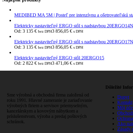
MEDIBED MA 5M | Posteľ pre intenzívnu a ošetrovateľskú st
Elektricky nastaviteľný ERGO stôl s nadstavbou 20ERGO14
Od:
3 135
€
3 856,05
€
bez DPH
s DPH
Elektricky nastaviteľný ERGO stôl s nadstavbou 20ERGO17
Od:
3 135
€
3 856,05
€
bez DPH
s DPH
Elektricky nastaviteľný ERGO stôl 20ERGO15
Od:
2 822
€
3 471,06
€
bez DPH
s DPH
Dôležité Info
Sme výrobná a obchodná firma založená od
Dopyt
roku 1991. Hlavné zameranie je zariaďovanie
Kontakt
výrobných firiem a servisov priemyselným,
Môj úče
kancelárskym a kovovým nábytkom a
Obchod
príslušenstvom, výroba a predaj poštových
Ochrana
schránok.
Ako na
Zásady 