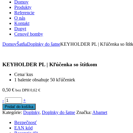
Domov
Produkty
Referencie
O nás
Kontakt
Dopyt
Cenové bomby
Domov
Šatňa
Doplnky do šatne
KEYHOLDER PL | Kľúčenka so štít
KEYHOLDER PL | Kľúčenka so štítkom
Cena/ kus
1 balenie obsahuje 50 kľúčeniek
0,50
€
bez DPH
0,62
€
-
+
Pridať do košíka
Kategórie:
Doplnky
,
Doplnky do šatne
Značka:
Abamet
Bezpečnosť
EAN kód