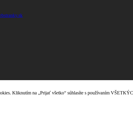
ebstranky.sk
okies. Kliknutím na „Prijať všetko“ súhlasíte s používaním VŠETKÝC