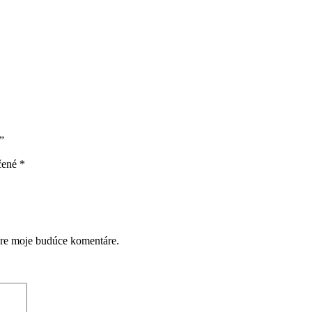
”
čené
*
pre moje budúce komentáre.