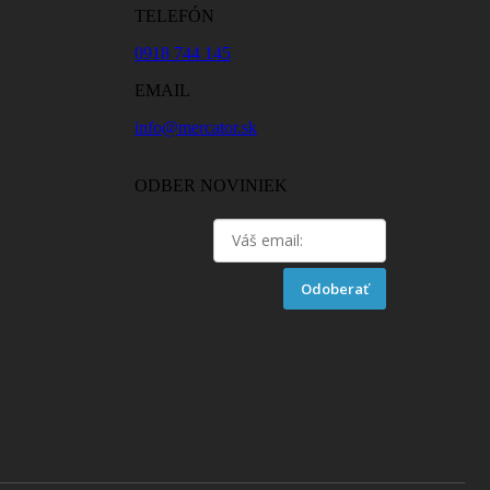
TELEFÓN
0918 744 145
EMAIL
info@mercator.sk
ODBER NOVINIEK
Odoberať