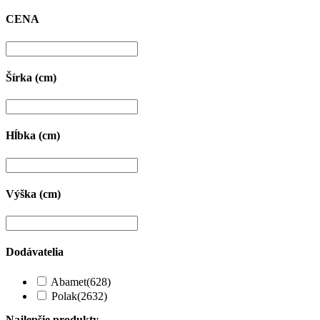
CENA
Šírka (cm)
Hĺbka (cm)
Výška (cm)
Dodávatelia
Abamet
(628)
Polak
(2632)
Najlepšie produkty