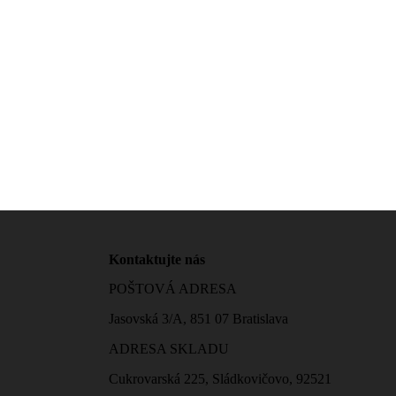
Kontaktujte nás
POŠTOVÁ ADRESA
Jasovská 3/A, 851 07 Bratislava
ADRESA SKLADU
Cukrovarská 225, Sládkovičovo, 92521