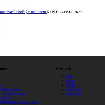
arostlivosť s bočným náklonom
6 119
€
bez DPH
7 526,37
€
N
N
rmácie
Kategórie
Šatňa
Dielňa
t
Jedáleň
né podmienky
Kancelária
 osobných údajov
Nemocnica
kupovať
používania súborov cookie