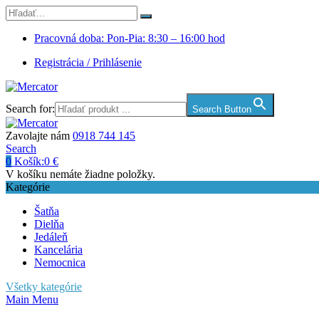
Pracovná doba: Pon-Pia: 8:30 – 16:00 hod
Registrácia / Prihlásenie
Search for:
Search Button
Zavolajte nám
0918 744 145
Search
0
Košík:
0
€
V košíku nemáte žiadne položky.
Kategórie
Šatňa
Dielňa
Jedáleň
Kancelária
Nemocnica
Všetky kategórie
Main Menu