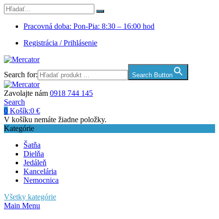
Pracovná doba: Pon-Pia: 8:30 – 16:00 hod
Registrácia / Prihlásenie
Search for:
Search Button
Zavolajte nám
0918 744 145
Search
0
Košík:
0
€
V košíku nemáte žiadne položky.
Kategórie
Šatňa
Dielňa
Jedáleň
Kancelária
Nemocnica
Všetky kategórie
Main Menu