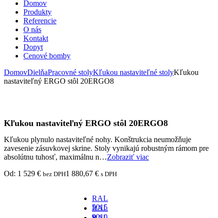
Domov
Produkty
Referencie
O nás
Kontakt
Dopyt
Cenové bomby
Domov
Dielňa
Pracovné stoly
Kľukou nastaviteľné stoly
Kľukou
nastaviteľný ERGO stôl 20ERGO8
Kľukou nastaviteľný ERGO stôl 20ERGO8
Kľukou plynulo nastaviteľné nohy. Konštrukcia neumožňuje
zavesenie zásuvkovej skrine. Stoly vynikajú robustným rámom pre
absolútnu tuhosť, maximálnu n…
Zobraziť viac
Od:
1 529
€
1 880,67
€
bez DPH
s DPH
RAL
5015
RAL
-
9010
RAL