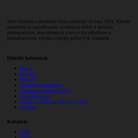
Sme výrobná a obchodná firma založená od roku 1991. Hlavné
zameranie je zariaďovanie výrobných firiem a servisov
priemyselným, kancelárskym a kovovým nábytkom a
príslušenstvom, výroba a predaj poštových schránok.
Dôležité Informácie
Dopyt
Kontakt
Môj účet
Obchodné podmienky
Ochrana osobných údajov
Ako nakupovať
Zásady používania súborov cookie
Cookies
Kategórie
Šatňa
Dielňa