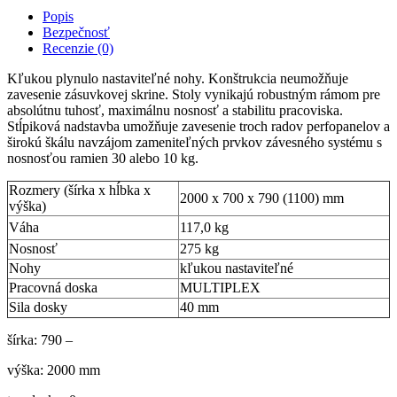
Popis
Bezpečnosť
Recenzie (0)
Kľukou plynulo nastaviteľné nohy. Konštrukcia neumožňuje
zavesenie zásuvkovej skrine. Stoly vynikajú robustným rámom pre
absolútnu tuhosť, maximálnu nosnosť a stabilitu pracoviska.
Stĺpiková nadstavba umožňuje zavesenie troch radov perfopanelov a
širokú škálu navzájom zameniteľných prvkov závesného systému s
nosnosťou ramien 30 alebo 10 kg.
Rozmery (šírka x hĺbka x
2000 x 700 x 790 (1100) mm
výška)
Váha
117,0 kg
Nosnosť
275 kg
Nohy
kľukou nastaviteľné
Pracovná doska
MULTIPLEX
Sila dosky
40 mm
šírka: 790 –
výška: 2000 mm