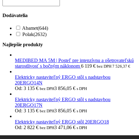
Dodávatelia
Abamet
(644)
Polak
(2632)
Najlepšie produkty
MEDIBED MA 5M | Posteľ pre intenzívnu a ošetrovateľskú
starostlivosť s bočným náklonom
6 119
€
bez DPH
7 526,37
€
Elektricky nastaviteľný ERGO stôl s nadstavbou
20ERGO14N
Od:
3 135
€
3 856,05
€
bez DPH
s DPH
Elektricky nastaviteľný ERGO stôl s nadstavbou
20ERGO17N
Od:
3 135
€
3 856,05
€
bez DPH
s DPH
Elektricky nastaviteľný ERGO stôl 20ERGO18
Od:
2 822
€
3 471,06
€
bez DPH
s DPH