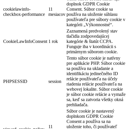
doplnok GDPR Cookie
cookielawinfo-
11
Consent. Súbor cookie sa
checkbox-performance
mesiacov
používa na uloženie súhlasu
používateľa pre súbory cookie v
kategórii „Výkonnostné“.
Zaznamená predvolený stav
tlačidla zodpovedajúcej
CookieLawInfoConsent
1 rok
kategórie & štatút CCPA.
Funguje iba v koordinácii s
primárnym súborom cookie.
Tento súbor cookie je natívny
pre aplikácie PHP. Súbor cookie
sa používa na ukladanie a
identifikáciu jedinečného ID
relácie používateľa na účely
PHPSESSID
session
riadenia relácie používateľa na
webovej lokalite. Súbor cookie
je súbor cookie relácie a vymaže
sa, keď sa zatvoria všetky okná
prehliadača.
Súbor cookie je nastavený
doplnkom GDPR Cookie
Consent a používa sa na
11
uloženie toho, či používateľ