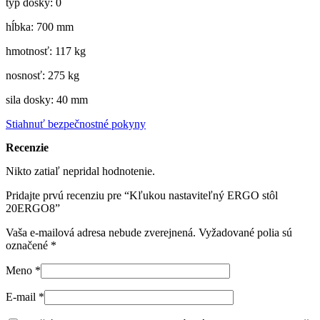
typ dosky: 0
hĺbka: 700 mm
hmotnosť: 117 kg
nosnosť: 275 kg
sila dosky: 40 mm
Stiahnuť bezpečnostné pokyny
Recenzie
Nikto zatiaľ nepridal hodnotenie.
Pridajte prvú recenziu pre “Kľukou nastaviteľný ERGO stôl
20ERGO8”
Vaša e-mailová adresa nebude zverejnená.
Vyžadované polia sú
označené
*
Meno
*
E-mail
*