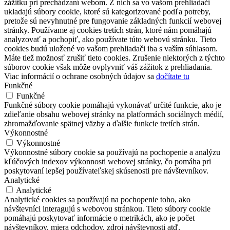
zážitku pri prechádzaní webom. Z nich sa vo vašom prehliadači
ukladajú súbory cookie, ktoré sú kategorizované podľa potreby,
pretože sú nevyhnutné pre fungovanie základných funkcií webovej
stránky. Používame aj cookies tretích strán, ktoré nám pomáhajú
analyzovať a pochopiť, ako používate túto webovú stránku. Tieto
cookies budú uložené vo vašom prehliadači iba s vaším súhlasom.
Máte tiež možnosť zrušiť tieto cookies. Zrušenie niektorých z týchto
súborov cookie však môže ovplyvniť váš zážitok z prehliadania.
Viac informácií o ochrane osobných údajov sa
dočítate tu
Funkčné
Funkčné
Funkčné súbory cookie pomáhajú vykonávať určité funkcie, ako je
zdieľanie obsahu webovej stránky na platformách sociálnych médií,
zhromažďovanie spätnej väzby a ďalšie funkcie tretích strán.
Výkonnostné
Výkonnostné
Výkonnostné súbory cookie sa používajú na pochopenie a analýzu
kľúčových indexov výkonnosti webovej stránky, čo pomáha pri
poskytovaní lepšej používateľskej skúsenosti pre návštevníkov.
Analytické
Analytické
Analytické cookies sa používajú na pochopenie toho, ako
návštevníci interagujú s webovou stránkou. Tieto súbory cookie
pomáhajú poskytovať informácie o metrikách, ako je počet
návštevníkov, miera odchodov, zdroj návštevnosti atď.