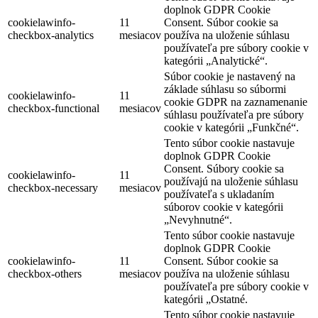
doplnok GDPR Cookie
cookielawinfo-
11
Consent. Súbor cookie sa
checkbox-analytics
mesiacov
používa na uloženie súhlasu
používateľa pre súbory cookie v
kategórii „Analytické“.
Súbor cookie je nastavený na
základe súhlasu so súbormi
cookielawinfo-
11
cookie GDPR na zaznamenanie
checkbox-functional
mesiacov
súhlasu používateľa pre súbory
cookie v kategórii „Funkčné“.
Tento súbor cookie nastavuje
doplnok GDPR Cookie
Consent. Súbory cookie sa
cookielawinfo-
11
používajú na uloženie súhlasu
checkbox-necessary
mesiacov
používateľa s ukladaním
súborov cookie v kategórii
„Nevyhnutné“.
Tento súbor cookie nastavuje
doplnok GDPR Cookie
cookielawinfo-
11
Consent. Súbor cookie sa
checkbox-others
mesiacov
používa na uloženie súhlasu
používateľa pre súbory cookie v
kategórii „Ostatné.
Tento súbor cookie nastavuje