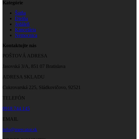
Kategórie
Šatňa
Dielňa
Jedáleň
Kancelária
Nemocnica
Kontaktujte nás
POŠTOVÁ ADRESA
Jasovská 3/A, 851 07 Bratislava
ADRESA SKLADU
Cukrovarská 225, Sládkovičovo, 92521
TELEFÓN
0918 744 145
EMAIL
info@mercator.sk