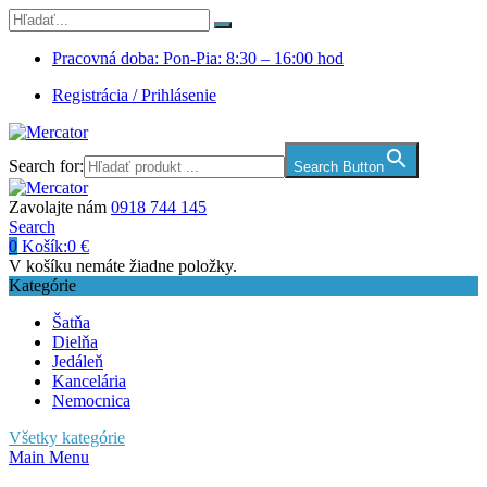
Pracovná doba: Pon-Pia: 8:30 – 16:00 hod
Registrácia / Prihlásenie
Search for:
Search Button
Zavolajte nám
0918 744 145
Search
0
Košík:
0
€
V košíku nemáte žiadne položky.
Kategórie
Šatňa
Dielňa
Jedáleň
Kancelária
Nemocnica
Všetky kategórie
Main Menu