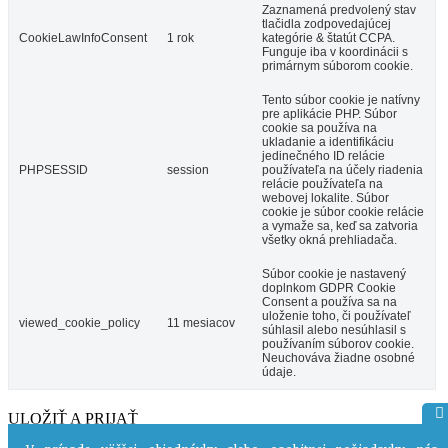
Zaznamená predvolený stav
tlačidla zodpovedajúcej
CookieLawInfoConsent
1 rok
kategórie & štatút CCPA.
Funguje iba v koordinácii s
primárnym súborom cookie.
Tento súbor cookie je natívny
pre aplikácie PHP. Súbor
cookie sa používa na
ukladanie a identifikáciu
jedinečného ID relácie
PHPSESSID
session
používateľa na účely riadenia
relácie používateľa na
webovej lokalite. Súbor
cookie je súbor cookie relácie
a vymaže sa, keď sa zatvoria
všetky okná prehliadača.
Súbor cookie je nastavený
doplnkom GDPR Cookie
Consent a používa sa na
uloženie toho, či používateľ
viewed_cookie_policy
11 mesiacov
súhlasil alebo nesúhlasil s
používaním súborov cookie.
Neuchováva žiadne osobné
údaje.
ULOŽIŤ A PRIJAŤ
Powered by