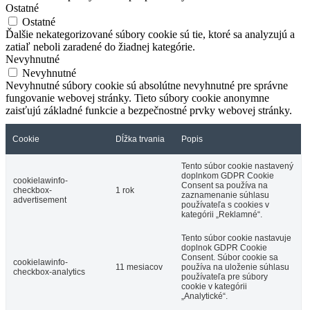
Ostatné
Ostatné
Ďalšie nekategorizované súbory cookie sú tie, ktoré sa analyzujú a
zatiaľ neboli zaradené do žiadnej kategórie.
Nevyhnutné
Nevyhnutné
Nevyhnutné súbory cookie sú absolútne nevyhnutné pre správne
fungovanie webovej stránky. Tieto súbory cookie anonymne
zaisťujú základné funkcie a bezpečnostné prvky webovej stránky.
Cookie
Dĺžka trvania
Popis
Tento súbor cookie nastavený
doplnkom GDPR Cookie
cookielawinfo-
Consent sa používa na
checkbox-
1 rok
zaznamenanie súhlasu
advertisement
používateľa s cookies v
kategórii „Reklamné“.
Tento súbor cookie nastavuje
doplnok GDPR Cookie
Consent. Súbor cookie sa
cookielawinfo-
11 mesiacov
používa na uloženie súhlasu
checkbox-analytics
používateľa pre súbory
cookie v kategórii
„Analytické“.