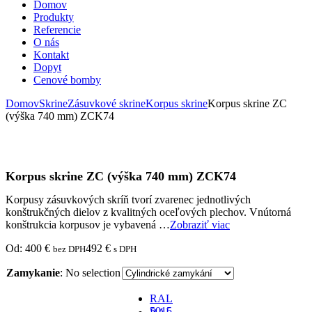
Domov
Produkty
Referencie
O nás
Kontakt
Dopyt
Cenové bomby
Domov
Skrine
Zásuvkové skrine
Korpus skrine
Korpus skrine ZC
(výška 740 mm) ZCK74
Korpus skrine ZC (výška 740 mm) ZCK74
Korpusy zásuvkových skríň tvorí zvarenec jednotlivých
konštrukčných dielov z kvalitných oceľových plechov. Vnútorná
konštrukcia korpusov je vybavená …
Zobraziť viac
Od:
400
€
492
€
bez DPH
s DPH
Zamykanie
:
No selection
RAL
5015