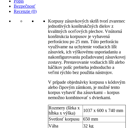
Popis
Bezpečnosť
Recenzie (0)
Korpusy zásuvkových skríň tvorí zvarenec
jednotlivých konštrukčných dielov z
kvalitných oceľových plechov. Vnútorná
konštrukcia korpusov je vybavená
perforáciou po 25 mm. Túto perforáciu
využívame na uchytenie vodiacich líšt
zásuviek, ich výškovému usporiadaniu a
nakonfigurovaniu požadovanej zásuvkovej
zostavy. Prestavovanie vodiacich líšt alebo
háčikov políc prebieha jednoducho a
veľmi rýchlo bez použitia nástrojov.
V prípade objednávky korpusu s kódovým
alebo čipovým zámkom, je možné tento
korpus vybaviť iba zásuvkami – korpus
nemožno kombinovať s dvierkami.
Rozmery (šírka x
1037 x 600 x 740 mm
hĺbka x výška)
Svetlosť korpusu
650 mm
Váha
32 kg