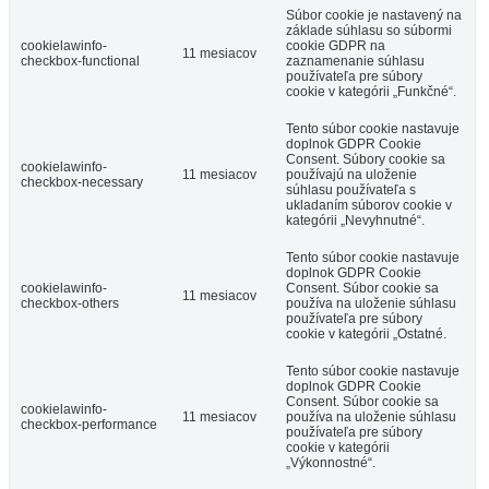
Súbor cookie je nastavený na
základe súhlasu so súbormi
cookielawinfo-
cookie GDPR na
11 mesiacov
checkbox-functional
zaznamenanie súhlasu
používateľa pre súbory
cookie v kategórii „Funkčné“.
Tento súbor cookie nastavuje
doplnok GDPR Cookie
Consent. Súbory cookie sa
cookielawinfo-
11 mesiacov
používajú na uloženie
checkbox-necessary
súhlasu používateľa s
ukladaním súborov cookie v
kategórii „Nevyhnutné“.
Tento súbor cookie nastavuje
doplnok GDPR Cookie
cookielawinfo-
Consent. Súbor cookie sa
11 mesiacov
checkbox-others
používa na uloženie súhlasu
používateľa pre súbory
cookie v kategórii „Ostatné.
Tento súbor cookie nastavuje
doplnok GDPR Cookie
Consent. Súbor cookie sa
cookielawinfo-
11 mesiacov
používa na uloženie súhlasu
checkbox-performance
používateľa pre súbory
cookie v kategórii
„Výkonnostné“.