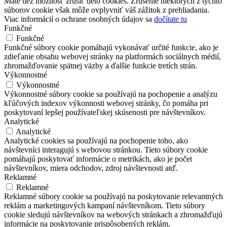
Máte tiež možnosť zrušiť tieto cookies. Zrušenie niektorých z týchto
súborov cookie však môže ovplyvniť váš zážitok z prehliadania.
Viac informácií o ochrane osobných údajov sa
dočítate tu
Funkčné
Funkčné
Funkčné súbory cookie pomáhajú vykonávať určité funkcie, ako je
zdieľanie obsahu webovej stránky na platformách sociálnych médií,
zhromažďovanie spätnej väzby a ďalšie funkcie tretích strán.
Výkonnostné
Výkonnostné
Výkonnostné súbory cookie sa používajú na pochopenie a analýzu
kľúčových indexov výkonnosti webovej stránky, čo pomáha pri
poskytovaní lepšej používateľskej skúsenosti pre návštevníkov.
Analytické
Analytické
Analytické cookies sa používajú na pochopenie toho, ako
návštevníci interagujú s webovou stránkou. Tieto súbory cookie
pomáhajú poskytovať informácie o metrikách, ako je počet
návštevníkov, miera odchodov, zdroj návštevnosti atď.
Reklamné
Reklamné
Reklamné súbory cookie sa používajú na poskytovanie relevantných
reklám a marketingových kampaní návštevníkom. Tieto súbory
cookie sledujú návštevníkov na webových stránkach a zhromažďujú
informácie na poskytovanie prispôsobených reklám.