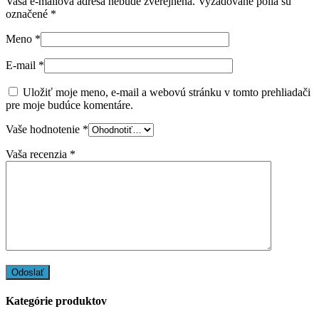
Vaša e-mailová adresa nebude zverejnená.
Vyžadované polia sú
označené
*
Meno
*
E-mail
*
Uložiť moje meno, e-mail a webovú stránku v tomto prehliadači
pre moje budúce komentáre.
Vaše hodnotenie
*
Vaša recenzia
*
Kategórie produktov