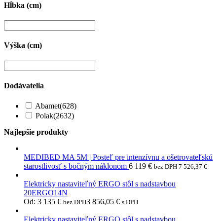
Hĺbka (cm)
Výška (cm)
Dodávatelia
Abamet
(628)
Polak
(2632)
Najlepšie produkty
MEDIBED MA 5M | Posteľ pre intenzívnu a ošetrovateľskú
starostlivosť s bočným náklonom
6 119
€
bez DPH
7 526,37
€
Elektricky nastaviteľný ERGO stôl s nadstavbou
20ERGO14N
Od:
3 135
€
3 856,05
€
bez DPH
s DPH
Elektricky nastaviteľný ERGO stôl s nadstavbou