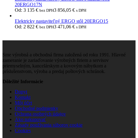
20ERGO17N
Od:
3 135
€
3 856,05
€
bez DPH
s DPH
Elektricky nastaviteľný ERGO stôl 20ERGO15
Od:
2 822
€
3 471,06
€
bez DPH
s DPH
Sme výrobná a obchodná firma založená od roku 1991. Hlavné
zameranie je zariaďovanie výrobných firiem a servisov
priemyselným, kancelárskym a kovovým nábytkom a
príslušenstvom, výroba a predaj poštových schránok.
Dôležité Informácie
Dopyt
Kontakt
Môj účet
Obchodné podmienky
Ochrana osobných údajov
Ako nakupovať
Zásady používania súborov cookie
Cookies