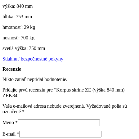
výška: 840 mm
hĺbka: 753 mm
hmotnosť: 29 kg
nosnosť: 700 kg
svetlá výška: 750 mm
Stiahnuť bezpečnostné pokyny
Recenzie
Nikto zatiaľ nepridal hodnotenie.
Pridajte prvú recenziu pre “Korpus skrine ZE (výška 840 mm)
ZEK84”
Vaša e-mailová adresa nebude zverejnená.
Vyžadované polia sú
označené
*
Meno
*
E-mail
*