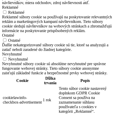
návštevníkov, miera odchodov, zdroj návštevnosti atď.
Reklamné
Reklamné
Reklamné súbory cookie sa používajú na poskytovanie relevantných
reklám a marketingových kampaní návštevníkom. Tieto súbory
cookie sledujú návštevníkov na webových stránkach a zhromažďujú
informácie na poskytovanie prispôsobených reklám.
Ostatné
Ostatné
Ďalšie nekategorizované súbory cookie sú tie, ktoré sa analyzujú a
zatiaľ neboli zaradené do žiadnej kategórie.
Nevyhnutné
Nevyhnutné
Nevyhnutné súbory cookie sú absolútne nevyhnutné pre správne
fungovanie webovej stránky. Tieto súbory cookie anonymne
zaisťujú základné funkcie a bezpečnostné prvky webovej stránky.
Dĺžka
Cookie
Popis
trvania
Tento súbor cookie nastavený
doplnkom GDPR Cookie
cookielawinfo-
Consent sa používa na
1 rok
checkbox-advertisement
zaznamenanie súhlasu
používateľa s cookies v
kategórii „Reklamné“.