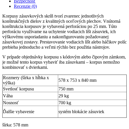
Bezpečnosť
Recenzie (0)
Korpusy zásuvkových skríň tvorí zvarenec jednotlivých
konštrukčných dielov z kvalitných oceľových plechov. Vnútorná
konštrukcia korpusov je vybavená perforáciou po 25 mm. Túto
perforáciu využívame na uchytenie vodiacich líšt zásuviek, ich
výškovému usporiadaniu a nakonfigurovaniu požadovanej
zásuvkovej zostavy. Prestavovanie vodiacich líšt alebo háčikov políc
prebieha jednoducho a veľmi rýchlo bez použitia nástrojov.
V prípade objednávky korpusu s kódovým alebo čipovým zámkom,
je možné tento korpus vybaviť iba zásuvkami – korpus nemožno
kombinovať s dvierkami.
Rozmery (šírka x hĺbka x
578 x 753 x 840 mm
výška)
Svetlosť korpusu
750 mm
Váha
29 kg
Nosnosť
700 kg
Ďalšie vybavenie
systém blokácie zásuviek
šírka: 578 mm