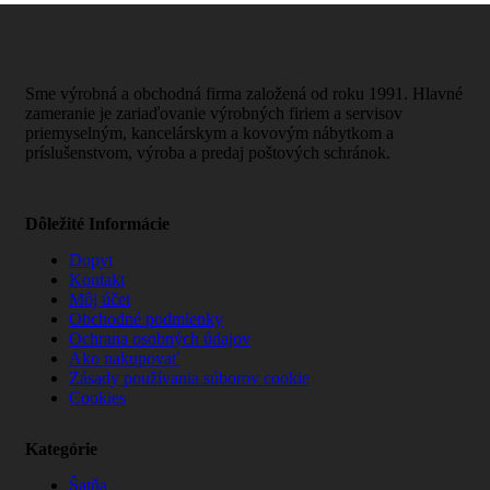
Sme výrobná a obchodná firma založená od roku 1991. Hlavné
zameranie je zariaďovanie výrobných firiem a servisov
priemyselným, kancelárskym a kovovým nábytkom a
príslušenstvom, výroba a predaj poštových schránok.
Dôležité Informácie
Dopyt
Kontakt
Môj účet
Obchodné podmienky
Ochrana osobných údajov
Ako nakupovať
Zásady používania súborov cookie
Cookies
Kategórie
Šatňa