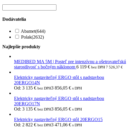
Dodávatelia
Abamet
(644)
Polak
(2632)
Najlepšie produkty
MEDIBED MA 5M | Posteľ pre intenzívnu a ošetrovateľskú
starostlivosť s bočným náklonom
6 119
€
bez DPH
7 526,37
€
Elektricky nastaviteľný ERGO stôl s nadstavbou
20ERGO14N
Od:
3 135
€
3 856,05
€
bez DPH
s DPH
Elektricky nastaviteľný ERGO stôl s nadstavbou
20ERGO17N
Od:
3 135
€
3 856,05
€
bez DPH
s DPH
Elektricky nastaviteľný ERGO stôl 20ERGO15
Od:
2 822
€
3 471,06
€
bez DPH
s DPH