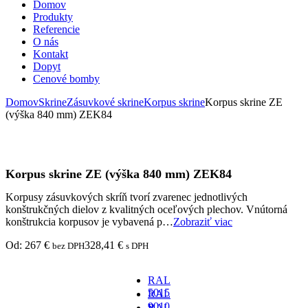
Domov
Produkty
Referencie
O nás
Kontakt
Dopyt
Cenové bomby
Domov
Skrine
Zásuvkové skrine
Korpus skrine
Korpus skrine ZE
(výška 840 mm) ZEK84
Korpus skrine ZE (výška 840 mm) ZEK84
Korpusy zásuvkových skríň tvorí zvarenec jednotlivých
konštrukčných dielov z kvalitných oceľových plechov. Vnútorná
konštrukcia korpusov je vybavená p…
Zobraziť viac
Od:
267
€
328,41
€
bez DPH
s DPH
RAL
5015
RAL
-
9010
RAL