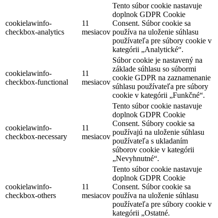
Tento súbor cookie nastavuje
doplnok GDPR Cookie
cookielawinfo-
11
Consent. Súbor cookie sa
checkbox-analytics
mesiacov
používa na uloženie súhlasu
používateľa pre súbory cookie v
kategórii „Analytické“.
Súbor cookie je nastavený na
základe súhlasu so súbormi
cookielawinfo-
11
cookie GDPR na zaznamenanie
checkbox-functional
mesiacov
súhlasu používateľa pre súbory
cookie v kategórii „Funkčné“.
Tento súbor cookie nastavuje
doplnok GDPR Cookie
Consent. Súbory cookie sa
cookielawinfo-
11
používajú na uloženie súhlasu
checkbox-necessary
mesiacov
používateľa s ukladaním
súborov cookie v kategórii
„Nevyhnutné“.
Tento súbor cookie nastavuje
doplnok GDPR Cookie
cookielawinfo-
11
Consent. Súbor cookie sa
checkbox-others
mesiacov
používa na uloženie súhlasu
používateľa pre súbory cookie v
kategórii „Ostatné.