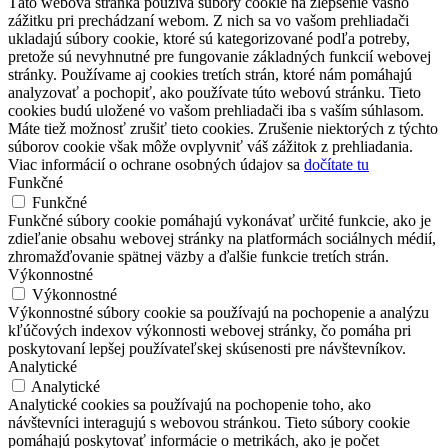
Táto webová stránka používa súbory cookie na zlepšenie vášho
zážitku pri prechádzaní webom. Z nich sa vo vašom prehliadači
ukladajú súbory cookie, ktoré sú kategorizované podľa potreby,
pretože sú nevyhnutné pre fungovanie základných funkcií webovej
stránky. Používame aj cookies tretích strán, ktoré nám pomáhajú
analyzovať a pochopiť, ako používate túto webovú stránku. Tieto
cookies budú uložené vo vašom prehliadači iba s vaším súhlasom.
Máte tiež možnosť zrušiť tieto cookies. Zrušenie niektorých z týchto
súborov cookie však môže ovplyvniť váš zážitok z prehliadania.
Viac informácií o ochrane osobných údajov sa
dočítate tu
Funkčné
Funkčné
Funkčné súbory cookie pomáhajú vykonávať určité funkcie, ako je
zdieľanie obsahu webovej stránky na platformách sociálnych médií,
zhromažďovanie spätnej väzby a ďalšie funkcie tretích strán.
Výkonnostné
Výkonnostné
Výkonnostné súbory cookie sa používajú na pochopenie a analýzu
kľúčových indexov výkonnosti webovej stránky, čo pomáha pri
poskytovaní lepšej používateľskej skúsenosti pre návštevníkov.
Analytické
Analytické
Analytické cookies sa používajú na pochopenie toho, ako
návštevníci interagujú s webovou stránkou. Tieto súbory cookie
pomáhajú poskytovať informácie o metrikách, ako je počet