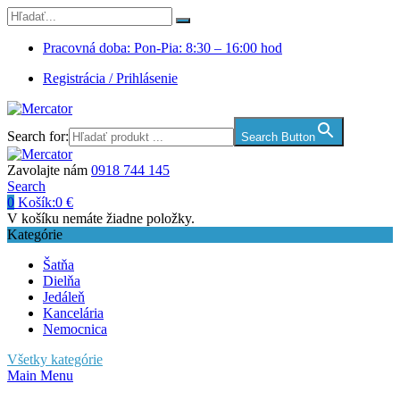
Pracovná doba: Pon-Pia: 8:30 – 16:00 hod
Registrácia / Prihlásenie
Search for:
Search Button
Zavolajte nám
0918 744 145
Search
0
Košík:
0
€
V košíku nemáte žiadne položky.
Kategórie
Šatňa
Dielňa
Jedáleň
Kancelária
Nemocnica
Všetky kategórie
Main Menu