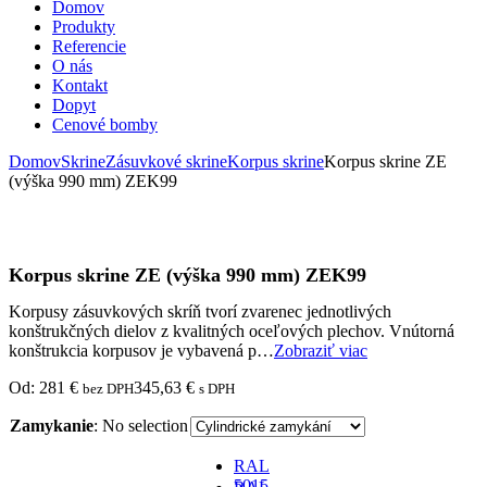
Domov
Produkty
Referencie
O nás
Kontakt
Dopyt
Cenové bomby
Domov
Skrine
Zásuvkové skrine
Korpus skrine
Korpus skrine ZE
(výška 990 mm) ZEK99
Korpus skrine ZE (výška 990 mm) ZEK99
Korpusy zásuvkových skríň tvorí zvarenec jednotlivých
konštrukčných dielov z kvalitných oceľových plechov. Vnútorná
konštrukcia korpusov je vybavená p…
Zobraziť viac
Od:
281
€
345,63
€
bez DPH
s DPH
Zamykanie
:
No selection
RAL
5015