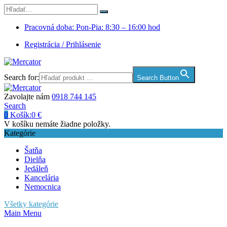
Pracovná doba: Pon-Pia: 8:30 – 16:00 hod
Registrácia / Prihlásenie
Search for:
Search Button
Zavolajte nám
0918 744 145
Search
0
Košík:
0
€
V košíku nemáte žiadne položky.
Kategórie
Šatňa
Dielňa
Jedáleň
Kancelária
Nemocnica
Všetky kategórie
Main Menu