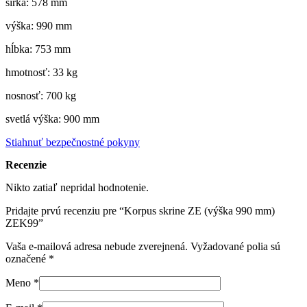
šírka: 578 mm
výška: 990 mm
hĺbka: 753 mm
hmotnosť: 33 kg
nosnosť: 700 kg
svetlá výška: 900 mm
Stiahnuť bezpečnostné pokyny
Recenzie
Nikto zatiaľ nepridal hodnotenie.
Pridajte prvú recenziu pre “Korpus skrine ZE (výška 990 mm)
ZEK99”
Vaša e-mailová adresa nebude zverejnená.
Vyžadované polia sú
označené
*
Meno
*