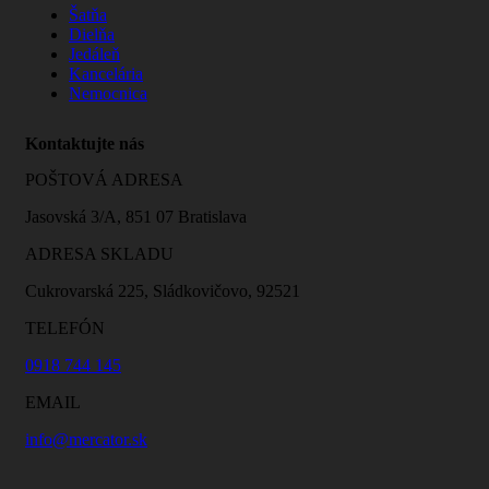
Šatňa
Dielňa
Jedáleň
Kancelária
Nemocnica
Kontaktujte nás
POŠTOVÁ ADRESA
Jasovská 3/A, 851 07 Bratislava
ADRESA SKLADU
Cukrovarská 225, Sládkovičovo, 92521
TELEFÓN
0918 744 145
EMAIL
info@mercator.sk