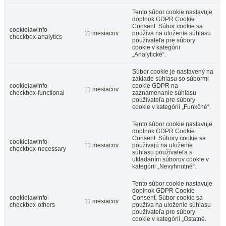
Tento súbor cookie nastavuje
doplnok GDPR Cookie
Consent. Súbor cookie sa
cookielawinfo-
11 mesiacov
používa na uloženie súhlasu
checkbox-analytics
používateľa pre súbory
cookie v kategórii
„Analytické“.
Súbor cookie je nastavený na
základe súhlasu so súbormi
cookielawinfo-
cookie GDPR na
11 mesiacov
checkbox-functional
zaznamenanie súhlasu
používateľa pre súbory
cookie v kategórii „Funkčné“.
Tento súbor cookie nastavuje
doplnok GDPR Cookie
Consent. Súbory cookie sa
cookielawinfo-
11 mesiacov
používajú na uloženie
checkbox-necessary
súhlasu používateľa s
ukladaním súborov cookie v
kategórii „Nevyhnutné“.
Tento súbor cookie nastavuje
doplnok GDPR Cookie
cookielawinfo-
Consent. Súbor cookie sa
11 mesiacov
checkbox-others
používa na uloženie súhlasu
používateľa pre súbory
cookie v kategórii „Ostatné.