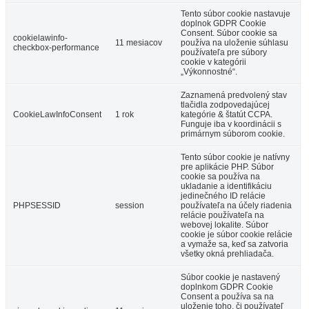
Tento súbor cookie nastavuje
doplnok GDPR Cookie
Consent. Súbor cookie sa
cookielawinfo-
11 mesiacov
používa na uloženie súhlasu
checkbox-performance
používateľa pre súbory
cookie v kategórii
„Výkonnostné“.
Zaznamená predvolený stav
tlačidla zodpovedajúcej
CookieLawInfoConsent
1 rok
kategórie & štatút CCPA.
Funguje iba v koordinácii s
primárnym súborom cookie.
Tento súbor cookie je natívny
pre aplikácie PHP. Súbor
cookie sa používa na
ukladanie a identifikáciu
jedinečného ID relácie
PHPSESSID
session
používateľa na účely riadenia
relácie používateľa na
webovej lokalite. Súbor
cookie je súbor cookie relácie
a vymaže sa, keď sa zatvoria
všetky okná prehliadača.
Súbor cookie je nastavený
doplnkom GDPR Cookie
Consent a používa sa na
uloženie toho, či používateľ