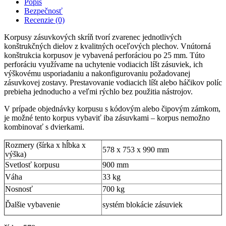
Popis
Bezpečnosť
Recenzie (0)
Korpusy zásuvkových skríň tvorí zvarenec jednotlivých
konštrukčných dielov z kvalitných oceľových plechov. Vnútorná
konštrukcia korpusov je vybavená perforáciou po 25 mm. Túto
perforáciu využívame na uchytenie vodiacich líšt zásuviek, ich
výškovému usporiadaniu a nakonfigurovaniu požadovanej
zásuvkovej zostavy. Prestavovanie vodiacich líšt alebo háčikov políc
prebieha jednoducho a veľmi rýchlo bez použitia nástrojov.
V prípade objednávky korpusu s kódovým alebo čipovým zámkom,
je možné tento korpus vybaviť iba zásuvkami – korpus nemožno
kombinovať s dvierkami.
Rozmery (šírka x hĺbka x
578 x 753 x 990 mm
výška)
Svetlosť korpusu
900 mm
Váha
33 kg
Nosnosť
700 kg
Ďalšie vybavenie
systém blokácie zásuviek