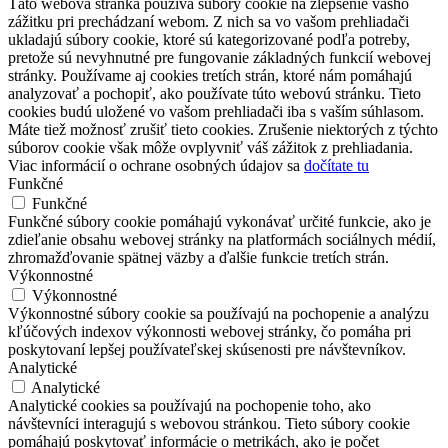
Táto webová stránka používa súbory cookie na zlepšenie vášho
zážitku pri prechádzaní webom. Z nich sa vo vašom prehliadači
ukladajú súbory cookie, ktoré sú kategorizované podľa potreby,
pretože sú nevyhnutné pre fungovanie základných funkcií webovej
stránky. Používame aj cookies tretích strán, ktoré nám pomáhajú
analyzovať a pochopiť, ako používate túto webovú stránku. Tieto
cookies budú uložené vo vašom prehliadači iba s vaším súhlasom.
Máte tiež možnosť zrušiť tieto cookies. Zrušenie niektorých z týchto
súborov cookie však môže ovplyvniť váš zážitok z prehliadania.
Viac informácií o ochrane osobných údajov sa
dočítate tu
Funkčné
Funkčné
Funkčné súbory cookie pomáhajú vykonávať určité funkcie, ako je
zdieľanie obsahu webovej stránky na platformách sociálnych médií,
zhromažďovanie spätnej väzby a ďalšie funkcie tretích strán.
Výkonnostné
Výkonnostné
Výkonnostné súbory cookie sa používajú na pochopenie a analýzu
kľúčových indexov výkonnosti webovej stránky, čo pomáha pri
poskytovaní lepšej používateľskej skúsenosti pre návštevníkov.
Analytické
Analytické
Analytické cookies sa používajú na pochopenie toho, ako
návštevníci interagujú s webovou stránkou. Tieto súbory cookie
pomáhajú poskytovať informácie o metrikách, ako je počet