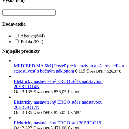
Výška (cm)
Dodávatelia
Abamet
(644)
Polak
(2632)
Najlepšie produkty
MEDIBED MA 5M | Posteľ pre intenzívnu a ošetrovateľskú
starostlivosť s bočným náklonom
6 119
€
bez DPH
7 526,37
€
Elektricky nastaviteľný ERGO stôl s nadstavbou
20ERGO14N
Od:
3 135
€
3 856,05
€
bez DPH
s DPH
Elektricky nastaviteľný ERGO stôl s nadstavbou
20ERGO17N
Od:
3 135
€
3 856,05
€
bez DPH
s DPH
Elektricky nastaviteľný ERGO stôl 20ERGO15
Od:
2 822
€
3 471,06
€
bez DPH
s DPH