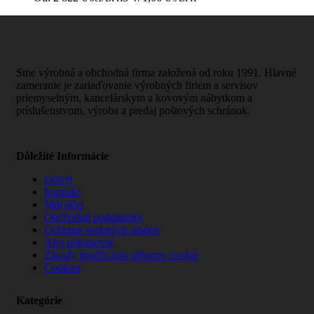
Sme výrobná a obchodná firma založená od roku 1991. Hlavné
zameranie je zariaďovanie výrobných firiem a servisov
priemyselným, kancelárskym a kovovým nábytkom a
príslušenstvom, výroba a predaj poštových schránok.
Dôležité Informácie
Dopyt
Kontakt
Môj účet
Obchodné podmienky
Ochrana osobných údajov
Ako nakupovať
Zásady používania súborov cookie
Cookies
Kategórie