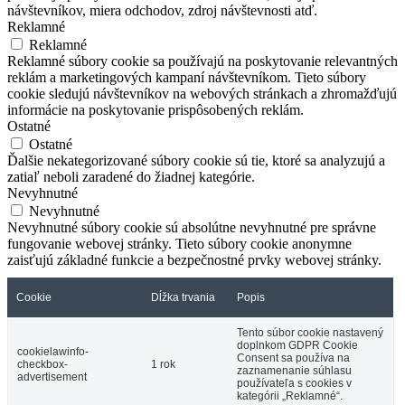
návštevníkov, miera odchodov, zdroj návštevnosti atď.
Reklamné
Reklamné
Reklamné súbory cookie sa používajú na poskytovanie relevantných
reklám a marketingových kampaní návštevníkom. Tieto súbory
cookie sledujú návštevníkov na webových stránkach a zhromažďujú
informácie na poskytovanie prispôsobených reklám.
Ostatné
Ostatné
Ďalšie nekategorizované súbory cookie sú tie, ktoré sa analyzujú a
zatiaľ neboli zaradené do žiadnej kategórie.
Nevyhnutné
Nevyhnutné
Nevyhnutné súbory cookie sú absolútne nevyhnutné pre správne
fungovanie webovej stránky. Tieto súbory cookie anonymne
zaisťujú základné funkcie a bezpečnostné prvky webovej stránky.
Cookie
Dĺžka trvania
Popis
Tento súbor cookie nastavený
doplnkom GDPR Cookie
cookielawinfo-
Consent sa používa na
checkbox-
1 rok
zaznamenanie súhlasu
advertisement
používateľa s cookies v
kategórii „Reklamné“.