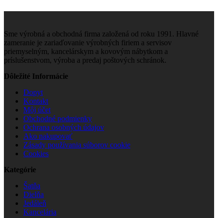
Sme výrobná a obchodná firma založená od roku 1991. Hlavné
zameranie je zariaďovanie výrobných firiem a servisov
priemyselným, kancelárskym a kovovým nábytkom a
príslušenstvom, výroba a predaj poštových schránok.
Dôležité Informácie
Dopyt
Kontakt
Môj účet
Obchodné podmienky
Ochrana osobných údajov
Ako nakupovať
Zásady používania súborov cookie
Cookies
Kategórie
Šatňa
Dielňa
Jedáleň
Kancelária