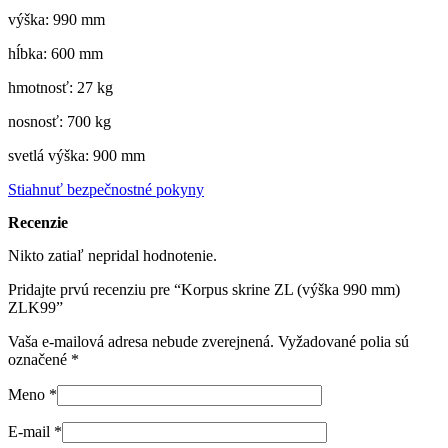
výška: 990 mm
hĺbka: 600 mm
hmotnosť: 27 kg
nosnosť: 700 kg
svetlá výška: 900 mm
Stiahnuť bezpečnostné pokyny
Recenzie
Nikto zatiaľ nepridal hodnotenie.
Pridajte prvú recenziu pre “Korpus skrine ZL (výška 990 mm)
ZLK99”
Vaša e-mailová adresa nebude zverejnená.
Vyžadované polia sú
označené
*
Meno
*
E-mail
*