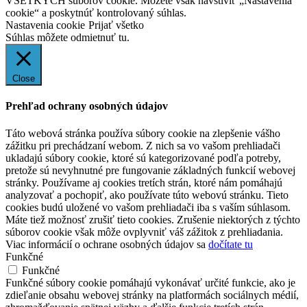
VŠETKÝCH súborov cookie. Môžete však navštíviť „Nastavenia
cookie“ a poskytnúť kontrolovaný súhlas.
Nastavenia cookie
Prijať všetko
Súhlas môžete odmietnuť
tu.
Close
Prehľad ochrany osobných údajov
Táto webová stránka používa súbory cookie na zlepšenie vášho
zážitku pri prechádzaní webom. Z nich sa vo vašom prehliadači
ukladajú súbory cookie, ktoré sú kategorizované podľa potreby,
pretože sú nevyhnutné pre fungovanie základných funkcií webovej
stránky. Používame aj cookies tretích strán, ktoré nám pomáhajú
analyzovať a pochopiť, ako používate túto webovú stránku. Tieto
cookies budú uložené vo vašom prehliadači iba s vaším súhlasom.
Máte tiež možnosť zrušiť tieto cookies. Zrušenie niektorých z týchto
súborov cookie však môže ovplyvniť váš zážitok z prehliadania.
Viac informácií o ochrane osobných údajov sa
dočítate tu
Funkčné
Funkčné
Funkčné súbory cookie pomáhajú vykonávať určité funkcie, ako je
zdieľanie obsahu webovej stránky na platformách sociálnych médií,