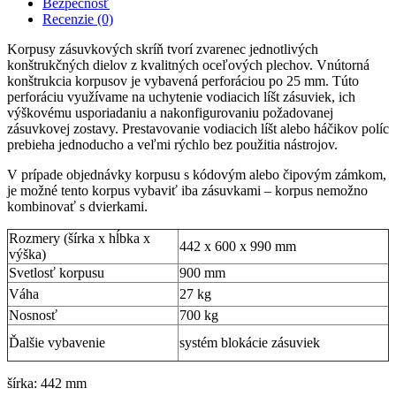
Bezpečnosť
Recenzie (0)
Korpusy zásuvkových skríň tvorí zvarenec jednotlivých
konštrukčných dielov z kvalitných oceľových plechov. Vnútorná
konštrukcia korpusov je vybavená perforáciou po 25 mm. Túto
perforáciu využívame na uchytenie vodiacich líšt zásuviek, ich
výškovému usporiadaniu a nakonfigurovaniu požadovanej
zásuvkovej zostavy. Prestavovanie vodiacich líšt alebo háčikov políc
prebieha jednoducho a veľmi rýchlo bez použitia nástrojov.
V prípade objednávky korpusu s kódovým alebo čipovým zámkom,
je možné tento korpus vybaviť iba zásuvkami – korpus nemožno
kombinovať s dvierkami.
Rozmery (šírka x hĺbka x
442 x 600 x 990 mm
výška)
Svetlosť korpusu
900 mm
Váha
27 kg
Nosnosť
700 kg
Ďalšie vybavenie
systém blokácie zásuviek
šírka: 442 mm