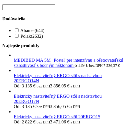
Dodávatelia
Abamet
(644)
Polak
(2632)
Najlepšie produkty
MEDIBED MA 5M | Posteľ pre intenzívnu a ošetrovateľskú
starostlivosť s bočným náklonom
6 119
€
bez DPH
7 526,37
€
Elektricky nastaviteľný ERGO stôl s nadstavbou
20ERGO14N
Od:
3 135
€
3 856,05
€
bez DPH
s DPH
Elektricky nastaviteľný ERGO stôl s nadstavbou
20ERGO17N
Od:
3 135
€
3 856,05
€
bez DPH
s DPH
Elektricky nastaviteľný ERGO stôl 20ERGO15
Od:
2 822
€
3 471,06
€
bez DPH
s DPH