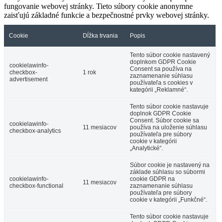
fungovanie webovej stránky. Tieto súbory cookie anonymne
zaisťujú základné funkcie a bezpečnostné prvky webovej stránky.
Cookie
Dĺžka trvania
Popis
Tento súbor cookie nastavený
doplnkom GDPR Cookie
cookielawinfo-
Consent sa používa na
checkbox-
1 rok
zaznamenanie súhlasu
advertisement
používateľa s cookies v
kategórii „Reklamné“.
Tento súbor cookie nastavuje
doplnok GDPR Cookie
Consent. Súbor cookie sa
cookielawinfo-
11 mesiacov
používa na uloženie súhlasu
checkbox-analytics
používateľa pre súbory
cookie v kategórii
„Analytické“.
Súbor cookie je nastavený na
základe súhlasu so súbormi
cookielawinfo-
cookie GDPR na
11 mesiacov
checkbox-functional
zaznamenanie súhlasu
používateľa pre súbory
cookie v kategórii „Funkčné“.
Tento súbor cookie nastavuje