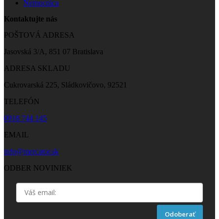
Nemocnica
Kontaktujte nás
POŠTOVÁ ADRESA
Jasovská 3/A, 851 07 Bratislava
ADRESA SKLADU
Cukrovarská 225, Sládkovičovo, 92521
TELEFÓN
0918 744 145
EMAIL
info@mercator.sk
ODBER NOVINIEK
Odoberať