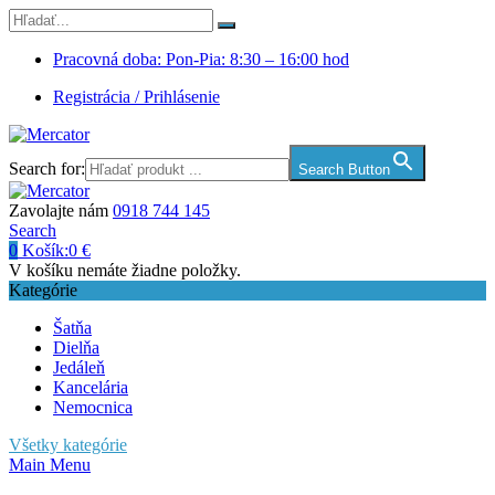
Pracovná doba: Pon-Pia: 8:30 – 16:00 hod
Registrácia / Prihlásenie
Search for:
Search Button
Zavolajte nám
0918 744 145
Search
0
Košík:
0
€
V košíku nemáte žiadne položky.
Kategórie
Šatňa
Dielňa
Jedáleň
Kancelária
Nemocnica
Všetky kategórie
Main Menu