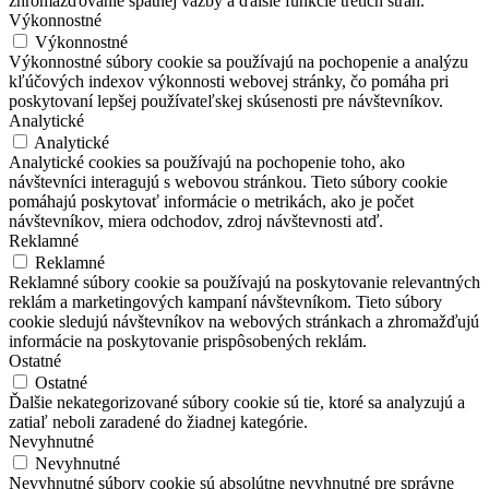
zhromažďovanie spätnej väzby a ďalšie funkcie tretích strán.
Výkonnostné
Výkonnostné
Výkonnostné súbory cookie sa používajú na pochopenie a analýzu
kľúčových indexov výkonnosti webovej stránky, čo pomáha pri
poskytovaní lepšej používateľskej skúsenosti pre návštevníkov.
Analytické
Analytické
Analytické cookies sa používajú na pochopenie toho, ako
návštevníci interagujú s webovou stránkou. Tieto súbory cookie
pomáhajú poskytovať informácie o metrikách, ako je počet
návštevníkov, miera odchodov, zdroj návštevnosti atď.
Reklamné
Reklamné
Reklamné súbory cookie sa používajú na poskytovanie relevantných
reklám a marketingových kampaní návštevníkom. Tieto súbory
cookie sledujú návštevníkov na webových stránkach a zhromažďujú
informácie na poskytovanie prispôsobených reklám.
Ostatné
Ostatné
Ďalšie nekategorizované súbory cookie sú tie, ktoré sa analyzujú a
zatiaľ neboli zaradené do žiadnej kategórie.
Nevyhnutné
Nevyhnutné
Nevyhnutné súbory cookie sú absolútne nevyhnutné pre správne