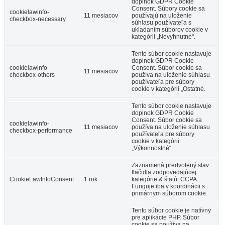
doplnok GDPR Cookie
Consent. Súbory cookie sa
cookielawinfo-
11 mesiacov
používajú na uloženie
checkbox-necessary
súhlasu používateľa s
ukladaním súborov cookie v
kategórii „Nevyhnutné“.
Tento súbor cookie nastavuje
doplnok GDPR Cookie
cookielawinfo-
Consent. Súbor cookie sa
11 mesiacov
checkbox-others
používa na uloženie súhlasu
používateľa pre súbory
cookie v kategórii „Ostatné.
Tento súbor cookie nastavuje
doplnok GDPR Cookie
Consent. Súbor cookie sa
cookielawinfo-
11 mesiacov
používa na uloženie súhlasu
checkbox-performance
používateľa pre súbory
cookie v kategórii
„Výkonnostné“.
Zaznamená predvolený stav
tlačidla zodpovedajúcej
CookieLawInfoConsent
1 rok
kategórie & štatút CCPA.
Funguje iba v koordinácii s
primárnym súborom cookie.
Tento súbor cookie je natívny
pre aplikácie PHP. Súbor
cookie sa používa na