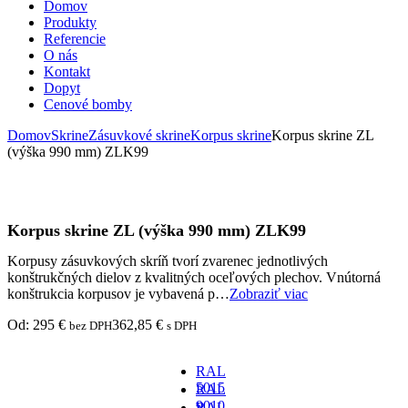
Domov
Produkty
Referencie
O nás
Kontakt
Dopyt
Cenové bomby
Domov
Skrine
Zásuvkové skrine
Korpus skrine
Korpus skrine ZL
(výška 990 mm) ZLK99
Korpus skrine ZL (výška 990 mm) ZLK99
Korpusy zásuvkových skríň tvorí zvarenec jednotlivých
konštrukčných dielov z kvalitných oceľových plechov. Vnútorná
konštrukcia korpusov je vybavená p…
Zobraziť viac
Od:
295
€
362,85
€
bez DPH
s DPH
RAL
5015
RAL
-
9010
RAL